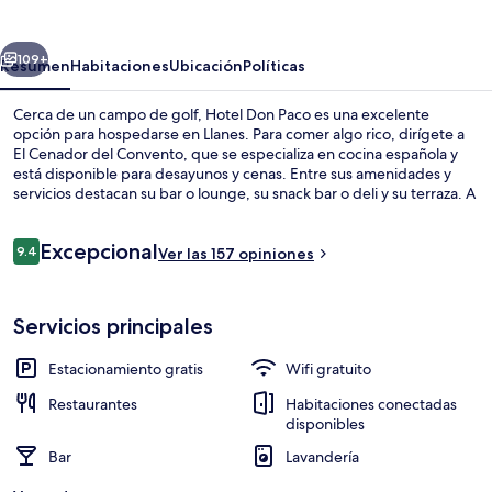
Paco
erior
Siguiente
109+
Resumen
Habitaciones
Ubicación
Políticas
Cerca de un campo de golf, Hotel Don Paco es una excelente
opción para hospedarse en Llanes. Para comer algo rico, dirígete a
El Cenador del Convento, que se especializa en cocina española y
está disponible para desayunos y cenas. Entre sus amenidades y
servicios destacan su bar o lounge, su snack bar o deli y su terraza. A
otros visitantes les gusta la condición en general.
Opiniones
Excepcional
9.4
Ver las 157 opiniones
9.4 de 10,
Detalle interior
Servicios principales
Estacionamiento gratis
Wifi gratuito
Restaurantes
Habitaciones conectadas
disponibles
Bar
Lavandería