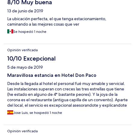
8/10 Muy buena
13 de junio de 2019
La ubicación perfecta, el que tenga estacionamiento,
caminando a las mejores cosas que ver
Se hospedó 1 noche
Opinión verificada
10/10 Excepcional
5 de mayo de 2019
Maravillosa estancia en Hotel Don Paco
Desde la llegada al hotel el personal fué muy amable y servicial.
Las instalaciones superan con creces las tres estrellas que tiene
(he estado en alguno de 4* bastante peores). Y la joya de la
corona es el restaurante (antigua capilla de un convento). Aparte
del local, el servicio es excepcional asesorandote y explicandote
cada plato. Todo ello en una zona tranquila pero a 2 minutos del
Jose Luis, se hospedó 1 noche
centro de Llanes. Regresaremos a Llanes y sin duda el hotel Don
Juan.
Opinión verificada