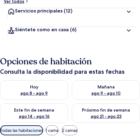
Ver todos
Servicios principales
(12)
Siéntete como en casa
(6)
Opciones de habitación
Consulta la disponibilidad para estas fechas
Consulta la disponibilidad para hoy ago 8 - ago 9
Consulta la disponibilidad pa
Hoy
Mañana
ago 8 - ago 9
ago 9 - ago 10
Consulta la disponibilidad para este fin de semana ago 14 - ag
Consulta la disponibilidad pa
Este fin de semana
Próximo fin de semana
ago 14 - ago 16
ago 21 - ago 23
Filtros
Todas las habitaciones
1 cama
2 camas
disponibles