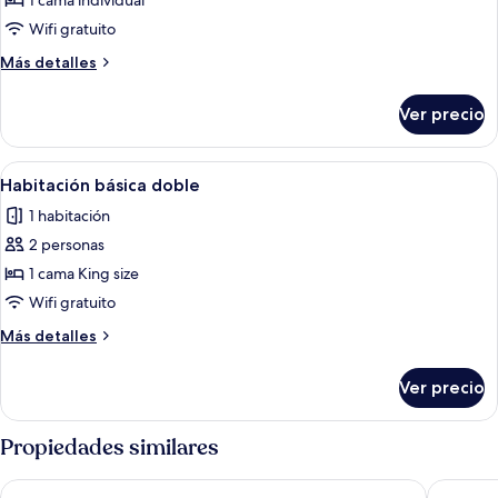
1 cama individual
individual
Wifi gratuito
Más
Más detalles
detalles
sobre
Ver precio
Habitación
individual
Abrir
Caja de seguridad en la habitación, escr
14
Habitación básica doble
todas
1 habitación
las
2 personas
fotos
de
1 cama King size
Habitación
Wifi gratuito
básica
Más
Más detalles
doble
detalles
sobre
Ver precio
Habitación
básica
doble
Propiedades similares
Miracielos
Kaype - 