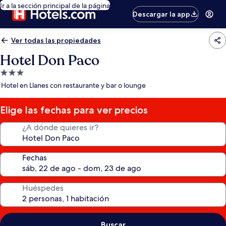
Ir a la sección principal de la página
Descargar la app
Ver todas las propiedades
Hotel Don Paco
Propiedad
de
Hotel en Llanes con restaurante y bar o lounge
3.0
estrellas
Elige las fechas para ver precios
¿A dónde quieres ir?
Fechas
Huéspedes
Buscar