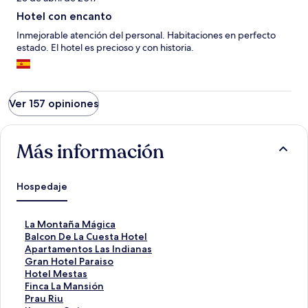
Hotel con encanto
Inmejorable atención del personal. Habitaciones en perfecto
estado. El hotel es precioso y con historia.
Ver 157 opiniones
Más información
Hospedaje
E
La Montaña Mágica
n
E
Balcon De La Cuesta Hotel
l
n
E
Apartamentos Las Indianas
a
l
n
E
Gran Hotel Paraiso
c
a
l
n
E
Hotel Mestas
e
c
a
l
n
E
Finca La Mansión
p
e
c
a
l
n
E
Prau Riu