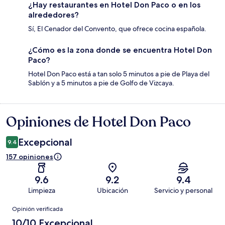
¿Hay restaurantes en Hotel Don Paco o en los
alrededores?
Sí, El Cenador del Convento, que ofrece cocina española.
¿Cómo es la zona donde se encuentra Hotel Don
Paco?
Hotel Don Paco está a tan solo 5 minutos a pie de Playa del
Sablón y a 5 minutos a pie de Golfo de Vizcaya.
Opiniones de Hotel Don Paco
Opiniones
Excepcional
9.4
157 opiniones
9.6
9.2
9.4
Limpieza
Ubicación
Servicio y personal
Opiniones
Opinión verificada
10/10 Excepcional