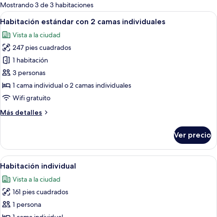
para
Mostrando 3 de 3 habitaciones
las
Abrir
Caja de seguridad en la habitación, escr
10
Habitación estándar con 2 camas individuales
habitaciones
todas
Vista a la ciudad
las
247 pies cuadrados
fotos
de
1 habitación
Habitación
3 personas
estándar
1 cama individual o 2 camas individuales
con
Wifi gratuito
2
Más
Más detalles
camas
detalles
individuales
sobre
Ver precio
Habitación
estándar
con
Abrir
Caja de seguridad en la habitación, escr
9
2
Habitación individual
todas
camas
Vista a la ciudad
individuales
las
161 pies cuadrados
fotos
de
1 persona
Habitación