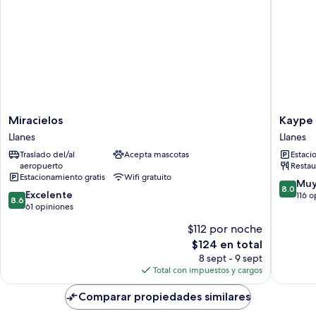
Miracielos
Kaype
Miracielos
Kaype 
Llanes
-
Llanes
Llanes
Quintam
Traslado del/al
Acepta mascotas
Estaci
Llanes
aeropuerto
Restau
Estacionamiento gratis
Wifi gratuito
8.0
Muy
8.0
8.6
Excelente
de
116 o
8.6
de
61 opiniones
10,
10,
Muy
$112 por noche
Excelente,
bueno,
El
$124 en total
61
116
precio
opiniones
8 sept - 9 sept
opinion
actual
Total con impuestos y cargos
es
de
Comparar propiedades similares
$124