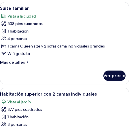
superior
Abrir
Una sala de estar moderna con un sofá
17
Suite familiar
todas
Vista a la ciudad
las
538 pies cuadrados
fotos
de
1 habitación
Suite
4 personas
familiar
1 cama Queen size y 2 sofás cama individuales grandes
Wifi gratuito
Más
Más detalles
detalles
sobre
Ver precio
Suite
familiar
Abrir
Una habitación de hotel con una cama 
11
Habitación superior con 2 camas individuales
todas
Vista al jardín
las
377 pies cuadrados
fotos
de
1 habitación
Habitación
3 personas