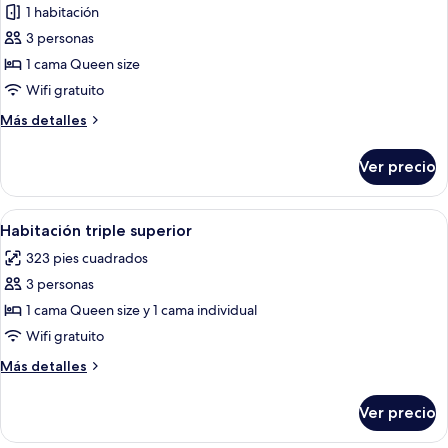
de
1 habitación
Suite
3 personas
Royal,
1 cama Queen size
1
Wifi gratuito
cama
Más
Más detalles
Queen
detalles
size
sobre
Ver precio
Suite
Royal,
1
Abrir
Una habitación de hotel con una cama 
18
cama
Habitación triple superior
todas
Queen
323 pies cuadrados
size
las
3 personas
fotos
de
1 cama Queen size y 1 cama individual
Habitación
Wifi gratuito
triple
Más
Más detalles
superior
detalles
sobre
Ver precio
Habitación
triple