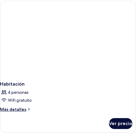
Habitación
4 personas
Wifi gratuito
Más
Más detalles
detalles
sobre
Ver precio
Habitación