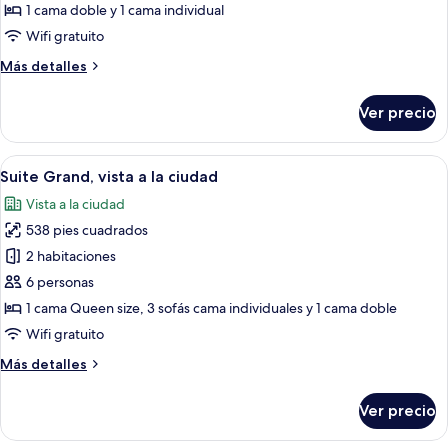
superior
1 cama doble y 1 cama individual
con
Wifi gratuito
2
Más
Más detalles
camas
detalles
individuales
sobre
Ver precio
Habitación
superior
con
Abrir
Un dormitorio con cama, armario de m
1
2
Suite Grand, vista a la ciudad
todas
camas
Vista a la ciudad
individuales
las
538 pies cuadrados
fotos
de
2 habitaciones
Suite
6 personas
Grand,
1 cama Queen size, 3 sofás cama individuales y 1 cama doble
vista
Wifi gratuito
a
Más
Más detalles
la
detalles
ciudad
sobre
Ver precio
Suite
Grand,