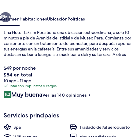
Taksim
Pera
erior
Siguiente
81+
Resumen
Habitaciones
Ubicación
Políticas
Lina Hotel Taksim Pera tiene una ubicación extraordinaria, a solo 10
minutos a pie de Avenida de Istiklal y de Museo Pera. Comienza por
consentirte con un tratamiento de bienestar, para después reponer
tus energías en la cafetería. Entre sus amenidades y servicios
destacan su bar o lounge, su snack bar o deli y su terraza. A otros
visitantes les encanta el personal amable. La propiedad está a una
corta distancia a pie de algunas opciones de transporte público:
$49 por noche
Estación de metro Taksim está a 12 minutos y Estación de metro de
El
$54 en total
Sishane-Zemin está a 12 minutos.
precio
10 ago - 11 ago
Sábanas de algodón egipcio y ropa de
total
Total con impuestos y cargos
es
Opiniones
Muy buena
8.2
Ver las 140 opiniones
de
8.2 de 10,
$54
Servicios principales
Spa
Traslado del/al aeropuerto