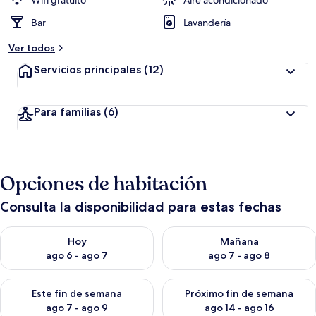
Wifi gratuito
Aire acondicionado
Bar
Lavandería
Ver todos
Servicios principales
(12)
Para familias
(6)
Opciones de habitación
Consulta la disponibilidad para estas fechas
Consulta la disponibilidad para hoy ago 6 - ago 7
Consulta la disponibilidad pa
Hoy
Mañana
ago 6 - ago 7
ago 7 - ago 8
Consulta la disponibilidad para este fin de semana ago 7 - ag
Consulta la disponibilidad par
Este fin de semana
Próximo fin de semana
ago 7 - ago 9
ago 14 - ago 16