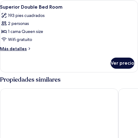
Abrir
Un dormitorio con cabecera capitonada
9
Superior Double Bed Room
todas
193 pies cuadrados
las
2 personas
fotos
de
1 cama Queen size
Superior
Wifi gratuito
Double
Más
Más detalles
Bed
detalles
Room
sobre
Ver precio
Superior
Double
Bed
Propiedades similares
Room
Villa Pera Suite Hotel
Misafir S