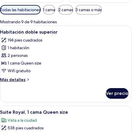
Filtros
Todas las habitaciones
1 cama
2 camas
3 camas o más
disponibles
para
Mostrando 9 de 9 habitaciones
las
Abrir
Un dormitorio con una cama grande, te
13
Habitación doble superior
habitaciones
todas
194 pies cuadrados
las
1 habitación
fotos
de
2 personas
Habitación
1 cama Queen size
doble
Wifi gratuito
superior
Más
Más detalles
detalles
sobre
Ver precio
Habitación
doble
superior
Abrir
Una sala de estar moderna con un sofá
20
Suite Royal, 1 cama Queen size
todas
Vista a la ciudad
las
538 pies cuadrados
fotos