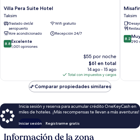
Villa
Misafir
Villa Pera Suite Hotel
Misafir
Pera
Suites
Taksim
Taksim
Suite
8
Traslado del/al
Wifi gratuito
Desayu
Hotel
Istanbul
aeropuerto
Restau
Taksim
-
Aire acondicionado
Recepción 24/7
Special
8.2
Muy
8.2
8.8
Excelente
Class
de
290 
8.8
de
1,001 opiniones
Taksim
10,
10,
Muy
$55 por noche
Excelente,
bueno,
El
$61 en total
1,001
290
precio
opiniones
14 ago - 15 ago
opinion
actual
Total con impuestos y cargos
es
de
Comparar propiedades similares
$61
Inicia sesión y reserva para acumular crédito OneKeyCash en
miles de hoteles. ¡Más recompensas te llevan a más aventuras!
Iniciar sesión
Registrarme gratis
Información de la zona