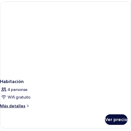
vista
a
la
ciudad
Habitación
4 personas
Wifi gratuito
Más
Más detalles
detalles
sobre
Ver precio
Habitación