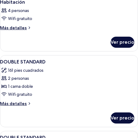
Habitación
4 personas
Wifi gratuito
Más
Más detalles
detalles
sobre
Ver precio
Habitación
Abrir
Minibar, caja de seguridad en la habita
5
DOUBLE STANDARD
todas
161 pies cuadrados
las
2 personas
fotos
de
1 cama doble
DOUBLE
Wifi gratuito
STANDARD
Más
Más detalles
detalles
sobre
Ver precio
DOUBLE
STANDARD
Abrir
Minibar, caja de seguridad en la habita
1
DOUBLE STANDARD