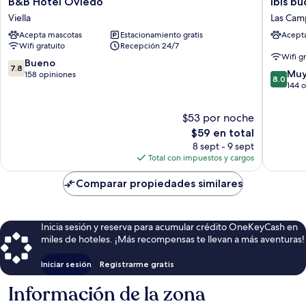
B&B Hotel Oviedo
ibis b
Hotel
budget
Viella
Las Cam
Oviedo
Oviedo
Acepta mascotas
Estacionamiento gratis
Acept
Viella
Las
Wifi gratuito
Recepción 24/7
Campas
Wifi g
y
7.8
Bueno
7.8
8.0
San
Muy
de
158 opiniones
8.0
de
Claudio
144 
10,
10,
Bueno,
Muy
158
$53 por noche
bueno,
opiniones
El
$59 en total
144
precio
8 sept - 9 sept
opinion
actual
Total con impuestos y cargos
es
de
Comparar propiedades similares
$59
Inicia sesión y reserva para acumular crédito OneKeyCash en
miles de hoteles. ¡Más recompensas te llevan a más aventuras!
Iniciar sesión
Registrarme gratis
Información de la zona