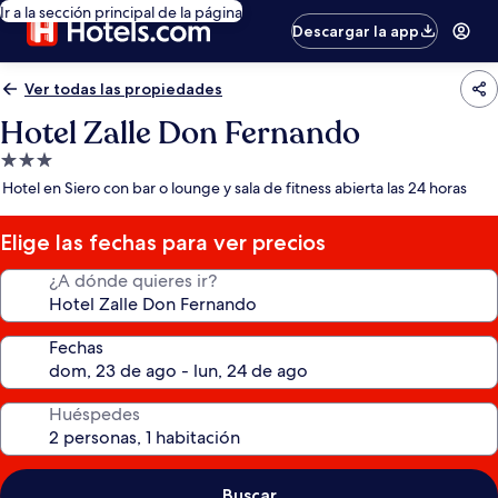
Ir a la sección principal de la página
Descargar la app
Ver todas las propiedades
Hotel Zalle Don Fernando
Propiedad
de
Hotel en Siero con bar o lounge y sala de fitness abierta las 24 horas
3.0
estrellas
Elige las fechas para ver precios
¿A dónde quieres ir?
Fechas
Huéspedes
Buscar