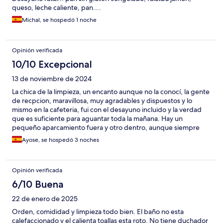
queso, leche caliente, pan....
Michal, se hospedó 1 noche
Opinión verificada
10/10 Excepcional
13 de noviembre de 2024
La chica de la limpieza, un encanto aunque no la conocí, la gente
de recpcion, maravillosa, muy agradables y dispuestos y lo
mismo en la cafeteria, fui con el desayuno incluido y la verdad
que es suficiente para aguantar toda la mañana. Hay un
pequeño aparcamiento fuera y otro dentro, aunque siempre
cogia hueco en la puerta asi que no se como sera el interior, en
Ayose, se hospedó 3 noches
general muy contento con todo
Opinión verificada
6/10 Buena
22 de enero de 2025
Orden, comididad y limpieza todo bien. El baño no esta
calefaccionado y el calienta toallas esta roto. No tiene duchador