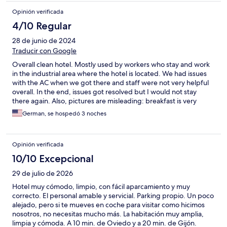
Opinión verificada
4/10 Regular
28 de junio de 2024
Traducir con Google
Overall clean hotel. Mostly used by workers who stay and work
in the industrial area where the hotel is located. We had issues
with the AC when we got there and staff were not very helpful
overall. In the end, issues got resolved but I would not stay
there again. Also, pictures are misleading: breakfast is very
limited and property is surrounded by factories and industries.
German, se hospedó 3 noches
Opinión verificada
10/10 Excepcional
29 de julio de 2026
Hotel muy cómodo, limpio, con fácil aparcamiento y muy
correcto. El personal amable y servicial. Parking propio. Un poco
alejado, pero si te mueves en coche para visitar como hicimos
nosotros, no necesitas mucho más. La habitación muy amplia,
limpia y cómoda. A 10 min. de Oviedo y a 20 min. de Gijón.