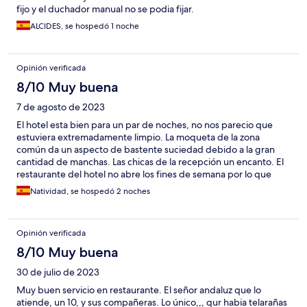
fijo y el duchador manual no se podia fijar.
ALCIDES, se hospedó 1 noche
Opinión verificada
8/10 Muy buena
7 de agosto de 2023
El hotel esta bien para un par de noches, no nos parecio que
estuviera extremadamente limpio. La moqueta de la zona
común da un aspecto de bastente suciedad debido a la gran
cantidad de manchas. Las chicas de la recepción un encanto. El
restaurante del hotel no abre los fines de semana por lo que
para cenar hay que desplazarse en coche a los pueblos mas
Natividad, se hospedó 2 noches
cercanos.
Opinión verificada
8/10 Muy buena
30 de julio de 2023
Muy buen servicio en restaurante. El señor andaluz que lo
atiende, un 10, y sus compañeras. Lo único,,, qur habia telarañas