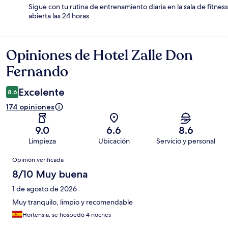
Sigue con tu rutina de entrenamiento diaria en la sala de fitness
abierta las 24 horas.
Opiniones de Hotel Zalle Don
Opiniones
Fernando
Excelente
8.6
174 opiniones
9.0
6.6
8.6
Limpieza
Ubicación
Servicio y personal
Opiniones
Opinión verificada
8/10 Muy buena
1 de agosto de 2026
Muy tranquilo, limpio y recomendable
Hortensia, se hospedó 4 noches