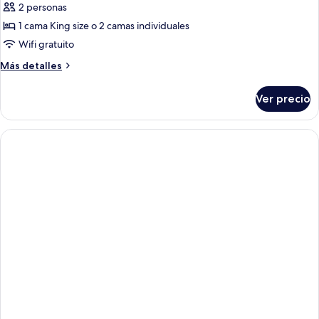
de
2 personas
Habitación
1 cama King size o 2 camas individuales
con
Wifi gratuito
1
Más
Más detalles
cama
detalles
matrimonial
sobre
Ver precio
Habitación
o
con
2
1
individuales
cama
matrimonial
o
2
individuales