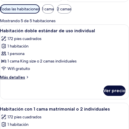
Filtros
Todas las habitaciones
1 cama
2 camas
disponibles
para
Mostrando 5 de 5 habitaciones
las
Abrir
Una habitación de hotel con una cama 
4
Habitación doble estándar de uso individual
habitaciones
todas
172 pies cuadrados
las
1 habitación
fotos
de
1 persona
Habitación
1 cama King size o 2 camas individuales
doble
Wifi gratuito
estándar
Más
Más detalles
de
detalles
uso
sobre
Ver precio
Habitación
individual
doble
estándar
Abrir
Una habitación de hotel con una cama 
4
de
Habitación con 1 cama matrimonial o 2 individuales
todas
uso
172 pies cuadrados
individual
las
1 habitación
fotos