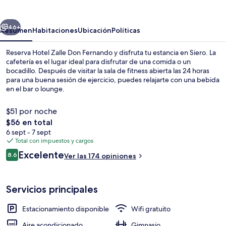
Don
Fernando
erior
Siguiente
46+
Resumen
Habitaciones
Ubicación
Políticas
Reserva Hotel Zalle Don Fernando y disfruta tu estancia en Siero. La
cafetería es el lugar ideal para disfrutar de una comida o un
bocadillo. Después de visitar la sala de fitness abierta las 24 horas
para una buena sesión de ejercicio, puedes relajarte con una bebida
en el bar o lounge.
$51 por noche
El
$56 en total
precio
6 sept - 7 sept
Exterior
total
Total con impuestos y cargos
es
Opiniones
Excelente
8.6
Ver las 174 opiniones
de
8.6 de 10,
$56
Servicios principales
Estacionamiento disponible
Wifi gratuito
Aire acondicionado
Gimnasio