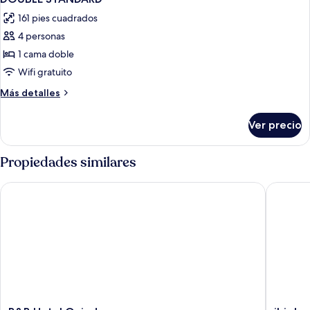
todas
161 pies cuadrados
las
4 personas
fotos
de
1 cama doble
DOUBLE
Wifi gratuito
STANDARD
Más
Más detalles
detalles
sobre
Ver precio
DOUBLE
STANDARD
Propiedades similares
B&B Hotel Oviedo
ibis bud
B&B
ibis