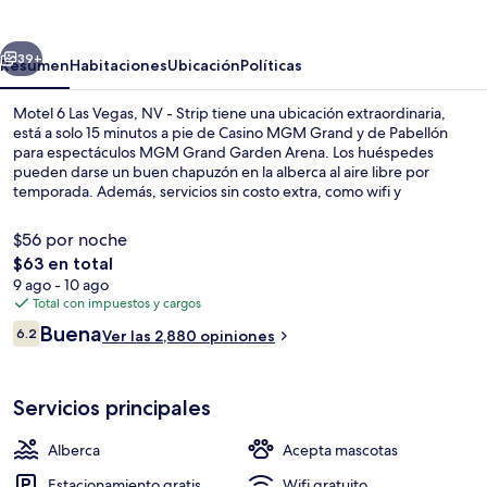
Las
Vegas,
erior
Siguiente
NV
39+
Resumen
Habitaciones
Ubicación
Políticas
-
Motel 6 Las Vegas, NV - Strip tiene una ubicación extraordinaria,
Strip
está a solo 15 minutos a pie de Casino MGM Grand y de Pabellón
para espectáculos MGM Grand Garden Arena. Los huéspedes
pueden darse un buen chapuzón en la alberca al aire libre por
temporada. Además, servicios sin costo extra, como wifi y
estacionamiento, son beneficios adicionales. Asimismo, tanto
Bellagio Casino como The Linq están a solo cinco minutos en auto.
$56 por noche
Otros visitantes hablan maravillas de las amenidades y
El
$63 en total
características como la ubicación. La propiedad está a una corta
precio
9 ago - 10 ago
distancia a pie de algunas opciones de transporte público: Estación
Sábanas de algodón egipcio y ropa de
total
Total con impuestos y cargos
de monorraíl MGM Grand está a 7 minutos.
es
Opiniones
Buena
6.2
Ver las 2,880 opiniones
de
6.2 de 10,
$63
Servicios principales
Alberca
Acepta mascotas
Estacionamiento gratis
Wifi gratuito