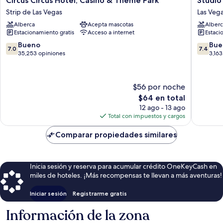
Circus Circus Hotel, Casino & Theme Park
Studio
Circus
6
Strip de Las Vegas
Las Veg
Hotel,
Suites
Alberca
Acepta mascotas
Alberc
Casino
Las
Estacionamiento gratis
Acceso a internet
Estaci
&
Vegas,
Theme
NV
7.0
7.4
Bueno
Bue
7.0
7.4
Park
–
de
de
35,253 opiniones
3,163
Strip
Tropica
10,
10,
de
Las
Bueno,
Bueno,
Las
Vegas
35,253
3,163
$56 por noche
Vegas
opiniones
opinion
El
$64 en total
precio
12 ago - 13 ago
actual
Total con impuestos y cargos
es
de
Comparar propiedades similares
$64
Inicia sesión y reserva para acumular crédito OneKeyCash en
miles de hoteles. ¡Más recompensas te llevan a más aventuras!
Iniciar sesión
Registrarme gratis
Información de la zona