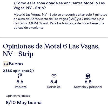
¿Cómo es la zona donde se encuentra Motel 6 Las
Vegas, NV - Strip?
Motel 6 Las Vegas, NV - Strip se encuentra a tan solo 7 minutos
en auto de Aeropuerto de Las Vegas (LAS) y a 7 minutos a pie
de Casino MGM Grand. Para los turistas, este hotel tiene una
ubicación excelente.
Opiniones de Motel 6 Las Vegas,
Opiniones
NV - Strip
Bueno
6.2
2,880 opiniones
5.6
5.4
6.8
Limpieza
Servicios
Servicio y personal
Opiniones
Opinión verificada
8/10 Muy buena