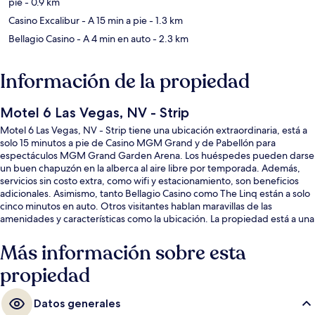
pie
- 0.9 km
Casino Excalibur
- A 15 min a pie
- 1.3 km
Bellagio Casino
- A 4 min en auto
- 2.3 km
Información de la propiedad
Motel 6 Las Vegas, NV - Strip
Motel 6 Las Vegas, NV - Strip tiene una ubicación extraordinaria, está a
solo 15 minutos a pie de Casino MGM Grand y de Pabellón para
espectáculos MGM Grand Garden Arena. Los huéspedes pueden darse
un buen chapuzón en la alberca al aire libre por temporada. Además,
servicios sin costo extra, como wifi y estacionamiento, son beneficios
adicionales. Asimismo, tanto Bellagio Casino como The Linq están a solo
cinco minutos en auto. Otros visitantes hablan maravillas de las
amenidades y características como la ubicación. La propiedad está a una
corta distancia a pie de algunas opciones de transporte público:
Estación de monorraíl MGM Grand está a 7 minutos.
Más información sobre esta
propiedad
Datos generales