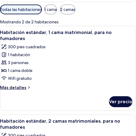
Filtros
Todas las habitaciones
1 cama
2 camas
disponibles
para
Mostrando 2 de 2 habitaciones
las
Abrir
Habitación de hotel con cama, mesitas
10
Habitación estándar, 1 cama matrimonial, para no
habitaciones
todas
fumadores
las
300 pies cuadrados
fotos
1 habitación
de
3 personas
Habitación
estándar,
1 cama doble
1
Wifi gratuito
cama
Más
Más detalles
matrimonial,
detalles
para
sobre
Ver precio
Habitación
no
estándar,
fumadores
1
Abrir
Habitación de hotel con dos camas, un e
16
cama
Habitación estándar, 2 camas matrimoniales, para no
todas
matrimonial,
fumadores
para
las
300 pies cuadrados