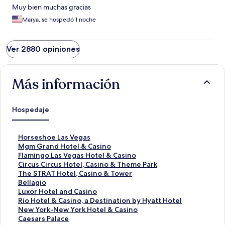
Muy bien muchas gracias
Marya, se hospedó 1 noche
Ver 2880 opiniones
Más información
Hospedaje
E
Horseshoe Las Vegas
n
E
Mgm Grand Hotel & Casino
l
n
E
Flamingo Las Vegas Hotel & Casino
a
l
n
E
Circus Circus Hotel, Casino & Theme Park
c
a
l
n
E
The STRAT Hotel, Casino & Tower
e
c
a
l
n
E
Bellagio
p
e
c
a
l
n
E
Luxor Hotel and Casino
a
p
e
c
a
l
n
E
Rio Hotel & Casino, a Destination by Hyatt Hotel
r
a
p
e
c
a
l
n
E
New York-New York Hotel & Casino
a
r
a
p
e
c
a
l
n
E
Caesars Palace