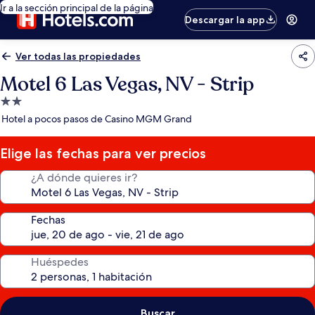
Ir a la sección principal de la página
Descargar la app
Ver todas las propiedades
Motel 6 Las Vegas, NV - Strip
Propiedad
de
Hotel a pocos pasos de Casino MGM Grand
2.0
estrellas
Elige las fechas para ver precios
¿A dónde quieres ir?
Fechas
Huéspedes
Buscar