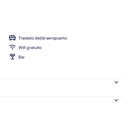
 de alta calidad, edredón, camas Tempur-Pedic y minibar
Traslado del/al aeropuerto
Wifi gratuito
Bar