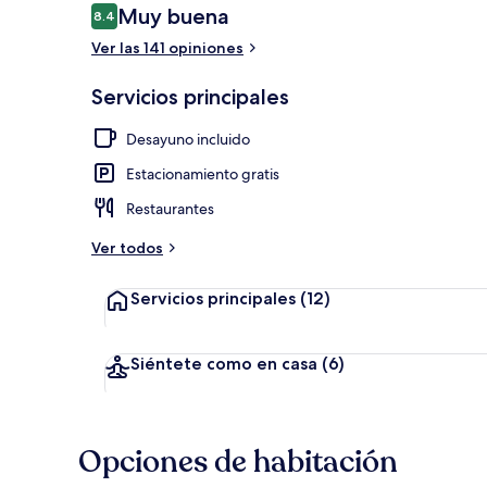
Opiniones
Muy buena
8.4
8.4 de 10,
Ver las 141 opiniones
Ropa de cama
Servicios principales
Desayuno incluido
Estacionamiento gratis
Restaurantes
Ver todos
Servicios principales
(12)
Siéntete como en casa
(6)
Opciones de habitación