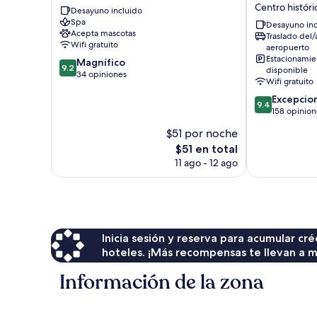
Cenit
Villa
Centro históri
Desayuno incluido
Centro
de
Spa
histórico
Leyva
Desayuno inc
Acepta mascotas
Traslado del/
de
-
Wifi gratuito
aeropuerto
Villa
Adults
Estacionamie
9.2
Magnífico
de
only
9.2
disponible
de
34 opiniones
Leyva
Centro
Wifi gratuito
10,
histórico
9.4
Excepcio
Magnífico,
de
9.4
de
158 opinion
34
Villa
10,
opiniones
de
$51 por noche
Excepcional,
Leyva
El
$51 en total
158
precio
opiniones
11 ago - 12 ago
actual
es
de
$51
Inicia sesión y reserva para acumular c
hoteles. ¡Más recompensas te llevan a m
Información de la zona