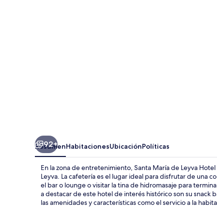
de
Leyva
Hotel
Boutique
92+
Resumen
Habitaciones
Ubicación
Políticas
En la zona de entretenimiento, Santa María de Leyva Hotel
Leyva. La cafetería es el lugar ideal para disfrutar de una
el bar o lounge o visitar la tina de hidromasaje para term
a destacar de este hotel de interés histórico son su snack ba
las amenidades y características como el servicio a la habit