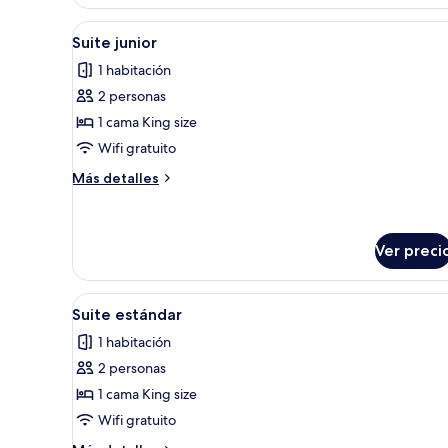
doble
estándar
Abrir
Un dormitorio con cama, mesita
18
Suite junior
todas
1 habitación
las
2 personas
fotos
de
1 cama King size
Suite
Wifi gratuito
junior
Más
Más detalles
detalles
sobre
Suite
junior
Ver preci
Abrir
Un dormitorio con una cama gra
15
Suite estándar
todas
1 habitación
las
2 personas
fotos
de
1 cama King size
Suite
Wifi gratuito
estándar