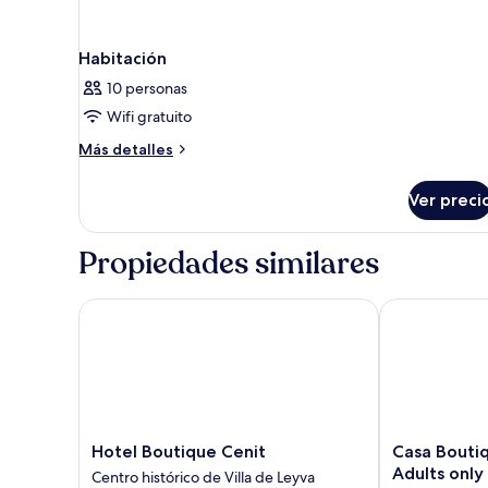
Habitación
10 personas
Wifi gratuito
Más
Más detalles
detalles
sobre
Ver preci
Habitación
Propiedades similares
Hotel Boutique Cenit
Casa Boutique 
Hotel
Casa
Hotel Boutique Cenit
Casa Boutiq
Boutique
Boutique
Adults only
Centro histórico de Villa de Leyva