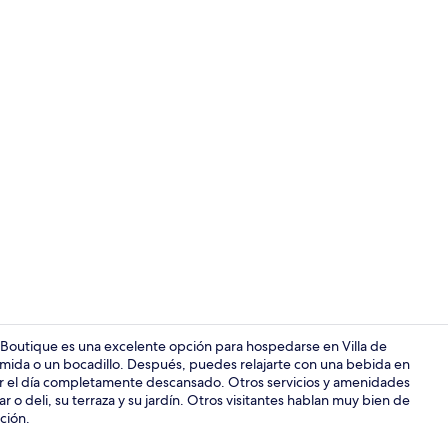
Ropa de cama
 Boutique es una excelente opción para hospedarse en Villa de
 comida o un bocadillo. Después, puedes relajarte con una bebida en
inar el día completamente descansado. Otros servicios y amenidades
Sala de estar
r o deli, su terraza y su jardín. Otros visitantes hablan muy bien de
ación.