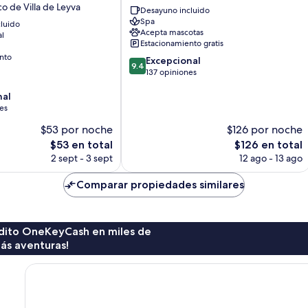
Corada
co de Villa de Leyva
Desayuno incluido
Centro
Spa
luido
histórico
Acepta mascotas
al
de
Estacionamiento gratis
Villa
nto
9.4
Excepcional
de
9.4
de
137 opiniones
Leyva
10,
nal
Excepcional,
es
137
opiniones
$53 por noche
$126 por noche
El
El
$53 en total
$126 en total
precio
precio
2 sept - 3 sept
12 ago - 13 ago
actual
actual
es
es
Comparar propiedades similares
de
de
$53
$126
rédito OneKeyCash en miles de
ás aventuras!