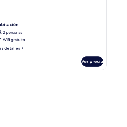
abitación
2 personas
Wifi gratuito
ás
s detalles
talles
bre
Ver precio
bitación