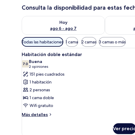
Consulta la disponibilidad para estas fec
Consulta la disponibilidad para hoy ago 6 - ago 7
Consulta la d
Hoy
ago 6 - ago 7
Filtros
Todas las habitaciones
1 cama
2 camas
3 camas o más
disponibles
Abrir
Una habitación de hotel con u
para
7
Habitación doble estándar
todas
las
Buena
las
7.0
habitaciones
7.0 de 10
(2
2 opiniones
fotos
opiniones)
151 pies cuadrados
de
1 habitación
Habitación
2 personas
doble
1 cama doble
estándar
Wifi gratuito
Más
Más detalles
detalles
sobre
Ver preci
Habitación