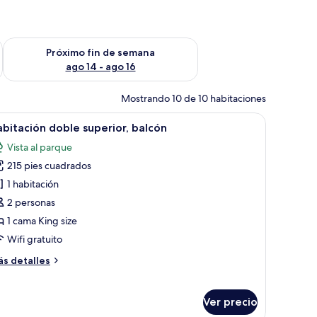
fin de semana ago 7 - ago 9
Consulta la disponibilidad para el próximo fin de semana ago 
Próximo fin de semana
ago 14 - ago 16
Mostrando 10 de 10 habitaciones
torio y silla.
brir
Habitación de hotel con una cama grande, un e
26
bitación doble superior, balcón
odas
Vista al parque
s
215 pies cuadrados
otos
e
1 habitación
abitación
2 personas
oble
1 cama King size
uperior,
Wifi gratuito
alcón
ás
s detalles
talles
bre
bitación
Ver precio
ble