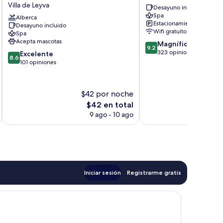
El
Mayor
Villa de Leyva
Desayuno incluido
Bosque
Centro
Spa
de
Alberca
histórico
Estacionamiento gratis
Desayuno incluido
la
de
Wifi gratuito
Spa
Villa
Villa
Acepta mascotas
9.2
Magnífico
Villa
de
9.2
de
323 opiniones
8.6
de
Excelente
Leyva
8.6
10,
de
Leyva
101 opiniones
Magnífico,
10,
323
Excelente,
opiniones
101
$42 por noche
$
opiniones
El
$42 en total
precio
9 ago - 10 ago
actual
es
de
$42
Iniciar sesión
Registrarme gratis