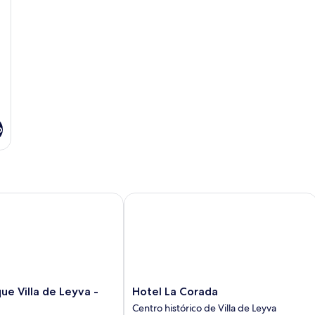
o
Villa de Leyva - Adults only
Hotel La Corada
Hotel
ue Villa de Leyva -
Hotel La Corada
La
Centro histórico de Villa de Leyva