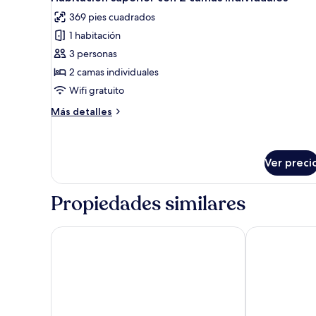
todas
369 pies cuadrados
las
1 habitación
fotos
de
3 personas
Habitación
2 camas individuales
superior
Wifi gratuito
con
Más
Más detalles
2
detalles
camas
sobre
Habitación
individuales
superior
Ver preci
con
2
Propiedades similares
camas
individuales
Mildom Residence
Renion Park H