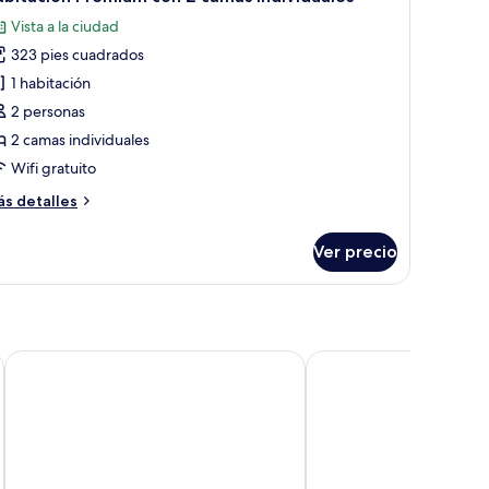
odas
Vista a la ciudad
s
323 pies cuadrados
otos
e
1 habitación
abitación
2 personas
remium
2 camas individuales
on
Wifi gratuito
ás
s detalles
amas
talles
ndividuales
bre
Ver precio
bitación
remium
n
mas
dividuales
Uyut Hotel
Ibis Almaty Jetisu