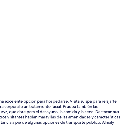
Video realiz
a excelente opción para hospedarse. Visita su spa para relajarte
ra corporal o un tratamiento facial. Prueba también las
uryz, que abre para el desayuno, la comida y la cena. Destacan sus
Salas de tra
tros visitantes hablan maravillas de las amenidades y características
stancia a pie de algunas opciones de transporte público: Almaly