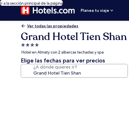
Ir a la sección principal de la página
Planea tu viaje
Ver todas las propiedades
Grand Hotel Tien Shan
Propiedad
de
Hotel en Almaty con 2 albercas techadas y spa
4.0
Elige las fechas para ver precios
estrellas
¿A dónde quieres ir?
Galería
de
fotos
de
Grand
Hotel