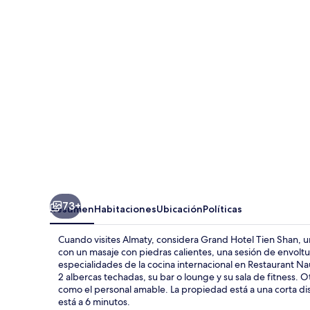
Tien
Shan
73+
Resumen
Habitaciones
Ubicación
Políticas
Cuando visites Almaty, considera Grand Hotel Tien Shan, un
con un masaje con piedras calientes, una sesión de envoltu
especialidades de la cocina internacional en Restaurant Na
2 albercas techadas, su bar o lounge y su sala de fitness. O
como el personal amable. La propiedad está a una corta di
está a 6 minutos.