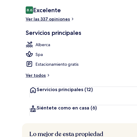
Opiniones
Excelente
8.6
8.6 de 10,
Ver las 337 opiniones
Lounge en el
Servicios principales
Alberca
Spa
Estacionamiento gratis
Ver todos
Servicios principales
(12)
Siéntete como en casa
(6)
Lo mejor de esta propiedad