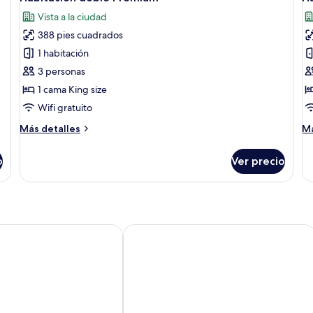
todas
t
Vista a la ciudad
las
la
388 pies cuadrados
fotos
f
de
d
1 habitación
Habitación
H
3 personas
doble
P
1 cama King size
Premium
c
Wifi gratuito
2
Más
M
Más detalles
Má
c
detalles
de
i
sobre
so
o
Ver precio
Habitación
Ha
doble
P
Premium
co
2
ca
in
otel
Resident Hotel Gogol