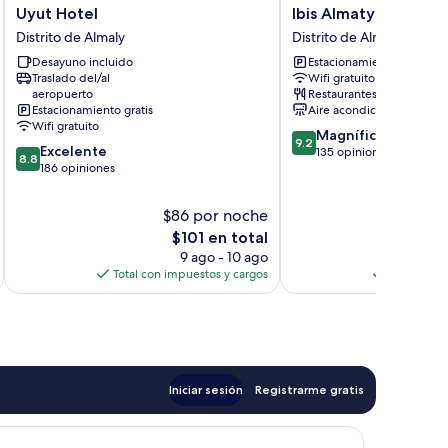
Uyut
Ibis
Uyut Hotel
Ibis Almaty Jetisu
Hotel
Almaty
Distrito de Almaly
Distrito de Almaly
Distrito
Jetisu
Desayuno incluido
Estacionamiento gratis
de
Distrito
Traslado del/al
Wifi gratuito
Almaly
de
aeropuerto
Restaurantes
Almaly
Estacionamiento gratis
Aire acondicionado
Wifi gratuito
9.2
Magnífico
9.2
8.8
Excelente
de
135 opiniones
8.8
de
186 opiniones
10,
10,
Magnífico,
Excelente,
135
$86 por noche
$1
186
opiniones
El
$101 en total
opiniones
precio
9 ago - 10 ago
actual
Total con impuestos y cargos
Total con 
es
de
$101
Iniciar sesión
Registrarme gratis