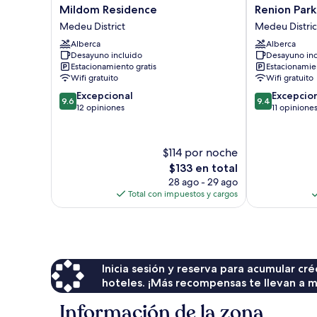
Mildom
Renion
Mildom Residence
Renion Park
Residence
Park
Medeu District
Medeu Distric
Medeu
Hotel
Alberca
Alberca
District
Medeu
Desayuno incluido
Desayuno inc
District
Estacionamiento gratis
Estacionamien
Wifi gratuito
Wifi gratuito
9.6
9.4
Excepcional
Excepcio
9.6
9.4
de
de
12 opiniones
11 opinione
10,
10,
Excepcional,
Excepcional,
12
11
$114 por noche
opiniones
opiniones
El
$133 en total
precio
28 ago - 29 ago
actual
Total con impuestos y cargos
es
de
$133
Inicia sesión y reserva para acumular c
hoteles. ¡Más recompensas te llevan a m
Información de la zona