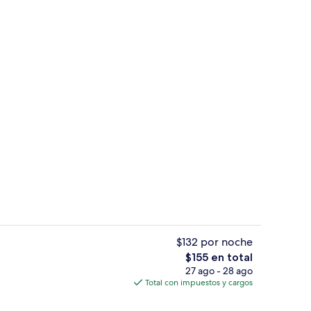
Vista desde la propiedad
ado por un influencer
$132 por noche
El
$155 en total
precio
27 ago - 28 ago
tamiento para parejas, sauna y tina de hidromasaje
2 albercas techadas y camastros
total
Total con impuestos y cargos
es
de