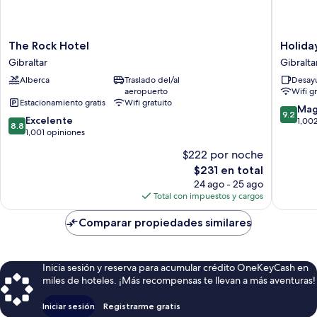
The
Holiday
The Rock Hotel
Holida
Rock
Inn
Gibraltar
Gibralta
Hotel
Express
Alberca
Traslado del/al
Desayu
Gibraltar
Gibralta
aeropuerto
Wifi g
by
Estacionamiento gratis
Wifi gratuito
IHG
9.2
Mag
9.2
8.8
Excelente
Gibralta
de
1,00
8.8
de
1,001 opiniones
10,
10,
Magnífi
$222 por noche
Excelente,
1,002
El
$231 en total
1,001
opinion
precio
opiniones
24 ago - 25 ago
actual
Total con impuestos y cargos
es
de
Comparar propiedades similares
$231
Inicia sesión y reserva para acumular crédito OneKeyCash en
miles de hoteles. ¡Más recompensas te llevan a más aventuras!
Iniciar sesión
Registrarme gratis