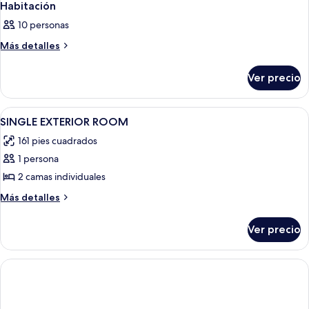
Habitación
10 personas
Más
Más detalles
detalles
sobre
Ver precio
Habitación
Abrir
Habitación de hotel con cama, escritori
2
SINGLE EXTERIOR ROOM
todas
161 pies cuadrados
las
1 persona
fotos
de
2 camas individuales
SINGLE
Más
Más detalles
EXTERIOR
detalles
sobre
ROOM
Ver precio
SINGLE
EXTERIOR
ROOM