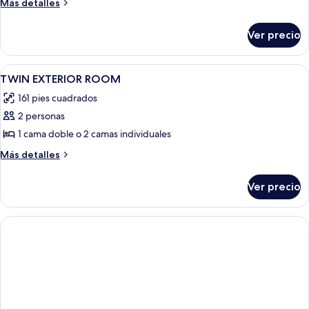
de
Más
Más detalles
detalles
TRIPLE
sobre
STANDARD
Ver precio
TRIPLE
STANDARD
Abrir
Habitación de hotel con dos camas, un 
1
TWIN EXTERIOR ROOM
todas
161 pies cuadrados
las
2 personas
fotos
de
1 cama doble o 2 camas individuales
TWIN
Más
Más detalles
EXTERIOR
detalles
sobre
ROOM
Ver precio
TWIN
EXTERIOR
ROOM