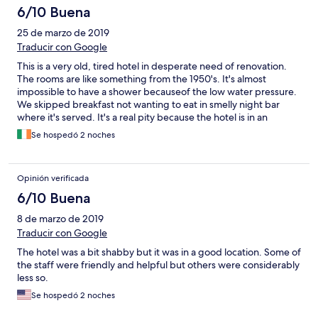
poorly thought out. One choice of cold meat, one choice of
6/10 Buena
hard cheese, bread / toast, boiled eggs and cornflakes. Not an
25 de marzo de 2019
exciting affair at all. Other than breakfast, you couldn't get a
meal any other time of the day, there was a coffee machine and
Traducir con Google
a snack machine on the ground floor. Generally, the place was in
This is a very old, tired hotel in desperate need of renovation.
a poor state and I would not stop there again.
The rooms are like something from the 1950's. It's almost
impossible to have a shower becauseof the low water pressure.
We skipped breakfast not wanting to eat in smelly night bar
where it's served. It's a real pity because the hotel is in an
excellent location and the staff we encountered were very
Se hospedó 2 noches
helpful and pleasant.
Opinión verificada
6/10 Buena
8 de marzo de 2019
Traducir con Google
The hotel was a bit shabby but it was in a good location. Some of
the staff were friendly and helpful but others were considerably
less so.
Se hospedó 2 noches