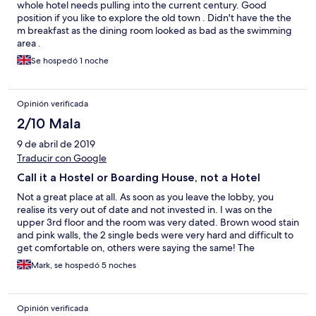
whole hotel needs pulling into the current century. Good
position if you like to explore the old town . Didn't have the the
m breakfast as the dining room looked as bad as the swimming
area .
Se hospedó 1 noche
Opinión verificada
2/10 Mala
9 de abril de 2019
Traducir con Google
Call it a Hostel or Boarding House, not a Hotel
Not a great place at all. As soon as you leave the lobby, you
realise its very out of date and not invested in. I was on the
upper 3rd floor and the room was very dated. Brown wood stain
and pink walls, the 2 single beds were very hard and difficult to
get comfortable on, others were saying the same! The
bathroom was very small, better to get undressed in the
Mark, se hospedó 5 noches
bedroom as there wasn't enough room. The shower was a
dribbling affair with very poor water pressure which took ages.
There were no drink making facilities in the rooms, I guess the
Opinión verificada
electrics wouldn't cope with the kettle loads. Breakfast was also