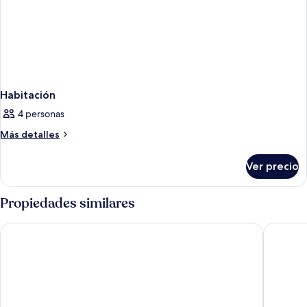
Habitación
4 personas
Más
Más detalles
detalles
sobre
Ver precio
Habitación
Propiedades similares
The Rock Hotel
Holiday 