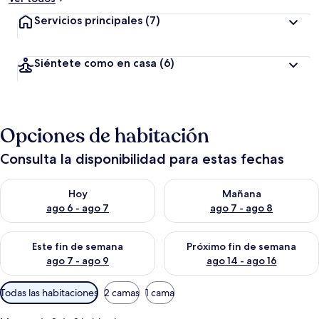
Servicios principales
(7)
Siéntete como en casa
(6)
Opciones de habitación
Consulta la disponibilidad para estas fechas
Consulta la disponibilidad para hoy ago 6 - ago 7
Consulta la disponibilidad pa
Hoy
Mañana
ago 6 - ago 7
ago 7 - ago 8
Consulta la disponibilidad para este fin de semana ago 7 - ag
Consulta la disponibilidad par
Este fin de semana
Próximo fin de semana
ago 7 - ago 9
ago 14 - ago 16
Filtros
Todas las habitaciones
2 camas
1 cama
disponibles
para