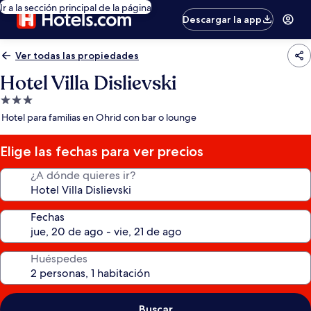
Ir a la sección principal de la página
Descargar la app
Ver todas las propiedades
Hotel Villa Dislievski
Propiedad
de
Hotel para familias en Ohrid con bar o lounge
3.0
estrellas
Elige las fechas para ver precios
¿A dónde quieres ir?
Fechas
Huéspedes
Buscar