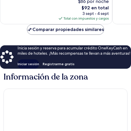
$86 por noche
Muy
Magnífi
El
$92 en total
bueno,
53
precio
115
opinion
3 sept - 4 sept
actual
opiniones
Total con impuestos y cargos
es
de
Comparar propiedades similares
$92
Inicia sesión y reserva para acumular crédito OneKeyCash en
miles de hoteles. ¡Más recompensas te llevan a más aventuras!
Iniciar sesión
Registrarme gratis
Información de la zona