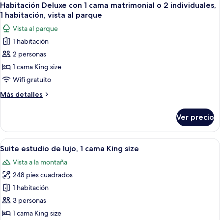
23
Habitación Deluxe con 1 cama matrimonial o 2 individuales,
habitaciones
todas
1 habitación, vista al parque
las
Vista al parque
fotos
1 habitación
de
2 personas
Habitación
Deluxe
1 cama King size
con
Wifi gratuito
1
Más
Más detalles
cama
detalles
matrimonial
sobre
Ver precio
Habitación
o
Deluxe
2
con
Abrir
Habitación de hotel con cama, mesita 
individuales,
14
1
Suite estudio de lujo, 1 cama King size
todas
cama
1
Vista a la montaña
matrimonial
las
habitación,
o
248 pies cuadrados
fotos
vista
2
de
1 habitación
al
individuales,
Suite
1
3 personas
parque
habitación,
estudio
1 cama King size
vista