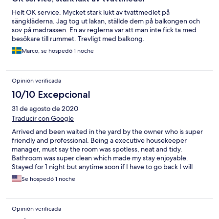
Helt OK service. Mycket stark lukt av tvättmedlet på
sängkläderna. Jag tog ut lakan, ställde dem på balkongen och
sov på madrassen. En av reglerna var att man inte fick ta med
besökare till rummet. Trevligt med balkong.
Marco, se hospedó 1 noche
Opinión verificada
10/10 Excepcional
31 de agosto de 2020
Traducir con Google
Arrived and been waited in the yard by the owner who is super
friendly and professional. Being a executive housekeeper
manager, must say the room was spotless, neat and tidy.
Bathroom was super clean which made my stay enjoyable.
Stayed for 1 night but anytime soon if I have to go back I will
certainly book again Dislievski. Great location...50meters away
Se hospedó 1 noche
from the bay area... I recommend to everyone
Opinión verificada