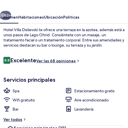
Dislievski
erior
Siguiente
52+
Resumen
Habitaciones
Ubicación
Políticas
Hotel Villa Dislievski te ofrece una terraza en la azotea, además está a
unos pasos de Lago Ohrid. Consiéntete con un masaje, un
tratamiento facial o un tratamiento corporal. Entre sus amenidades y
servicios destacan su bar o lounge, su terraza y su jardín.
Opiniones
Excelente
8.8
Ver las 68 opiniones
8.8 de 10,
1 habitación, minibar, cortinas blackou
Servicios principales
Spa
Estacionamiento gratis
Wifi gratuito
Aire acondicionado
Bar
Lavandería
Ver todos