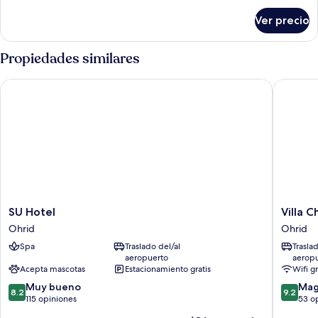
habitación,
sobre
Ver precio
Habitación
vista
triple
al
Deluxe,
Propiedades similares
jardín
1
habitación,
SU Hotel
Villa Ch
vista
al
jardín
SU
Villa
SU Hotel
Villa C
Hotel
Chingo
Ohrid
Ohrid
Ohrid
Ohrid
Spa
Traslado del/al
Trasla
aeropuerto
aerop
Acepta mascotas
Estacionamiento gratis
Wifi g
8.2
9.2
Muy bueno
Mag
8.2
9.2
de
de
115 opiniones
53 o
10,
10,