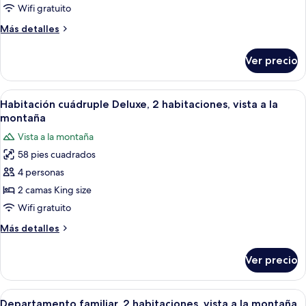
de
Wifi gratuito
al
lujo,
parque
Más
Más detalles
1
detalles
cama
sobre
Ver precio
King
Suite
estudio
size
de
Abrir
Habitación de hotel con techo rojo cu
9
lujo,
Habitación cuádruple Deluxe, 2 habitaciones, vista a la
todas
1
montaña
cama
las
Vista a la montaña
King
fotos
size
58 pies cuadrados
de
4 personas
Habitación
cuádruple
2 camas King size
Deluxe,
Wifi gratuito
2
Más
Más detalles
habitaciones,
detalles
vista
sobre
Ver precio
Habitación
a
cuádruple
la
Deluxe,
Abrir
Habitación de hotel con techo rojo cu
montaña
8
2
Departamento familiar, 2 habitaciones, vista a la montaña