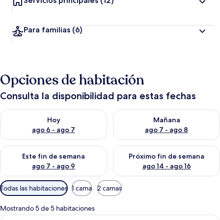
Servicios principales
(12)
Para familias
(6)
Opciones de habitación
Consulta la disponibilidad para estas fechas
Consulta la disponibilidad para hoy ago 6 - ago 7
Consulta la disponibilidad pa
Hoy
Mañana
ago 6 - ago 7
ago 7 - ago 8
Consulta la disponibilidad para este fin de semana ago 7 - ag
Consulta la disponibilidad par
Este fin de semana
Próximo fin de semana
ago 7 - ago 9
ago 14 - ago 16
Filtros
Todas las habitaciones
1 cama
2 camas
disponibles
para
Mostrando 5 de 5 habitaciones
las
Abrir
Una habitación de hotel con una cama 