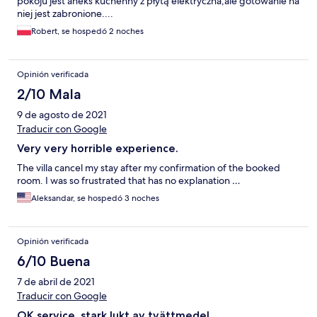
pokoju jest aneks kuchenny z płytą elektryczna,ale gotowanie na
niej jest zabronione....
Robert, se hospedó 2 noches
Opinión verificada
2/10 Mala
9 de agosto de 2021
Traducir con Google
Very very horrible experience.
The villa cancel my stay after my confirmation of the booked
room. I was so frustrated that has no explanation …
Aleksandar, se hospedó 3 noches
Opinión verificada
6/10 Buena
7 de abril de 2021
Traducir con Google
OK service, stark lukt av tvättmedel