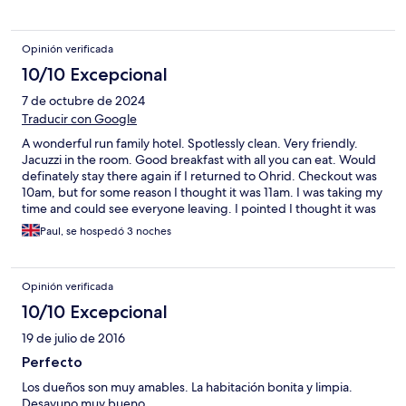
Opinión verificada
10/10 Excepcional
7 de octubre de 2024
Traducir con Google
A wonderful run family hotel. Spotlessly clean. Very friendly.
Jacuzzi in the room. Good breakfast with all you can eat. Would
definately stay there again if I returned to Ohrid. Checkout was
10am, but for some reason I thought it was 11am. I was taking my
time and could see everyone leaving. I pointed I thought it was
11am. No problem they said. I checked out about 10.25am.
Paul, se hospedó 3 noches
Super place. Comfy bed too. Piping hot water.
Opinión verificada
10/10 Excepcional
19 de julio de 2016
Perfecto
Los dueños son muy amables. La habitación bonita y limpia.
Desayuno muy bueno.