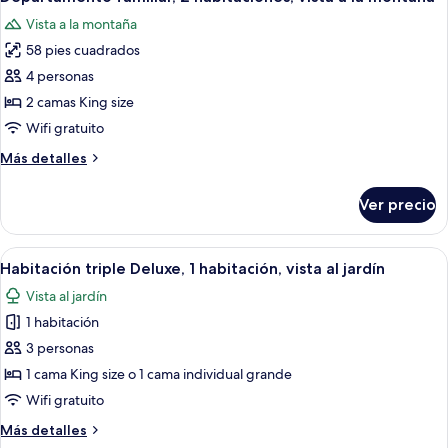
todas
habitaciones,
Vista a la montaña
vista
las
a
58 pies cuadrados
fotos
la
de
4 personas
montaña
Departamento
2 camas King size
familiar,
Wifi gratuito
2
Más
Más detalles
habitaciones,
detalles
vista
sobre
Ver precio
Departamento
a
familiar,
la
2
Abrir
Un dormitorio con una cama, almohada
montaña
16
habitaciones,
Habitación triple Deluxe, 1 habitación, vista al jardín
todas
vista
Vista al jardín
a
las
la
1 habitación
fotos
montaña
de
3 personas
Habitación
1 cama King size o 1 cama individual grande
triple
Wifi gratuito
Deluxe,
Más
Más detalles
1
detalles