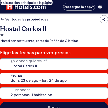
Ir a la sección principal de la página
Descargar la app
Ver todas las propiedades
Hostal Carlos II
Propiedad
de
Hostal con restaurante, cerca de Peñón de Gibraltar
1.0
estrella
Elige las fechas para ver precios
¿A dónde quieres ir?
Fechas
Huéspedes
Buscar