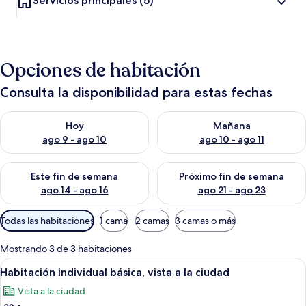
Servicios principales
(5)
Opciones de habitación
Consulta la disponibilidad para estas fechas
Consulta la disponibilidad para hoy ago 9 - ago 10
Consulta la disponibilidad par
Hoy
Mañana
ago 9 - ago 10
ago 10 - ago 11
Consulta la disponibilidad para este fin de semana ago 14 - ag
Consulta la disponibilidad pa
Este fin de semana
Próximo fin de semana
ago 14 - ago 16
ago 21 - ago 23
Filtros
Todas las habitaciones
1 cama
2 camas
3 camas o más
disponibles
para
Mostrando 3 de 3 habitaciones
las
Abrir
Regadera tipo lluvia, bidet, toallas
1
Habitación individual básica, vista a la ciudad
habitaciones
todas
Vista a la ciudad
las