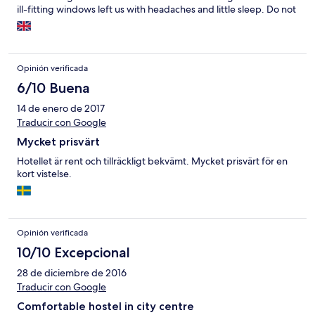
ill-fitting windows left us with headaches and little sleep. Do not
stay in this hostel on a Friday or Saturday if you can avoid it.
Beware also that the Reception staff don't appear to start until
10.a.m. leaving a night watch man who can do little which meant
that the morning we had only cold water we had to wait until the
Opinión verificada
daytime staff could be called to have something done about it.
Anything but a good experience Double glazing would be a
6/10 Buena
good start folks!!!
14 de enero de 2017
Traducir con Google
Mycket prisvärt
Hotellet är rent och tillräckligt bekvämt. Mycket prisvärt för en
kort vistelse.
Opinión verificada
10/10 Excepcional
28 de diciembre de 2016
Traducir con Google
Comfortable hostel in city centre