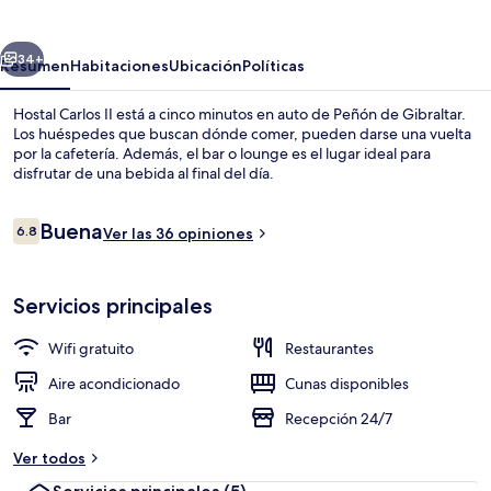
II
erior
Siguiente
34+
Resumen
Habitaciones
Ubicación
Políticas
Hostal Carlos II está a cinco minutos en auto de Peñón de Gibraltar.
Los huéspedes que buscan dónde comer, pueden darse una vuelta
por la cafetería. Además, el bar o lounge es el lugar ideal para
disfrutar de una bebida al final del día.
Opiniones
Buena
6.8
Ver las 36 opiniones
6.8 de 10,
Televisión
Servicios principales
Wifi gratuito
Restaurantes
Aire acondicionado
Cunas disponibles
Bar
Recepción 24/7
Ver todos