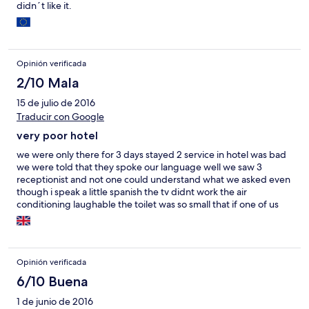
didn´t like it.
Opinión verificada
2/10 Mala
15 de julio de 2016
Traducir con Google
very poor hotel
we were only there for 3 days stayed 2 service in hotel was bad
we were told that they spoke our language well we saw 3
receptionist and not one could understand what we asked even
though i speak a little spanish the tv didnt work the air
conditioning laughable the toilet was so small that if one of us
was using it nobody else could get in. there was only one sheet
one the beds .the aera itself was close to gibralter which is what
we wanted but found the locals very unhelpful dont understand
that when were spending money there . i would not stay there
Opinión verificada
again
6/10 Buena
1 de junio de 2016