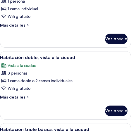
1 persona
fotos
de
1 cama individual
Habitación
Wifi gratuito
individual
Más
Más detalles
básica,
detalles
vista
sobre
Ver precio
Habitación
a
individual
la
básica,
Abrir
Escritorio, cunas, camas extra y wifi gra
ciudad
5
vista
Habitación doble, vista a la ciudad
todas
a
Vista a la ciudad
la
las
ciudad
3 personas
fotos
de
1 cama doble o 2 camas individuales
Habitación
Wifi gratuito
doble,
Más
Más detalles
vista
detalles
a
sobre
Ver precio
Habitación
la
doble,
ciudad
vista
Abrir
Escritorio, cunas, camas extra y wifi gra
5
a
Habitación triple básica, vista a la ciudad