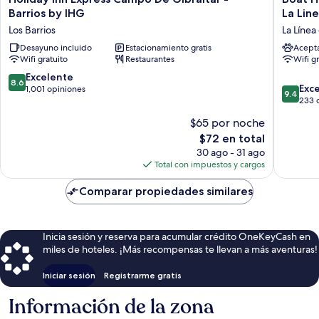
Inn
Haus
Barrios by IHG
La Lin
Express
Mediter
Los Barrios
La Línea
Campo
Experie
De
Desayuno incluido
Estacionamiento gratis
Alcaides
Acept
Wifi gratuito
Restaurantes
Wifi g
Gibraltar
La
-
Linea
8.6
Excelente
8.6
Barrios
La
9.4
Exc
de
1,001 opiniones
9.4
by
Línea
de
233 
10,
IHG
de
10,
Excelente,
$65 por noche
Los
la
Excepcio
1,001
El
Barrios
$72 en total
Concepc
233
opiniones
precio
opinion
30 ago - 31 ago
actual
Total con impuestos y cargos
es
de
Comparar propiedades similares
$72
Inicia sesión y reserva para acumular crédito OneKeyCash en
miles de hoteles. ¡Más recompensas te llevan a más aventuras!
Iniciar sesión
Registrarme gratis
Información de la zona