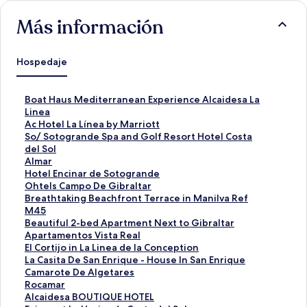
Más información
Hospedaje
E
Boat Haus Mediterranean Experience Alcaidesa La
n
Linea
l
E
Ac Hotel La Línea by Marriott
a
n
E
So/ Sotogrande Spa and Golf Resort Hotel Costa
c
l
n
del Sol
e
a
l
E
Almar
p
c
a
n
E
Hotel Encinar de Sotogrande
a
e
c
l
n
E
Ohtels Campo De Gibraltar
r
p
e
a
l
n
E
Breathtaking Beachfront Terrace in Manilva Ref
a
a
p
c
a
l
n
M45
a
r
a
e
c
a
l
E
Beautiful 2-bed Apartment Next to Gibraltar
b
a
r
p
e
c
a
n
E
Apartamentos Vista Real
r
a
a
a
p
e
c
l
n
E
El Cortijo in La Linea de la Conception
i
b
a
r
a
p
e
a
l
n
E
La Casita De San Enrique - House In San Enrique
r
r
b
a
r
a
p
c
a
l
n
E
Camarote De Algetares
l
i
r
a
a
r
a
e
c
a
l
n
E
Rocamar
a
r
i
b
a
a
r
p
e
c
a
l
n
E
Alcaidesa BOUTIQUE HOTEL