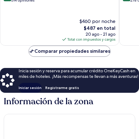
de
de
de
514 opiniones
278 
Zermatt
10,
10,
Excepcional,
Excepcio
514
278
$460 por noche
opiniones
opinion
El
$487 en total
precio
20 ago - 21 ago
actual
Total con impuestos y cargos
es
de
Comparar propiedades similares
$487
Inicia sesión y reserva para acumular crédito OneKeyCash en
miles de hoteles. ¡Más recompensas te llevan a más aventuras!
Iniciar sesión
Registrarme gratis
Información de la zona