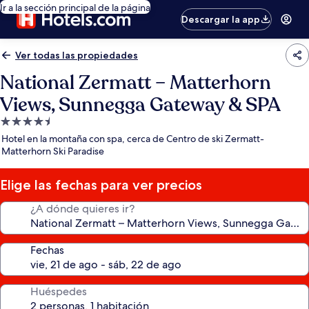
Ir a la sección principal de la página
Descargar la app
Ver todas las propiedades
National Zermatt – Matterhorn
Views, Sunnegga Gateway & SPA
Propiedad
de
Hotel en la montaña con spa, cerca de Centro de ski Zermatt-
4.5
Matterhorn Ski Paradise
estrellas
Elige las fechas para ver precios
¿A dónde quieres ir?
Fechas
Huéspedes