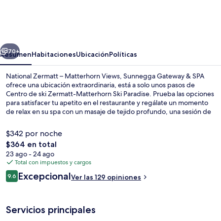
Zermatt
–
Matterhorn
erior
Siguiente
Views,
70+
Resumen
Habitaciones
Ubicación
Políticas
Sunnegga
National Zermatt – Matterhorn Views, Sunnegga Gateway & SPA
Gateway
ofrece una ubicación extraordinaria, está a solo unos pasos de
Centro de ski Zermatt-Matterhorn Ski Paradise. Prueba las opciones
&
para satisfacer tu apetito en el restaurante y regálate un momento
SPA
de relax en su spa con un masaje de tejido profundo, una sesión de
exfoliación corporal o una sesión de aromaterapia. Otros servicios y
amenidades que verás en este hotel de lujo son una alberca
$342 por noche
techada, un bar o lounge y sala de fitness.
El
$364 en total
precio
23 ago - 24 ago
Ropa de cama hipoalergénica y minib
total
Total con impuestos y cargos
es
Opiniones
Excepcional
9.6
Ver las 129 opiniones
de
9.6 de 10,
$364
Servicios principales