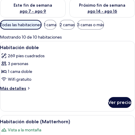
Consulta la disponibilidad para este fin de semana ago 7 - ag
Consulta la disponibilidad par
Este fin de semana
Próximo fin de semana
ago 7 - ago 9
ago 14 - ago 16
Filtros
Todas las habitaciones
1 cama
2 camas
3 camas o más
disponibles
para
Mostrando 10 de 10 habitaciones
las
Abrir
Habitación de hotel con cama, escritori
8
Habitación doble
habitaciones
todas
269 pies cuadrados
las
3 personas
fotos
de
1 cama doble
Habitación
Wifi gratuito
doble
Más
Más detalles
detalles
sobre
Ver precio
Habitación
doble
Abrir
Habitación de hotel con cama, escritori
6
Habitación doble (Matterhorn)
todas
Vista a la montaña
las