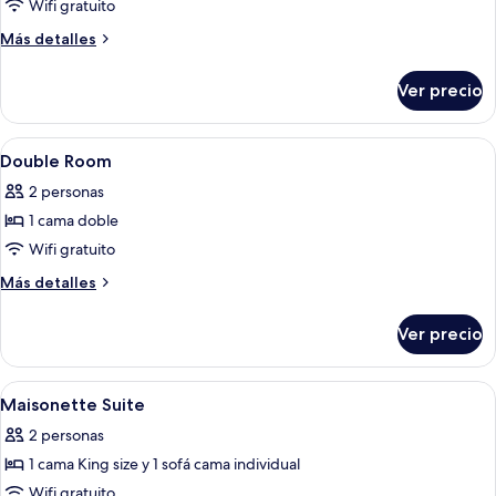
de
Wifi gratuito
Double
Más
Más detalles
Room
detalles
sobre
With
Ver precio
Double
Matterhorn
Room
View
With
Abrir
Ropa de cama hipoalergénica y minib
9
Matterhorn
Double Room
todas
View
2 personas
las
1 cama doble
fotos
de
Wifi gratuito
Double
Más
Más detalles
Room
detalles
sobre
Ver precio
Double
Room
Abrir
Ropa de cama hipoalergénica y minib
17
Maisonette Suite
todas
2 personas
las
1 cama King size y 1 sofá cama individual
fotos
de
Wifi gratuito