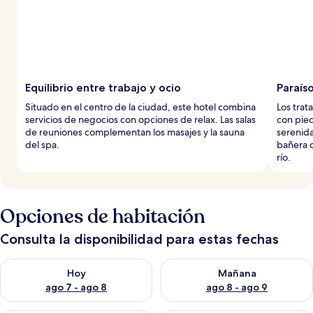
Equilibrio entre trabajo y ocio
Paraíso
Situado en el centro de la ciudad, este hotel combina
Los trat
servicios de negocios con opciones de relax. Las salas
con pied
de reuniones complementan los masajes y la sauna
serenida
del spa.
bañera d
río.
Opciones de habitación
Consulta la disponibilidad para estas fechas
Consulta la disponibilidad para hoy ago 7 - ago 8
Consulta la disponibilidad pa
Hoy
Mañana
ago 7 - ago 8
ago 8 - ago 9