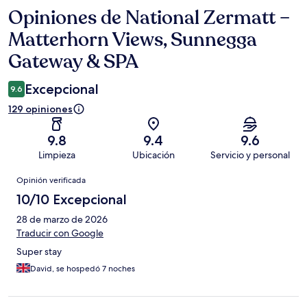
Opiniones de National Zermatt –
Opiniones
Matterhorn Views, Sunnegga
Gateway & SPA
Excepcional
9.6
129 opiniones
9.8
9.4
9.6
Limpieza
Ubicación
Servicio y personal
Opiniones
Opinión verificada
10/10 Excepcional
28 de marzo de 2026
Traducir con Google
Super stay
David, se hospedó 7 noches