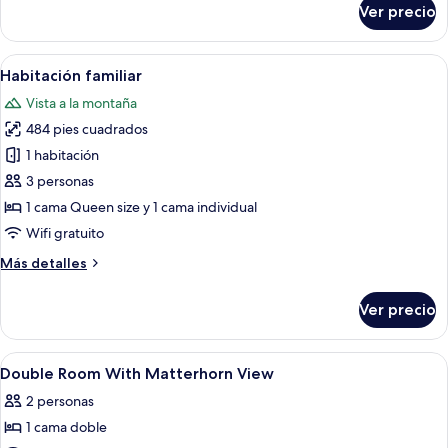
Ver precio
Family
Room
Abrir
Un dormitorio moderno con una cama 
8
Habitación familiar
todas
Vista a la montaña
las
484 pies cuadrados
fotos
de
1 habitación
Habitación
3 personas
familiar
1 cama Queen size y 1 cama individual
Wifi gratuito
Más
Más detalles
detalles
sobre
Ver precio
Habitación
familiar
Abrir
Ropa de cama hipoalergénica y minib
10
Double Room With Matterhorn View
todas
2 personas
las
1 cama doble
fotos