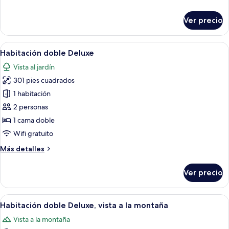
detalles
sobre
Ver precio
Suite
(Matterhorn)
Abrir
Habitación de hotel con una cama grande
5
Habitación doble Deluxe
todas
Vista al jardín
las
301 pies cuadrados
fotos
de
1 habitación
Habitación
2 personas
doble
1 cama doble
Deluxe
Wifi gratuito
Más
Más detalles
detalles
sobre
Ver precio
Habitación
doble
Deluxe
Abrir
Una cama bien hecha con sábanas blanc
5
Habitación doble Deluxe, vista a la montaña
todas
Vista a la montaña
las