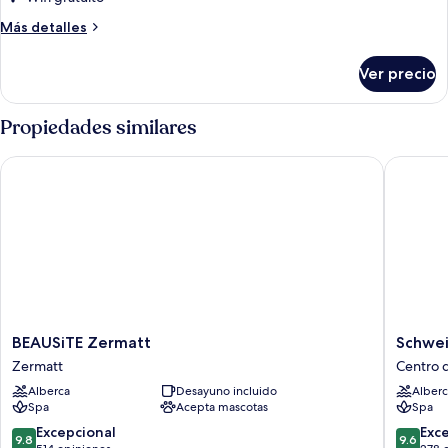
Maisonette
Más
Más detalles
Suite
detalles
sobre
Ver precio
Maisonette
Suite
Propiedades similares
BEAUSiTE Zermatt
Schweize
BEAUSiTE
Schweiz
BEAUSiTE Zermatt
Schwei
Zermatt
Zermatt
Zermatt
Centro 
Zermatt
Centro
Alberca
Desayuno incluido
Alberc
de
Spa
Acepta mascotas
Spa
la
ciudad
9.8
9.6
Excepcional
Exc
9.8
9.6