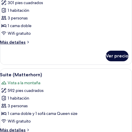
301 pies cuadrados
fotos
de
1 habitación
Habitación
3 personas
doble
1 cama doble
(Matterhorn)
Wifi gratuito
Más
Más detalles
detalles
sobre
Ver precio
Habitación
doble
(Matterhorn)
Abrir
Una sala de estar moderna con un sof
7
Suite (Matterhorn)
todas
Vista a la montaña
las
592 pies cuadrados
fotos
de
1 habitación
Suite
3 personas
(Matterhorn)
1 cama doble y 1 sofá cama Queen size
Wifi gratuito
Más
Más detalles