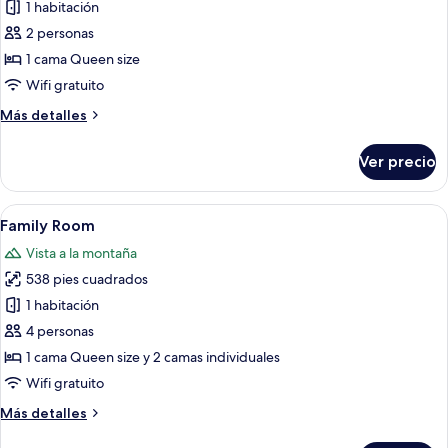
1 habitación
fotos
de
2 personas
Habitación
1 cama Queen size
doble
Wifi gratuito
Deluxe,
Más
Más detalles
vista
detalles
a
sobre
Ver precio
Habitación
la
doble
montaña
Deluxe,
Abrir
Una habitación de hotel moderna con u
6
vista
Family Room
todas
a
Vista a la montaña
la
las
montaña
538 pies cuadrados
fotos
de
1 habitación
Family
4 personas
Room
1 cama Queen size y 2 camas individuales
Wifi gratuito
Más
Más detalles
detalles
sobre