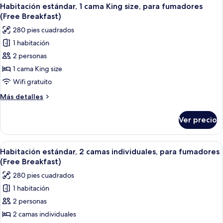
Abrir
Free
7
camas
Habitación estándar, 1 cama King size, para fumadores
todas
individuales
Breakfast)
(Free Breakfast)
(Rainbow
las
280 pies cuadrados
Road
fotos
View,
1 habitación
de
Free
2 personas
Habitación
Breakfast)
estándar,
1 cama King size
1
Wifi gratuito
cama
Más
Más detalles
King
detalles
size,
sobre
Ver precio
Habitación
para
estándar,
fumadores
1
Abrir
Habitación de hotel con dos camas, u
(Free
4
cama
Habitación estándar, 2 camas individuales, para fumadores
todas
King
Breakfast)
(Free Breakfast)
size,
las
280 pies cuadrados
para
fotos
fumadores
1 habitación
de
(Free
2 personas
Habitación
Breakfast)
estándar,
2 camas individuales