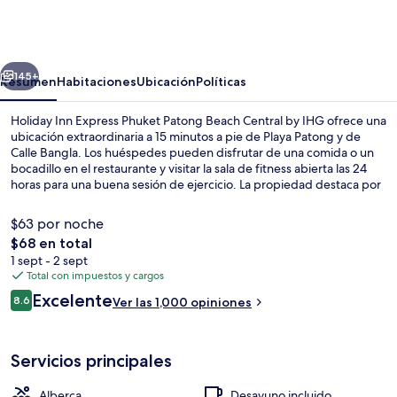
Inn
Express
Phuket
erior
Siguiente
Patong
145+
Resumen
Habitaciones
Ubicación
Políticas
Beach
Holiday Inn Express Phuket Patong Beach Central by IHG ofrece una
Central
ubicación extraordinaria a 15 minutos a pie de Playa Patong y de
Calle Bangla. Los huéspedes pueden disfrutar de una comida o un
by
bocadillo en el restaurante y visitar la sala de fitness abierta las 24
IHG
horas para una buena sesión de ejercicio. La propiedad destaca por
su alberca al aire libre, su chapoteadero y su terraza. A otros
visitantes les encantan las amenidades y características como el
$63 por noche
personal amable y el desayuno.
El
$68 en total
precio
1 sept - 2 sept
Exterior
total
Total con impuestos y cargos
es
Opiniones
Excelente
8.6
Ver las 1,000 opiniones
de
8.6 de 10,
$68
Servicios principales
Alberca
Desayuno incluido