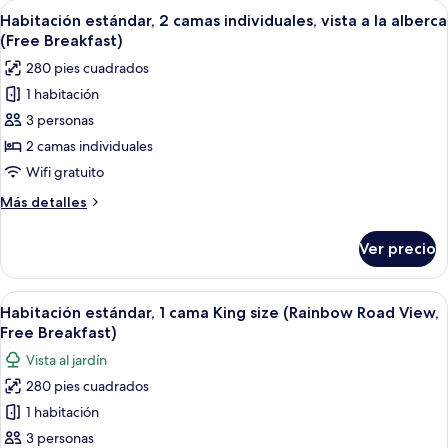
Abrir
Habitación de hotel con dos camas, un 
la
7
cama
Habitación estándar, 2 camas individuales, vista a la alberca
todas
King
alberca
(Free Breakfast)
size,
las
(Free
280 pies cuadrados
vista
fotos
Breakfast)
a
1 habitación
de
la
3 personas
Habitación
alberca
(Free
estándar,
2 camas individuales
Breakfast)
2
Wifi gratuito
camas
Más
Más detalles
individuales,
detalles
vista
sobre
Ver precio
Habitación
a
estándar,
la
2
Abrir
Caja de seguridad en la habitación y es
alberca
11
camas
Habitación estándar, 1 cama King size (Rainbow Road View,
todas
individuales,
(Free
Free Breakfast)
vista
las
Breakfast)
Vista al jardín
a
fotos
la
280 pies cuadrados
de
alberca
1 habitación
Habitación
(Free
Breakfast)
estándar,
3 personas