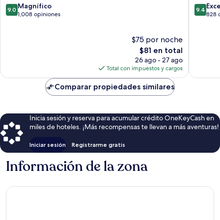
9.0
9.4
Beach
Magnífico
Patong
Exc
9.0
9.4
de
de
Patong
1,008 opiniones
828 
10,
10,
Magnífico,
Excepcio
$75 por noche
1,008
828
opiniones
El
opinion
$81 en total
precio
26 ago - 27 ago
actual
Total con impuestos y cargos
es
de
Comparar propiedades similares
$81
Inicia sesión y reserva para acumular crédito OneKeyCash en
miles de hoteles. ¡Más recompensas te llevan a más aventuras!
Iniciar sesión
Registrarme gratis
Información de la zona