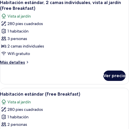
(Free
8
cama
Habitación estándar, 2 camas individuales, vista al jardín
todas
Breakfast)
King
(Free Breakfast)
size,
las
Vista al jardín
vista
fotos
al
280 pies cuadrados
de
jardín
1 habitación
Habitación
(Free
Breakfast)
estándar,
3 personas
2
2 camas individuales
camas
Wifi gratuito
individuales,
Más
Más detalles
vista
detalles
al
sobre
Ver precio
Habitación
jardín
estándar,
(Free
2
Abrir
Habitación de hotel con dos camas, un 
Breakfast)
13
camas
Habitación estándar (Free Breakfast)
todas
individuales,
Vista al jardín
vista
las
al
280 pies cuadrados
fotos
jardín
de
1 habitación
(Free
Habitación
Breakfast)
2 personas