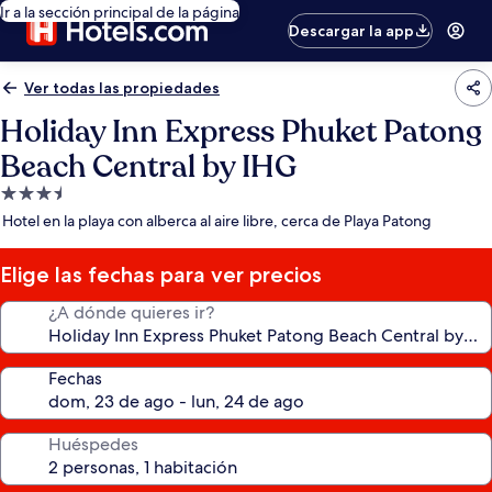
Ir a la sección principal de la página
Descargar la app
Ver todas las propiedades
Holiday Inn Express Phuket Patong
Beach Central by IHG
Propiedad
de
Hotel en la playa con alberca al aire libre, cerca de Playa Patong
3.5
estrellas
Elige las fechas para ver precios
¿A dónde quieres ir?
Fechas
Huéspedes