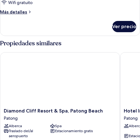
2
Wifi gratuito
camas
Más
Más detalles
individuales,
detalles
para
sobre
Ver precio
Habitación
fumadores
estándar,
(Free
2
Propiedades similares
Breakfast)
camas
individuales,
Diamond Cliff Resort & Spa, Patong Beach
Hotel In
para
fumadores
(Free
Breakfast)
Diamond
Hotel
Diamond Cliff Resort & Spa, Patong Beach
Hotel 
Cliff
Indigo
Patong
Patong
Resort
Phuket
Alberca
Spa
Alberc
&
Patong
Traslado del/al
Estacionamiento gratis
Spa,
by
aeropuerto
Estaci
Patong
IHG