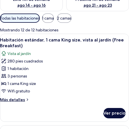
ago 14 - ago 16
ago 21 - ago 23
Filtros
Todas las habitaciones
1 cama
2 camas
disponibles
para
Mostrando 12 de 12 habitaciones
las
Abrir
Habitación de hotel con cama, mesitas
11
Habitación estándar, 1 cama King size, vista al jardín (Free
habitaciones
todas
Breakfast)
las
Vista al jardín
fotos
280 pies cuadrados
de
1 habitación
Habitación
estándar,
3 personas
1
1 cama King size
cama
Wifi gratuito
King
Más
Más detalles
size,
detalles
vista
sobre
Ver precio
Habitación
al
estándar,
jardín
1
Abrir
Habitación de hotel con dos camas, un