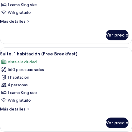
1
1 cama King size
cama
Wifi gratuito
King
Más
Más detalles
size
detalles
(Rainbow
sobre
Ver precio
Habitación
Road
estándar,
View,
1
Abrir
Una habitación de hotel moderna con 
Free
12
cama
Suite, 1 habitación (Free Breakfast)
todas
Breakfast)
King
Vista a la ciudad
size
las
(Rainbow
560 pies cuadrados
fotos
Road
de
1 habitación
View,
Suite,
Free
4 personas
Breakfast)
1
1 cama King size
habitación
Wifi gratuito
(Free
Más
Más detalles
Breakfast)
detalles
sobre
Ver precio
Suite,
1