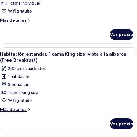
estándar
1 cama individual
(Free
Wifi gratuito
Breakfast)
Más
Más detalles
detalles
sobre
Ver precio
Habitación
estándar
(Free
Abrir
Habitación de hotel con cama, una sill
9
Breakfast)
Habitación estándar, 1 cama King size, vista a la alberca
todas
(Free Breakfast)
las
280 pies cuadrados
fotos
1 habitación
de
3 personas
Habitación
estándar,
1 cama King size
1
Wifi gratuito
cama
Más
Más detalles
King
detalles
size,
sobre
Ver precio
Habitación
vista
estándar,
a
1