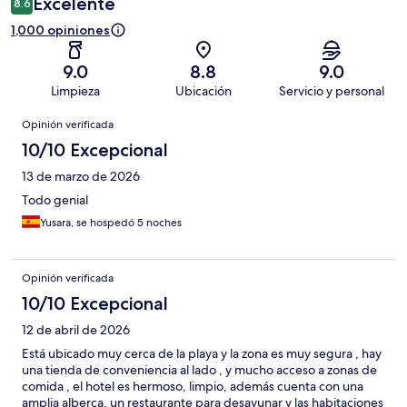
Excelente
8.6
1,000 opiniones
9.0
8.8
9.0
Limpieza
Ubicación
Servicio y personal
Opiniones
Opinión verificada
10/10 Excepcional
13 de marzo de 2026
Todo genial
Yusara, se hospedó 5 noches
Opinión verificada
10/10 Excepcional
12 de abril de 2026
Está ubicado muy cerca de la playa y la zona es muy segura , hay
una tienda de conveniencia al lado , y mucho acceso a zonas de
comida , el hotel es hermoso, limpio, además cuenta con una
amplia alberca, un restaurante para desayunar y las habitaciones