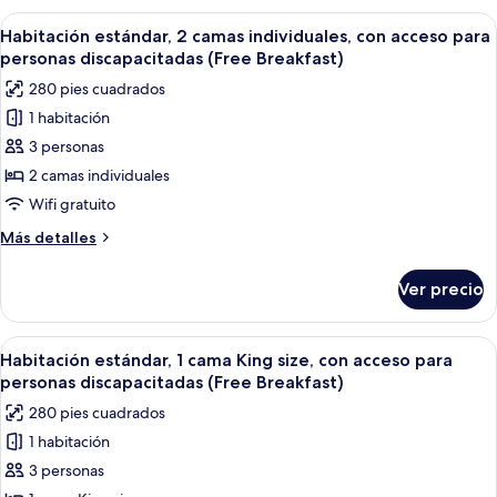
habitación
Abrir
Habitación de hotel con dos camas, un 
10
(Free
Habitación estándar, 2 camas individuales, con acceso para
todas
Breakfast)
personas discapacitadas (Free Breakfast)
las
280 pies cuadrados
fotos
1 habitación
de
3 personas
Habitación
estándar,
2 camas individuales
2
Wifi gratuito
camas
Más
Más detalles
individuales,
detalles
con
sobre
Ver precio
Habitación
acceso
estándar,
para
2
Abrir
Habitación de hotel con cama, una sill
personas
13
camas
Habitación estándar, 1 cama King size, con acceso para
todas
individuales,
discapacitadas
personas discapacitadas (Free Breakfast)
con
las
(Free
280 pies cuadrados
acceso
fotos
Breakfast)
para
1 habitación
de
personas
3 personas
Habitación
discapacitadas
(Free