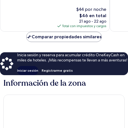
Excelente,
Excelent
$44 por noche
375
155
opiniones
El
opinion
$46 en total
precio
21 ago - 22 ago
actual
Total con impuestos y cargos
es
de
Comparar propiedades similares
$46
Inicia sesión y reserva para acumular crédito OneKeyCash en
miles de hoteles. ¡Más recompensas te llevan a más aventuras!
Iniciar sesión
Registrarme gratis
Información de la zona