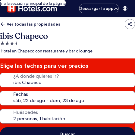
Ir a la sección principal de la página
Descargar la app
Ver todas las propiedades
ibis Chapeco
Propiedad
de
Hotel en Chapeco con restaurante y bar o lounge
3.5
estrellas
Elige las fechas para ver precios
¿A dónde quieres ir?
Fechas
Huéspedes
Buscar