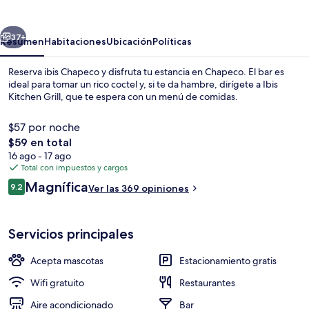
erior
Siguiente
37+
Resumen
Habitaciones
Ubicación
Políticas
Reserva ibis Chapeco y disfruta tu estancia en Chapeco. El bar es
ideal para tomar un rico coctel y, si te da hambre, dirígete a Ibis
Kitchen Grill, que te espera con un menú de comidas.
$57 por noche
El
$59 en total
precio
16 ago - 17 ago
total
Total con impuestos y cargos
es
Opiniones
Magnífica
Se sirven comidas
9.2
Ver las 369 opiniones
de
9.2 de 10,
$59
Servicios principales
Acepta mascotas
Estacionamiento gratis
Wifi gratuito
Restaurantes
Aire acondicionado
Bar