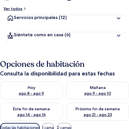
Ver todos
Servicios principales
(12)
Siéntete como en casa
(6)
Opciones de habitación
Consulta la disponibilidad para estas fechas
Consulta la disponibilidad para hoy ago 8 - ago 9
Consulta la disponibilidad pa
Hoy
Mañana
ago 8 - ago 9
ago 9 - ago 10
Consulta la disponibilidad para este fin de semana ago 14 - ag
Consulta la disponibilidad pa
Este fin de semana
Próximo fin de semana
ago 14 - ago 16
ago 21 - ago 23
Filtros
Todas las habitaciones
1 cama
2 camas