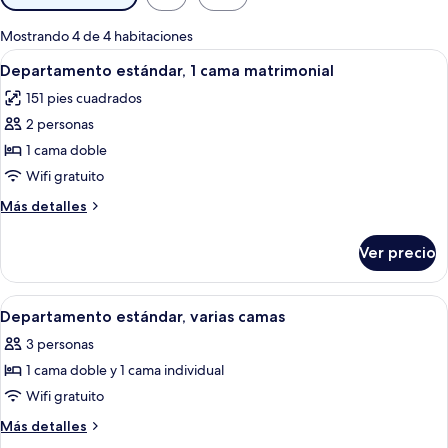
disponibles
para
Mostrando 4 de 4 habitaciones
las
Abrir
Habitación de hotel con cama, escritorio
5
Departamento estándar, 1 cama matrimonial
habitaciones
todas
151 pies cuadrados
las
2 personas
fotos
de
1 cama doble
Departamento
Wifi gratuito
estándar,
Más
Más detalles
1
detalles
cama
sobre
Ver precio
Departamento
matrimonial
estándar,
1
Abrir
Minibar, caja de seguridad en la habita
5
cama
Departamento estándar, varias camas
todas
matrimonial
3 personas
las
1 cama doble y 1 cama individual
fotos
de
Wifi gratuito
Departamento
Más
Más detalles
estándar,
detalles