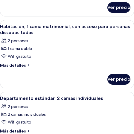
sobre
varias
Ver precio
Departamento
camas
estándar,
varias
Abrir
Una habitación de hotel con una cama,
5
camas
Habitación, 1 cama matrimonial, con acceso para personas
todas
discapacitadas
las
2 personas
fotos
1 cama doble
de
Wifi gratuito
Habitación,
1
Más
Más detalles
detalles
cama
sobre
matrimonial,
Ver precio
Habitación,
con
1
acceso
cama
Abrir
Habitación de hotel con dos camas, un e
6
matrimonial,
para
Departamento estándar, 2 camas individuales
todas
con
personas
2 personas
acceso
las
discapacitadas
para
2 camas individuales
fotos
personas
de
Wifi gratuito
discapacitadas
Departamento
Más
Más detalles