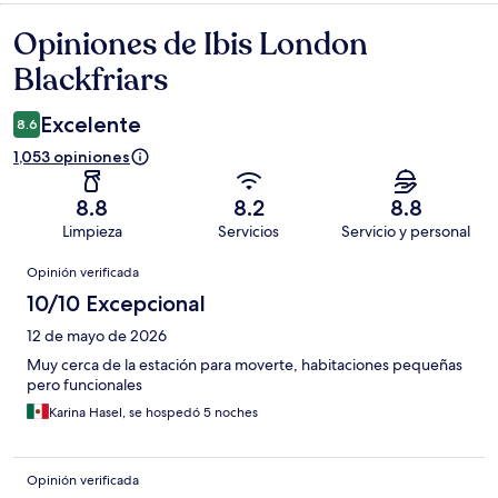
Opiniones de Ibis London
Opiniones
Blackfriars
Excelente
8.6
1,053 opiniones
8.8
8.2
8.8
Limpieza
Servicios
Servicio y personal
Opiniones
Opinión verificada
10/10 Excepcional
12 de mayo de 2026
Muy cerca de la estación para moverte, habitaciones pequeñas
pero funcionales
Karina Hasel, se hospedó 5 noches
Opinión verificada