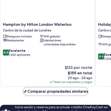
Hampton
Holiday
Hampton by Hilton London Waterloo
Holida
by
Inn
Centro de la ciudad de Londres
Centro d
Hilton
Express
Desayuno incluido
Wifi gratuito
Desayu
London
London
Restaurantes
Habitaciones
Waterloo
-
conectadas disponibles
Wifi g
Centro
Southwa
8.8
de
Excelente
by
8.8
8.6
Exc
de
la
1,326 opiniones
IHG
8.6
de
1,00
10,
ciudad
Centro
10,
Excelente,
de
de
$133 por noche
Excelent
1,326
Londres
la
1,002
opiniones
El
$159 en total
ciudad
opinion
precio
de
23 ago - 24 ago
actual
Londres
Total con impuestos y cargos
es
de
Comparar propiedades similares
$159
Inicia sesión y reserva para acumular crédito OneKeyCash en