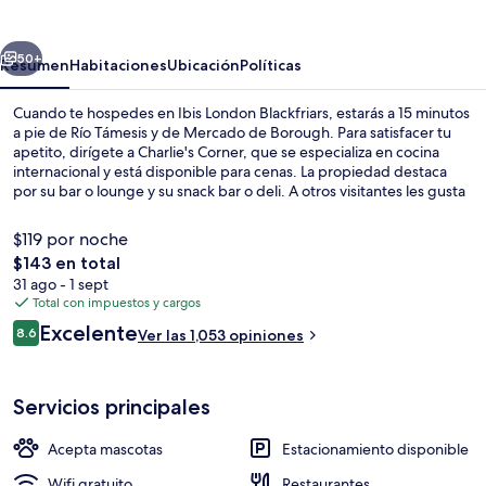
Blackfriars
erior
Siguiente
50+
Resumen
Habitaciones
Ubicación
Políticas
Cuando te hospedes en Ibis London Blackfriars, estarás a 15 minutos
a pie de Río Támesis y de Mercado de Borough. Para satisfacer tu
apetito, dirígete a Charlie's Corner, que se especializa en cocina
internacional y está disponible para cenas. La propiedad destaca
por su bar o lounge y su snack bar o deli. A otros visitantes les gusta
la propiedad por sus atractivos turísticos, y porque está a una corta
distancia a pie de algunas opciones de transporte público: Estación
$119 por noche
de metro Southwark está a 2 minutos y Estación de metro Blackfriars
El
$143 en total
está a 10 minutos.
precio
31 ago - 1 sept
Vista frontal de la propiedad por la t
total
Total con impuestos y cargos
es
Opiniones
Excelente
8.6
Ver las 1,053 opiniones
de
8.6 de 10,
$143
Servicios principales
Acepta mascotas
Estacionamiento disponible
Wifi gratuito
Restaurantes