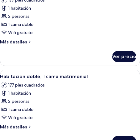
177 pies cuadrados
fotos
sofá
de
1 habitación
cama
Habitación
2 personas
doble,
1 cama doble
1
Wifi gratuito
cama
Más
Más detalles
matrimonial,
detalles
vista
sobre
Ver precio
a
Habitación
doble,
la
1
Abrir
Una habitación de hotel con cama, escrit
ciudad
7
cama
Habitación doble, 1 cama matrimonial
todas
matrimonial,
177 pies cuadrados
vista
las
a
1 habitación
fotos
la
de
2 personas
ciudad
Habitación
1 cama doble
doble,
Wifi gratuito
1
Más
Más detalles
cama
detalles
matrimonial
sobre