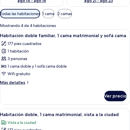
ago 14 - ago 16
ago 21 - ago 23
Filtros
Todas las habitaciones
1 cama
2 camas
disponibles
para
Mostrando 4 de 4 habitaciones
las
Abrir
Una habitación de hotel con una cama g
7
Habitación doble familiar, 1 cama matrimonial y sofá cama
habitaciones
todas
177 pies cuadrados
las
1 habitación
fotos
de
3 personas
Habitación
1 cama doble y 1 sofá cama doble
doble
Wifi gratuito
familiar,
Más
Más detalles
1
detalles
cama
sobre
Ver precio
Habitación
matrimonial
doble
y
familiar,
Abrir
Habitación de hotel con cama, televisió
sofá
10
1
Habitación doble, 1 cama matrimonial, vista a la ciudad
todas
cama
cama
Vista a la ciudad
matrimonial
las
y