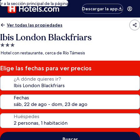
Ir a la sección principal de la página
Descargar la app
Ver todas las propiedades
Ibis London Blackfriars
Propiedad
de
Hotel con restaurante, cerca de Río Támesis
3.0
estrellas
Elige las fechas para ver precios
¿A dónde quieres ir?
Fechas
Huéspedes
Buscar