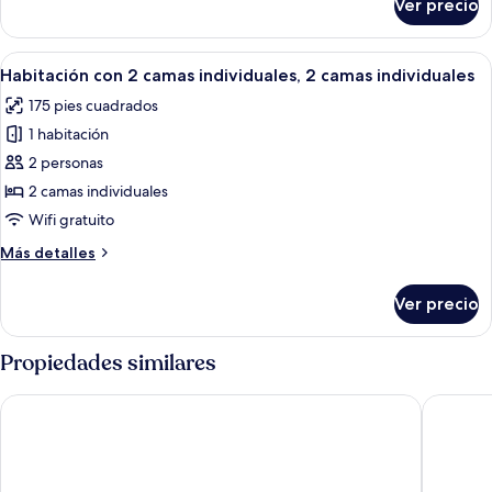
Ver precio
Habitación
doble,
1
Abrir
Una habitación de hotel con cama, escri
6
cama
Habitación con 2 camas individuales, 2 camas individuales
todas
matrimonial
175 pies cuadrados
las
1 habitación
fotos
de
2 personas
Habitación
2 camas individuales
con
Wifi gratuito
2
Más
Más detalles
camas
detalles
individuales,
sobre
Ver precio
Habitación
2
con
camas
2
Propiedades similares
individuales
camas
individuales,
Hampton by Hilton London Waterloo
Holiday 
2
camas
individuales