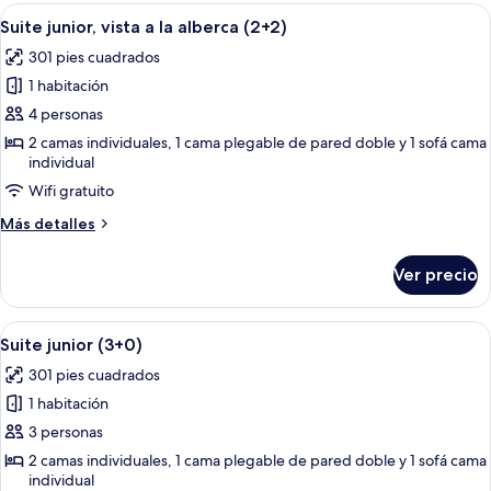
vista
Abrir
Un balcón con vista a la piscina, mobili
13
a
Suite junior, vista a la alberca (2+2)
todas
la
301 pies cuadrados
alberca
las
(2+1)
1 habitación
fotos
de
4 personas
Suite
2 camas individuales, 1 cama plegable de pared doble y 1 sofá cama
individual
junior,
vista
Wifi gratuito
a
Más
Más detalles
la
detalles
sobre
alberca
Ver precio
Suite
(2+2)
junior,
vista
Abrir
Un balcón con vista a la piscina, mobili
13
a
Suite junior (3+0)
todas
la
301 pies cuadrados
alberca
las
(2+2)
1 habitación
fotos
de
3 personas
Suite
2 camas individuales, 1 cama plegable de pared doble y 1 sofá cama
individual
junior