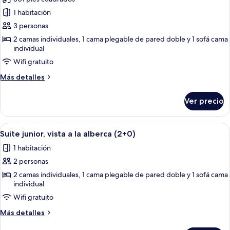
las
1 habitación
fotos
de
3 personas
Suite
2 camas individuales, 1 cama plegable de pared doble y 1 sofá cama
individual
junior
(2+1)
Wifi gratuito
Más
Más detalles
detalles
sobre
Ver precio
Suite
junior
(2+1)
Abrir
Un balcón con vista a la piscina, mobili
13
Suite junior, vista a la alberca (2+0)
todas
1 habitación
las
2 personas
fotos
de
2 camas individuales, 1 cama plegable de pared doble y 1 sofá cama
individual
Suite
Wifi gratuito
junior,
vista
Más
Más detalles
a
detalles