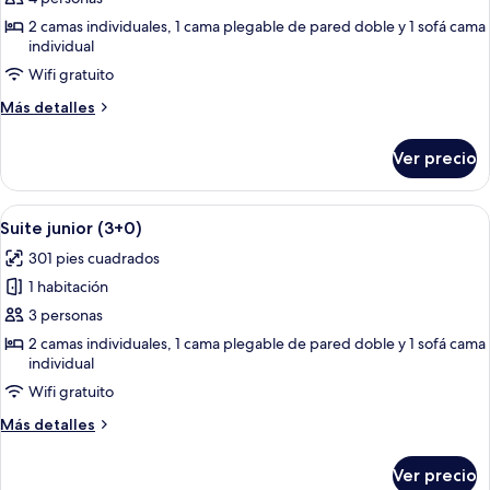
Suite
2 camas individuales, 1 cama plegable de pared doble y 1 sofá cama
individual
junior
(2+2)
Wifi gratuito
Más
Más detalles
detalles
sobre
Ver precio
Suite
junior
(2+2)
Abrir
Una sala de estar moderna con una tel
14
Suite junior (3+0)
todas
301 pies cuadrados
las
1 habitación
fotos
de
3 personas
Suite
2 camas individuales, 1 cama plegable de pared doble y 1 sofá cama
individual
junior
(3+0)
Wifi gratuito
Más
Más detalles
detalles
sobre
Ver precio
Suite