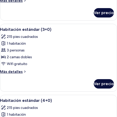
Más
Más detalles
detalles
sobre
Ver precio
Habitación
estándar
(1+0)
Abrir
Habitación de hotel con una cama grand
2
Habitación estándar (3+0)
todas
215 pies cuadrados
las
1 habitación
fotos
de
3 personas
Habitación
2 camas dobles
estándar
Wifi gratuito
(3+0)
Más
Más detalles
detalles
sobre
Ver precio
Habitación
estándar
(3+0)
Abrir
Habitación de hotel con una cama grand
2
Habitación estándar (4+0)
todas
215 pies cuadrados
las
1 habitación
fotos