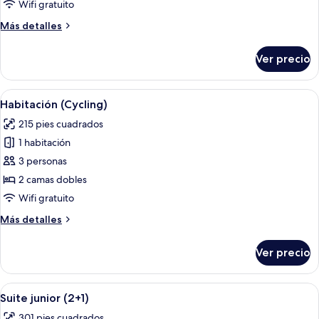
Wifi gratuito
al
Más
Más detalles
mar
detalles
(3+1
sobre
Ver precio
Renovated)
Habitación
superior,
vista
Abrir
Escritorio, cortinas blackout, wifi grat
4
al
Habitación (Cycling)
todas
mar
215 pies cuadrados
(3+1
las
Renovated)
1 habitación
fotos
de
3 personas
Habitación
2 camas dobles
(Cycling)
Wifi gratuito
Más
Más detalles
detalles
sobre
Ver precio
Habitación
(Cycling)
Abrir
Una sala de estar moderna con una tel
14
Suite junior (2+1)
todas
301 pies cuadrados