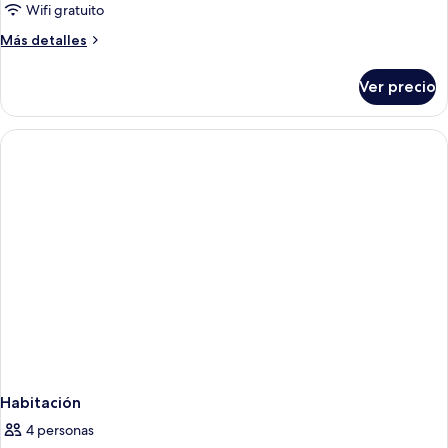
Wifi gratuito
Más
Más detalles
detalles
sobre
Ver precio
Habitación
Habitación
4 personas