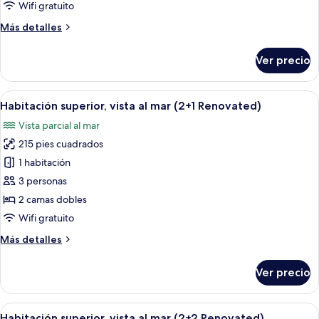
vista
Wifi gratuito
al
Más
Más detalles
mar
detalles
(2+0
sobre
Ver precio
Renovated)
Habitación
superior,
vista
Abrir
Habitación de hotel con cama, mesita 
2
al
Habitación superior, vista al mar (2+1 Renovated)
todas
mar
Vista parcial al mar
(2+0
las
Renovated)
215 pies cuadrados
fotos
de
1 habitación
Habitación
3 personas
superior,
2 camas dobles
vista
Wifi gratuito
al
Más
Más detalles
mar
detalles
(2+1
sobre
Ver precio
Renovated)
Habitación
superior,
vista
Abrir
Habitación de hotel con cama, mesita 
2
al
Habitación superior, vista al mar (2+2 Renovated)