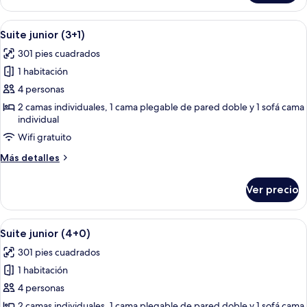
junior
(3+0)
Abrir
Una sala de estar moderna con una tel
14
Suite junior (3+1)
todas
301 pies cuadrados
las
1 habitación
fotos
de
4 personas
Suite
2 camas individuales, 1 cama plegable de pared doble y 1 sofá cama
individual
junior
(3+1)
Wifi gratuito
Más
Más detalles
detalles
sobre
Ver precio
Suite
junior
(3+1)
Abrir
Una sala de estar moderna con una tel
14
Suite junior (4+0)
todas
301 pies cuadrados
las
1 habitación
fotos
de
4 personas
Suite
2 camas individuales, 1 cama plegable de pared doble y 1 sofá cama