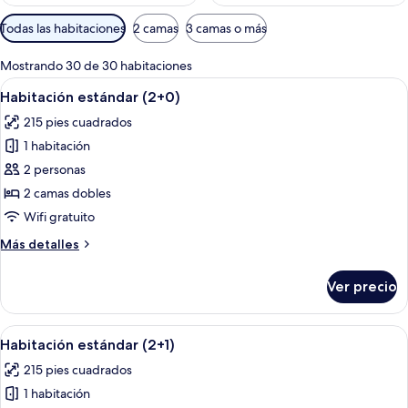
Filtros
Todas las habitaciones
2 camas
3 camas o más
disponibles
para
Mostrando 30 de 30 habitaciones
las
Abrir
Habitación de hotel con una cama grand
2
Habitación estándar (2+0)
habitaciones
todas
215 pies cuadrados
las
1 habitación
fotos
de
2 personas
Habitación
2 camas dobles
estándar
Wifi gratuito
(2+0)
Más
Más detalles
detalles
sobre
Ver precio
Habitación
estándar
(2+0)
Abrir
Habitación de hotel con una cama grand
2
Habitación estándar (2+1)
todas
215 pies cuadrados
las
1 habitación
fotos