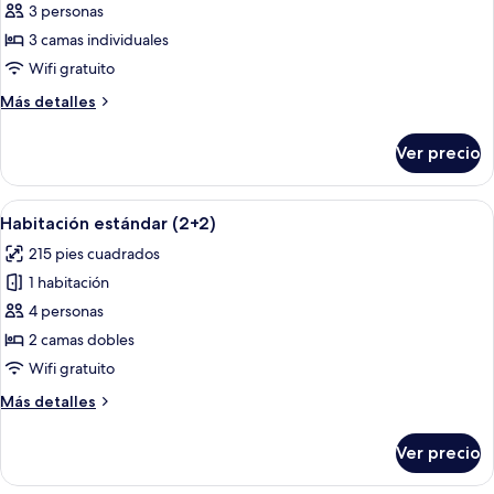
de
3 personas
Habitación
3 camas individuales
estándar
Wifi gratuito
(2+1)
Más
Más detalles
detalles
sobre
Ver precio
Habitación
estándar
(2+1)
Abrir
Habitación de hotel con una cama grand
2
Habitación estándar (2+2)
todas
215 pies cuadrados
las
1 habitación
fotos
de
4 personas
Habitación
2 camas dobles
estándar
Wifi gratuito
(2+2)
Más
Más detalles
detalles
sobre
Ver precio
Habitación
estándar