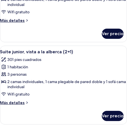
individual
junior
(4+0)
Wifi gratuito
Más
Más detalles
detalles
sobre
Ver precio
Suite
junior
(4+0)
Abrir
Un balcón con vista a la piscina, mobili
13
Suite junior, vista a la alberca (2+1)
todas
301 pies cuadrados
las
1 habitación
fotos
de
3 personas
Suite
2 camas individuales, 1 cama plegable de pared doble y 1 sofá cama
individual
junior,
vista
Wifi gratuito
a
Más
Más detalles
la
detalles
sobre
alberca
Ver precio
Suite
(2+1)
junior,