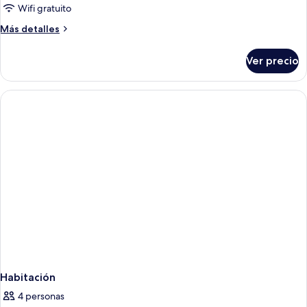
Wifi gratuito
Más
Más detalles
detalles
sobre
Ver precio
Habitación
Habitación
4 personas