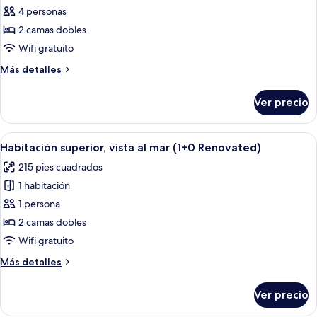
de
4 personas
Habitación
2 camas dobles
estándar
Wifi gratuito
(4+0)
Más
Más detalles
detalles
sobre
Ver precio
Habitación
estándar
(4+0)
Abrir
Habitación de hotel con cama, mesita 
2
Habitación superior, vista al mar (1+0 Renovated)
todas
215 pies cuadrados
las
1 habitación
fotos
de
1 persona
Habitación
2 camas dobles
superior,
Wifi gratuito
vista
Más
Más detalles
al
detalles
mar
sobre
Ver precio
Habitación
(1+0
superior,