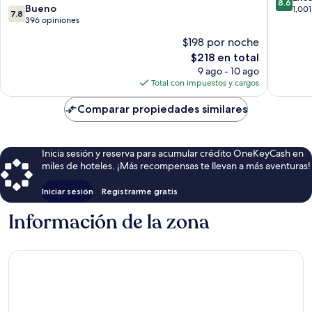
8.6
7.8
Bueno
All
de
1,001
7.8
de
396 opiniones
Inclusiv
10,
10,
Alamos
Excelent
$198 por noche
Bueno,
1,001
El
$218 en total
396
opinion
precio
opiniones
9 ago - 10 ago
actual
Total con impuestos y cargos
es
de
Comparar propiedades similares
$218
Inicia sesión y reserva para acumular crédito OneKeyCash en
miles de hoteles. ¡Más recompensas te llevan a más aventuras!
Iniciar sesión
Registrarme gratis
Información de la zona