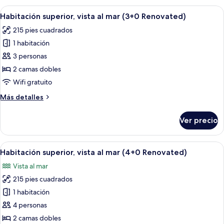
Renovated)
vista
Abrir
Habitación de hotel con cama, mesita 
2
al
Habitación superior, vista al mar (3+0 Renovated)
todas
mar
215 pies cuadrados
(1+0
las
Renovated)
1 habitación
fotos
de
3 personas
Habitación
2 camas dobles
superior,
Wifi gratuito
vista
Más
Más detalles
al
detalles
mar
sobre
Ver precio
Habitación
(3+0
superior,
Renovated)
vista
Abrir
Habitación de hotel con cama, mesita 
2
al
Habitación superior, vista al mar (4+0 Renovated)
todas
mar
Vista al mar
(3+0
las
Renovated)
215 pies cuadrados
fotos
de
1 habitación
Habitación
4 personas
superior,
2 camas dobles