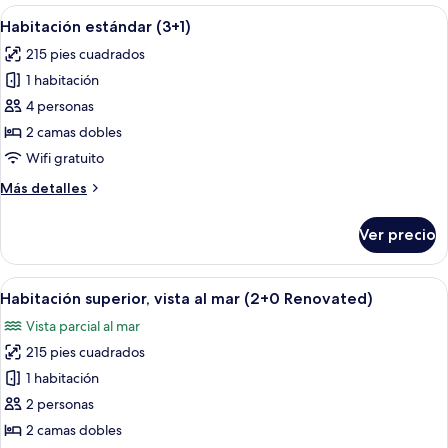
(2+2)
Abrir
Habitación de hotel con una cama grand
2
Habitación estándar (3+1)
todas
215 pies cuadrados
las
1 habitación
fotos
de
4 personas
Habitación
2 camas dobles
estándar
Wifi gratuito
(3+1)
Más
Más detalles
detalles
sobre
Ver precio
Habitación
estándar
(3+1)
Abrir
Habitación de hotel con cama, mesita 
2
Habitación superior, vista al mar (2+0 Renovated)
todas
Vista parcial al mar
las
215 pies cuadrados
fotos
de
1 habitación
Habitación
2 personas
superior,
2 camas dobles