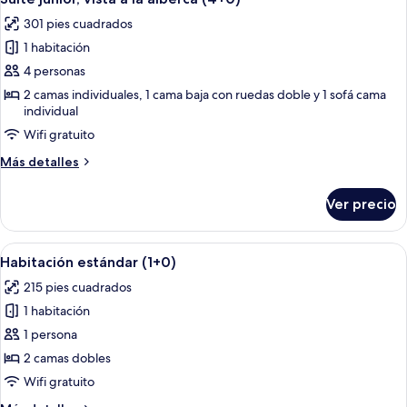
todas
la
301 pies cuadrados
alberca
las
(3+1)
1 habitación
fotos
de
4 personas
Suite
2 camas individuales, 1 cama baja con ruedas doble y 1 sofá cama
individual
junior,
vista
Wifi gratuito
a
Más
Más detalles
la
detalles
sobre
alberca
Ver precio
Suite
(4+0)
junior,
vista
Abrir
Habitación de hotel con una cama grand
2
a
Habitación estándar (1+0)
todas
la
215 pies cuadrados
alberca
las
(4+0)
1 habitación
fotos
de
1 persona
Habitación
2 camas dobles
estándar
Wifi gratuito
(1+0)