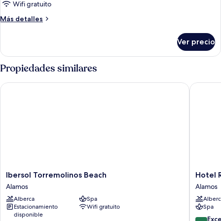
Wifi gratuito
Más
Más detalles
detalles
sobre
Ver precio
Habitación
Propiedades similares
Ibersol Torremolinos Beach
Hotel Riu
Ibersol
Hotel
Ibersol Torremolinos Beach
Hotel R
Torremolinos
Riu
Alamos
Alamos
Beach
Costa
Alberca
Spa
Alberc
Alamos
del
Estacionamiento
Wifi gratuito
Spa
Sol
disponible
-
8.6
Exc