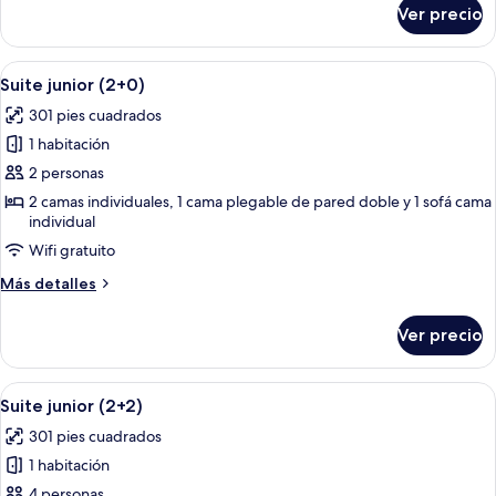
sobre
la
Ver precio
Suite
alberca
junior,
(2+0)
vista
Abrir
Una sala de estar moderna con una tel
14
a
Suite junior (2+0)
todas
la
301 pies cuadrados
alberca
las
(2+0)
1 habitación
fotos
de
2 personas
Suite
2 camas individuales, 1 cama plegable de pared doble y 1 sofá cama
individual
junior
(2+0)
Wifi gratuito
Más
Más detalles
detalles
sobre
Ver precio
Suite
junior
(2+0)
Abrir
Una sala de estar moderna con una tel
14
Suite junior (2+2)
todas
301 pies cuadrados
las
1 habitación
fotos
de
4 personas