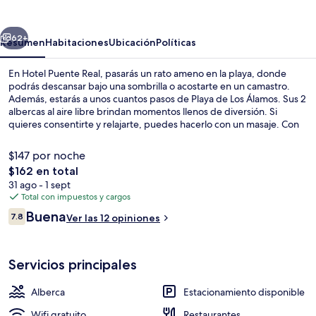
Real
erior
Siguiente
62+
Resumen
Habitaciones
Ubicación
Políticas
En Hotel Puente Real, pasarás un rato ameno en la playa, donde
podrás descansar bajo una sombrilla o acostarte en un camastro.
Además, estarás a unos cuantos pasos de Playa de Los Álamos. Sus 2
albercas al aire libre brindan momentos llenos de diversión. Si
quieres consentirte y relajarte, puedes hacerlo con un masaje. Con
vista al mar, Restaurant Buffet sirve cocina internacional y está
abierto para el desayuno, la comida y la cena. Destacan su club
$147 por noche
nocturno, su club infantil gratis y su bar junto a la alberca.
El
$162 en total
precio
31 ago - 1 sept
Se sirven desayunos, comidas y cenas
total
Total con impuestos y cargos
es
Opiniones
Buena
7.8
Ver las 12 opiniones
de
7.8 de 10,
$162
Servicios principales
Alberca
Estacionamiento disponible
Wifi gratuito
Restaurantes