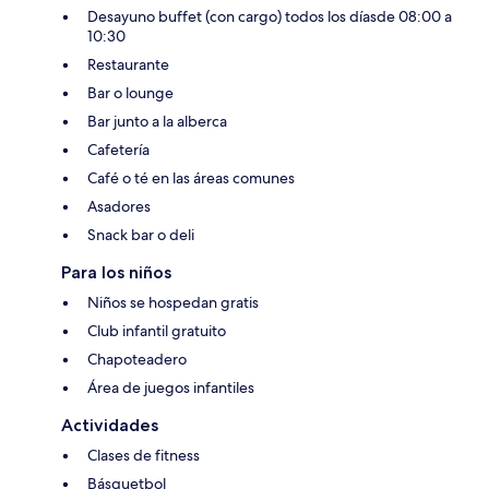
Desayuno buffet (con cargo) todos los díasde 08:00 a
10:30
Restaurante
Bar o lounge
Bar junto a la alberca
Cafetería
Café o té en las áreas comunes
Asadores
Snack bar o deli
Para los niños
Niños se hospedan gratis
Club infantil gratuito
Chapoteadero
Área de juegos infantiles
Actividades
Clases de fitness
Básquetbol