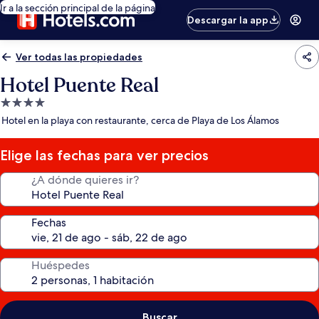
Ir a la sección principal de la página
Descargar la app
Ver todas las propiedades
Hotel Puente Real
Propiedad
de
Hotel en la playa con restaurante, cerca de Playa de Los Álamos
4.0
estrellas
Elige las fechas para ver precios
¿A dónde quieres ir?
Fechas
Huéspedes
Buscar