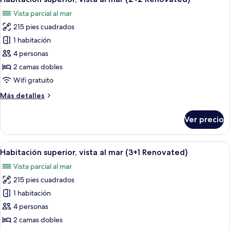
todas
mar
Vista parcial al mar
(2+1
las
Renovated)
215 pies cuadrados
fotos
de
1 habitación
Habitación
4 personas
superior,
2 camas dobles
vista
Wifi gratuito
al
Más
Más detalles
mar
detalles
(2+2
sobre
Ver precio
Renovated)
Habitación
superior,
vista
Abrir
Habitación de hotel con cama, mesita 
2
al
Habitación superior, vista al mar (3+1 Renovated)
todas
mar
Vista parcial al mar
(2+2
las
Renovated)
215 pies cuadrados
fotos
de
1 habitación
Habitación
4 personas
superior,
2 camas dobles
vista