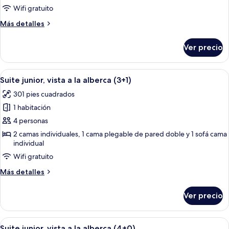
(3+0)
Wifi gratuito
Más
Más detalles
detalles
sobre
Ver precio
Suite
junior
(3+0)
Abrir
Un balcón con vista a la piscina, mobili
13
Suite junior, vista a la alberca (3+1)
todas
301 pies cuadrados
las
1 habitación
fotos
de
4 personas
Suite
2 camas individuales, 1 cama plegable de pared doble y 1 sofá cama
individual
junior,
vista
Wifi gratuito
a
Más
Más detalles
la
detalles
sobre
alberca
Ver precio
Suite
(3+1)
junior,
vista
Abrir
Un balcón con vista a la piscina, mobili
13
a
Suite junior, vista a la alberca (4+0)