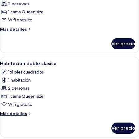
de
2 personas
Habitación
1 cama Queen size
doble
Wifi gratuito
Deluxe
Más
Más detalles
detalles
sobre
Ver precio
Habitación
doble
Deluxe
Abrir
Habitación de hotel con cama, escritor
6
Habitación doble clásica
todas
161 pies cuadrados
las
1 habitación
fotos
de
2 personas
Habitación
1 cama Queen size
doble
Wifi gratuito
clásica
Más
Más detalles
detalles
sobre
Ver precio
Habitación
doble