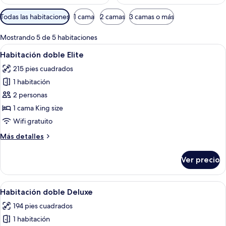
Filtros
Todas las habitaciones
1 cama
2 camas
3 camas o más
disponibles
para
Mostrando 5 de 5 habitaciones
las
Abrir
Un dormitorio con cama, una mesita de
7
Habitación doble Elite
habitaciones
todas
215 pies cuadrados
las
1 habitación
fotos
de
2 personas
Habitación
1 cama King size
doble
Wifi gratuito
Elite
Más
Más detalles
detalles
sobre
Ver precio
Habitación
doble
Elite
Abrir
Sábanas de algodón egipcio, ropa de 
6
Habitación doble Deluxe
todas
194 pies cuadrados
las
1 habitación
fotos