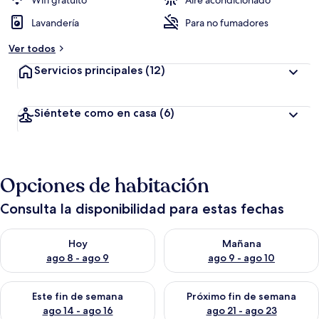
Wifi gratuito
Aire acondicionado
Lavandería
Para no fumadores
Ver todos
Servicios principales
(12)
Siéntete como en casa
(6)
Opciones de habitación
Consulta la disponibilidad para estas fechas
Consulta la disponibilidad para hoy ago 8 - ago 9
Consulta la disponibilidad pa
Hoy
Mañana
ago 8 - ago 9
ago 9 - ago 10
Consulta la disponibilidad para este fin de semana ago 14 - ag
Consulta la disponibilidad pa
Este fin de semana
Próximo fin de semana
ago 14 - ago 16
ago 21 - ago 23