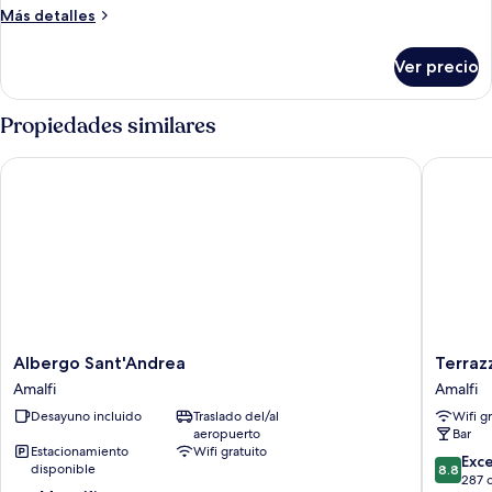
Elite
Más
Más detalles
detalles
sobre
Ver precio
Habitación
triple
Elite
Propiedades similares
Albergo Sant'Andrea
Terrazz
Albergo
Terrazza
Albergo Sant'Andrea
Terra
Sant'Andrea
Duomo
Amalfi
Amalfi
Amalfi
Amalfi
Desayuno incluido
Traslado del/al
Wifi g
aeropuerto
Bar
Estacionamiento
Wifi gratuito
8.8
Exc
disponible
8.8
de
287 