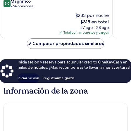
9.0
Magnífico
10,
9.0
de
264 opiniones
Excelent
10,
287
$283 por noche
Magnífico,
opinion
El
$318 en total
264
precio
opiniones
27 ago - 28 ago
actual
Total con impuestos y cargos
es
de
Comparar propiedades similares
$318
Inicia sesión y reserva para acumular crédito OneKeyCash en
miles de hoteles. ¡Más recompensas te llevan a más aventuras!
Iniciar sesión
Registrarme gratis
Información de la zona