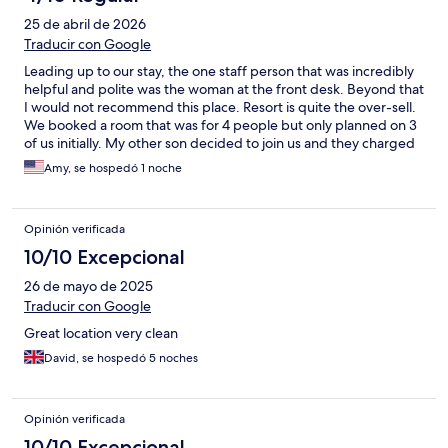
había insectos por todo el baño, NO SE QUEDEN AHII, ahora
25 de abril de 2026
entiendo por que estaba en la policía la rata
Traducir con Google
Leading up to our stay, the one staff person that was incredibly
helpful and polite was the woman at the front desk. Beyond that
I would not recommend this place. Resort is quite the over-sell.
We booked a room that was for 4 people but only planned on 3
of us initially. My other son decided to join us and they charged
us another 50% of the room cost! And, for that they gave an
Amy, se hospedó 1 noche
extra pool towel to use. Then after the staff left, we realized he
didn’t even have sheets for the pull out bed - ridiculous. Finally
the breakfast is all packaged baked goods, there was fresh fruit
Opinión verificada
available.
10/10 Excepcional
26 de mayo de 2025
Traducir con Google
Great location very clean
David, se hospedó 5 noches
Opinión verificada
10/10 Excepcional