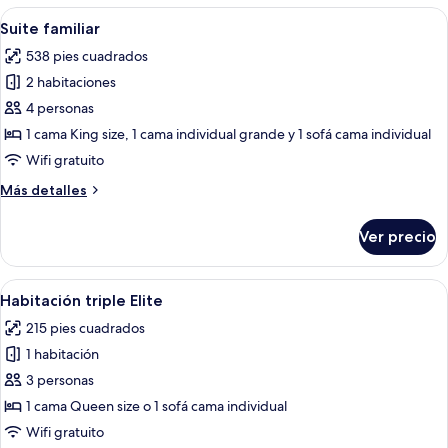
clásica
Abrir
Sábanas de algodón egipcio, ropa de 
10
Suite familiar
todas
538 pies cuadrados
las
2 habitaciones
fotos
de
4 personas
Suite
1 cama King size, 1 cama individual grande y 1 sofá cama individual
familiar
Wifi gratuito
Más
Más detalles
detalles
sobre
Ver precio
Suite
familiar
Abrir
Un dormitorio con una cama, un escritor
10
Habitación triple Elite
todas
215 pies cuadrados
las
1 habitación
fotos
de
3 personas
Habitación
1 cama Queen size o 1 sofá cama individual
triple
Wifi gratuito