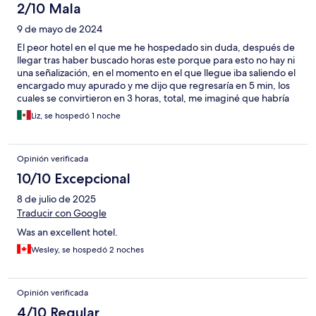
2/10 Mala
9 de mayo de 2024
El peor hotel en el que me he hospedado sin duda, después de
llegar tras haber buscado horas este porque para esto no hay ni
una señalización, en el momento en el que llegue iba saliendo el
encargado muy apurado y me dijo que regresaría en 5 min, los
cuales se convirtieron en 3 horas, total, me imaginé que habría
más personal para recibirme LO CUAL FUE FALSO, nadie me
Liz, se hospedó 1 noche
recibió, solo estaba la persona de limpieza y ella me ayudó a
comunicarme con el encargado y me dijo que estaba en la
policía que lo esperara 30 minutos y llegaría, lo cual no pasó, yo
Opinión verificada
creo que me vieron ya desesperada que mandaron a una mujer
grosera y ruda a que me ayudara con el check in, medio me
10/10 Excepcional
explicó cómo funcionaba y de inmediato me exigió una tarjeta
8 de julio de 2025
de crédito o débito para cobrarme 59 euros que
supuestamente era un impuesto de turistas y al ver mi reacción
Traducir con Google
me insistió que ese dinero no se lo quedaba el hotel, le dije que
Was an excellent hotel.
cuando llegara el encargado, la señora esta me dió la llave de la
habitación, abrimos y era un muladar, ni siquiera estaba limpia,
Wesley, se hospedó 2 noches
otra hora a esperar a poder entrar a la habitación que pagué,
después de que logré instalarme, bajé y el encargado, ya que
llegó, me dijo “va a pagar los 59 euros?”, luego luego a robar, los
Opinión verificada
59 euros lamentablemente se los di y no me dió ningún recibo el
4/10 Regular
ladrón, no había cobijas en la habitación y el frió era tremendo,