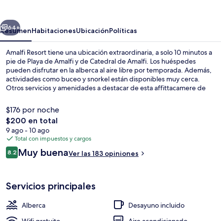
erior
Siguiente
64+
Resumen
Habitaciones
Ubicación
Políticas
Amalfi Resort tiene una ubicación extraordinaria, a solo 10 minutos a
pie de Playa de Amalfi y de Catedral de Amalfi. Los huéspedes
pueden disfrutar en la alberca al aire libre por temporada. Además,
actividades como buceo y snorkel están disponibles muy cerca.
Otros servicios y amenidades a destacar de esta affittacamere de
lujo son su snack bar o deli, su terraza y su jardín.
$176 por noche
El
$200 en total
precio
9 ago - 10 ago
Alberca al aire libre por temporada y 
total
Total con impuestos y cargos
es
Opiniones
Muy buena
8.2
Ver las 183 opiniones
de
8.2 de 10,
$200
Servicios principales
Alberca
Desayuno incluido