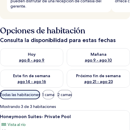
pueden disfrutar de una recepción de cortesía del
ofrece c
gerente.
Opciones de habitación
Consulta la disponibilidad para estas fechas
Consulta la disponibilidad para hoy ago 8 - ago 9
Consulta la disponibilidad pa
Hoy
Mañana
ago 8 - ago 9
ago 9 - ago 10
Consulta la disponibilidad para este fin de semana ago 14 - ag
Consulta la disponibilidad pa
Este fin de semana
Próximo fin de semana
ago 14 - ago 16
ago 21 - ago 23
Filtros
Todas las habitaciones
1 cama
2 camas
disponibles
para
Mostrando 3 de 3 habitaciones
las
Abrir
Un dormitorio con una cama grande, dos
5
Honeymoon Suites- Private Pool
habitaciones
todas
Vista al río
las