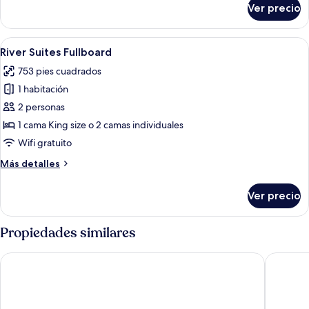
Ver precio
Isigodio
Private
House
Abrir
Una cama con dosel, un banco rojo, un
1
River Suites Fullboard
todas
753 pies cuadrados
las
1 habitación
fotos
de
2 personas
River
1 cama King size o 2 camas individuales
Suites
Wifi gratuito
Fullboard
Más
Más detalles
detalles
sobre
Ver precio
River
Suites
Fullboard
Propiedades similares
Ghost Mountain Inn
Ezulwin