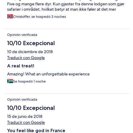
Five og mange flere dyr. Kun gjester fra denne lodgen som gjør
safarier i området, hvilket betyr at man ikke føler at det mer
turister enn dyr...Eneste negative er at det er 4-5 timers kjøring
Christoffer, se hospedó 3 noches
fra Durban.
Opinión verificada
10/10 Excepcional
10 de diciembre de 2018
Traducir con Google
A real treat!
Amazing! What an unforgettable experience
Se hospedó 1 noche
Opinión verificada
10/10 Excepcional
15 de junio de 2018
Traducir con Google
You feel like god in France