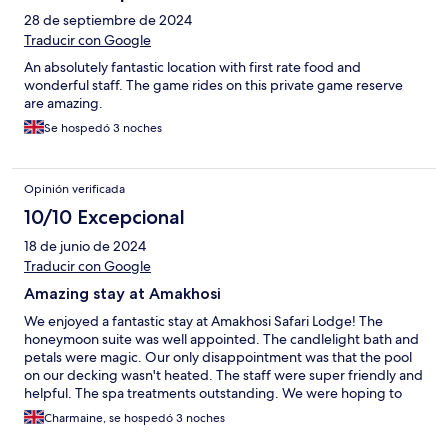
28 de septiembre de 2024
Traducir con Google
An absolutely fantastic location with first rate food and
wonderful staff. The game rides on this private game reserve
are amazing.
Se hospedó 3 noches
Opinión verificada
10/10 Excepcional
18 de junio de 2024
Traducir con Google
Amazing stay at Amakhosi
We enjoyed a fantastic stay at Amakhosi Safari Lodge! The
honeymoon suite was well appointed. The candlelight bath and
petals were magic. Our only disappointment was that the pool
on our decking wasn't heated. The staff were super friendly and
helpful. The spa treatments outstanding. We were hoping to
see Cheetahs and our excellent, very knowledgeable and
Charmaine, se hospedó 3 noches
humorous guide did not disappoint us! We saw the family of
cheetahs twice as well as lots of other animals and they were