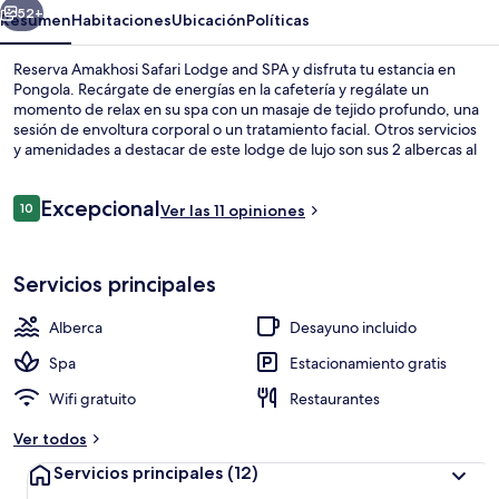
SPA
52+
Resumen
Habitaciones
Ubicación
Políticas
Reserva Amakhosi Safari Lodge and SPA y disfruta tu estancia en
Pongola. Recárgate de energías en la cafetería y regálate un
momento de relax en su spa con un masaje de tejido profundo, una
sesión de envoltura corporal o un tratamiento facial. Otros servicios
y amenidades a destacar de este lodge de lujo son sus 2 albercas al
aire libre, su bar o lounge y su sala de fitness.
Opiniones
Excepcional
10
Ver las 11 opiniones
10 de 10,
Terraza o patio
Servicios principales
Alberca
Desayuno incluido
Spa
Estacionamiento gratis
Wifi gratuito
Restaurantes
Ver todos
Servicios principales
(12)