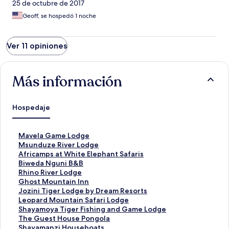
25 de octubre de 2017
Geoff, se hospedó 1 noche
Ver 11 opiniones
Más información
Hospedaje
E
Mavela Game Lodge
n
E
Msunduze River Lodge
l
n
E
Africamps at White Elephant Safaris
a
l
n
E
Biweda Nguni B&B
c
a
l
n
E
Rhino River Lodge
e
c
a
l
n
E
Ghost Mountain Inn
p
e
c
a
l
n
E
Jozini Tiger Lodge by Dream Resorts
a
p
e
c
a
l
n
E
Leopard Mountain Safari Lodge
r
a
p
e
c
a
l
n
E
Shayamoya Tiger Fishing and Game Lodge
a
r
a
p
e
c
a
l
n
E
The Guest House Pongola
a
a
r
a
p
e
c
a
l
n
E
Shayamanzi Houseboats