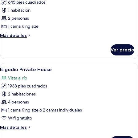
645 pies cuadrados
fotos
de
1 habitación
Honeymoon
2 personas
Suites-
1 cama King size
Private
Más
Más detalles
Pool
detalles
sobre
Ver precio
Honeymoon
Suites-
Private
Abrir
Un dormitorio bien iluminado con una
8
Pool
Isigodio Private House
todas
Vista al río
las
1938 pies cuadrados
fotos
de
2 habitaciones
Isigodio
4 personas
Private
1 cama King size o 2 camas individuales
House
Wifi gratuito
Más
Más detalles
detalles
sobre