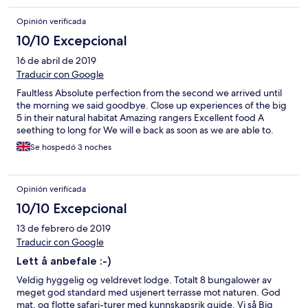
amazing. Well done Kyle. The meals were very tasty, well
Opinión verificada
prepared and presented. Overall, a wonderful stay. Highly
recommended.
10/10 Excepcional
16 de abril de 2019
Traducir con Google
Faultless Absolute perfection from the second we arrived until
the morning we said goodbye. Close up experiences of the big
5 in their natural habitat Amazing rangers Excellent food A
seething to long for We will e back as soon as we are able to.
Se hospedó 3 noches
Opinión verificada
10/10 Excepcional
13 de febrero de 2019
Traducir con Google
Lett å anbefale :-)
Veldig hyggelig og veldrevet lodge. Totalt 8 bungalower av
meget god standard med usjenert terrasse mot naturen. God
mat, og flotte safari-turer med kunnskapsrik guide. Vi så Big