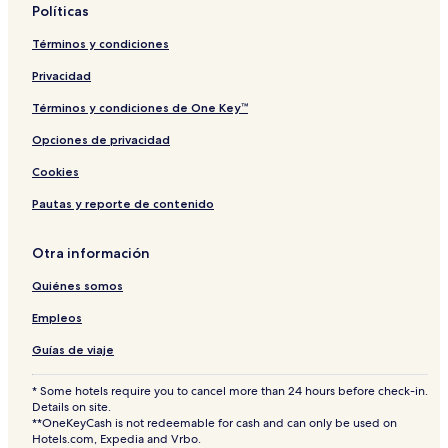
Políticas
L
o
Términos y condiciones
d
g
Privacidad
e
Términos y condiciones de One Key™
Opciones de privacidad
Cookies
Pautas y reporte de contenido
Otra información
Quiénes somos
Empleos
Guías de viaje
* Some hotels require you to cancel more than 24 hours before check-in.
Details on site.
**OneKeyCash is not redeemable for cash and can only be used on
Hotels.com, Expedia and Vrbo.