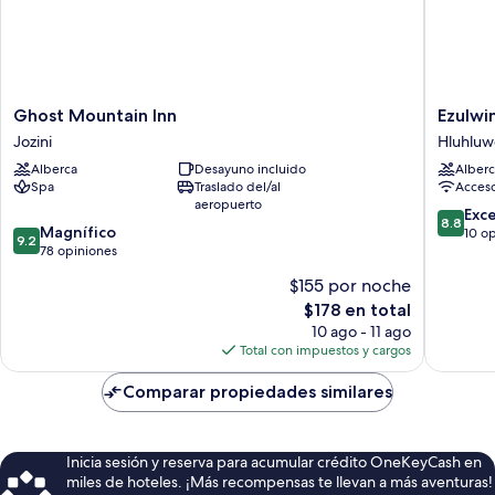
Ghost
Ezulwini
Ghost Mountain Inn
Ezulwi
Mountain
Game
Jozini
Hluhluw
Inn
Lodge
Alberca
Desayuno incluido
Alberc
Jozini
Hluhluw
Spa
Traslado del/al
Acceso
aeropuerto
8.8
Exc
8.8
9.2
Magnífico
de
10 o
9.2
de
78 opiniones
10,
10,
Excelent
$155 por noche
Magnífico,
10
El
$178 en total
78
opinion
precio
opiniones
10 ago - 11 ago
actual
Total con impuestos y cargos
es
de
Comparar propiedades similares
$178
Inicia sesión y reserva para acumular crédito OneKeyCash en
miles de hoteles. ¡Más recompensas te llevan a más aventuras!