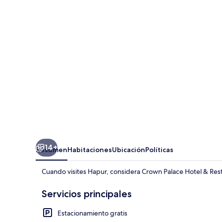
Hotel
&
Restaurant
14+
Resumen
Habitaciones
Ubicación
Políticas
Cuando visites Hapur, considera Crown Palace Hotel & Res
Servicios principales
Estacionamiento gratis