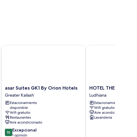
asar Suites GK1 By Orion Hotels
HOTEL THE MIRAGE
asar
HOTEL
asar Suites GK1 By Orion Hotels
HOTEL THE MIRAGE
Suites
THE
Greater Kailash
Ludhiana
GK1
MIRAGE
Estacionamiento
Estacionamiento gratis
By
Ludhiana
disponible
Wifi gratuito
Orion
Wifi gratuito
Aire acondicionado
Hotels
Restaurantes
Lavandería
Greater
Aire acondicionado
Kailash
10.0
Excepcional
10
de
1 opinión