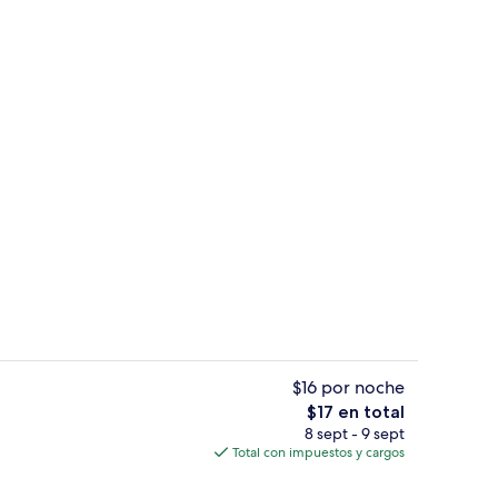
Interior
$16 por noche
El
$17 en total
precio
8 sept - 9 sept
s
Detalle exterior
total
Total con impuestos y cargos
es
de