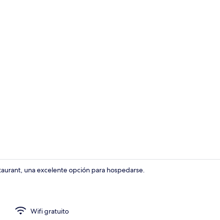
Habitación
taurant, una excelente opción para hospedarse.
Restaurante
Wifi gratuito