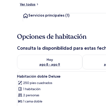
Ver todos
Interior
Servicios principales
(1)
Opciones de habitación
Consulta la disponibilidad para estas fec
Consulta la disponibilidad para hoy ago 8 - ago 9
Consulta la d
Hoy
ago 8 - ago 9
a
Abrir
Un dormitorio con cama, cabec
1
Habitación doble Deluxe
todas
250 pies cuadrados
las
1 habitación
fotos
de
2 personas
Habitación
1 cama doble