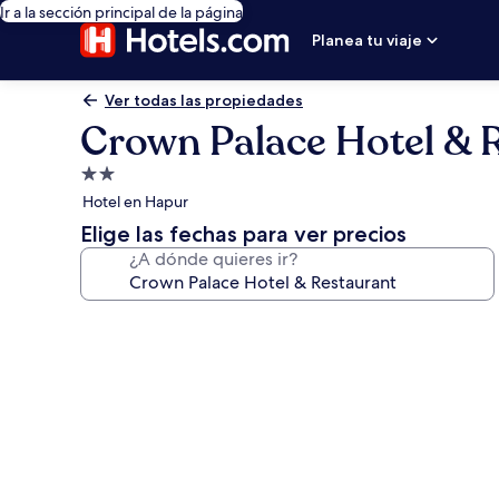
Ir a la sección principal de la página
Planea tu viaje
Ver todas las propiedades
Crown Palace Hotel & 
Propiedad
de
Hotel en Hapur
2.0
Elige las fechas para ver precios
estrellas
¿A dónde quieres ir?
Galería
de
fotos
de
Crown
Palace