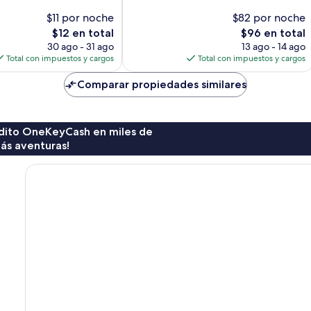
$11 por noche
$82 por noche
El
El
$12 en total
$96 en total
precio
precio
30 ago - 31 ago
13 ago - 14 ago
actual
actual
Total con impuestos y cargos
Total con impuestos y cargos
es
es
de
de
Comparar propiedades similares
$12
$96
rédito OneKeyCash en miles de
ás aventuras!