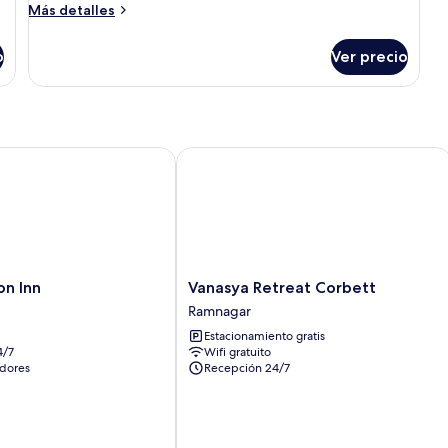
doble
Más
Más detalles
superior
detalles
sobre
o
Ver precio
Habitación
doble
superior
rgaon
 Inn
Vanasya Retreat Corbett
Vanasya
on Inn
Vanasya Retreat Corbett
Retreat
Ramnagar
Corbett
Estacionamiento gratis
Ramnagar
4/7
Wifi gratuito
dores
Recepción 24/7