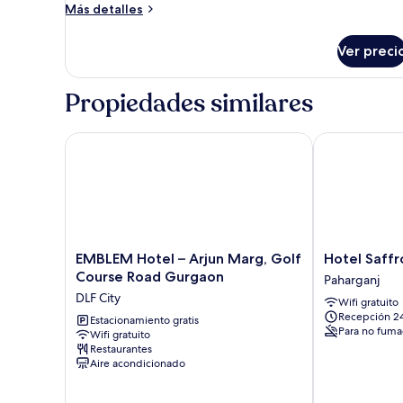
doble
Más
Más detalles
Deluxe
detalles
sobre
Ver preci
Habitación
doble
Deluxe
Propiedades similares
EMBLEM Hotel – Arjun Marg, Golf Course Road Gu
Hotel Saffron
EMBLEM
Hotel
EMBLEM Hotel – Arjun Marg, Golf
Hotel Saffr
Hotel
Saffron
Course Road Gurgaon
Paharganj
–
Inn
DLF City
Wifi gratuito
Arjun
Paharganj
Recepción 2
Marg,
Estacionamiento gratis
Para no fuma
Wifi gratuito
Golf
Restaurantes
Course
Aire acondicionado
Road
Gurgaon
DLF