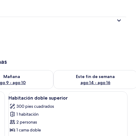
has
isponibilidad para mañana ago 9 - ago 10
Consulta la disponibilidad para este 
Mañana
Este fin de semana
go 9 - ago 10
ago 14 - ago 16
era, ventana y lámpara de techo.
Abrir
Un dormitorio con cama, televisión m
3
Habitación doble superior
todas
300 pies cuadrados
las
1 habitación
fotos
de
2 personas
Habitación
1 cama doble