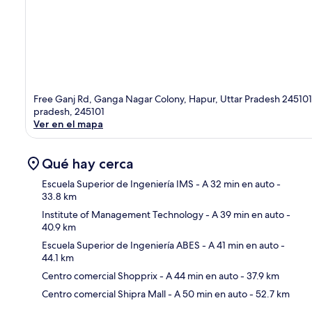
Free Ganj Rd, Ganga Nagar Colony, Hapur, Uttar Pradesh 245101
pradesh, 245101
Ver en el mapa
Qué hay cerca
Escuela Superior de Ingeniería IMS
- A 32 min en auto
-
33.8 km
Sec
Institute of Management Technology
- A 39 min en auto
-
40.9 km
Escuela Superior de Ingeniería ABES
- A 41 min en auto
-
44.1 km
Centro comercial Shopprix
- A 44 min en auto
- 37.9 km
Centro comercial Shipra Mall
- A 50 min en auto
- 52.7 km