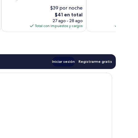
10,
$39 por noche
$
Excepcional,
El
$41 en total
1
precio
opinión
27 ago - 28 ago
actual
Total con impuestos y cargos
Total con 
es
de
$41
Iniciar sesión
Registrarme gratis