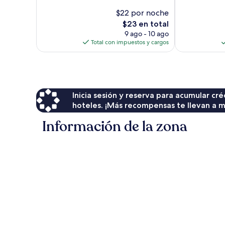
City
$22 por noche
El
$23 en total
precio
9 ago - 10 ago
actual
Total con impuestos y cargos
es
de
$23
Inicia sesión y reserva para acumular c
hoteles. ¡Más recompensas te llevan a m
Información de la zona