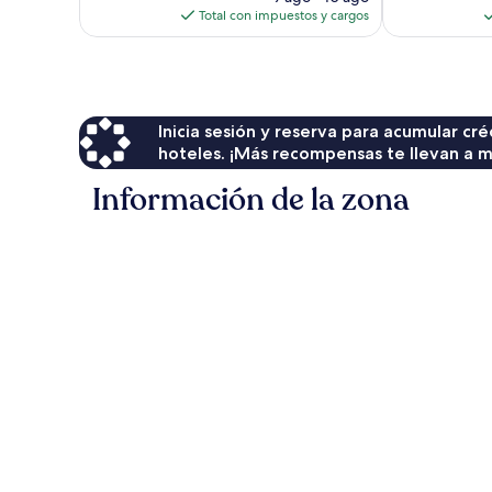
actual
Total con impuestos y cargos
es
de
$148
Inicia sesión y reserva para acumular c
hoteles. ¡Más recompensas te llevan a m
Información de la zona