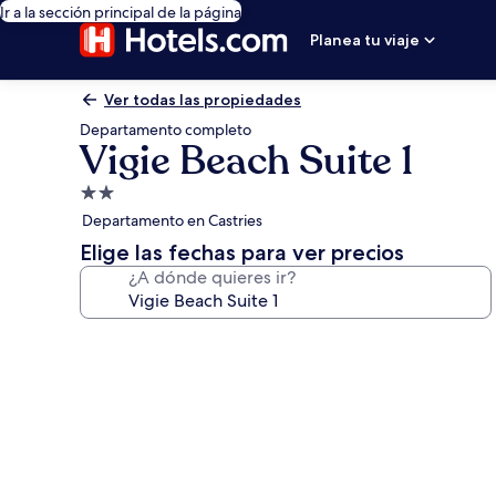
Ir a la sección principal de la página
Planea tu viaje
Ver todas las propiedades
Departamento completo
Vigie Beach Suite 1
Propiedad
de
Departamento en Castries
2.0
Elige las fechas para ver precios
estrellas
¿A dónde quieres ir?
Galería
de
fotos
de
Vigie