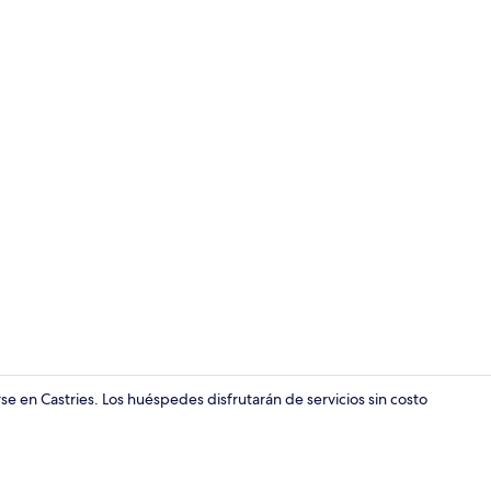
Área de sala 
e en Castries. Los huéspedes disfrutarán de servicios sin costo
Imagen gene