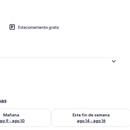
Estacionamiento gratis
has
isponibilidad para mañana ago 9 - ago 10
Consulta la disponibilidad para este 
Mañana
Este fin de semana
go 9 - ago 10
ago 14 - ago 16