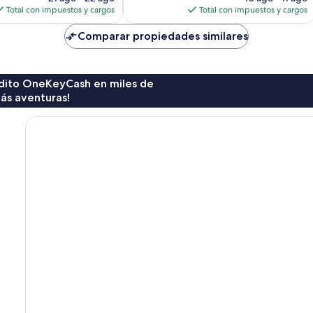
actual
actual
Total con impuestos y cargos
Total con impuestos y cargos
es
es
de
de
Comparar propiedades similares
$82
$195
rédito OneKeyCash en miles de
ás aventuras!