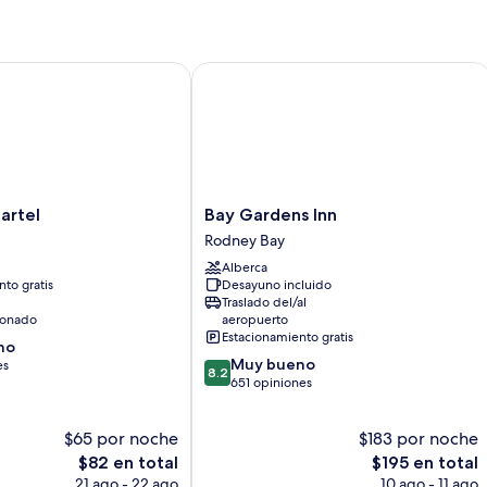
tel
Bay Gardens Inn
Bay
artel
Bay Gardens Inn
Gardens
Rodney Bay
Inn
Alberca
Rodney
to gratis
Desayuno incluido
Bay
Traslado del/al
ionado
aeropuerto
Estacionamiento gratis
no
8.2
Muy bueno
es
8.2
de
651 opiniones
10,
Muy
$65 por noche
$183 por noche
bueno,
El
651
El
$82 en total
$195 en total
precio
opiniones
precio
21 ago - 22 ago
10 ago - 11 ago