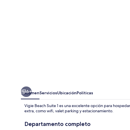
Beach
Suite
1
6+
Resumen
Servicios
Ubicación
Políticas
Vigie Beach Suite 1 es una excelente opción para hospedars
extra, como wifi, valet parking y estacionamiento.
Departamento completo