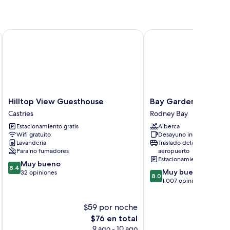
Hilltop View Guesthouse
Bay Gardens Hotel
Hilltop
Bay
Hilltop View Guesthouse
Bay Gardens Hotel
View
Gardens
Castries
Rodney Bay
Guesthouse
Hotel
Estacionamiento gratis
Alberca
Castries
Rodney
Wifi gratuito
Desayuno incluido
Bay
Lavandería
Traslado del/al
Para no fumadores
aeropuerto
Estacionamiento gratis
8.4
Muy bueno
8.4
8.0
Muy bueno
de
32 opiniones
8.0
de
1,007 opiniones
10,
10,
Muy
Muy
bueno,
$59 por noche
$
bueno,
32
El
1,007
$76 en total
opiniones
precio
opiniones
9 ago - 10 ago