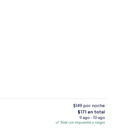
de estar
Sala de fitness
$149 por noche
El
$171 en total
precio
9 ago - 10 ago
ral
Playa
total
Total con impuestos y cargos
es