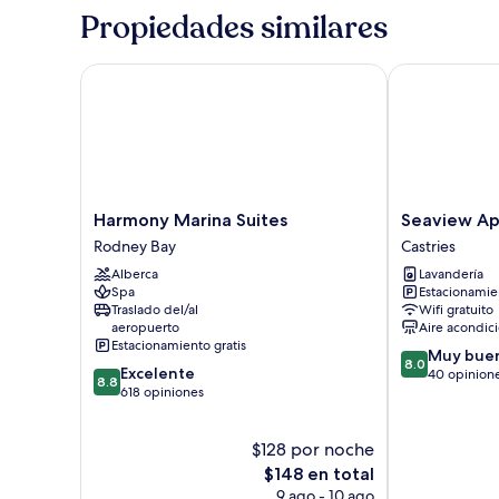
Propiedades similares
Harmony Marina Suites
Seaview Apar
Harmony
Seaview
Harmony Marina Suites
Seaview Ap
Marina
Apartel
Rodney Bay
Castries
Suites
Castries
Alberca
Lavandería
Rodney
Spa
Estacionamien
Bay
Traslado del/al
Wifi gratuito
aeropuerto
Aire acondic
Estacionamiento gratis
8.0
Muy bue
8.0
8.8
Excelente
de
40 opinion
8.8
de
618 opiniones
10,
10,
Muy
Excelente,
bueno,
$128 por noche
618
40
opiniones
El
$148 en total
opiniones
precio
9 ago - 10 ago