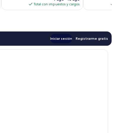
actual
Total con impuestos y cargos
Total con 
es
de
$76
Iniciar sesión
Registrarme gratis