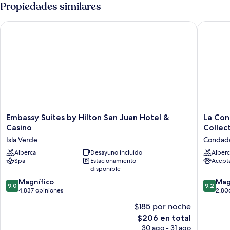
lujo,
Propiedades similares
al
3
océano
habitaciones,
Embassy Suites by Hilton San Juan Hotel & Casino
La Conch
vista
al
océano,
frente
al
océano
Embassy
La
Embassy Suites by Hilton San Juan Hotel &
La Con
Suites
Concha
Casino
Collec
by
Resort,
Isla Verde
Condad
Hilton
Puerto
San
Alberca
Desayuno incluido
Rico,
Alberc
Spa
Estacionamiento
Acept
Juan
Autogra
disponible
Hotel
Collecti
&
Condad
9.0
9.2
Magnífico
Mag
9.0
9.2
Casino
de
de
4,837 opiniones
2,80
Isla
10,
10,
$185 por noche
Verde
Magnífico,
Magnífi
El
$206 en total
4,837
2,806
precio
opiniones
opinion
30 ago - 31 ago