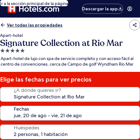
Ir a la sección principal de la página
Descargar la app
Ver todas las propiedades
Apart-hotel
Signature Collection at Rio Mar
Propiedad
de
Apart-hotel de lujo con spa de servicio completo y con acceso fácil al
5.0
centro de convenciones, cerca de Campo de golf Wyndham Río Mar
estrellas
Elige las fechas para ver precios
¿A dónde quieres ir?
Fechas
Huéspedes