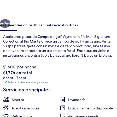
Collection
at
Rio
erior
Siguiente
Mar
76+
Resumen
Servicios
Ubicación
Precios
Políticas
A solo unos pasos de Campo de golf Wyndham Río Mar, Signature
Collection at Rio Mar te ofrece un campo de golf y un casino. Visita
su spa para relajarte con un masaje de tejido profundo, una sesión
de envoltura corporal o un tratamiento facial. Entre sus servicios e
instalaciones encontrarás 5 albercas al aire libre, 3 bares en la playa,
y amenidades como refrigerador y microondas en sus habitaciones.
$1,600 por noche
El
$1,776 en total
precio
6 sept - 7 sept
Vista a la playa o el mar
total
Total con impuestos y cargos
es
Servicios principales
de
$1,776
Alberca
Lavandería
Acepta mascotas
Estacionamiento disponible
Wifi gratuito
Aire acondicionado