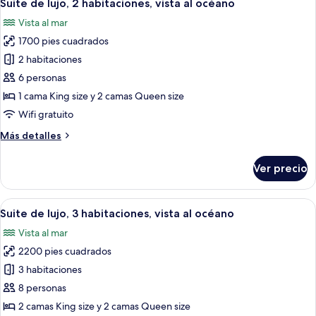
18
Suite de lujo, 2 habitaciones, vista al océano
todas
Vista al mar
las
1700 pies cuadrados
fotos
de
2 habitaciones
Suite
6 personas
de
1 cama King size y 2 camas Queen size
lujo,
Wifi gratuito
2
Más
Más detalles
habitaciones,
detalles
vista
sobre
Ver precio
al
Suite
de
océano
lujo,
Abrir
Una habitación de hotel moderna con 
18
2
Suite de lujo, 3 habitaciones, vista al océano
todas
habitaciones,
Vista al mar
vista
las
al
2200 pies cuadrados
fotos
océano
de
3 habitaciones
Suite
8 personas
de
2 camas King size y 2 camas Queen size