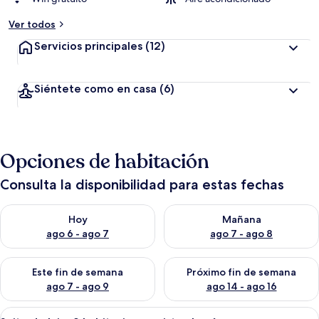
Ver todos
Servicios principales
(12)
Siéntete como en casa
(6)
Opciones de habitación
Consulta la disponibilidad para estas fechas
Consulta la disponibilidad para hoy ago 6 - ago 7
Consulta la disponibilidad pa
Hoy
Mañana
ago 6 - ago 7
ago 7 - ago 8
Consulta la disponibilidad para este fin de semana ago 7 - ag
Consulta la disponibilidad par
Este fin de semana
Próximo fin de semana
ago 7 - ago 9
ago 14 - ago 16
Abrir
Un moderno salón con un televisor de 