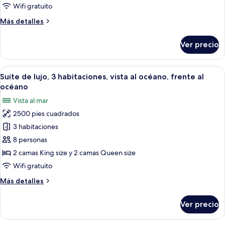
lujo,
Wifi gratuito
3
Más
Más detalles
habitaciones,
detalles
vista
sobre
Ver precio
al
Suite
de
océano
lujo,
Abrir
Área de sala de estar
16
3
Suite de lujo, 3 habitaciones, vista al océano, frente al
todas
habitaciones,
océano
vista
las
Vista al mar
al
fotos
océano
2500 pies cuadrados
de
3 habitaciones
Suite
de
8 personas
lujo,
2 camas King size y 2 camas Queen size
3
Wifi gratuito
habitaciones,
Más
Más detalles
vista
detalles
al
sobre
Ver precio
Suite
océano,
de
frente