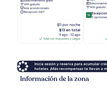
Near
Estacionamiento gratis
Estacionamien
Wifi gratuito
Stasiun
Wifi gratuito
Aire acondicionado
Kota
Recepción 24/7
10.0
Excepcio
Madiun
10
de
2 opiniones
Madiun
10,
$11 por noche
Excepcional,
El
$13 en total
2
precio
opiniones
9 ago - 10 ago
actual
Total con impuestos y cargos
es
de
$13
Inicia sesión y reserva para acumular c
hoteles. ¡Más recompensas te llevan a m
Información de la zona