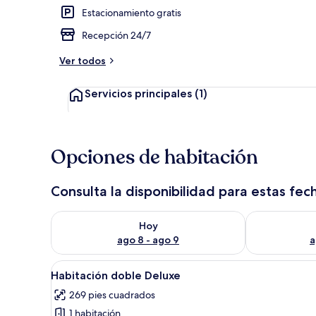
Estacionamiento gratis
Recepción 24/7
Detalle exter
Ver todos
Servicios principales
(1)
Opciones de habitación
Consulta la disponibilidad para estas fec
Consulta la disponibilidad para hoy ago 8 - ago 9
Consulta la d
Hoy
ago 8 - ago 9
a
Abrir
Una habitación con una cama, u
8
Habitación doble Deluxe
todas
269 pies cuadrados
las
1 habitación