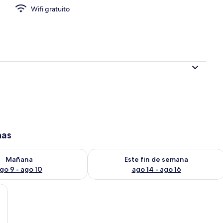
Wifi gratuito
ior
has
isponibilidad para mañana ago 9 - ago 10
Consulta la disponibilidad para este 
Mañana
Este fin de semana
go 9 - ago 10
ago 14 - ago 16
n televisor instalado en la pared, un ventanal con cortinas y una pared ver