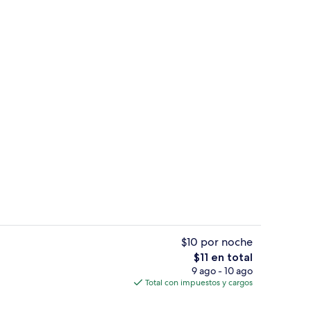
Interior
$10 por noche
El
$11 en total
precio
9 ago - 10 ago
tio
Wifi gratis
total
Total con impuestos y cargos
es
de