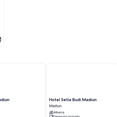
o
iun
Hotel Setia Budi Madiun
Hotel
adiun
Hotel Setia Budi Madiun
Setia
Madiun
Budi
Alberca
Madiun
Desayuno incluido