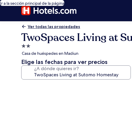
Ir a la sección principal de la página
Ver todas las propiedades
TwoSpaces Living at 
Propiedad
de
Casa de huéspedes en Madiun
2.0
Elige las fechas para ver precios
estrellas
¿A dónde quieres ir?
Galería
de
fotos
de
TwoSpaces
Living