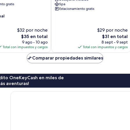
Madiun
to gratis
Spa
Estacionamiento gratis
nal
$32 por noche
$29 por noche
El
El
$35 en total
$31 en total
precio
precio
9 ago - 10 ago
8 sept - 9 sept
actual
actual
Total con impuestos y cargos
Total con impuestos y cargos
es
es
de
de
Comparar propiedades similares
$35
$31
rédito OneKeyCash en miles de
ás aventuras!