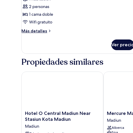
fotos
de
2 personas
Habitación
1 cama doble
doble
Wifi gratuito
Deluxe
Más
Más detalles
detalles
sobre
Ver preci
Habitación
doble
Deluxe
Propiedades similares
Hotel O Central Madiun Near Stasiun Kota Madiun
Mercure Mad
Hotel
Mercure
Hotel O Central Madiun Near
Mercure M
O
Madiun
Stasiun Kota Madiun
Madiun
Central
Madiun
Madiun
Alberca
Madiun
Spa