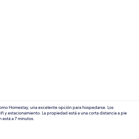
Interior
tomo Homestay, una excelente opción para hospedarse. Los
fi y estacionamiento. La propiedad está a una corta distancia a pie
 está a 7 minutos.
Terraza o pa