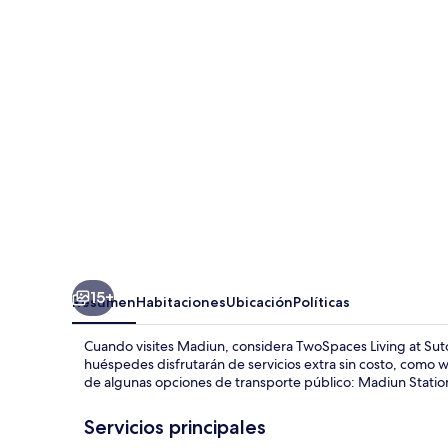
at
Sutomo
Homestay
15+
Resumen
Habitaciones
Ubicación
Políticas
Cuando visites Madiun, considera TwoSpaces Living at Su
huéspedes disfrutarán de servicios extra sin costo, como wi
de algunas opciones de transporte público: Madiun Station
Servicios principales