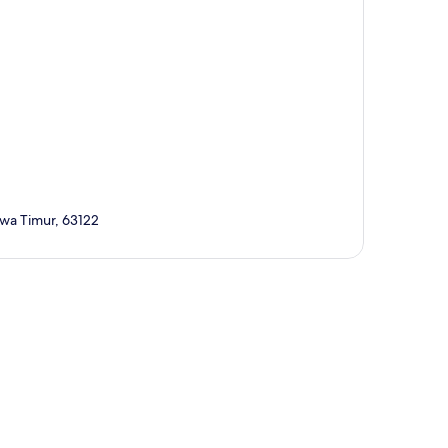
awa Timur, 63122
ción del mapa