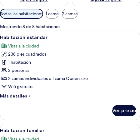
Filtros
Todas las habitaciones
1 cama
2 camas
disponibles
para
Mostrando 8 de 8 habitaciones
las
Abrir
Una habitación de hotel moderna con u
18
Habitación estándar
habitaciones
todas
Vista a la ciudad
las
238 pies cuadrados
fotos
de
1 habitación
Habitación
2 personas
estándar
2 camas individuales o 1 cama Queen size
Wifi gratuito
Más
Más detalles
detalles
sobre
Ver precio
Habitación
estándar
Abrir
Caja de seguridad en la habitación y e
14
Habitación familiar
todas
Vista a la ciudad