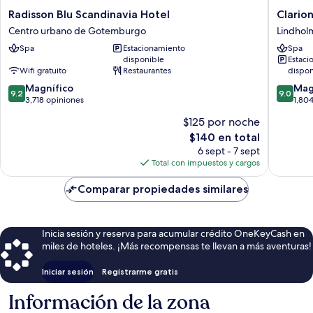
Radisson
Clarion
Radisson Blu Scandinavia Hotel
Clario
Blu
Hotel
Centro urbano de Gotemburgo
Lindhol
Scandinavia
Karlator
Spa
Estacionamiento
Spa
Hotel
Lindhol
disponible
Estaci
Centro
Wifi gratuito
Restaurantes
dispon
urbano
9.2
9.0
de
Magnífico
Mag
9.2
9.0
de
de
Gotemburgo
3,718 opiniones
1,80
10,
10,
$125 por noche
Magnífico,
Magnífi
El
$140 en total
3,718
1,804
precio
opiniones
opinion
6 sept - 7 sept
actual
Total con impuestos y cargos
es
de
Comparar propiedades similares
$140
Inicia sesión y reserva para acumular crédito OneKeyCash en
miles de hoteles. ¡Más recompensas te llevan a más aventuras!
Iniciar sesión
Registrarme gratis
Información de la zona