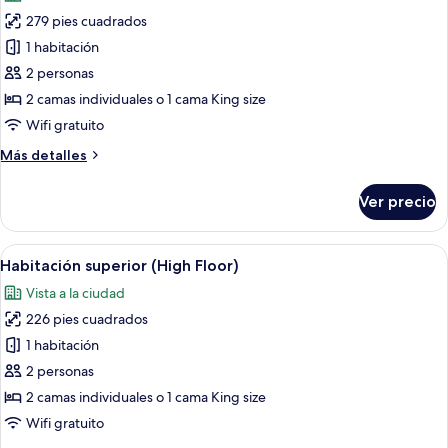
las
279 pies cuadrados
fotos
de
1 habitación
Habitación
2 personas
superior
2 camas individuales o 1 cama King size
Wifi gratuito
Más
Más detalles
detalles
sobre
Ver precio
Habitación
superior
Abrir
Caja de seguridad en la habitación y e
13
Habitación superior (High Floor)
todas
Vista a la ciudad
las
226 pies cuadrados
fotos
de
1 habitación
Habitación
2 personas
superior
2 camas individuales o 1 cama King size
(High
Wifi gratuito
Floor)