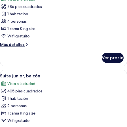
las
386 pies cuadrados
fotos
de
1 habitación
Habitación
4 personas
familiar
1 cama King size
Wifi gratuito
Más
Más detalles
detalles
sobre
Ver precio
Habitación
familiar
Abrir
Terraza en la azotea con sillas de mimb
10
Suite junior, balcón
todas
Vista a la ciudad
las
405 pies cuadrados
fotos
de
1 habitación
Suite
2 personas
junior,
1 cama King size
balcón
Wifi gratuito