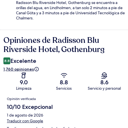
Radisson Blu Riverside Hotel, Gothenburg se encuentra a
orillas del agua, en Lindholmen, a tan solo 2 minutos a pie de
Canal Göta y a 3 minutos a pie de Universidad Tecnológica de
Chalmers.
Opiniones de Radisson Blu
Opiniones
Riverside Hotel, Gothenburg
Excelente
8.8
1,760 opiniones
9.0
8.8
8.6
Limpieza
Servicios
Servicio y personal
Opiniones
Opinión verificada
10/10 Excepcional
1 de agosto de 2026
Traducir con Google