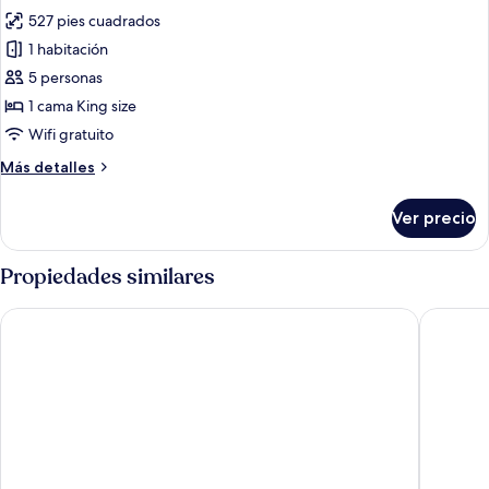
las
527 pies cuadrados
fotos
de
1 habitación
Suite,
5 personas
1
1 cama King size
habitación,
Wifi gratuito
vista
Más
Más detalles
al
detalles
río
sobre
Ver precio
Suite,
1
habitación,
Propiedades similares
vista
al
Radisson Blu Scandinavia Hotel
Clarion 
río