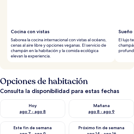
Cocina con vistas
Sueño
Saborea la cocina internacional con vistas al océano,
El lujo 
cenas al aire libre y opciones veganas. El servicio de
champán.
champán en la habitación y la comida ecológica
profundo
elevan la experiencia.
Opciones de habitación
Consulta la disponibilidad para estas fechas
Consulta la disponibilidad para hoy ago 7 - ago 8
Consulta la disponibilidad pa
Hoy
Mañana
ago 7 - ago 8
ago 8 - ago 9
Consulta la disponibilidad para este fin de semana ago 7 - ag
Consulta la disponibilidad par
Este fin de semana
Próximo fin de semana
ago 7 - ago 9
ago 14 - ago 16