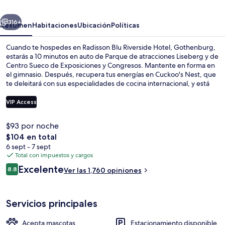
Hotel,
erior
Siguiente
Gothenburg
316+
Resumen
Habitaciones
Ubicación
Políticas
Cuando te hospedes en Radisson Blu Riverside Hotel, Gothenburg,
estarás a 10 minutos en auto de Parque de atracciones Liseberg y de
Centro Sueco de Exposiciones y Congresos. Mantente en forma en
el gimnasio. Después, recupera tus energías en Cuckoo's Nest, que
te deleitará con sus especialidades de cocina internacional, y está
disponible para desayunos, comidas y cenas. Este hotel de lujo
destaca por su bar o lounge, su sauna y su snack bar o deli. A otros
VIP Access
visitantes les encanta el personal amable.
$93 por noche
Alberca al aire libre
El
$104 en total
precio
6 sept - 7 sept
total
Total con impuestos y cargos
es
Opiniones
Excelente
8.8
Ver las 1,760 opiniones
de
8.8 de 10,
$104
Servicios principales
Acepta mascotas
Estacionamiento disponible