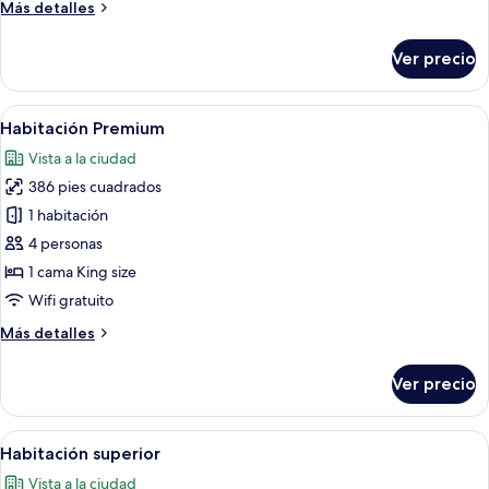
Más
Más detalles
detalles
sobre
Ver precio
Suite
junior,
balcón
Abrir
Caja de seguridad en la habitación y e
12
Habitación Premium
todas
Vista a la ciudad
las
386 pies cuadrados
fotos
de
1 habitación
Habitación
4 personas
Premium
1 cama King size
Wifi gratuito
Más
Más detalles
detalles
sobre
Ver precio
Habitación
Premium
Abrir
Caja de seguridad en la habitación y e
8
Habitación superior
todas
Vista a la ciudad