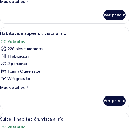
Más
Más detalles
detalles
sobre
Ver precio
Habitación
superior
(High
Abrir
Habitación de hotel moderna con una c
13
Floor)
Habitación superior, vista al río
todas
Vista al río
las
226 pies cuadrados
fotos
de
1 habitación
Habitación
2 personas
superior,
1 cama Queen size
vista
Wifi gratuito
al
Más
Más detalles
río
detalles
sobre
Ver precio
Habitación
superior,
vista
Abrir
Una habitación de hotel moderna con u
9
al
Suite, 1 habitación, vista al río
todas
río
Vista al río