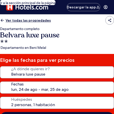
Ir a la sección principal de la página
Descargar la app
Ver todas las propiedades
Departamento completo
Belvara luxe pause
Propiedad
de
Departamento en Beni Melal
2.0
estrellas
Elige las fechas para ver precios
¿A dónde quieres ir?
Fechas
Huéspedes