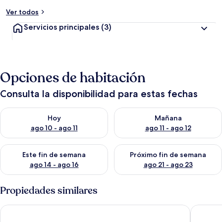
Ver todos
Servicios principales
(3)
Opciones de habitación
Consulta la disponibilidad para estas fechas
Consulta la disponibilidad para hoy ago 10 - ago 11
Consulta la disponibilidad par
Hoy
Mañana
ago 10 - ago 11
ago 11 - ago 12
Consulta la disponibilidad para este fin de semana ago 14 - ag
Consulta la disponibilidad pa
Este fin de semana
Próximo fin de semana
ago 14 - ago 16
ago 21 - ago 23
Propiedades similares
Appart Hotel Golden Sky Home
Hotel La