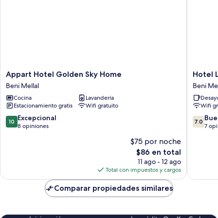
Appart
Hotel
Appart Hotel Golden Sky Home
Hotel 
Hotel
La
Beni Mellal
Beni Mel
Golden
Coline
Cocina
Lavandería
Desayu
Sky
Beni
Estacionamiento gratis
Wifi gratuito
Wifi g
Home
Mellal
Beni
10.0
7.0
Excepcional
Bue
10
7.0
Mellal
de
de
8 opiniones
7 op
10,
10,
$75 por noche
Excepcional,
Bueno,
El
$86 en total
8
7
precio
opiniones
opinion
11 ago - 12 ago
actual
Total con impuestos y cargos
es
de
Comparar propiedades similares
$86