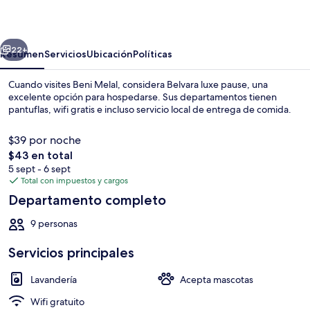
pause
erior
Siguiente
22+
Resumen
Servicios
Ubicación
Políticas
Cuando visites Beni Melal, considera Belvara luxe pause, una
excelente opción para hospedarse. Sus departamentos tienen
pantuflas, wifi gratis e incluso servicio local de entrega de comida.
$39 por noche
El
$43 en total
precio
5 sept - 6 sept
total
Total con impuestos y cargos
es
Departamento completo
Wifi gratis
de
$43
9 personas
Servicios principales
Lavandería
Acepta mascotas
Wifi gratuito