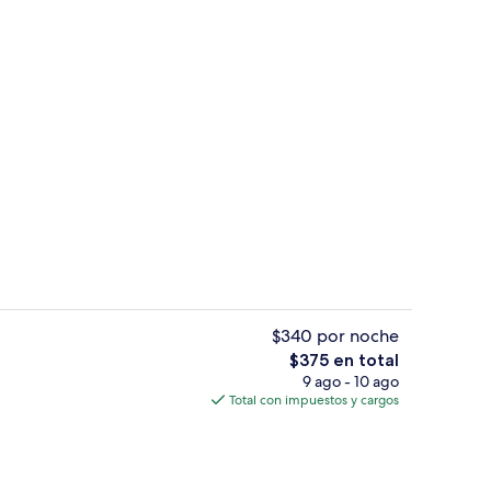
 de alta calidad y minibar
Entrada de la propiedad
$340 por noche
El
$375 en total
precio
9 ago - 10 ago
e baño de diseñador, secadora de cabello, batas, pantuflas
Tina de hidromasaje privada
total
Total con impuestos y cargos
es
de
$375