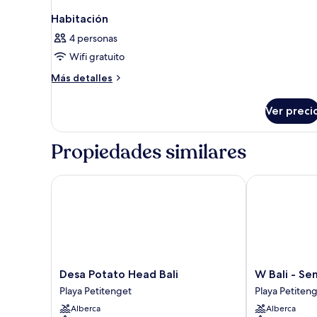
Habitación
4 personas
Wifi gratuito
Más
Más detalles
detalles
sobre
Ver preci
Habitación
Propiedades similares
Desa Potato Head Bali
W Bali - Semi
Desa
W
Desa Potato Head Bali
W Bali - Se
Potato
Bali
Playa Petitenget
Playa Petiten
Head
-
Alberca
Alberca
Bali
Seminyak