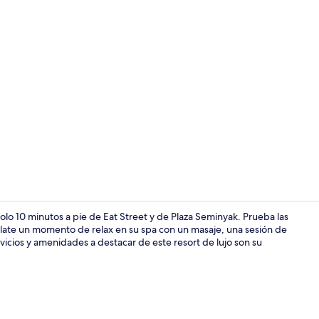
Ropa de cama
olo 10 minutos a pie de Eat Street y de Plaza Seminyak. Prueba las
gálate un momento de relax en su spa con un masaje, una sesión de
vicios y amenidades a destacar de este resort de lujo son su
Amenidades d