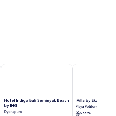
Hotel Indigo Bali Seminyak Beach by IHG
iVilla by Ekosistem
Hotel
iVilla
Hotel Indigo Bali Seminyak Beach
iVilla by Ekosistem
Indigo
by
by IHG
Playa Petitenget
Bali
Ekosistem
Dyanapura
Alberca
Seminyak
Playa