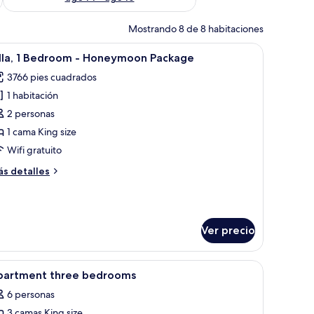
Mostrando 8 de 8 habitaciones
scina al fondo.
un pérgola y zona de estar.
brir
Un dormitorio moderno con una cama grande, 
39
illa, 1 Bedroom - Honeymoon Package
odas
3766 pies cuadrados
s
1 habitación
otos
e
2 personas
lla,
1 cama King size
Wifi gratuito
edroom
ás
s detalles
talles
oneymoon
bre
la,
ackage
Ver precio
edroom
oneymoon
Y HONEYMOON'.
o exterior, que incluye una alfombra roja y una piscina.
brir
Ropa de cama de alta calidad y minibar
ckage
8
partment three bedrooms
odas
6 personas
s
3 camas King size