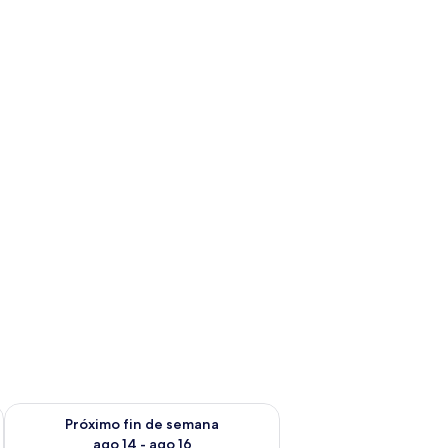
fin de semana ago 7 - ago 9
Consulta la disponibilidad para el próximo fin de semana ago 
Próximo fin de semana
ago 14 - ago 16