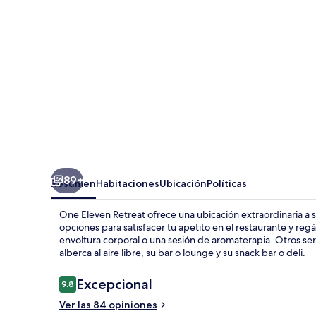
89+
Resumen
Habitaciones
Ubicación
Políticas
One Eleven Retreat ofrece una ubicación extraordinaria a s
opciones para satisfacer tu apetito en el restaurante y re
envoltura corporal o una sesión de aromaterapia. Otros ser
alberca al aire libre, su bar o lounge y su snack bar o deli.
Opiniones
Excepcional
9.8
9.8 de 10,
Ver las 84 opiniones