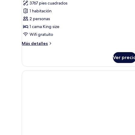
fotos
opinión)
3767 pies cuadrados
de
1 habitación
Villa,
2 personas
1
1 cama King size
habitación
Wifi gratuito
(Honeymoon
Signature)
Más
Más detalles
detalles
sobre
Ver preci
Villa,
1
habitación
(Honeymoon
Signature)