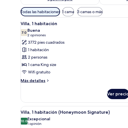
Filtros
Todas las habitaciones
1 cama
3 camas o más
disponibles
Abrir
Una sala moderna con un sofá g
para
26
Villa, 1 habitación
todas
las
Buena
las
7.0
habitaciones
7.0 de 10
(2
2 opiniones
fotos
opiniones)
3772 pies cuadrados
de
1 habitación
Villa,
2 personas
1
1 cama King size
habitación
Wifi gratuito
Más
Más detalles
detalles
sobre
Ver preci
Villa,
1
habitación
Abrir
Un dormitorio moderno con u
17
Villa, 1 habitación (Honeymoon Signature)
todas
Excepcional
las
10.0
10.0 de 10
(1
1 opinión