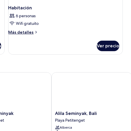
Habitación
6 personas
Wifi gratuito
Más
Más detalles
detalles
sobre
o
Ver precio
Habitación
nyak
Alila Seminyak, Bali
Alila
minyak
Alila Seminyak, Bali
Seminyak,
get
Playa Petitenget
Bali
Alberca
Playa