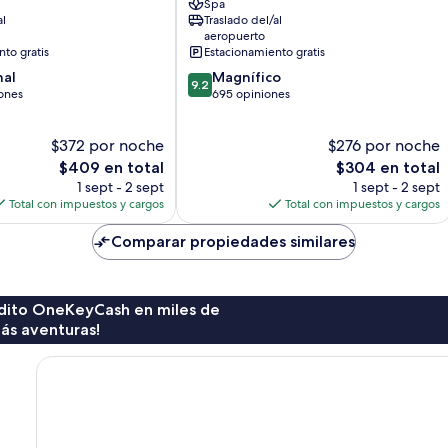
Spa
Petitenget
al
Traslado del/al
aeropuerto
to gratis
Estacionamiento gratis
9.2
nal
Magnífico
9.2
de
ones
695 opiniones
10,
Magnífico,
$372 por noche
$276 por noche
695
El
opiniones
El
$409 en total
$304 en total
precio
precio
1 sept - 2 sept
1 sept - 2 sept
actual
actual
Total con impuestos y cargos
Total con impuestos y cargos
es
es
de
de
Comparar propiedades similares
$409
$304
rédito OneKeyCash en miles de
ás aventuras!