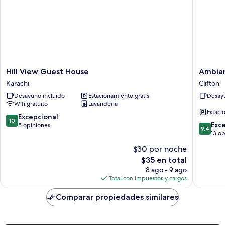
Hill
Ambian
Hill View Guest House
Ambian
View
Boutiqu
Karachi
Clifton
Guest
Art
Desayuno incluido
Estacionamiento gratis
Desayu
House
Hotel
Wifi gratuito
Lavandería
Karachi
Karachi
Estaci
Clifton
10.0
Excepcional
10
9.4
Exc
de
5 opiniones
9.4
de
13 o
10,
10,
Excepcional,
$30 por noche
Excepcio
5
El
$35 en total
13
opiniones
precio
opinion
8 ago - 9 ago
actual
Total con impuestos y cargos
es
de
Comparar propiedades similares
$35