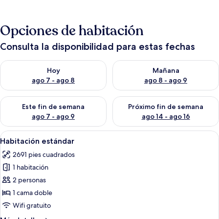
Opciones de habitación
Consulta la disponibilidad para estas fechas
Consulta la disponibilidad para hoy ago 7 - ago 8
Consulta la disponibilidad pa
Hoy
Mañana
ago 7 - ago 8
ago 8 - ago 9
Consulta la disponibilidad para este fin de semana ago 7 - ag
Consulta la disponibilidad par
Este fin de semana
Próximo fin de semana
ago 7 - ago 9
ago 14 - ago 16
Abrir
Una habitación de hotel con pared de l
1
Habitación estándar
todas
2691 pies cuadrados
las
1 habitación
fotos
de
2 personas
Habitación
1 cama doble
estándar
Wifi gratuito