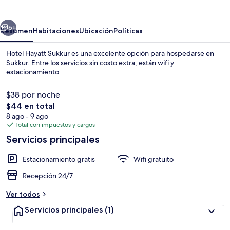
Sukkur
erior
Siguiente
6+
Resumen
Habitaciones
Ubicación
Políticas
Hotel Hayatt Sukkur es una excelente opción para hospedarse en
Sukkur. Entre los servicios sin costo extra, están wifi y
estacionamiento.
$38 por noche
El
$44 en total
precio
8 ago - 9 ago
total
Total con impuestos y cargos
es
Servicios principales
Tabla de planchar con plancha y wifi g
de
$44
Estacionamiento gratis
Wifi gratuito
Recepción 24/7
Ver todos
Servicios principales
(1)