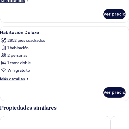
Más
Más detalles
detalles
sobre
Ver precio
Habitación
estándar
Abrir
Habitación de hotel con cama, cortinas
2
Habitación Deluxe
todas
2852 pies cuadrados
las
1 habitación
fotos
de
2 personas
Habitación
1 cama doble
Deluxe
Wifi gratuito
Más
Más detalles
detalles
sobre
Ver precio
Habitación
Deluxe
Propiedades similares
Hill View Guest House
Ambiance