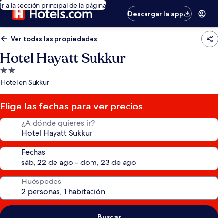
Ir a la sección principal de la página
Descargar la app
Ver todas las propiedades
Hotel Hayatt Sukkur
Propiedad
de
Hotel en Sukkur
2.0
estrellas
Elige las fechas para ver precios
¿A dónde quieres ir?
Fechas
Huéspedes
Buscar