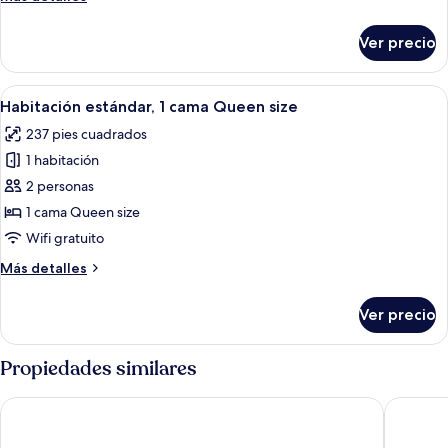
Queen
detalles
size,
sobre
Ver precio
balcón
Habitación
clásica,
1
Abrir
Ropa de cama de alta calidad y tabla 
4
cama
Habitación estándar, 1 cama Queen size
todas
Queen
237 pies cuadrados
size,
las
balcón
1 habitación
fotos
de
2 personas
Habitación
1 cama Queen size
estándar,
Wifi gratuito
1
Más
Más detalles
cama
detalles
Queen
sobre
Ver precio
Habitación
size
estándar,
1
Propiedades similares
cama
Queen
Jervis Bay Motel
Tasman H
size