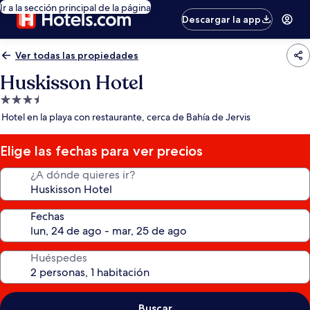
Ir a la sección principal de la página
Descargar la app
Ver todas las propiedades
Huskisson Hotel
Propiedad
de
Hotel en la playa con restaurante, cerca de Bahía de Jervis
3.5
estrellas
Elige las fechas para ver precios
¿A dónde quieres ir?
Fechas
Huéspedes
Buscar