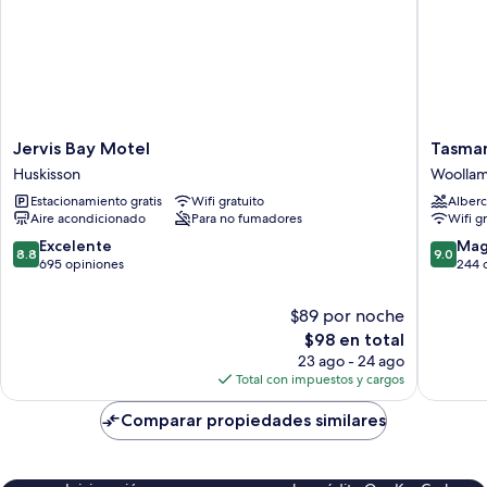
Jervis
Tasman
Jervis Bay Motel
Tasman
Bay
Holiday
Huskisson
Woollam
Motel
Parks
Estacionamiento gratis
Wifi gratuito
Alberc
Huskisson
-
Aire acondicionado
Para no fumadores
Wifi g
Jervis
Bay
8.8
9.0
Excelente
Mag
8.8
9.0
Woollam
de
de
695 opiniones
244 
10,
10,
Excelente,
Magnífi
$89 por noche
695
244
El
$98 en total
opiniones
opinion
precio
23 ago - 24 ago
actual
Total con impuestos y cargos
es
de
Comparar propiedades similares
$98