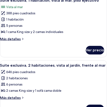
Suite exclusiva, 1 habitación, vista al mar, piso ejecutivo
todas
vista
Vista al mar
al
las
mar,
388 pies cuadrados
fotos
torre
de
1 habitación
Suite
5 personas
exclusiva,
1 cama King size y 2 camas individuales
1
Más
Más detalles
habitación,
detalles
vista
sobre
Ver precio
Suite
al
exclusiva,
mar,
1
Abrir
Terraza o patio
piso
12
habitación,
Suite exclusiva, 2 habitaciones, vista al jardín, frente al mar
todas
ejecutivo
vista
646 pies cuadrados
al
las
mar,
2 habitaciones
fotos
piso
de
6 personas
ejecutivo
Suite
2 camas King size y 1 sofá cama doble
exclusiva,
Más
Más detalles
2
detalles
habitaciones,
sobre