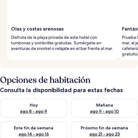
Olas y costas arenosas
Fantás
Disfruta de la playa privada de este hotel con
Prueba l
tumbonas y sombrillas gratuitas. Sumérgete en
mar, al j
aventuras de snorkel o relájate en el bar frente al mar.
cafeterí
gratuito
Opciones de habitación
Consulta la disponibilidad para estas fechas
Consulta la disponibilidad para hoy ago 8 - ago 9
Consulta la disponibilidad pa
Hoy
Mañana
ago 8 - ago 9
ago 9 - ago 10
Consulta la disponibilidad para este fin de semana ago 14 - ag
Consulta la disponibilidad pa
Este fin de semana
Próximo fin de semana
ago 14 - ago 16
ago 21 - ago 23