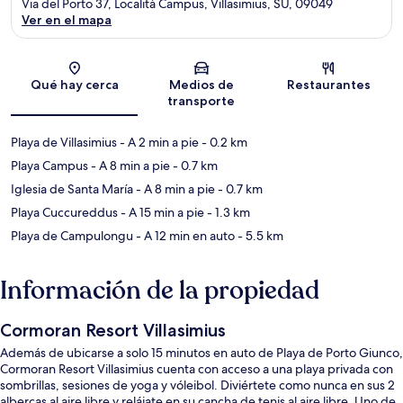
Via del Porto 37, Località Campus, Villasimius, SU, 09049
Ver en el mapa
Sección del mapa
Qué hay cerca
Medios de
Restaurantes
transporte
Playa de Villasimius
- A 2 min a pie
- 0.2 km
Playa Campus
- A 8 min a pie
- 0.7 km
Iglesia de Santa María
- A 8 min a pie
- 0.7 km
Playa Cuccureddus
- A 15 min a pie
- 1.3 km
Playa de Campulongu
- A 12 min en auto
- 5.5 km
Información de la propiedad
Cormoran Resort Villasimius
Además de ubicarse a solo 15 minutos en auto de Playa de Porto Giunco,
Cormoran Resort Villasimius cuenta con acceso a una playa privada con
sombrillas, sesiones de yoga y vóleibol. Diviértete como nunca en sus 2
albercas al aire libre y relájate en su cancha de tenis al aire libre. Uno de