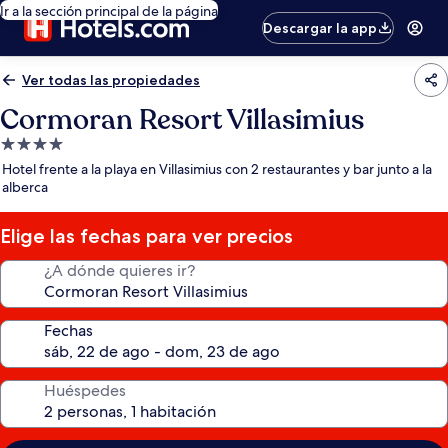
Ir a la sección principal de la página
Descargar la app
Ver todas las propiedades
Cormoran Resort Villasimius
Propiedad
de
Hotel frente a la playa en Villasimius con 2 restaurantes y bar junto a la
4.0
alberca
estrellas
Elige las fechas para ver precios
¿A dónde quieres ir?
Fechas
Huéspedes