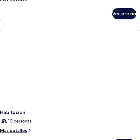
detalles
sobre
Ver precio
Garden
Villa
Habitación
10 personas
Más
Más detalles
detalles