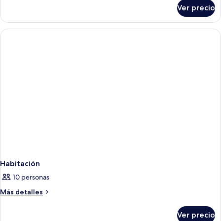
sobre
Ver precio
Habitación
Habitación
10 personas
Más
Más detalles
detalles
sobre
Ver precio
Habitación