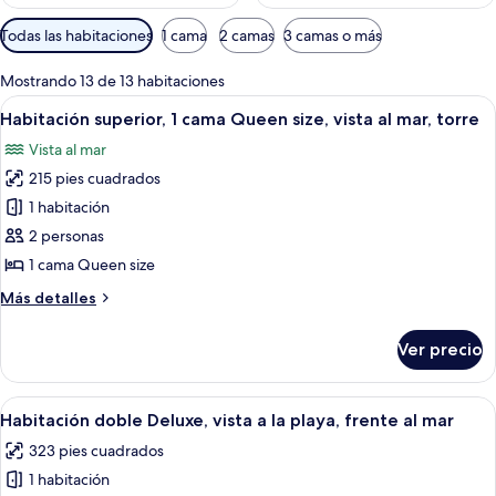
Filtros
Todas las habitaciones
1 cama
2 camas
3 camas o más
disponibles
para
Mostrando 13 de 13 habitaciones
las
Abrir
Habitación de hotel con cama, balcón c
6
Habitación superior, 1 cama Queen size, vista al mar, torre
habitaciones
todas
Vista al mar
las
215 pies cuadrados
fotos
de
1 habitación
Habitación
2 personas
superior,
1 cama Queen size
1
Más
Más detalles
cama
detalles
Queen
sobre
Ver precio
Habitación
size,
superior,
vista
1
Abrir
Edredón, minibar y caja de seguridad 
al
6
cama
Habitación doble Deluxe, vista a la playa, frente al mar
todas
mar,
Queen
323 pies cuadrados
size,
las
torre
vista
1 habitación
fotos
al