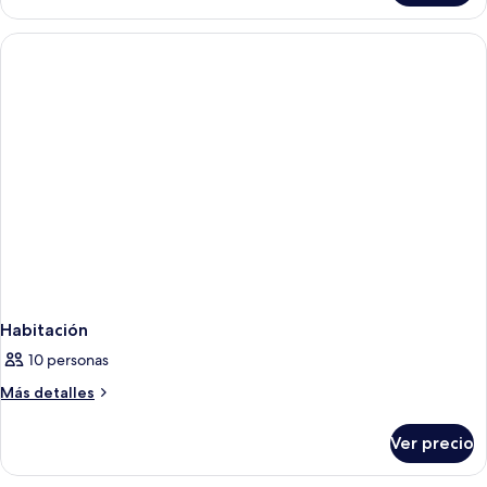
Habitación
10 personas
Más
Más detalles
detalles
sobre
Ver precio
Habitación