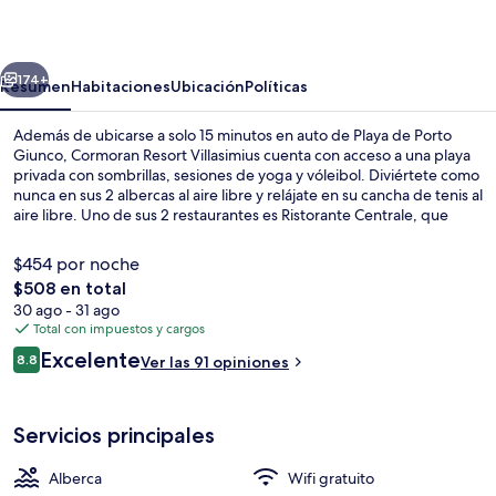
Villasimius
erior
Siguiente
174+
Resumen
Habitaciones
Ubicación
Políticas
Además de ubicarse a solo 15 minutos en auto de Playa de Porto
Giunco, Cormoran Resort Villasimius cuenta con acceso a una playa
privada con sombrillas, sesiones de yoga y vóleibol. Diviértete como
nunca en sus 2 albercas al aire libre y relájate en su cancha de tenis al
aire libre. Uno de sus 2 restaurantes es Ristorante Centrale, que
sirve cocina local y está abierto para el desayuno, la comida y la
cena. Destacan sus 2 bares en la playa, su club infantil gratis y su bar
$454 por noche
junto a la alberca.
El
$508 en total
precio
30 ago - 31 ago
Vista aérea
total
Total con impuestos y cargos
es
Opiniones
Excelente
8.8
Ver las 91 opiniones
de
8.8 de 10,
$508
Servicios principales
Alberca
Wifi gratuito