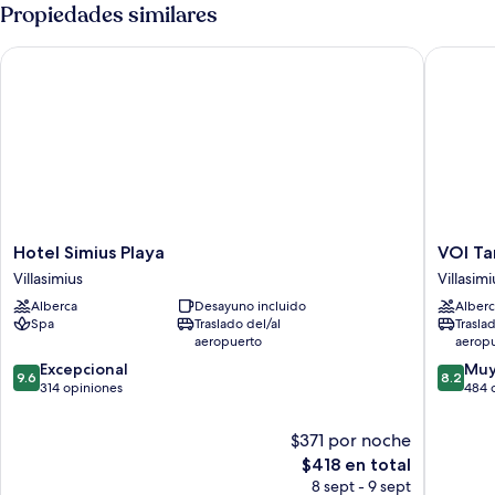
Propiedades similares
Hotel Simius Playa
VOI Tank
Hotel
VOI
Hotel Simius Playa
VOI Ta
Simius
Tanka
Villasimius
Villasimi
Playa
Village
Alberca
Desayuno incluido
Alberc
Villasimius
Villasimi
Spa
Traslado del/al
Trasla
aeropuerto
aerop
9.6
8.2
Excepcional
Muy
9.6
8.2
de
de
314 opiniones
484 
10,
10,
Excepcional,
Muy
$371 por noche
314
bueno,
El
$418 en total
opiniones
484
precio
8 sept - 9 sept
opinion