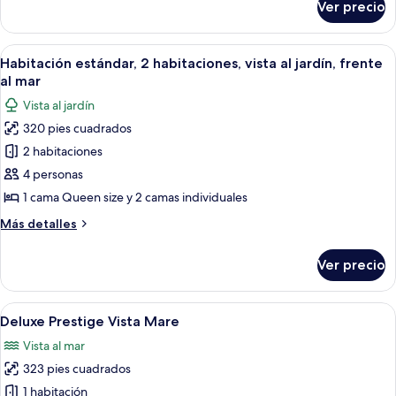
Ver precio
Suite
vista
exclusiva,
al
2
Abrir
Un patio con una mesa y sillas, una pu
jardín,
8
habitaciones,
Habitación estándar, 2 habitaciones, vista al jardín, frente
todas
vista
frente
al mar
al
las
al
Vista al jardín
jardín,
fotos
mar
frente
320 pies cuadrados
de
al
2 habitaciones
Habitación
mar
estándar,
4 personas
2
1 cama Queen size y 2 camas individuales
habitaciones,
Más
Más detalles
vista
detalles
al
sobre
Ver precio
Habitación
jardín,
estándar,
frente
2
Abrir
Un dormitorio ordenado con cama, mesi
al
5
habitaciones,
Deluxe Prestige Vista Mare
todas
vista
mar
Vista al mar
al
las
jardín,
323 pies cuadrados
fotos
frente
de
1 habitación