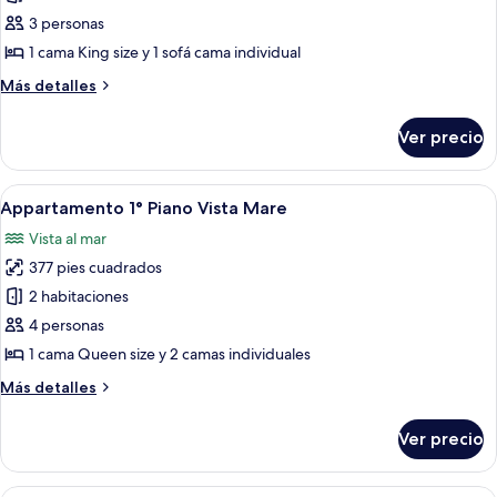
al
Deluxe
mar
3 personas
Prestige
1 cama King size y 1 sofá cama individual
Vista
Más
Más detalles
Mare
detalles
sobre
Ver precio
Deluxe
Prestige
Vista
Abrir
Un balcón con una mesa dispuesta para
7
Mare
Appartamento 1° Piano Vista Mare
todas
Vista al mar
las
377 pies cuadrados
fotos
de
2 habitaciones
Appartamento
4 personas
1°
1 cama Queen size y 2 camas individuales
Piano
Más
Más detalles
Vista
detalles
Mare
sobre
Ver precio
Appartamento
1°
Piano
Terraza o patio