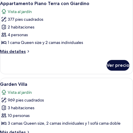
Abrir
8
Vista
Appartamento Piano Terra con Giardino
todas
Mare
Vista al jardín
las
377 pies cuadrados
fotos
de
2 habitaciones
Appartamento
4 personas
Piano
1 cama Queen size y 2 camas individuales
Terra
Más
Más detalles
con
detalles
Giardino
sobre
Ver precio
Appartamento
Piano
Terra
Abrir
Edredón, minibar y caja de seguridad 
12
con
Garden Villa
todas
Giardino
Vista al jardín
las
969 pies cuadrados
fotos
de
3 habitaciones
Garden
10 personas
Villa
3 camas Queen size, 2 camas individuales y 1 sofá cama doble
Más
Más detalles