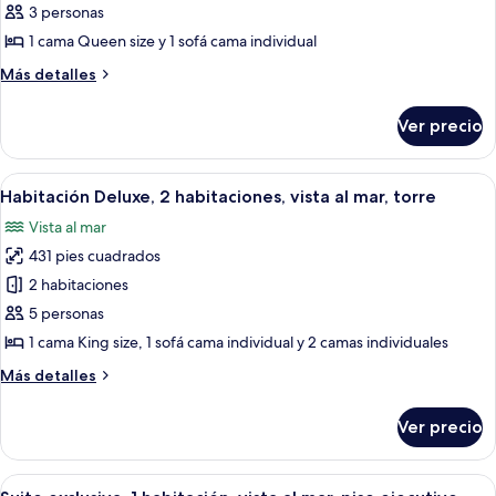
de
3 personas
mar,
Habitación
torre
1 cama Queen size y 1 sofá cama individual
doble
Más
Más detalles
Deluxe,
detalles
vista
sobre
Ver precio
Habitación
a
doble
la
Deluxe,
Abrir
Una habitación de hotel moderna con 
playa,
5
vista
Habitación Deluxe, 2 habitaciones, vista al mar, torre
todas
a
frente
Vista al mar
la
las
al
playa,
431 pies cuadrados
fotos
mar
frente
de
2 habitaciones
al
Habitación
mar
5 personas
Deluxe,
1 cama King size, 1 sofá cama individual y 2 camas individuales
2
Más
Más detalles
habitaciones,
detalles
vista
sobre
Ver precio
Habitación
al
Deluxe,
mar,
2
Abrir
Edredón, minibar y caja de seguridad 
torre
12
habitaciones,