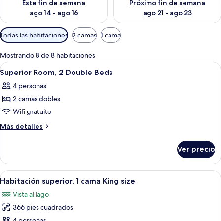
Este fin de semana
Próximo fin de semana
ago 14 - ago 16
ago 21 - ago 23
Filtros
Todas las habitaciones
2 camas
1 cama
disponibles
para
Mostrando 8 de 8 habitaciones
las
Abrir
Habitación de hotel con dos camas, u
6
Superior Room, 2 Double Beds
habitaciones
todas
4 personas
las
2 camas dobles
fotos
de
Wifi gratuito
Superior
Más
Más detalles
Room,
detalles
sobre
2
Ver precio
Superior
Double
Room,
Beds
2
Abrir
Habitación de hotel con cama, dos sillas
8
Double
Habitación superior, 1 cama King size
todas
Beds
Vista al lago
las
366 pies cuadrados
fotos
de
4 personas