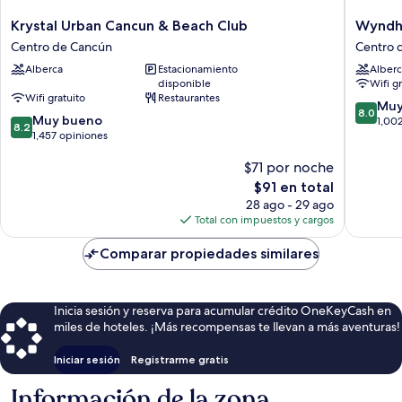
Krystal
Wyndh
Krystal Urban Cancun & Beach Club
Wyndh
Urban
Garden
Centro de Cancún
Centro 
Cancun
Cancun
Alberca
Estacionamiento
Alberc
&
Downto
disponible
Wifi g
Beach
Centro
Wifi gratuito
Restaurantes
Club
de
8.0
Muy
8.0
8.2
Centro
Muy bueno
Cancún
de
1,00
8.2
de
de
1,457 opiniones
10,
10,
Cancún
Muy
$71 por noche
Muy
bueno,
bueno,
El
1,002
$91 en total
1,457
precio
opinion
28 ago - 29 ago
opiniones
actual
Total con impuestos y cargos
es
de
Comparar propiedades similares
$91
Inicia sesión y reserva para acumular crédito OneKeyCash en
miles de hoteles. ¡Más recompensas te llevan a más aventuras!
Iniciar sesión
Registrarme gratis
Información de la zona