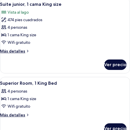
Abrir
Una sala moderna con un sofá seccional
7
camas
Suite junior, 1 cama King size
todas
matrimoniales
Vista al lago
las
474 pies cuadrados
fotos
de
4 personas
Suite
1 cama King size
junior,
Wifi gratuito
1
Más
Más detalles
cama
detalles
King
sobre
Ver precio
Suite
size
junior,
1
Abrir
Habitación de hotel con cama, escritori
9
cama
Superior Room, 1 King Bed
todas
King
4 personas
size
las
1 cama King size
fotos
de
Wifi gratuito
Superior
Más
Más detalles
Room,
detalles
sobre
1
Ver precio