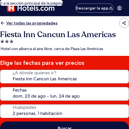
Ir a la sección principal de la página
Descargar la app
Ver todas las propiedades
Fiesta Inn Cancun Las Americas
Propiedad
de
Hotel con alberca al aire libre, cerca de Plaza Las Américas
3.0
estrellas
Elige las fechas para ver precios
¿A dónde quieres ir?
Fechas
Huéspedes
Buscar