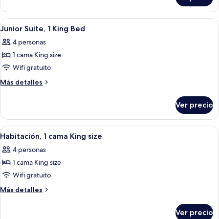
Superior
King
Room,
Bed
1
Abrir
Una habitación de hotel con una cama g
8
King
Junior Suite, 1 King Bed
todas
Bed
4 personas
las
1 cama King size
fotos
de
Wifi gratuito
Junior
Más
Más detalles
Suite,
detalles
sobre
1
Ver precio
Junior
King
Suite,
Bed
1
Abrir
Habitación de hotel con cama, dos sillas
2
King
Habitación, 1 cama King size
todas
Bed
4 personas
las
1 cama King size
fotos
de
Wifi gratuito
Habitación,
Más
Más detalles
1
detalles
sobre
cama
Ver precio
Habitación,