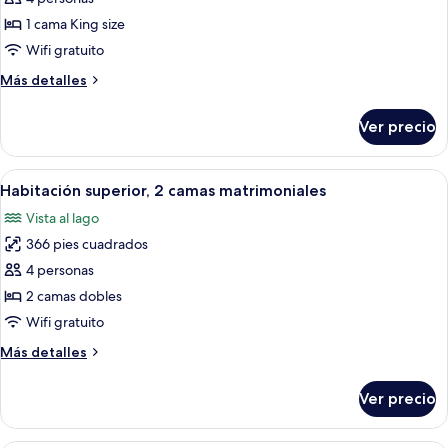
Habitación
1 cama King size
superior,
Wifi gratuito
1
Más
Más detalles
cama
detalles
King
sobre
Ver precio
Habitación
size
superior,
1
Abrir
Habitación de hotel con dos camas, un 
5
cama
Habitación superior, 2 camas matrimoniales
todas
King
Vista al lago
size
las
366 pies cuadrados
fotos
de
4 personas
Habitación
2 camas dobles
superior,
Wifi gratuito
2
Más
Más detalles
camas
detalles
matrimoniales
sobre
Ver precio
Habitación
superior,
2