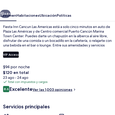
Cancun
Las
erior
Siguiente
Americas
48+
Resumen
Habitaciones
Ubicación
Políticas
Fiesta Inn Cancun Las Americas está a solo cinco minutos en auto de
Plaza Las Américas y de Centro comercial Puerto Cancún Marina
Town Center. Puedes darte un chapuzón en la alberca al aire libre,
disfrutar de una comida o un bocadillo en la cafetería, o relajarte con
una bebida en el bar o lounge. Entre sus amenidades y servicios
destacan su sala de fitness, su tina de hidromasaje, y su snack bar o
deli.
VIP Access
$94 por noche
Exterior
El
$120 en total
precio
23 ago - 24 ago
total
Total con impuestos y cargos
es
Opiniones
Excelente
8.6
Ver las 1,003 opiniones
de
8.6 de 10,
$120
Servicios principales