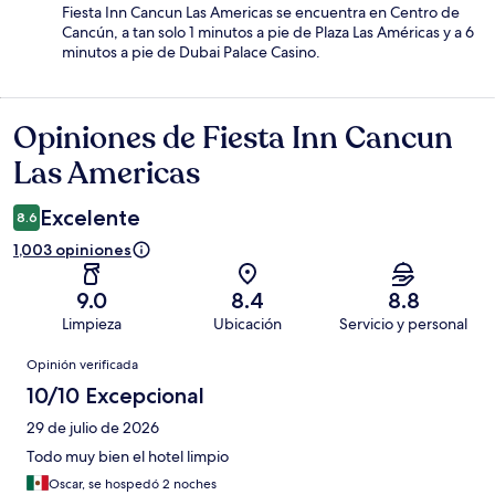
Fiesta Inn Cancun Las Americas se encuentra en Centro de
Cancún, a tan solo 1 minutos a pie de Plaza Las Américas y a 6
minutos a pie de Dubai Palace Casino.
Opiniones de Fiesta Inn Cancun
Opiniones
Las Americas
Excelente
8.6
1,003 opiniones
9.0
8.4
8.8
Limpieza
Ubicación
Servicio y personal
Opiniones
Opinión verificada
10/10 Excepcional
29 de julio de 2026
Todo muy bien el hotel limpio
Oscar, se hospedó 2 noches