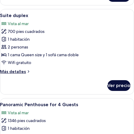
city
view
Abrir
Una habitación de hotel moderna con u
19
Suite duplex
todas
Vista al mar
las
700 pies cuadrados
fotos
de
1 habitación
Suite
2 personas
duplex
1 cama Queen size y 1 sofá cama doble
Wifi gratuito
Más
Más detalles
detalles
sobre
Ver precio
Suite
duplex
Abrir
Un balcón con mesa y sillas, una silla d
28
Panoramic Penthouse for 4 Guests
todas
Vista al mar
las
1346 pies cuadrados
fotos
de
1 habitación