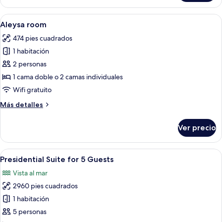
Suite
for
Abrir
Ropa de cama de alta calidad, edredó
16
4
Aleysa room
todas
Guests
474 pies cuadrados
las
1 habitación
fotos
de
2 personas
Aleysa
1 cama doble o 2 camas individuales
room
Wifi gratuito
Más
Más detalles
detalles
sobre
Ver precio
Aleysa
room
Abrir
Ropa de cama de alta calidad, edredó
7
Presidential Suite for 5 Guests
todas
Vista al mar
las
2960 pies cuadrados
fotos
de
1 habitación
Presidential
5 personas