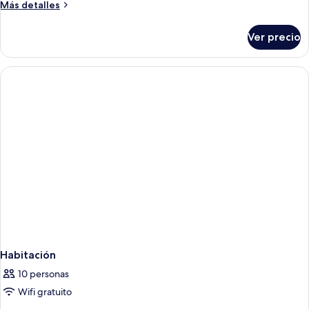
Más
Más detalles
detalles
sobre
Ver precio
Habitación
Habitación
10 personas
Wifi gratuito