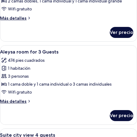
2 camas dobles, 1 cama individual y 1 cama individual grande
for
Wifi gratuito
6
Más
Más detalles
Guests
detalles
sobre
Ver precio
Panoramic
Penthouse
for
Abrir
Ropa de cama de alta calidad, edredó
15
6
Aleysa room for 3 Guests
todas
Guests
474 pies cuadrados
las
1 habitación
fotos
de
3 personas
Aleysa
1 cama doble y 1 cama individual o 3 camas individuales
room
Wifi gratuito
for
Más
Más detalles
3
detalles
Guests
sobre
Ver precio
Aleysa
room
for
Abrir
Una habitación de hotel moderna con
13
3
Suite city view 4 guests