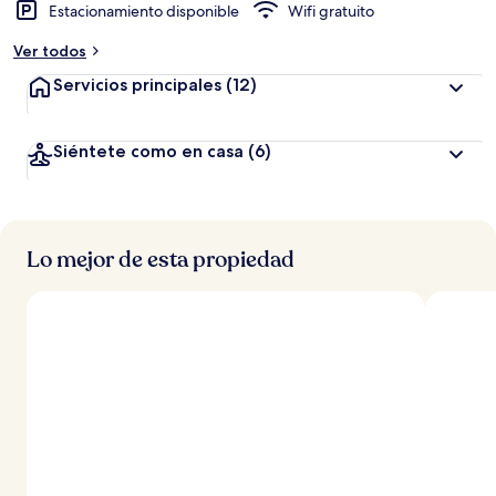
Estacionamiento disponible
Wifi gratuito
a
Ver todos
l
t
Servicios principales
(12)
a
d
Siéntete como en casa
(6)
e
l
o
s
Lo mejor de esta propiedad
v
i
a
j
e
r
o
s