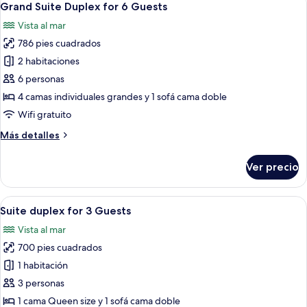
21
for
Grand Suite Duplex for 6 Guests
todas
5
Vista al mar
Guests
las
786 pies cuadrados
fotos
de
2 habitaciones
Grand
6 personas
Suite
4 camas individuales grandes y 1 sofá cama doble
Duplex
Wifi gratuito
for
Más
Más detalles
6
detalles
Guests
sobre
Ver precio
Grand
Suite
Duplex
Abrir
Una habitación de hotel moderna con u
21
for
Suite duplex for 3 Guests
todas
6
Vista al mar
Guests
las
700 pies cuadrados
fotos
de
1 habitación
Suite
3 personas
duplex
1 cama Queen size y 1 sofá cama doble