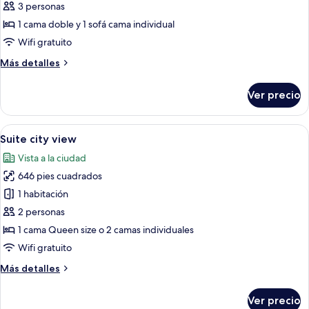
Deluxe
3 personas
Panoramic
1 cama doble y 1 sofá cama individual
Sea
Wifi gratuito
View
Más
Más detalles
for
detalles
3
sobre
Ver precio
Guests
Deluxe
Panoramic
Sea
Abrir
Una habitación de hotel moderna con
14
View
Suite city view
todas
for
Vista a la ciudad
3
las
Guests
646 pies cuadrados
fotos
de
1 habitación
Suite
2 personas
city
1 cama Queen size o 2 camas individuales
view
Wifi gratuito
Más
Más detalles
detalles
sobre
Ver precio
Suite