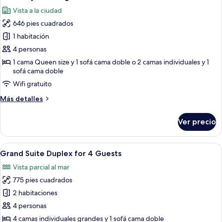
todas
Guests
Vista a la ciudad
las
646 pies cuadrados
fotos
de
1 habitación
Suite
4 personas
city
1 cama Queen size y 1 sofá cama doble o 2 camas individuales y 1
view
sofá cama doble
4
Wifi gratuito
guests
Más
Más detalles
detalles
sobre
Ver precio
Suite
city
view
Abrir
Una habitación de hotel moderna con
21
4
Grand Suite Duplex for 4 Guests
todas
guests
Vista parcial al mar
las
775 pies cuadrados
fotos
de
2 habitaciones
Grand
4 personas
Suite
4 camas individuales grandes y 1 sofá cama doble