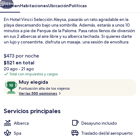
159+
Resumen
Habitaciones
Ubicación
Políticas
En Hotel Vincci Selección Aleysa, pasarás un rato agradable en la
playa descansando bajo una sombrilla. Además, estarás a unos 10
minutos a pie de Parque de la Paloma. Pasa ratos llenos de diversión
en sus 2 albercas al aire libre y su alberca techada. Si quieres darte
un lujo y consentirte, disfruta un masaje, una sesión de envoltura
corporal o un tratamiento facial. El restaurante es un buen lugar para
comer rico, mientras que en el bar junto a la alberca puedes tomar
$473 por noche
un buen coctel frío. Otros servicios y amenidades a destacar de este
El
$521 en total
hotel de lujo son sus 2 bares o lounges, su gimnasio y su sala de
precio
20 ago - 21 ago
fitness. A otros visitantes les encanta el personal amable.
Restaurante
total
Total con impuestos y cargos
es
Opiniones
10
Muy elegida
de
P
de
Puntuación alta de los viajeros
$521
u
Ver las 555 opiniones
10,
n
Muy
t
elegida
Servicios principales
u
a
c
Alberca
Desayuno incluido
i
ó
Spa
Traslado del/al aeropuerto
n