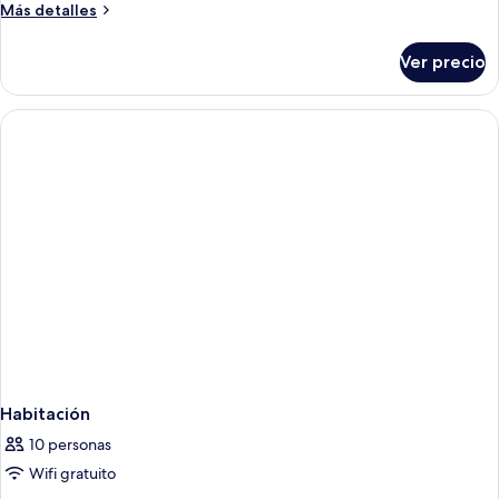
Más
Más detalles
detalles
sobre
Ver precio
Habitación
Habitación
10 personas
Wifi gratuito