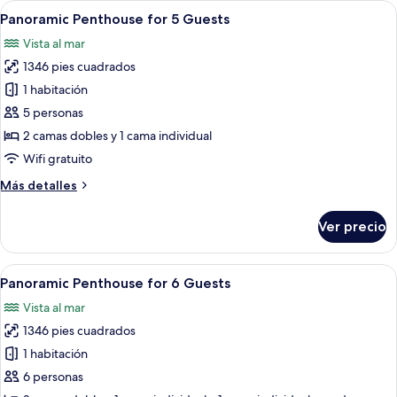
Abrir
Un balcón con mesa y sillas, una silla d
27
6
Panoramic Penthouse for 5 Guests
todas
Guests
Vista al mar
las
1346 pies cuadrados
fotos
de
1 habitación
Panoramic
5 personas
Penthouse
2 camas dobles y 1 cama individual
for
Wifi gratuito
5
Más
Más detalles
Guests
detalles
sobre
Ver precio
Panoramic
Penthouse
for
Abrir
Un balcón con mesa y sillas, una silla d
27
5
Panoramic Penthouse for 6 Guests
todas
Guests
Vista al mar
las
1346 pies cuadrados
fotos
de
1 habitación
Panoramic
6 personas
Penthouse