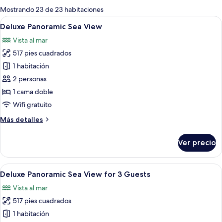
para
Mostrando 23 de 23 habitaciones
las
Abrir
Una habitación de hotel moderna con u
31
Deluxe Panoramic Sea View
habitaciones
todas
Vista al mar
las
517 pies cuadrados
fotos
de
1 habitación
Deluxe
2 personas
Panoramic
1 cama doble
Sea
Wifi gratuito
View
Más
Más detalles
detalles
sobre
Ver precio
Deluxe
Panoramic
Sea
Abrir
Una habitación de hotel moderna con u
32
View
Deluxe Panoramic Sea View for 3 Guests
todas
Vista al mar
las
517 pies cuadrados
fotos
de
1 habitación