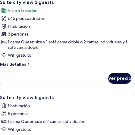
13
4
Suite city view 3 guests
todas
Guests
Vista a la ciudad
las
646 pies cuadrados
fotos
de
1 habitación
Suite
3 personas
city
1 cama Queen size y 1 sofá cama doble o 2 camas individuales y 1
view
sofá cama doble
3
Wifi gratuito
guests
Más
Más detalles
detalles
sobre
Ver precio
Suite
city
view
Abrir
Una habitación de hotel moderna con
27
3
Suite city view 5 guests
todas
guests
1 habitación
las
5 personas
fotos
de
1 cama Queen size o 2 camas individuales
Suite
Wifi gratuito