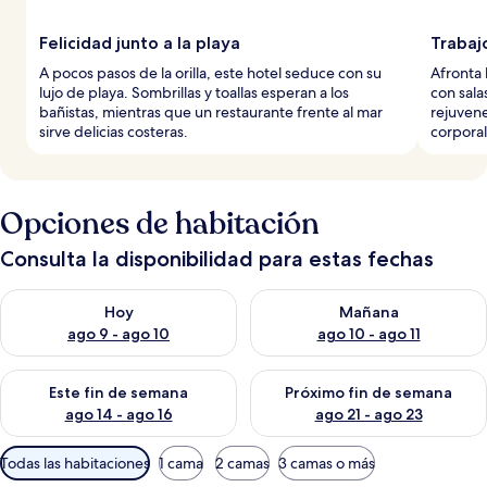
Felicidad junto a la playa
Trabaj
A pocos pasos de la orilla, este hotel seduce con su
Afronta 
lujo de playa. Sombrillas y toallas esperan a los
con sala
bañistas, mientras que un restaurante frente al mar
rejuvene
sirve delicias costeras.
corporal
Opciones de habitación
Consulta la disponibilidad para estas fechas
Consulta la disponibilidad para hoy ago 9 - ago 10
Consulta la disponibilidad par
Hoy
Mañana
ago 9 - ago 10
ago 10 - ago 11
Consulta la disponibilidad para este fin de semana ago 14 - ag
Consulta la disponibilidad pa
Este fin de semana
Próximo fin de semana
ago 14 - ago 16
ago 21 - ago 23
Filtros
Todas las habitaciones
1 cama
2 camas
3 camas o más
disponibles