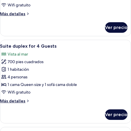
for
Wifi gratuito
3
Más
Más detalles
Guests
detalles
sobre
Ver precio
Suite
duplex
for
Abrir
Una habitación de hotel moderna con u
20
3
Suite duplex for 4 Guests
todas
Guests
Vista al mar
las
700 pies cuadrados
fotos
de
1 habitación
Suite
4 personas
duplex
1 cama Queen size y 1 sofá cama doble
for
Wifi gratuito
4
Más
Más detalles
Guests
detalles
sobre
Ver precio
Suite
duplex
for
Abrir
Una habitación de hotel moderna con