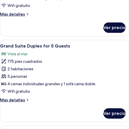
Duplex
Wifi gratuito
for
Más
Más detalles
4
detalles
Guests
sobre
Ver precio
Grand
Suite
Duplex
Abrir
Una habitación de hotel moderna con
21
for
Grand Suite Duplex for 5 Guests
todas
4
Vista al mar
Guests
las
775 pies cuadrados
fotos
de
2 habitaciones
Grand
5 personas
Suite
4 camas individuales grandes y 1 sofá cama doble
Duplex
Wifi gratuito
for
Más
Más detalles
5
detalles
Guests
sobre
Ver precio
Grand
Suite
Duplex
Abrir
Una habitación de hotel moderna con