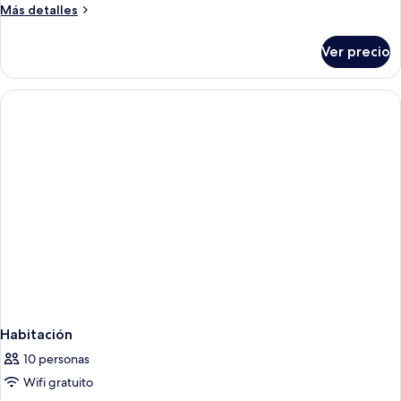
city
Más
Más detalles
view
detalles
5
sobre
Ver precio
Suite
guests
city
view
5
guests
Habitación
10 personas
Wifi gratuito