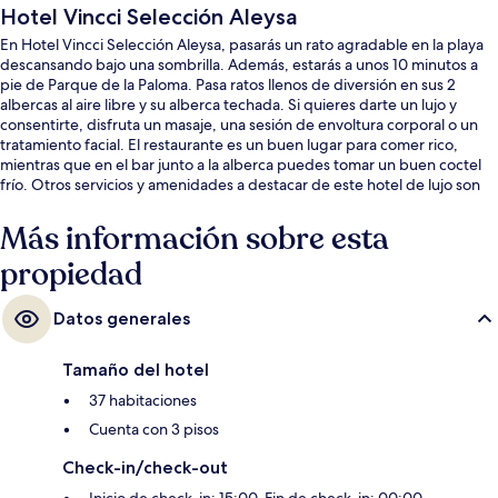
Hotel Vincci Selección Aleysa
En Hotel Vincci Selección Aleysa, pasarás un rato agradable en la playa
descansando bajo una sombrilla. Además, estarás a unos 10 minutos a
pie de Parque de la Paloma. Pasa ratos llenos de diversión en sus 2
albercas al aire libre y su alberca techada. Si quieres darte un lujo y
consentirte, disfruta un masaje, una sesión de envoltura corporal o un
tratamiento facial. El restaurante es un buen lugar para comer rico,
mientras que en el bar junto a la alberca puedes tomar un buen coctel
frío. Otros servicios y amenidades a destacar de este hotel de lujo son
sus 2 bares o lounges, su gimnasio y su sala de fitness. A otros visitantes
les encanta el personal amable.
Más información sobre esta
propiedad
Datos generales
Tamaño del hotel
37 habitaciones
Cuenta con 3 pisos
Check-in/check-out
Inicio de check-in: 15:00. Fin de check-in: 00:00