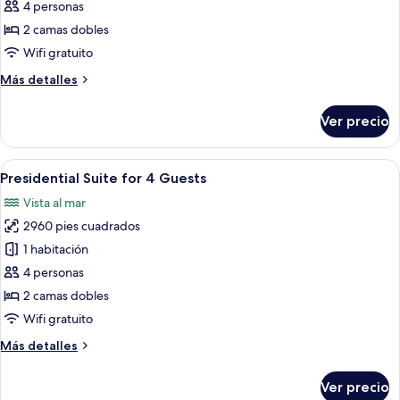
Panoramic
4 personas
Penthouse
2 camas dobles
for
Wifi gratuito
4
Más
Más detalles
Guests
detalles
sobre
Ver precio
Panoramic
Penthouse
for
Abrir
Ropa de cama de alta calidad, edredó
7
4
Presidential Suite for 4 Guests
todas
Guests
Vista al mar
las
2960 pies cuadrados
fotos
de
1 habitación
Presidential
4 personas
Suite
2 camas dobles
for
Wifi gratuito
4
Más
Más detalles
Guests
detalles
sobre
Ver precio
Presidential