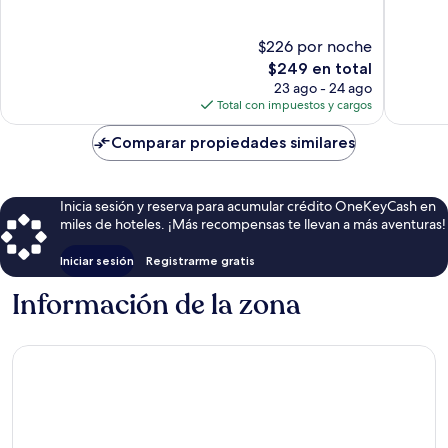
10,
Excepcional,
Magnífi
183
$226 por noche
640
opiniones
El
opinion
$249 en total
precio
23 ago - 24 ago
actual
Total con impuestos y cargos
es
de
Comparar propiedades similares
$249
Inicia sesión y reserva para acumular crédito OneKeyCash en
miles de hoteles. ¡Más recompensas te llevan a más aventuras!
Iniciar sesión
Registrarme gratis
Información de la zona