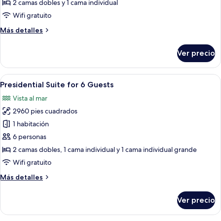
Suite
2 camas dobles y 1 cama individual
for
Wifi gratuito
5
Más
Más detalles
Guests
detalles
sobre
Ver precio
Presidential
Suite
for
Abrir
Ropa de cama de alta calidad, edredó
7
5
Presidential Suite for 6 Guests
todas
Guests
Vista al mar
las
2960 pies cuadrados
fotos
de
1 habitación
Presidential
6 personas
Suite
2 camas dobles, 1 cama individual y 1 cama individual grande
for
Wifi gratuito
6
Más
Más detalles
Guests
detalles
sobre
Ver precio
Presidential
Suite
for