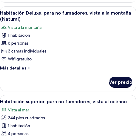
superior
(Natural)
Abrir
Habitación de hotel con dos camas, un s
12
Habitación Deluxe, para no fumadores, vista a la montaña
todas
(Natural)
las
Vista a la montaña
fotos
1 habitación
de
6 personas
Habitación
Deluxe,
3 camas individuales
para
Wifi gratuito
no
Más
Más detalles
fumadores,
detalles
vista
sobre
Ver precio
Habitación
a
Deluxe,
la
para
Abrir
Habitación de hotel con dos camas, un
montaña
12
no
Habitación superior, para no fumadores, vista al océano
todas
fumadores,
(Natural)
Vista al mar
vista
las
a
344 pies cuadrados
fotos
la
de
1 habitación
montaña
Habitación
(Natural)
4 personas