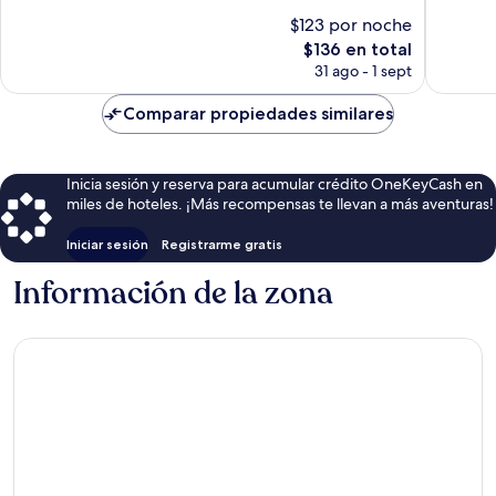
10,
Excepcio
$123 por noche
Excelente,
1,005
El
$136 en total
1,007
opinion
precio
opiniones
31 ago - 1 sept
actual
es
Comparar propiedades similares
de
$136
Inicia sesión y reserva para acumular crédito OneKeyCash en
miles de hoteles. ¡Más recompensas te llevan a más aventuras!
Iniciar sesión
Registrarme gratis
Información de la zona