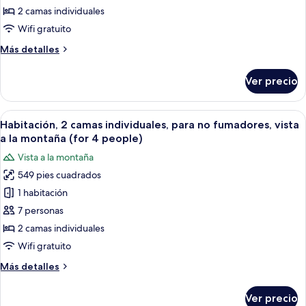
2
2 camas individuales
camas
Wifi gratuito
individuales,
Más
Más detalles
para
detalles
no
sobre
Ver precio
Habitación
fumadores,
Confort,
vista
2
Abrir
Dos camas individuales con cabeceras 
al
6
camas
Habitación, 2 camas individuales, para no fumadores, vista
todas
océano
individuales,
a la montaña (for 4 people)
para
las
Vista a la montaña
no
fotos
fumadores,
549 pies cuadrados
de
vista
1 habitación
Habitación,
al
océano
2
7 personas
camas
2 camas individuales
individuales,
Wifi gratuito
para
Más
Más detalles
no
detalles
fumadores,
sobre
Ver precio
Habitación,
vista