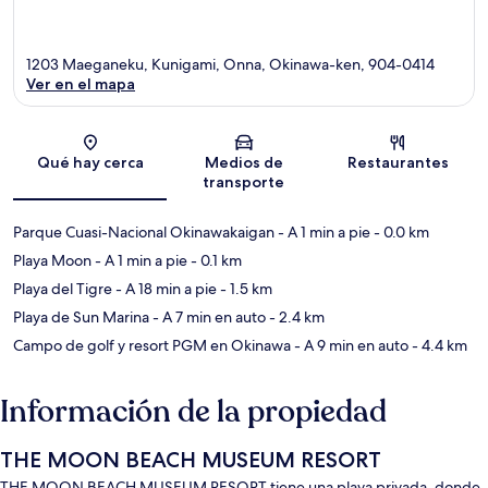
1203 Maeganeku, Kunigami, Onna, Okinawa-ken, 904-0414
Ver en el mapa
Sección del mapa
Qué hay cerca
Medios de
Restaurantes
transporte
Parque Cuasi-Nacional Okinawakaigan
- A 1 min a pie
- 0.0 km
Playa Moon
- A 1 min a pie
- 0.1 km
Playa del Tigre
- A 18 min a pie
- 1.5 km
Playa de Sun Marina
- A 7 min en auto
- 2.4 km
Campo de golf y resort PGM en Okinawa
- A 9 min en auto
- 4.4 km
Información de la propiedad
THE MOON BEACH MUSEUM RESORT
THE MOON BEACH MUSEUM RESORT tiene una playa privada, donde