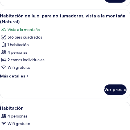
al
de
océano
lujo,
Abrir
Habitación de hotel con dos camas, una
(Futon
12
para
Habitación de lujo, para no fumadores, vista a la montaña
todas
for
no
(Natural)
fumadores,
las
3+
Vista a la montaña
vista
fotos
guests)
al
516 pies cuadrados
de
océano
1 habitación
Habitación
(Futon
for
de
4 personas
3+
lujo,
2 camas individuales
guests)
para
Wifi gratuito
no
Más
Más detalles
fumadores,
detalles
vista
sobre
Ver precio
Habitación
a
de
la
lujo,
Abrir
Caja de seguridad en la habitación, wi
montaña
1
para
Habitación
todas
(Natural)
no
4 personas
fumadores,
las
vista
Wifi gratuito
fotos
a