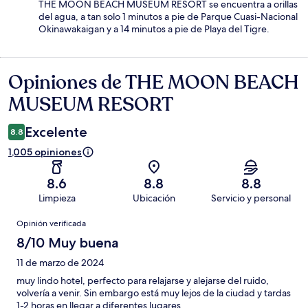
THE MOON BEACH MUSEUM RESORT se encuentra a orillas
del agua, a tan solo 1 minutos a pie de Parque Cuasi-Nacional
Okinawakaigan y a 14 minutos a pie de Playa del Tigre.
Opiniones de THE MOON BEACH
Opiniones
MUSEUM RESORT
Excelente
8.8
1,005 opiniones
8.6
8.8
8.8
Limpieza
Ubicación
Servicio y personal
Opiniones
Opinión verificada
8/10 Muy buena
11 de marzo de 2024
muy lindo hotel, perfecto para relajarse y alejarse del ruido,
volvería a venir. Sin embargo está muy lejos de la ciudad y tardas
1-2 horas en llegar a diferentes lugares