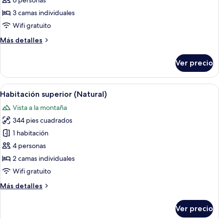
6 personas
Deluxe,
3 camas individuales
para
Wifi gratuito
no
Más
Más detalles
fumadores,
detalles
vista
sobre
Ver precio
al
Habitación
Deluxe,
océano
para
Abrir
Habitación de hotel con dos camas, una
12
no
Habitación superior (Natural)
todas
fumadores,
Vista a la montaña
vista
las
al
344 pies cuadrados
fotos
océano
de
1 habitación
Habitación
4 personas
superior
2 camas individuales
(Natural)
Wifi gratuito
Más
Más detalles
detalles
sobre
Ver precio
Habitación