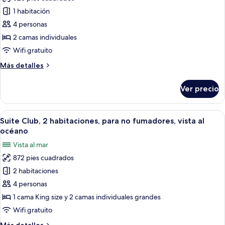
de
(Stacking
1 habitación
Habitación,
Bed
for
2
4 personas
3+
camas
2 camas individuales
guests)
individuales,
Wifi gratuito
para
Más
Más detalles
no
detalles
fumadores,
sobre
Ver precio
Habitación,
vista
2
a
camas
Abrir
Una cama grande con cabecera de made
la
5
individuales,
Suite Club, 2 habitaciones, para no fumadores, vista al
todas
montaña
para
océano
no
las
(Natural
Vista al mar
fumadores,
fotos
Comfort)
vista
872 pies cuadrados
de
a
2 habitaciones
Suite
la
montaña
Club,
4 personas
(Natural
2
1 cama King size y 2 camas individuales grandes
Comfort)
habitaciones,
Wifi gratuito
para
Más