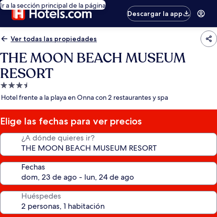
Ir a la sección principal de la página
Descargar la app
Ver todas las propiedades
THE MOON BEACH MUSEUM
RESORT
Propiedad
de
Hotel frente a la playa en Onna con 2 restaurantes y spa
3.5
estrellas
Elige las fechas para ver precios
¿A dónde quieres ir?
Fechas
Huéspedes