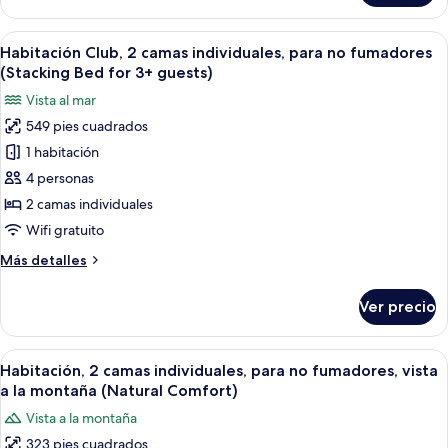
2
a
camas
Abrir
Habitación de hotel con una cama gran
la
8
individuales,
Habitación Club, 2 camas individuales, para no fumadores
todas
montaña
para
(Stacking Bed for 3+ guests)
no
las
(for
Vista al mar
fumadores,
fotos
4
vista
549 pies cuadrados
de
people)
a
1 habitación
Habitación
la
montaña
Club,
4 personas
(for
2
2 camas individuales
4
camas
people)
Wifi gratuito
individuales,
Más
Más detalles
para
detalles
no
sobre
Ver precio
Habitación
fumadores
Club,
(Stacking
2
Abrir
Habitación de hotel con dos camas, un
Bed
5
camas
Habitación, 2 camas individuales, para no fumadores, vista
todas
for
individuales,
a la montaña (Natural Comfort)
para
las
3+
Vista a la montaña
no
fotos
guests)
fumadores
323 pies cuadrados