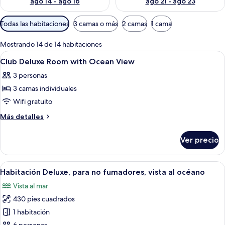
ago 14 - ago 16
ago 21 - ago 23
Filtros
Todas las habitaciones
3 camas o más
2 camas
1 cama
disponibles
para
Mostrando 14 de 14 habitaciones
las
Abrir
Caja de seguridad en la habitación, wi
5
Club Deluxe Room with Ocean View
habitaciones
todas
3 personas
las
3 camas individuales
fotos
de
Wifi gratuito
Club
Más
Más detalles
Deluxe
detalles
sobre
Room
Ver precio
Club
with
Deluxe
Ocean
Room
Abrir
Habitación de hotel con dos camas, c
12
View
with
Habitación Deluxe, para no fumadores, vista al océano
todas
Ocean
Vista al mar
View
las
430 pies cuadrados
fotos
de
1 habitación
Habitación