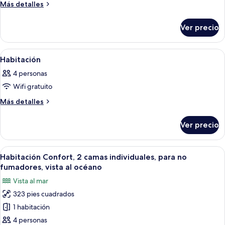
de
Más
Más detalles
la
detalles
Habitación
montaña
sobre
(Natural)
Ver precio
Habitación
Abrir
Caja de seguridad en la habitación, wi
1
Habitación
todas
4 personas
las
Wifi gratuito
fotos
de
Más
Más detalles
detalles
Habitación
sobre
Ver precio
Habitación
Abrir
Habitación de hotel con dos camas, un
6
Habitación Confort, 2 camas individuales, para no
todas
fumadores, vista al océano
las
Vista al mar
fotos
323 pies cuadrados
de
1 habitación
Habitación
Confort,
4 personas