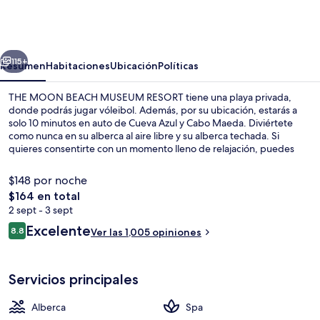
MOON
BEACH
MUSEUM
erior
Siguiente
RESORT
115+
Resumen
Habitaciones
Ubicación
Políticas
THE MOON BEACH MUSEUM RESORT tiene una playa privada,
donde podrás jugar vóleibol. Además, por su ubicación, estarás a
solo 10 minutos en auto de Cueva Azul y Cabo Maeda. Diviértete
como nunca en su alberca al aire libre y su alberca techada. Si
quieres consentirte con un momento lleno de relajación, puedes
hacerlo con un masaje. Uno de sus 2 restaurantes es All Day Dining
CORALLO, que está frente al mar y sirve el desayuno, la comida y la
$148 por noche
cena. La propiedad destaca por su bar o lounge, su sauna y su
El
$164 en total
alberca al aire libre por temporada. A otros visitantes les gusta la
precio
2 sept - 3 sept
condición en general.
Exterior
total
Opiniones
Excelente
8.8
Ver las 1,005 opiniones
es
8.8 de 10,
de
$164
Servicios principales
Alberca
Spa