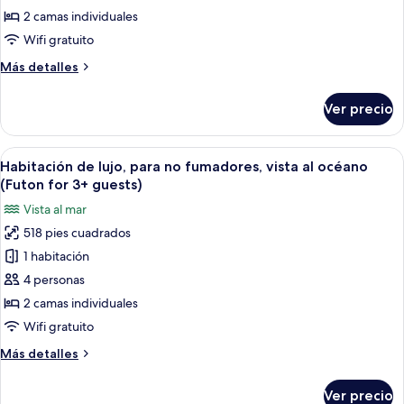
superior,
2 camas individuales
para
Wifi gratuito
no
Más
Más detalles
fumadores,
detalles
vista
sobre
Ver precio
al
Habitación
superior,
océano
para
Abrir
Habitación de hotel con dos camas, un
14
no
Habitación de lujo, para no fumadores, vista al océano
todas
fumadores,
(Futon for 3+ guests)
vista
las
Vista al mar
al
fotos
océano
518 pies cuadrados
de
1 habitación
Habitación
de
4 personas
lujo,
2 camas individuales
para
Wifi gratuito
no
Más
Más detalles
fumadores,
detalles
vista
sobre
Ver precio
Habitación