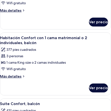
estándar
Wifi gratuito
con
Más
Más detalles
1
detalles
sobre
cama
Ver precio
Habitación
matrimonial
estándar
o
con
Abrir
Habitación de hotel con cama, escritorio
9
2
1
Habitación Confort con 1 cama matrimonial o 2
todas
cama
individuales,
individuales, balcón
matrimonial
las
balcón
377 pies cuadrados
o
fotos
2
3 personas
de
individuales,
1 cama King size o 2 camas individuales
Habitación
balcón
Confort
Wifi gratuito
con
Más
Más detalles
1
detalles
sobre
cama
Ver precio
Habitación
matrimonial
Confort
o
con
Abrir
Ropa de cama de alta calidad y caja de
10
2
1
Suite Confort, balcón
todas
cama
individuales,
431 pies cuadrados