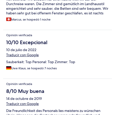
Durchreise waren. Die Zimmer sind gemütlich im Landhausstil
eingerichtet und sehr sauber, die Betten sind sehr bequem. Wir
haben sehr gut bei offenem Fenster geschlafen, es ist nachts
ruhig. Das Frühstücksbuffet macht auf den ersten Blick einen
Marcus, se hospedó 1 noche
reichhaltigen Eindruck, auf den zweiten Blick merkt man aber,
dass da nach "Luft nach oben" ist. Die Brötchen wirkten etwas
"minderwertig", der Kuchen oder der Bagel wirkten wie
Opinión verificada
Billigwaren aus dem Supermarkt, aber trotzdem okay.
10/10 Excepcional
10 de julio de 2022
Traducir con Google
Sauberkeit: Top Personal: Top Zimmer: Top
Uwe Klaus, se hospedó 7 noches
Opinión verificada
8/10 Muy buena
14 de octubre de 2019
Traducir con Google
Die Freundlichkeit des Personals lies meistens zu wünschen