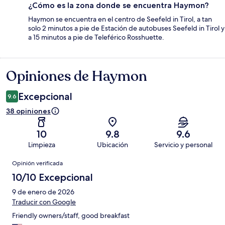
¿Cómo es la zona donde se encuentra Haymon?
Haymon se encuentra en el centro de Seefeld in Tirol, a tan
solo 2 minutos a pie de Estación de autobuses Seefeld in Tirol y
a 15 minutos a pie de Teleférico Rosshuette.
Opiniones de Haymon
Opiniones
Excepcional
9.6
38 opiniones
10
9.8
9.6
Limpieza
Ubicación
Servicio y personal
Opiniones
Opinión verificada
10/10 Excepcional
9 de enero de 2026
Traducir con Google
Friendly owners/staff, good breakfast