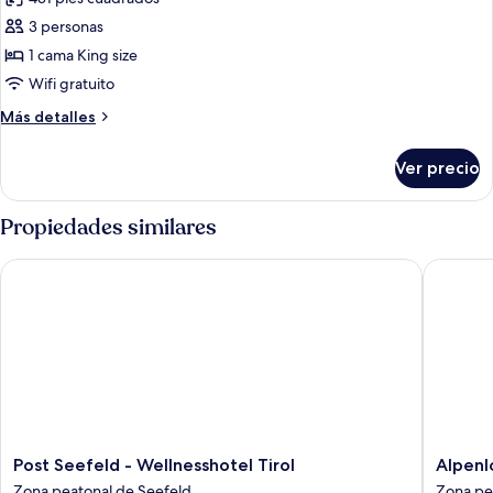
matrimonial
las
balcón
o
3 personas
fotos
2
de
1 cama King size
individuales,
Suite
balcón
Wifi gratuito
Confort,
Más
Más detalles
balcón
detalles
sobre
Ver precio
Suite
Confort,
balcón
Propiedades similares
Post Seefeld - Wellnesshotel Tirol
Alpenlov
Post
Alpenlo
Post Seefeld - Wellnesshotel Tirol
Alpenl
Seefeld
-
Zona peatonal de Seefeld
Zona pe