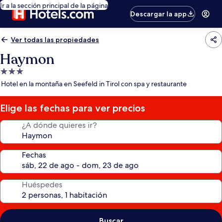
Ir a la sección principal de la página
Descargar la app
Ver todas las propiedades
Haymon
Propiedad
de
Hotel en la montaña en Seefeld in Tirol con spa y restaurante
3.0
estrellas
Elige las fechas para ver precios
¿A dónde quieres ir?
Fechas
Huéspedes
Buscar