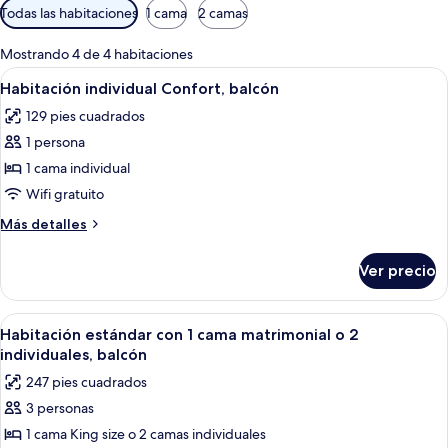
Filtros
Todas las habitaciones
1 cama
2 camas
disponibles
para
Mostrando 4 de 4 habitaciones
las
Abrir
Habitación de hotel con cama, una sill
7
Habitación individual Confort, balcón
habitaciones
todas
129 pies cuadrados
las
1 persona
fotos
de
1 cama individual
Habitación
Wifi gratuito
individual
Más
Más detalles
Confort,
detalles
balcón
sobre
Ver precio
Habitación
individual
Confort,
Abrir
Ropa de cama de alta calidad y caja de
7
balcón
Habitación estándar con 1 cama matrimonial o 2
todas
individuales, balcón
las
247 pies cuadrados
fotos
3 personas
de
1 cama King size o 2 camas individuales
Habitación