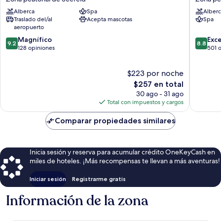
-
Adult
Alberca
Spa
Alberc
Wellnesshotel
SPA
Traslado del/al
Acepta mascotas
Spa
Tirol
Hotel
aeropuerto
Zona
Zona
9.2
8.8
peatonal
Magnífico
peatona
Exc
9.2
8.8
de
de
de
128 opiniones
de
501 
10,
10,
Seefeld
Seefeld
Magnífico,
Excelent
$223 por noche
128
501
opiniones
El
opinion
$257 en total
precio
30 ago - 31 ago
actual
Total con impuestos y cargos
es
de
Comparar propiedades similares
$257
Inicia sesión y reserva para acumular crédito OneKeyCash en
miles de hoteles. ¡Más recompensas te llevan a más aventuras!
Iniciar sesión
Registrarme gratis
Información de la zona