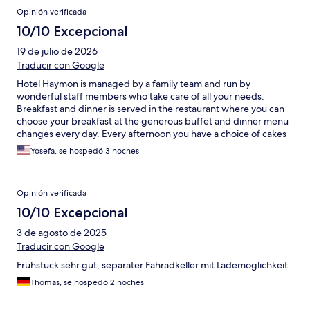
Opinión verificada
10/10 Excepcional
19 de julio de 2026
Traducir con Google
Hotel Haymon is managed by a family team and run by
wonderful staff members who take care of all your needs.
Breakfast and dinner is served in the restaurant where you can
choose your breakfast at the generous buffet and dinner menu
changes every day. Every afternoon you have a choice of cakes
and cookies and you can order coffee or any other beverage.
Yosefa, se hospedó 3 noches
We had a quite big room with a terrace facing the mountains. I
definitely recommend the hotel for a short or long term stay.
Opinión verificada
10/10 Excepcional
3 de agosto de 2025
Traducir con Google
Frühstück sehr gut, separater Fahradkeller mit Lademöglichkeit
Thomas, se hospedó 2 noches