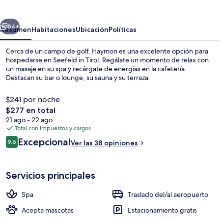
erior
Siguiente
54+
Resumen
Habitaciones
Ubicación
Políticas
Cerca de un campo de golf, Haymon es una excelente opción para
hospedarse en Seefeld in Tirol. Regálate un momento de relax con
un masaje en su spa y recárgate de energías en la cafetería.
Destacan su bar o lounge, su sauna y su terraza.
$241 por noche
El
$277 en total
precio
21 ago - 22 ago
total
Total con impuestos y cargos
Entrada de la propiedad
es
Opiniones
Excepcional
9.6
Ver las 38 opiniones
de
9.6 de 10,
$277
Servicios principales
Spa
Traslado del/al aeropuerto
Acepta mascotas
Estacionamiento gratis