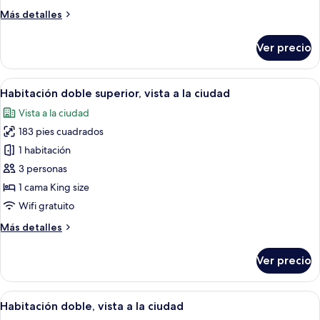
vista
Más
Más detalles
a
detalles
la
sobre
Ver precio
ciudad
Habitación
doble
Deluxe,
Abrir
Un dormitorio con cama, cortinas, un
2
vista
Habitación doble superior, vista a la ciudad
todas
a
Vista a la ciudad
la
las
ciudad
183 pies cuadrados
fotos
de
1 habitación
Habitación
3 personas
doble
1 cama King size
superior,
Wifi gratuito
vista
Más
Más detalles
a
detalles
la
sobre
Ver precio
ciudad
Habitación
doble
superior,
Abrir
Una habitación con una cama, una mesa
2
vista
Habitación doble, vista a la ciudad
todas
a