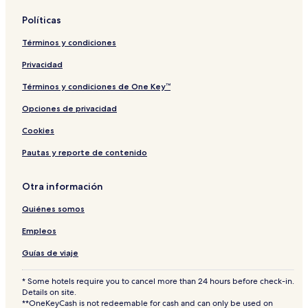
l
s
c
y
y
Políticas
O
a
Términos y condiciones
k
T
Privacidad
r
e
Términos y condiciones de One Key™
e
Opciones de privacidad
Cookies
Pautas y reporte de contenido
Otra información
Quiénes somos
Empleos
Guías de viaje
* Some hotels require you to cancel more than 24 hours before check-in.
Details on site.
**OneKeyCash is not redeemable for cash and can only be used on