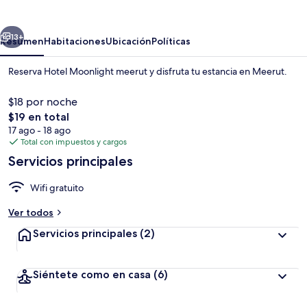
meerut
erior
Siguiente
13+
Resumen
Habitaciones
Ubicación
Políticas
Reserva Hotel Moonlight meerut y disfruta tu estancia en Meerut.
$18 por noche
El
$19 en total
precio
17 ago - 18 ago
total
Total con impuestos y cargos
es
Servicios principales
de
$19
Interior
Wifi gratuito
Ver todos
Servicios principales
(2)
Siéntete como en casa
(6)