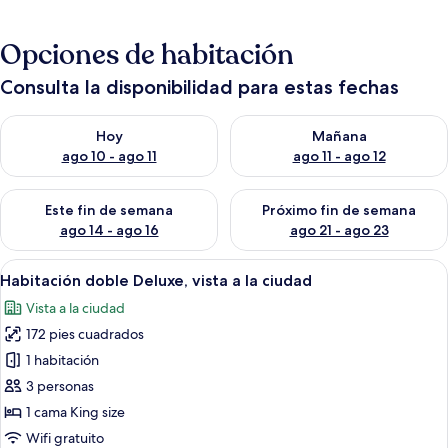
Opciones de habitación
Consulta la disponibilidad para estas fechas
Consulta la disponibilidad para hoy ago 10 - ago 11
Consulta la disponibilidad par
Hoy
Mañana
ago 10 - ago 11
ago 11 - ago 12
Consulta la disponibilidad para este fin de semana ago 14 - ag
Consulta la disponibilidad pa
Este fin de semana
Próximo fin de semana
ago 14 - ago 16
ago 21 - ago 23
Abrir
Una habitación de hotel con cama, arm
4
Habitación doble Deluxe, vista a la ciudad
todas
Vista a la ciudad
las
172 pies cuadrados
fotos
de
1 habitación
Habitación
3 personas
doble
1 cama King size
Deluxe,
Wifi gratuito