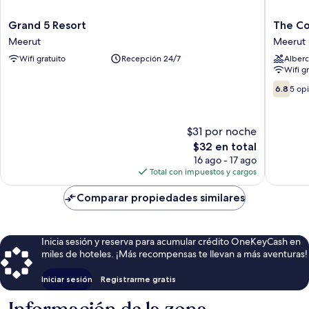
Grand
The
Grand 5 Resort
The C
5
Conway
Meerut
Meerut
Resort
Meerut
Wifi gratuito
Recepción 24/7
Alberc
Meerut
Wifi g
6.8
6.8
5 op
de
10,
5
$31 por noche
opinion
El
$32 en total
precio
16 ago - 17 ago
actual
Total con impuestos y cargos
es
de
Comparar propiedades similares
$32
Inicia sesión y reserva para acumular crédito OneKeyCash en
miles de hoteles. ¡Más recompensas te llevan a más aventuras!
Iniciar sesión
Registrarme gratis