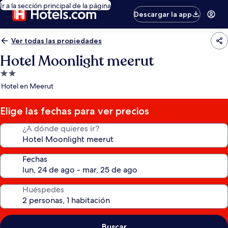
Ir a la sección principal de la página
Descargar la app
Ver todas las propiedades
Hotel Moonlight meerut
Propiedad
de
Hotel en Meerut
2.0
estrellas
Elige las fechas para ver precios
¿A dónde quieres ir?
Fechas
Huéspedes
Buscar