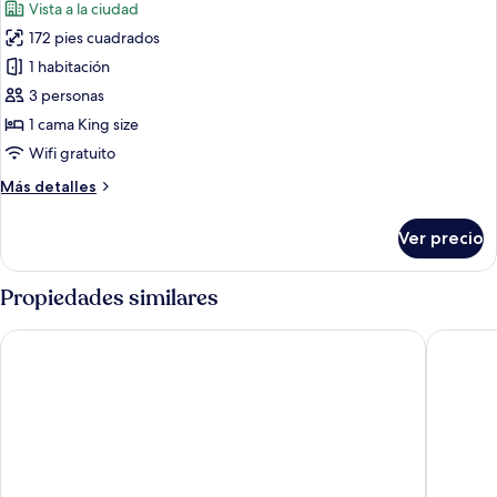
Vista a la ciudad
la
las
ciudad
172 pies cuadrados
fotos
de
1 habitación
Habitación
3 personas
doble,
1 cama King size
vista
Wifi gratuito
a
Más
Más detalles
la
detalles
ciudad
sobre
Ver precio
Habitación
doble,
vista
Propiedades similares
a
la
Grand 5 Resort
The Con
ciudad