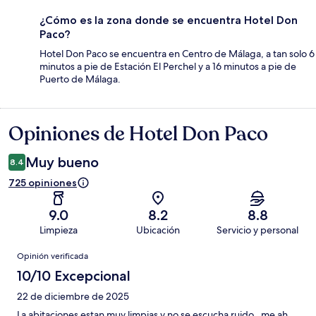
¿Cómo es la zona donde se encuentra Hotel Don
Paco?
Hotel Don Paco se encuentra en Centro de Málaga, a tan solo 6
minutos a pie de Estación El Perchel y a 16 minutos a pie de
Puerto de Málaga.
Opiniones de Hotel Don Paco
Opiniones
Muy bueno
8.4
725 opiniones
9.0
8.2
8.8
Limpieza
Ubicación
Servicio y personal
Opiniones
Opinión verificada
10/10 Excepcional
22 de diciembre de 2025
La abitaciones estan muy limpias y no se escucha ruido , me ah