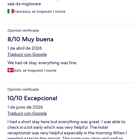
sala da migliorare
Francesca, se hospedó 1 noche
Opinión verificada
8/10 Muy buena
1 de abril de 2026
Traducir con Google
We had ok stay, everything was fine.
Adis, se hospedó 1 noche
Opinión verificada
10/10 Excepcional
1 de junio de 2026
Traducir con Google
I had a short stay here but everything was great. I was able to
check in a bit early which was very helpful. The hotel
receptionist was very helpful especially in the morning When I
needed a taxi to the airport. The room was clean and well air