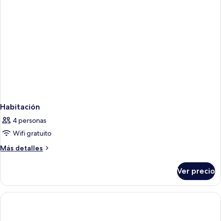
Habitación
4 personas
Wifi gratuito
Más
Más detalles
detalles
sobre
Ver precio
Habitación