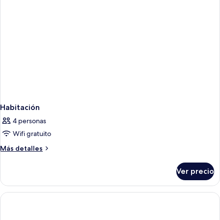
Habitación
4 personas
Wifi gratuito
Más
Más detalles
detalles
sobre
Ver precio
Habitación