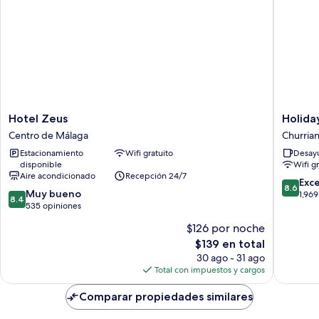
Hotel
Holiday
Hotel Zeus
Holida
Zeus
Inn
Centro de Málaga
Churria
Centro
Express
Estacionamiento
Wifi gratuito
Desayu
de
Malaga
disponible
Wifi g
Málaga
Airport
Aire acondicionado
Recepción 24/7
by
8.6
Exc
8.6
8.4
Muy bueno
IHG
de
1,969
8.4
de
535 opiniones
Churria
10,
10,
Excelent
$126 por noche
Muy
1,969
El
$139 en total
bueno,
opinion
precio
535
30 ago - 31 ago
actual
opiniones
Total con impuestos y cargos
es
de
Comparar propiedades similares
$139