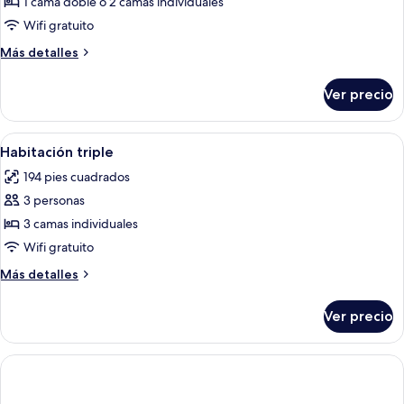
de
1 cama doble o 2 camas individuales
Habitación
Wifi gratuito
doble
Más
Más detalles
detalles
sobre
Ver precio
Habitación
doble
Abrir
Habitación de hotel con dos camas, un 
6
Habitación triple
todas
194 pies cuadrados
las
3 personas
fotos
de
3 camas individuales
Habitación
Wifi gratuito
triple
Más
Más detalles
detalles
sobre
Ver precio
Habitación
triple