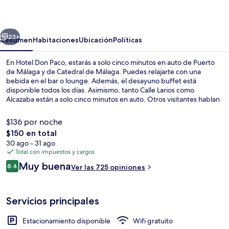
Paco
erior
Siguiente
23+
Resumen
Habitaciones
Ubicación
Políticas
En Hotel Don Paco, estarás a solo cinco minutos en auto de Puerto
de Málaga y de Catedral de Málaga. Puedes relajarte con una
bebida en el bar o lounge. Además, el desayuno buffet está
disponible todos los días. Asimismo, tanto Calle Larios como
Alcazaba están a solo cinco minutos en auto. Otros visitantes hablan
maravillas de las amenidades y características como el personal
amable. La propiedad está a una corta distancia a pie de algunas
$136 por noche
opciones de transporte público: Estación El Perchel está a 6 minutos
El
$150 en total
y Estación de metro Guadalmedina está a 9 minutos.
precio
30 ago - 31 ago
Caja de seguridad en la habitación, esc
total
Total con impuestos y cargos
es
Opiniones
Muy buena
8.4
Ver las 725 opiniones
de
8.4 de 10,
$150
Servicios principales
Estacionamiento disponible
Wifi gratuito