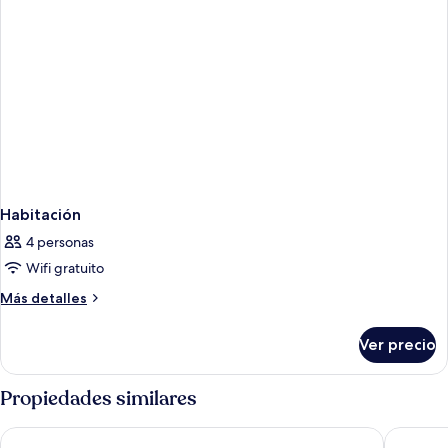
Habitación
4 personas
Wifi gratuito
Más
Más detalles
detalles
sobre
Ver precio
Habitación
Propiedades similares
Hotel Zeus
Holiday 