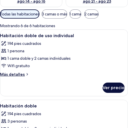
ago 14 - ago 16
ago 21 - ago 23
Filtros
Todas las habitaciones
3 camas o más
1 cama
2 camas
disponibles
para
Mostrando 6 de 6 habitaciones
las
Abrir
Cama doble con cabecera, mesitas de n
7
Habitación doble de uso individual
habitaciones
todas
194 pies cuadrados
las
1 persona
fotos
de
1 cama doble y 2 camas individuales
Habitación
Wifi gratuito
doble
Más
Más detalles
de
detalles
uso
sobre
Ver precio
Habitación
individual
doble
de
Abrir
Una habitación de hotel moderna con 
7
uso
Habitación doble
todas
individual
194 pies cuadrados
las
3 personas
fotos