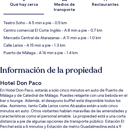
Sección del mapa
Qué hay cerca
Medios de
Restaurantes
transporte
Teatro Soho
- A 5 min a pie
- 0.5 km
Centro comercial El Corte Inglés
- A 8 min a pie
- 0.7 km
Mercado Central de Atarazanas
- A 11 min a pie
- 1.0 km
Calle Larios
- A 15 min a pie
- 1.3 km
Puerto de Málaga
- A 16 min a pie
- 1.4 km
Información de la propiedad
Hotel Don Paco
En Hotel Don Paco, estarás a solo cinco minutos en auto de Puerto de
Málaga y de Catedral de Málaga. Puedes relajarte con una bebida en el
bar o lounge. Además, el desayuno buffet está disponible todos los
días. Asimismo, tanto Calle Larios como Alcazaba están a solo cinco
minutos en auto. Otros visitantes hablan maravillas de las amenidades y
características como el personal amable. La propiedad está a una corta
distancia a pie de algunas opciones de transporte público: Estación El
Perchel está a 6 minutos y Estación de metro Guadalmedina está a 9