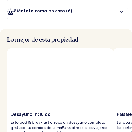
Siéntete como en casa
(6)
Lo mejor de esta propiedad
Desayuno incluido
Paisaj
Este bed & breakfast ofrece un desayuno completo
La ropa
gratuito. La comida de la mañana ofrece a los viajeros
las cort