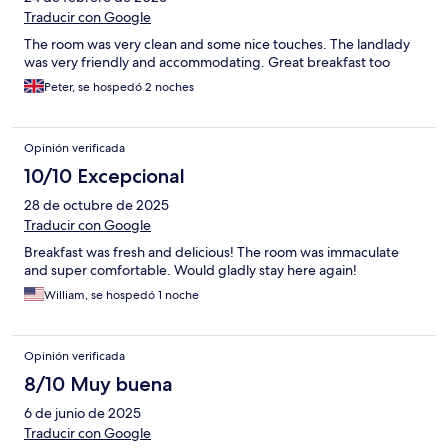
de croire que ce soit une erreur. Nous sommes arrives sous la
Traducir con Google
pluie et le vent et aurions vraiment aime pouvoir nous detendre
The room was very clean and some nice touches. The landlady
dans le jaccuzy a notre arrivee. Les chambres en elles-memes
was very friendly and accommodating. Great breakfast too
sont spatieuses et propres, mais nous ne pouvons pas mettre de
commentaires positifs regardant les hotes au vu de la facon
Peter, se hospedó 2 noches
dont notre reservation a ete geree
Opinión verificada
10/10 Excepcional
28 de octubre de 2025
Traducir con Google
Breakfast was fresh and delicious! The room was immaculate
and super comfortable. Would gladly stay here again!
William, se hospedó 1 noche
Opinión verificada
8/10 Muy buena
6 de junio de 2025
Traducir con Google