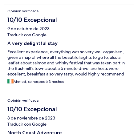
Opinión verificada
10/10 Excepcional
9 de octubre de 2023
Traducir con Google
A very delightful stay
Excellent experience, everything was so very well organised,
given a map of where all the beautiful sights to go to, also a
leaflet about salmon and whisky festival that was taken part in
the Bushmill's town about a 5 minute drive, are hosts were
excellent, breakfast also very tasty, would highly recommend
this to people travelling to this part of the country
Ahmed, se hospedó 3 noches
Opinión verificada
10/10 Excepcional
8 de noviembre de 2023
Traducir con Google
North Coast Adventure