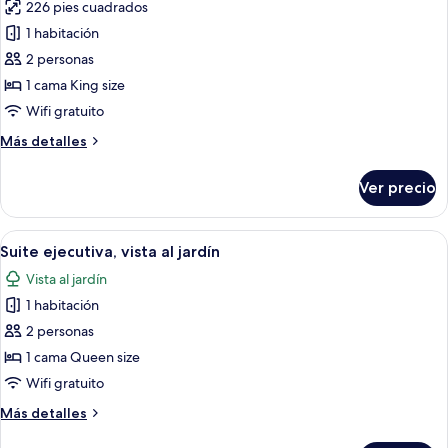
226 pies cuadrados
fotos
de
1 habitación
Habitación
2 personas
doble
1 cama King size
Deluxe,
Wifi gratuito
vista
Más
Más detalles
al
detalles
mar
sobre
Ver precio
Habitación
doble
Deluxe,
Abrir
Sábanas de algodón egipcio y ropa de
9
vista
Suite ejecutiva, vista al jardín
todas
al
Vista al jardín
mar
las
1 habitación
fotos
de
2 personas
Suite
1 cama Queen size
ejecutiva,
Wifi gratuito
vista
Más
Más detalles
al
detalles
jardín
sobre