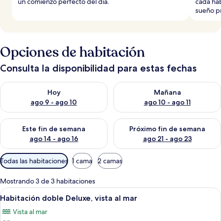
un comienzo perfecto del día.
cada hab
sueño p
Opciones de habitación
Consulta la disponibilidad para estas fechas
Consulta la disponibilidad para hoy ago 9 - ago 10
Consulta la disponibilidad par
Hoy
Mañana
ago 9 - ago 10
ago 10 - ago 11
Consulta la disponibilidad para este fin de semana ago 14 - ag
Consulta la disponibilidad pa
Este fin de semana
Próximo fin de semana
ago 14 - ago 16
ago 21 - ago 23
Filtros
Todas las habitaciones
1 cama
2 camas
disponibles
para
Mostrando 3 de 3 habitaciones
las
Abrir
Sábanas de algodón egipcio y ropa de
1
Habitación doble Deluxe, vista al mar
habitaciones
todas
Vista al mar
las