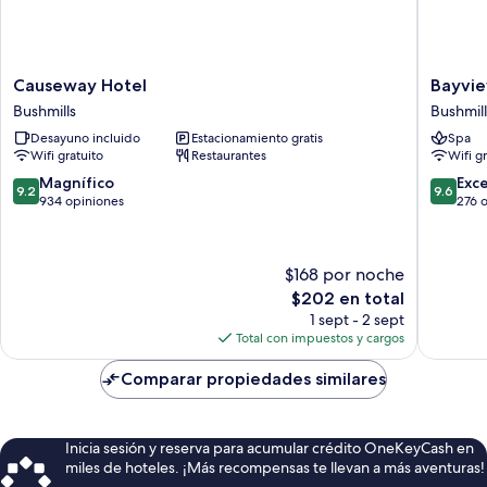
Causeway
Bayview
Causeway Hotel
Bayvie
Hotel
Hotel
Bushmills
Bushmill
Bushmills
Bushmill
Desayuno incluido
Estacionamiento gratis
Spa
Wifi gratuito
Restaurantes
Wifi g
9.2
9.6
Magnífico
Exc
9.2
9.6
de
de
934 opiniones
276 
10,
10,
Magnífico,
Excepcio
934
276
$168 por noche
opiniones
opinion
El
$202 en total
precio
1 sept - 2 sept
actual
Total con impuestos y cargos
es
de
Comparar propiedades similares
$202
Inicia sesión y reserva para acumular crédito OneKeyCash en
miles de hoteles. ¡Más recompensas te llevan a más aventuras!