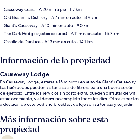
Causeway Coast
- A 20 min a pie
- 1.7 km
Old Bushmills Distillery
- A 7 min en auto
- 8.9 km
Giant's Causeway
- A 10 min en auto
- 9.0 km
The Dark Hedges (setos oscuros)
- A 11 min en auto
- 15.7 km
Castillo de Dunluce
- A 13 min en auto
- 14.1 km
Información de la propiedad
Causeway Lodge
En Causeway Lodge, estarás a 15 minutos en auto de Giant's Causeway.
Los huéspedes pueden visitar la sala de fitness para una buena sesión
de ejercicio. Entre los servicios sin costo extra, pueden disfrutar de wifi,
estacionamiento, y el desayuno completo todos los días. Otros aspectos
a destacar de este bed and breakfast de lujo son su terraza y su jardín.
Más información sobre esta
propiedad