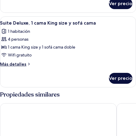
Ver precio
Suite
ejecutiva,
vista
Abrir
Servicios de la habitación
4
al
Suite Deluxe, 1 cama King size y sofá cama
todas
jardín
1 habitación
las
4 personas
fotos
de
1 cama King size y 1 sofá cama doble
Suite
Wifi gratuito
Deluxe,
Más
Más detalles
1
detalles
cama
sobre
Ver precio
Suite
King
Deluxe,
size
1
Propiedades similares
y
cama
King
sofá
Causeway Hotel
Bayview 
size
cama
y
sofá
cama