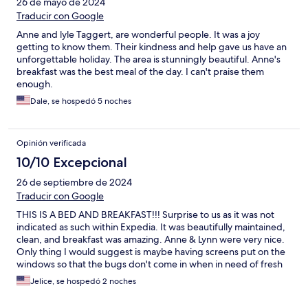
26 de mayo de 2024
Traducir con Google
Anne and lyle Taggert, are wonderful people. It was a joy
getting to know them. Their kindness and help gave us have an
unforgettable holiday. The area is stunningly beautiful. Anne's
breakfast was the best meal of the day. I can't praise them
enough.
Dale, se hospedó 5 noches
Opinión verificada
10/10 Excepcional
26 de septiembre de 2024
Traducir con Google
THIS IS A BED AND BREAKFAST!!! Surprise to us as it was not
indicated as such within Expedia. It was beautifully maintained,
clean, and breakfast was amazing. Anne & Lynn were very nice.
Only thing I would suggest is maybe having screens put on the
windows so that the bugs don't come in when in need of fresh
air.
Jelice, se hospedó 2 noches