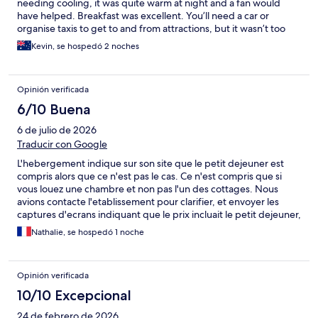
needing cooling, it was quite warm at night and a fan would
have helped. Breakfast was excellent. You’ll need a car or
organise taxis to get to and from attractions, but it wasn’t too
difficult. Don’t let your GPS take you along Toberkeagh Rd. If it
Kevin, se hospedó 2 noches
does, drive past and reroute.
Opinión verificada
6/10 Buena
6 de julio de 2026
Traducir con Google
L'hebergement indique sur son site que le petit dejeuner est
compris alors que ce n'est pas le cas. Ce n'est compris que si
vous louez une chambre et non pas l'un des cottages. Nous
avions contacte l'etablissement pour clarifier, et envoyer les
captures d'ecrans indiquant que le prix incluait le petit dejeuner,
nous n'avons pas recu de reponse avant notre arrivee. Nous
Nathalie, se hospedó 1 noche
avions aussi demander si le jacuzzy pouvait etre ulitise malgres
notre arrivee tardive, la non plus aucine reponse. Grosse
deception, etant donne que le jaccuzy et le petit dejeuner
Opinión verificada
etaient nos criteres decisifs. Lorsque nous avons re verifier apres
coup leur annonce sur le site, le petit dejeuner continue
10/10 Excepcional
ad'apparaitre comme inclus avec toutes les reservations. Etant
24 de febrero de 2026
donne le nombre de commentaires qui en parlent, il est difficile