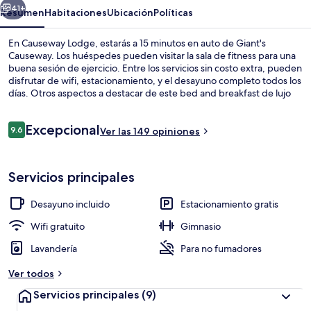
41+
Resumen
Habitaciones
Ubicación
Políticas
En Causeway Lodge, estarás a 15 minutos en auto de Giant's
Causeway. Los huéspedes pueden visitar la sala de fitness para una
buena sesión de ejercicio. Entre los servicios sin costo extra, pueden
disfrutar de wifi, estacionamiento, y el desayuno completo todos los
días. Otros aspectos a destacar de este bed and breakfast de lujo
son su terraza y su jardín.
Opiniones
Excepcional
9.6
Ver las 149 opiniones
9.6 de 10,
Sábanas de algodón egipcio y ropa de
Servicios principales
Desayuno incluido
Estacionamiento gratis
Wifi gratuito
Gimnasio
Lavandería
Para no fumadores
Ver todos
Servicios principales
(9)