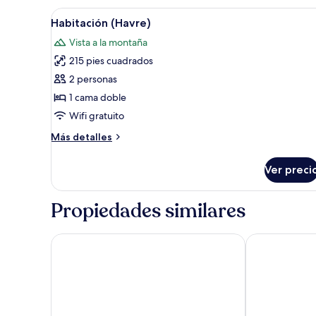
Abrir
Un dormitorio con cama, una si
5
Habitación (Havre)
todas
Vista a la montaña
las
215 pies cuadrados
fotos
de
2 personas
Habitación
1 cama doble
(Havre)
Wifi gratuito
Más
Más detalles
detalles
sobre
Ver preci
Habitación
(Havre)
Propiedades similares
Riad Anma
Paradise of Si