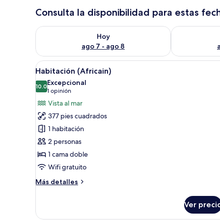
Consulta la disponibilidad para estas fec
Consulta la disponibilidad para hoy ago 7 - ago 8
Consulta la d
Hoy
ago 7 - ago 8
Abrir
Una habitación de hotel con u
6
Habitación (Africain)
todas
Excepcional
las
10.0
10.0 de 10
(1
1 opinión
fotos
opinión)
Vista al mar
de
377 pies cuadrados
Habitación
1 habitación
(Africain)
2 personas
1 cama doble
Wifi gratuito
Más
Más detalles
detalles
sobre
Ver preci
Habitación
(Africain)