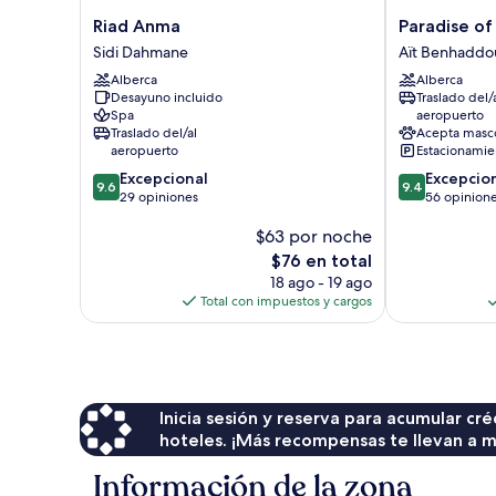
Riad
Paradise
Riad Anma
Paradise of
Anma
of
Sidi Dahmane
Aït Benhaddo
Sidi
Silence
Alberca
Alberca
Dahmane
Aït
Desayuno incluido
Traslado del/
Benhaddou
Spa
aeropuerto
Traslado del/al
Acepta masc
aeropuerto
Estacionamien
9.6
9.4
Excepcional
Excepcio
9.6
9.4
de
de
29 opiniones
56 opinion
10,
10,
$63 por noche
Excepcional,
Excepcional,
29
56
El
$76 en total
opiniones
opiniones
precio
18 ago - 19 ago
actual
Total con impuestos y cargos
es
de
$76
Inicia sesión y reserva para acumular c
hoteles. ¡Más recompensas te llevan a m
Información de la zona