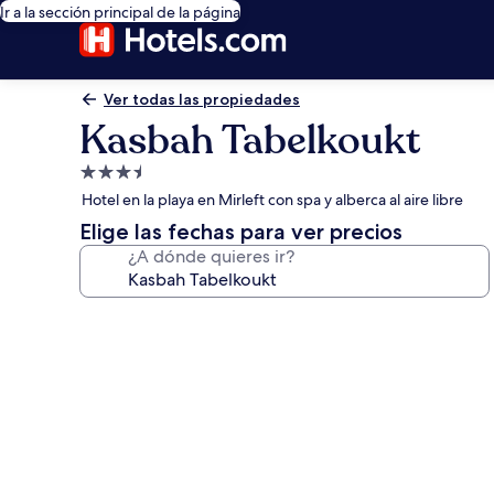
Ir a la sección principal de la página
Ver todas las propiedades
Kasbah Tabelkoukt
Propiedad
de
Hotel en la playa en Mirleft con spa y alberca al aire libre
3.5
Elige las fechas para ver precios
estrellas
¿A dónde quieres ir?
Galería
de
fotos
de
Kasbah
Tabelkoukt