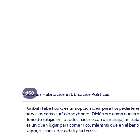
50+
Resumen
Habitaciones
Ubicación
Políticas
Kasbah Tabelkoukt es una opción ideal para hospedarte en l
servicios como surf o bodyboard. Diviértete como nunca en 
lleno de relajación, puedes hacerlo con un masaje, un trata
es un buen lugar para comer rico, mientras que en el bar 
vapor, su snack bar o deli y su terraza.