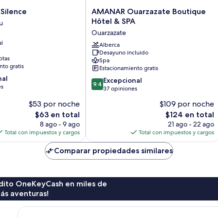
AMANAR
 Silence
AMANAR Ouarzazate Boutique
Ouarzazate
Hôtel & SPA
u
Boutique
Ouarzazate
Hôtel
al
&
Alberca
Desayuno incluido
SPA
otas
Spa
Ouarzazate
to gratis
Estacionamiento gratis
nal
9.4
Excepcional
9.4
es
de
37 opiniones
10,
$53 por noche
$109 por noche
Excepcional,
El
El
$63 en total
$124 en total
37
precio
precio
opiniones
8 ago - 9 ago
21 ago - 22 ago
actual
actual
Total con impuestos y cargos
Total con impuestos y cargos
es
es
de
de
Comparar propiedades similares
$63
$124
rédito OneKeyCash en miles de
ás aventuras!