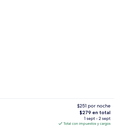
tio
Caja de seguridad en la habitación, co
$251 por noche
El
$279 en total
precio
1 sept - 2 sept
Terraza o patio
total
Total con impuestos y cargos
es
de