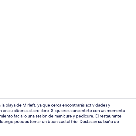
Terraza o pa
a playa de Mirleft, ya que cerca encontrarás actividades y
en su alberca al aire libre. Si quieres consentirte con un momento
miento facial o una sesión de manicure y pedicure. El restaurante
Exterior
o lounge puedes tomar un buen coctel frío. Destacan su baño de