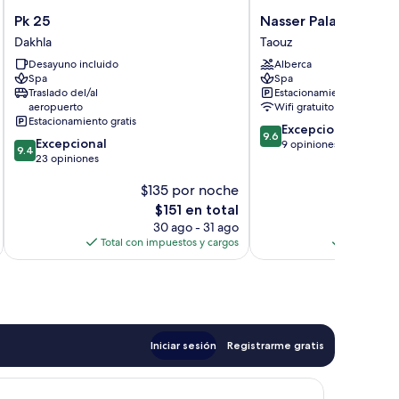
Pk
Nasser
Pk 25
Nasser Palace Suites
25
Palace
Dakhla
Taouz
Dakhla
Suites
Desayuno incluido
Alberca
&
Spa
Spa
Spa
Traslado del/al
Estacionamiento gratis
Taouz
aeropuerto
Wifi gratuito
Estacionamiento gratis
9.6
Excepcional
9.6
9.4
Excepcional
de
9 opiniones
9.4
de
23 opiniones
10,
10,
Excepcional,
$135 por noche
$
Excepcional,
9
23
El
opiniones
$151 en total
opiniones
precio
30 ago - 31 ago
actual
Total con impuestos y cargos
Total con 
es
de
$151
Iniciar sesión
Registrarme gratis