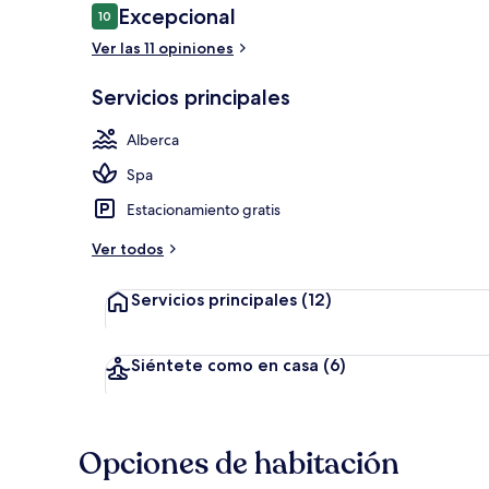
Opiniones
Excepcional
10
10 de 10,
Ver las 11 opiniones
Restaurante al
Servicios principales
Alberca
Spa
Estacionamiento gratis
Ver todos
Servicios principales
(12)
Siéntete como en casa
(6)
Opciones de habitación