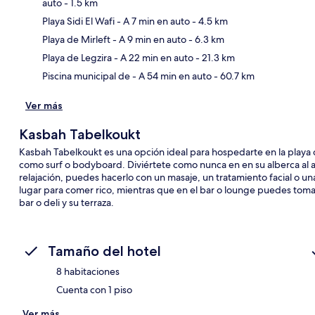
auto
- 1.5 km
Playa Sidi El Wafi
- A 7 min en auto
- 4.5 km
Sec
Playa de Mirleft
- A 9 min en auto
- 6.3 km
Playa de Legzira
- A 22 min en auto
- 21.3 km
Piscina municipal de
- A 54 min en auto
- 60.7 km
Ver más
Kasbah Tabelkoukt
Kasbah Tabelkoukt es una opción ideal para hospedarte en la playa d
como surf o bodyboard. Diviértete como nunca en en su alberca al ai
relajación, puedes hacerlo con un masaje, un tratamiento facial o u
lugar para comer rico, mientras que en el bar o lounge puedes toma
bar o deli y su terraza.
Tamaño del hotel
8 habitaciones
Cuenta con 1 piso
Ver más