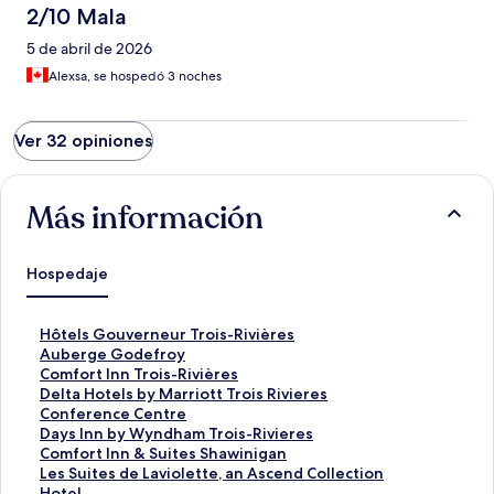
2/10 Mala
5 de abril de 2026
Alexsa, se hospedó 3 noches
Ver 32 opiniones
Más información
Hospedaje
E
Hôtels Gouverneur Trois-Rivières
n
E
Auberge Godefroy
l
n
E
Comfort Inn Trois-Rivières
a
l
n
E
Delta Hotels by Marriott Trois Rivieres
c
a
l
n
Conference Centre
e
c
a
l
E
Days Inn by Wyndham Trois-Rivieres
p
e
c
a
n
E
Comfort Inn & Suites Shawinigan
a
p
e
c
l
n
E
Les Suites de Laviolette, an Ascend Collection
r
a
p
e
a
l
n
Hotel