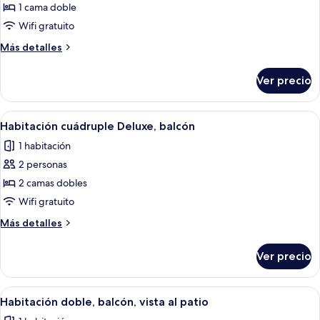
de
1 cama doble
Habitación
Wifi gratuito
doble
Más
Más detalles
económica,
detalles
balcón,
sobre
Ver precio
Habitación
vista
doble
al
económica,
Abrir
Habitación de hotel con una cama gran
patio
6
balcón,
Habitación cuádruple Deluxe, balcón
todas
vista
1 habitación
al
las
patio
2 personas
fotos
de
2 camas dobles
Habitación
Wifi gratuito
cuádruple
Más
Más detalles
Deluxe,
detalles
balcón
sobre
Ver precio
Habitación
cuádruple
Deluxe,
Abrir
Habitación de hotel con una cama gran
4
balcón
Habitación doble, balcón, vista al patio
todas