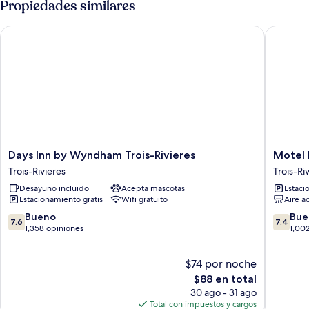
Propiedades similares
vista
al
Days Inn by Wyndham Trois-Rivieres
Motel Bel
patio
Days
Motel
Days Inn by Wyndham Trois-Rivieres
Motel 
Inn
Bellefeui
Trois-Rivieres
Trois-Ri
by
Trois-
Desayuno incluido
Acepta mascotas
Estaci
Wyndham
Rivieres
Estacionamiento gratis
Wifi gratuito
Aire a
Trois-
Rivieres
7.6
7.4
Bueno
Bue
7.6
7.4
Trois-
de
de
1,358 opiniones
1,00
Rivieres
10,
10,
Bueno,
Bueno,
$74 por noche
1,358
1,002
opiniones
El
opinion
$88 en total
precio
30 ago - 31 ago
actual
Total con impuestos y cargos