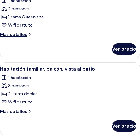
1 habitación
las
2 personas
fotos
de
1 cama Queen size
Habitación
Wifi gratuito
doble,
Más
Más detalles
balcón,
detalles
vista
sobre
Ver precio
Habitación
al
doble,
patio
balcón,
Abrir
Una habitación con literas, un escrito
4
vista
Habitación familiar, balcón, vista al patio
todas
al
1 habitación
patio
las
3 personas
fotos
de
2 literas dobles
Habitación
Wifi gratuito
familiar,
Más
Más detalles
balcón,
detalles
vista
sobre
Ver precio
Habitación
al
familiar,
patio
balcón,