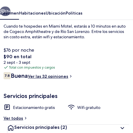
erior
Siguiente
17+
Resumen
Habitaciones
Ubicación
Políticas
Cuando te hospedes en Miami Motel, estarás a 10 minutos en auto
de Cogeco Amphitheatre y de Río San Lorenzo. Entre los servicios
sin costo extra, están wifi y estacionamiento.
$76 por noche
El
$90 en total
precio
2 sept - 3 sept
total
Total con impuestos y cargos
es
Opiniones
Buena
Tabla de planchar con plancha y wifi g
7.8
Ver las 32 opiniones
de
7.8 de 10,
$90
Servicios principales
Estacionamiento gratis
Wifi gratuito
Ver todos
Servicios principales
(2)