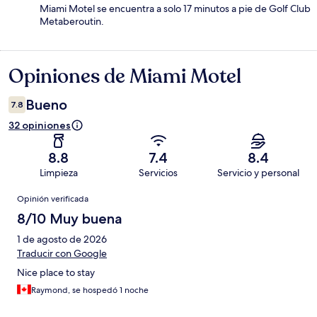
Miami Motel se encuentra a solo 17 minutos a pie de Golf Club
Metaberoutin.
Opiniones de Miami Motel
Opiniones
Bueno
7.8
32 opiniones
8.8
7.4
8.4
Limpieza
Servicios
Servicio y personal
Opiniones
Opinión verificada
8/10 Muy buena
1 de agosto de 2026
Traducir con Google
Nice place to stay
Raymond, se hospedó 1 noche