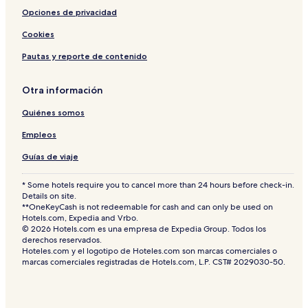
r
Opciones de privacidad
e
s
Cookies
O
u
Pautas y reporte de contenido
e
s
t
Otra información
b
Quiénes somos
y
I
Empleos
H
G
Guías de viaje
* Some hotels require you to cancel more than 24 hours before check-in.
Details on site.
**OneKeyCash is not redeemable for cash and can only be used on
Hotels.com, Expedia and Vrbo.
© 2026 Hotels.com es una empresa de Expedia Group. Todos los
derechos reservados.
Hoteles.com y el logotipo de Hoteles.com son marcas comerciales o
marcas comerciales registradas de Hotels.com, L.P. CST# 2029030-50.