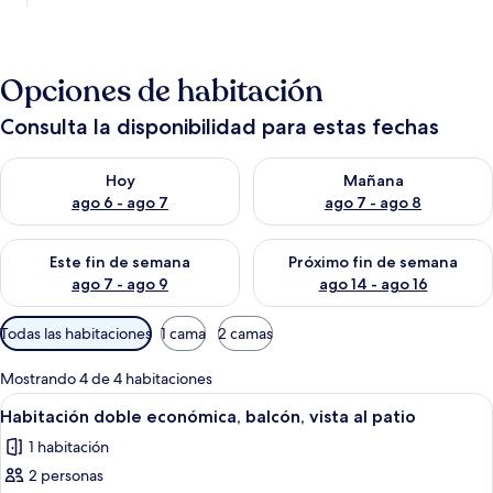
Opciones de habitación
Consulta la disponibilidad para estas fechas
Consulta la disponibilidad para hoy ago 6 - ago 7
Consulta la disponibilidad pa
Hoy
Mañana
ago 6 - ago 7
ago 7 - ago 8
Consulta la disponibilidad para este fin de semana ago 7 - ag
Consulta la disponibilidad par
Este fin de semana
Próximo fin de semana
ago 7 - ago 9
ago 14 - ago 16
Filtros
Todas las habitaciones
1 cama
2 camas
disponibles
para
Mostrando 4 de 4 habitaciones
las
Abrir
Una habitación de hotel con una cama, 
4
Habitación doble económica, balcón, vista al patio
habitaciones
todas
1 habitación
las
2 personas
fotos