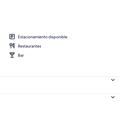
e libre, sombrillas en la alberca y camastros
Estacionamiento disponible
Restaurantes
Bar