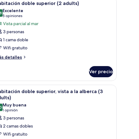
7
sta
bitación doble superior (2 adults)
dults)
odas
Excelente
s
8
8.8 de 10
(5
5 opiniones
berca
otos
opiniones)
Vista parcial al mar
e
ults)
3 personas
abitación
1 cama doble
oble
Wifi gratuito
uperior
2
ás
s detalles
talles
dults)
bre
Ver precio
bitación
ble
perior
 a la ciudad.
 mesita de noche de madera, una silla y un amplio ventanal con vista a la c
brir
Un balcón con una mesa y sillas blancas, con v
5
bitación doble superior, vista a la alberca (3
odas
ults)
ults)
s
Muy buena
0
otos
8.0 de 10
(1
1 opinión
e
opinión)
3 personas
abitación
2 camas dobles
oble
Wifi gratuito
uperior,