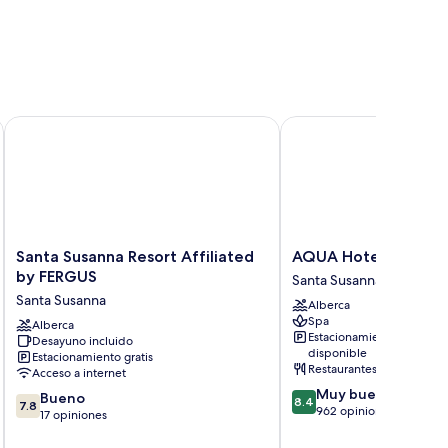
Santa Susanna Resort Affiliated by FERGUS
AQUA Hotel Aquamarin
Santa
AQUA
Santa Susanna Resort Affiliated
AQUA Hotel Aquamar
Susanna
Hotel
by FERGUS
Santa Susanna
Resort
Aquamarina
Santa Susanna
Alberca
Affiliated
&
Spa
by
Alberca
Spa
Estacionamiento
Desayuno incluido
FERGUS
Santa
disponible
Estacionamiento gratis
Santa
Susanna
Restaurantes
Acceso a internet
Susanna
8.4
Muy bueno
7.8
Bueno
8.4
7.8
de
962 opiniones
de
17 opiniones
10,
10,
Muy