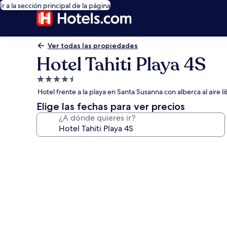
Ir a la sección principal de la página
Ver todas las propiedades
Hotel Tahiti Playa 4S
Propiedad
de
Hotel frente a la playa en Santa Susanna con alberca al aire l
4.5
Elige las fechas para ver precios
estrellas
¿A dónde quieres ir?
Galería
de
fotos
de
Hotel
Tahiti