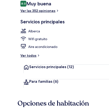
Opiniones
Muy buena
8.0
8.0 de 10,
Ver las 352 opiniones
Alberca al air
Servicios principales
Alberca
Wifi gratuito
Aire acondicionado
Ver todos
Servicios principales
(12)
Para familias
(6)
Opciones de habitación