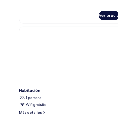
Ver preci
Habitación
1 persona
Wifi gratuito
Más
Más detalles
detalles