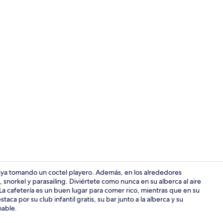
Minibar, esp
playa tomando un coctel playero. Además, en los alrededores
 snorkel y parasailing. Diviértete como nunca en su alberca al aire
La cafetería es un buen lugar para comer rico, mientras que en su
Vista fronta
aca por su club infantil gratis, su bar junto a la alberca y su
mable.