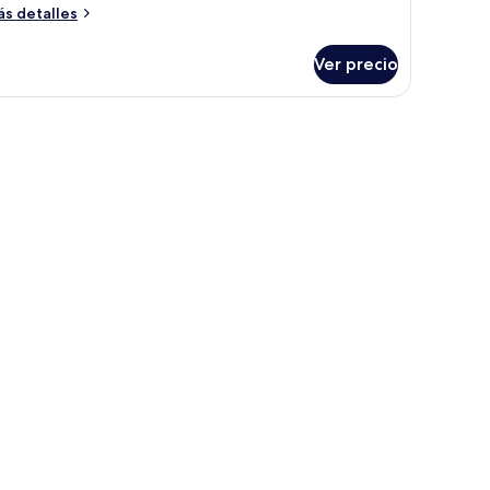
ás
s detalles
talles
bre
Ver precio
bitación