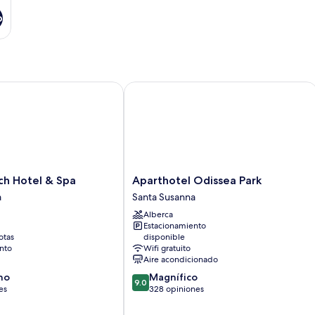
o
 Hotel & Spa
Aparthotel Odissea Park
Aparthotel
ch Hotel & Spa
Aparthotel Odissea Park
Odissea
a
Santa Susanna
Park
Alberca
Santa
Estacionamiento
Susanna
otas
disponible
nto
Wifi gratuito
Aire acondicionado
9.0
no
Magnífico
9.0
de
es
328 opiniones
10,
Magnífico,