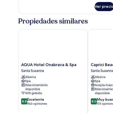
sobre
Ver preci
Habitación
Propiedades similares
AQUA Hotel Onabrava & Spa
Caprici Beach
AQUA
Caprici
AQUA Hotel Onabrava & Spa
Caprici Bea
Hotel
Beach
Santa Susanna
Santa Susann
Onabrava
Hotel
Alberca
Alberca
&
&
Spa
Spa
Spa
Spa
Estacionamiento
Acepta masc
Santa
Santa
disponible
Estacionamie
Susanna
Susanna
Wifi gratuito
disponible
8.8
8.0
Excelente
Muy bue
8.8
8.0
de
de
963 opiniones
173 opinion
10,
10,
Excelente,
Muy