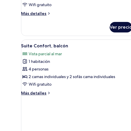
Wifi gratuito
(2
adults
Más
Más detalles
+
detalles
sobre
1
Ver preci
Habitación
child)
doble
superior
Abrir
Una habitación de hotel con u
4
(2
Suite Confort, balcón
todas
adults
Vista parcial al mar
+
las
1
1 habitación
fotos
child)
de
4 personas
Suite
2 camas individuales y 2 sofás cama individuales
Confort,
Wifi gratuito
balcón
Más
Más detalles
detalles
sobre
Suite
Confort,
balcón