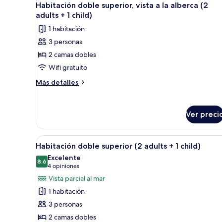
5
vista
Habitación doble superior, vista a la alberca (2
adults)
todas
a
adults + 1 child)
la
las
1 habitación
alberca
fotos
(4
3 personas
de
adults)
2 camas dobles
Habitación
doble
Wifi gratuito
superior,
Más
Más detalles
vista
detalles
sobre
a
Habitación
la
Ver preci
doble
alberca
superior,
(2
vista
Abrir
Habitación de hotel con dos ca
6
a
Habitación doble superior (2 adults + 1 child)
adults
todas
la
Excelente
+
alberca
las
8.6
8.6 de 10
(4
4 opiniones
1
(2
fotos
opiniones)
Vista parcial al mar
adults
child)
de
+
1 habitación
Habitación
1
3 personas
child)
doble
2 camas dobles
superior