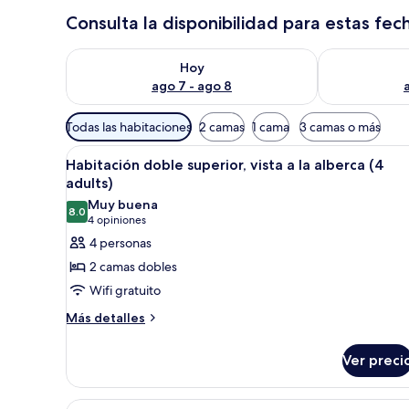
Consulta la disponibilidad para estas fec
Consulta la disponibilidad para hoy ago 7 - ago 8
Consulta la d
Hoy
ago 7 - ago 8
Filtros
Todas las habitaciones
2 camas
1 cama
3 camas o más
disponibles
Abrir
Habitación de hotel con cama, t
para
8
Habitación doble superior, vista a la alberca (4
todas
las
adults)
las
habitaciones
Muy buena
8.0
fotos
8.0 de 10
(4
4 opiniones
de
opiniones)
4 personas
Habitación
2 camas dobles
doble
Wifi gratuito
superior,
Más
Más detalles
vista
detalles
a
sobre
Ver preci
la
Habitación
doble
alberca
superior,
(4
Abrir
Un balcón con una mesa y sillas