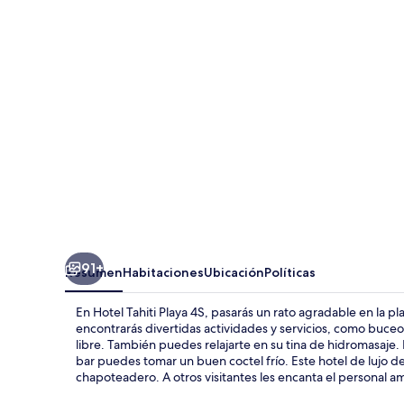
Playa
4S
91+
Resumen
Habitaciones
Ubicación
Políticas
En Hotel Tahiti Playa 4S, pasarás un rato agradable en la 
encontrarás divertidas actividades y servicios, como buceo,
libre. También puedes relajarte en su tina de hidromasaje. 
bar puedes tomar un buen coctel frío. Este hotel de lujo dest
chapoteadero. A otros visitantes les encanta el personal a