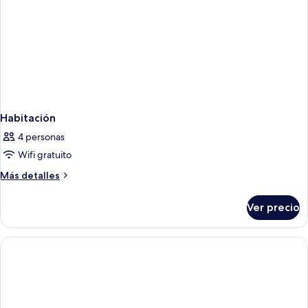
Habitación
4 personas
Wifi gratuito
Más
Más detalles
detalles
sobre
Ver precio
Habitación