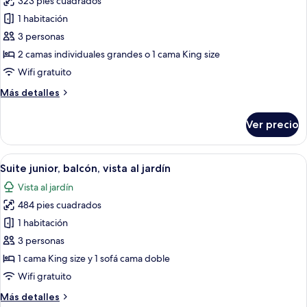
323 pies cuadrados
las
1 habitación
fotos
de
3 personas
Habitación
2 camas individuales grandes o 1 cama King size
doble
Wifi gratuito
estándar,
Más
Más detalles
balcón
detalles
sobre
Ver precio
Habitación
doble
estándar,
Abrir
Una habitación de hotel moderna con u
5
balcón
Suite junior, balcón, vista al jardín
todas
Vista al jardín
las
484 pies cuadrados
fotos
de
1 habitación
Suite
3 personas
junior,
1 cama King size y 1 sofá cama doble
balcón,
Wifi gratuito
vista
Más
Más detalles
al