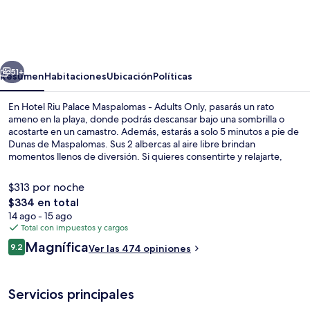
Riu
Palace
Maspalomas
erior
Siguiente
-
51+
Resumen
Habitaciones
Ubicación
Políticas
Adults
En Hotel Riu Palace Maspalomas - Adults Only, pasarás un rato
Only
ameno en la playa, donde podrás descansar bajo una sombrilla o
acostarte en un camastro. Además, estarás a solo 5 minutos a pie de
Dunas de Maspalomas. Sus 2 albercas al aire libre brindan
momentos llenos de diversión. Si quieres consentirte y relajarte,
puedes hacerlo con un masaje. Disfruta la gastronomía en sus 3
restaurantes, y si quieres tomar un coctel, los 2 bares o lounges son
$313 por noche
un buen lugar. Este hotel de lujo destaca por su bar junto a la
El
$334 en total
alberca, su gimnasio y su sala de fitness. A otros visitantes les
precio
14 ago - 15 ago
encanta el personal amable.
Vista aérea
total
Total con impuestos y cargos
es
Opiniones
Magnífica
9.2
Ver las 474 opiniones
de
9.2 de 10,
$334
Servicios principales