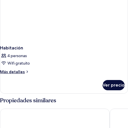
Habitación
4 personas
Wifi gratuito
Más
Más detalles
detalles
sobre
Ver precio
Habitación
Propiedades similares
Lopesan Costa Meloneras Resort & Spa
Hotel Ri