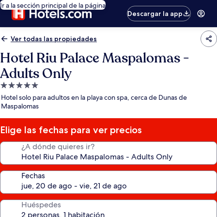
Ir a la sección principal de la página
Descargar la app
Ver todas las propiedades
Hotel Riu Palace Maspalomas -
Adults Only
Propiedad
de
Hotel solo para adultos en la playa con spa, cerca de Dunas de
5.0
Maspalomas
estrellas
Elige las fechas para ver precios
¿A dónde quieres ir?
Fechas
Huéspedes