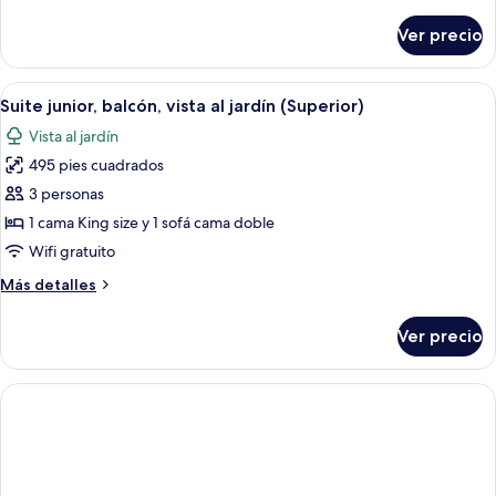
detalles
jardín
sobre
Ver precio
Suite
junior,
balcón,
Abrir
Habitación de hotel con una cama grande
6
vista
Suite junior, balcón, vista al jardín (Superior)
todas
al
Vista al jardín
jardín
las
495 pies cuadrados
fotos
de
3 personas
Suite
1 cama King size y 1 sofá cama doble
junior,
Wifi gratuito
balcón,
Más
Más detalles
vista
detalles
al
sobre
Ver precio
Suite
jardín
junior,
(Superior)
balcón,
vista
al
jardín
(Superior)