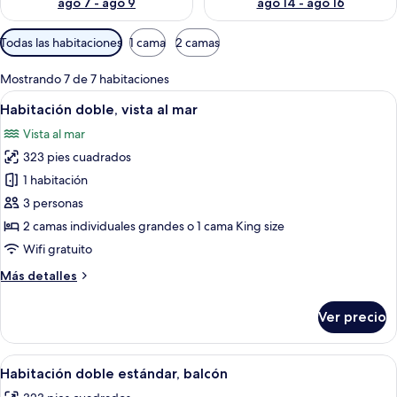
ago 7 - ago 9
ago 14 - ago 16
Filtros
Todas las habitaciones
1 cama
2 camas
disponibles
para
Mostrando 7 de 7 habitaciones
las
Abrir
Habitación de hotel con una cama grand
5
Habitación doble, vista al mar
habitaciones
todas
Vista al mar
las
323 pies cuadrados
fotos
de
1 habitación
Habitación
3 personas
doble,
2 camas individuales grandes o 1 cama King size
vista
Wifi gratuito
al
Más
Más detalles
mar
detalles
sobre
Ver precio
Habitación
doble,
vista
Abrir
Habitación de hotel con una cama grand
4
al
Habitación doble estándar, balcón
todas
mar