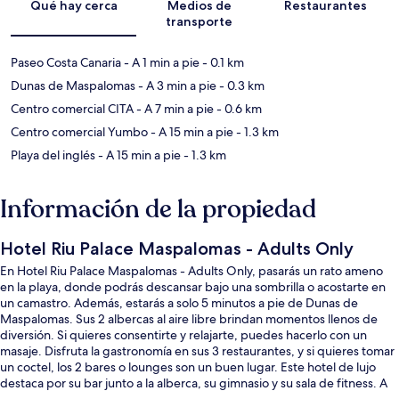
Qué hay cerca
Medios de
Restaurantes
transporte
Paseo Costa Canaria
- A 1 min a pie
- 0.1 km
Dunas de Maspalomas
- A 3 min a pie
- 0.3 km
Centro comercial CITA
- A 7 min a pie
- 0.6 km
Centro comercial Yumbo
- A 15 min a pie
- 1.3 km
Playa del inglés
- A 15 min a pie
- 1.3 km
Información de la propiedad
Hotel Riu Palace Maspalomas - Adults Only
En Hotel Riu Palace Maspalomas - Adults Only, pasarás un rato ameno
en la playa, donde podrás descansar bajo una sombrilla o acostarte en
un camastro. Además, estarás a solo 5 minutos a pie de Dunas de
Maspalomas. Sus 2 albercas al aire libre brindan momentos llenos de
diversión. Si quieres consentirte y relajarte, puedes hacerlo con un
masaje. Disfruta la gastronomía en sus 3 restaurantes, y si quieres tomar
un coctel, los 2 bares o lounges son un buen lugar. Este hotel de lujo
destaca por su bar junto a la alberca, su gimnasio y su sala de fitness. A
otros visitantes les encanta el personal amable.