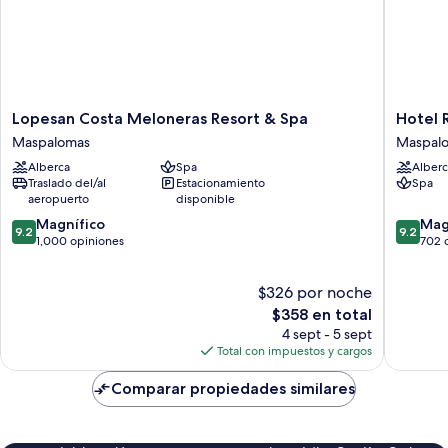
Lopesan
Hotel
Lopesan Costa Meloneras Resort & Spa
Hotel 
Costa
Riu
Maspalomas
Maspal
Meloneras
Palace
Alberca
Spa
Alberc
Resort
Oasis
Traslado del/al
Estacionamiento
Spa
&
Maspal
aeropuerto
disponible
Spa
9.2
9.2
Maspalomas
Magnífico
Mag
9.2
9.2
de
de
1,000 opiniones
702 
10,
10,
Magnífico,
Magnífi
$326 por noche
1,000
702
opiniones
El
opinion
$358 en total
precio
4 sept - 5 sept
actual
Total con impuestos y cargos
es
de
Comparar propiedades similares
$358