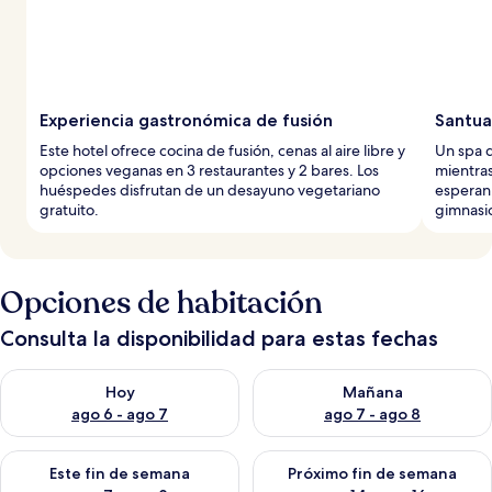
Experiencia gastronómica de fusión
Santua
Este hotel ofrece cocina de fusión, cenas al aire libre y
Un spa d
opciones veganas en 3 restaurantes y 2 bares. Los
mientras
huéspedes disfrutan de un desayuno vegetariano
esperan.
gratuito.
gimnasio
Opciones de habitación
Consulta la disponibilidad para estas fechas
Consulta la disponibilidad para hoy ago 6 - ago 7
Consulta la disponibilidad pa
Hoy
Mañana
ago 6 - ago 7
ago 7 - ago 8
Consulta la disponibilidad para este fin de semana ago 7 - ag
Consulta la disponibilidad par
Este fin de semana
Próximo fin de semana