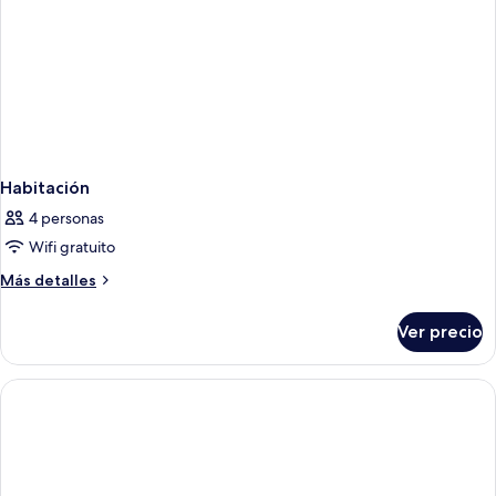
Habitación
4 personas
Wifi gratuito
Más
Más detalles
detalles
sobre
Ver precio
Habitación