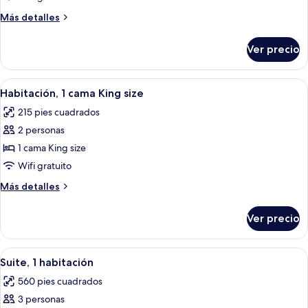
2
Más
Más detalles
camas
detalles
individuales
sobre
Ver precio
Habitación,
2
camas
Abrir
Habitación de hotel con una cama gran
10
individuales
Habitación, 1 cama King size
todas
215 pies cuadrados
las
2 personas
fotos
de
1 cama King size
Habitación,
Wifi gratuito
1
Más
Más detalles
cama
detalles
King
sobre
Ver precio
Habitación,
size
1
cama
Abrir
Habitación de hotel con un gran mural d
9
King
Suite, 1 habitación
todas
size
560 pies cuadrados
las
3 personas
fotos