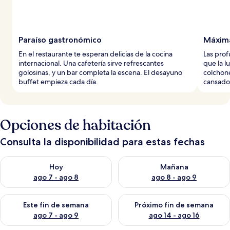
Paraíso gastronómico
Máxima
En el restaurante te esperan delicias de la cocina
Las prof
internacional. Una cafetería sirve refrescantes
que la l
golosinas, y un bar completa la escena. El desayuno
colchon
buffet empieza cada día.
cansado
Opciones de habitación
Consulta la disponibilidad para estas fechas
Consulta la disponibilidad para hoy ago 7 - ago 8
Consulta la disponibilidad pa
Hoy
Mañana
ago 7 - ago 8
ago 8 - ago 9
Consulta la disponibilidad para este fin de semana ago 7 - ag
Consulta la disponibilidad par
Este fin de semana
Próximo fin de semana
ago 7 - ago 9
ago 14 - ago 16