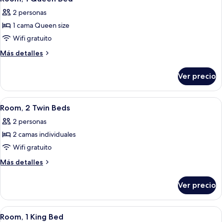
todas
size,
personas
2 personas
con
las
discapacitadas
acceso
1 cama Queen size
fotos
para
de
Wifi gratuito
personas
Room,
discapacitadas
Más
Más detalles
1
detalles
sobre
Queen
Ver precio
Room,
Bed
1
Queen
Abrir
Una habitación de hotel con dos camas,
5
Bed
Room, 2 Twin Beds
todas
2 personas
las
2 camas individuales
fotos
de
Wifi gratuito
Room,
Más
Más detalles
2
detalles
sobre
Twin
Ver precio
Room,
Beds
2
Twin
Abrir
Habitación de hotel con una cama gran
10
Beds
Room, 1 King Bed