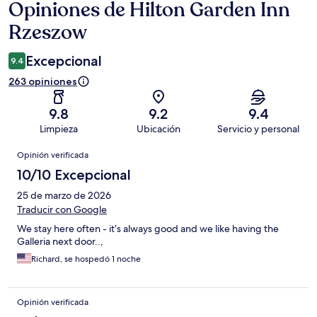
Opiniones de Hilton Garden Inn
Opiniones
Rzeszow
Excepcional
9.4
263 opiniones
9.8
9.2
9.4
Limpieza
Ubicación
Servicio y personal
Opiniones
Opinión verificada
10/10 Excepcional
25 de marzo de 2026
Traducir con Google
We stay here often - it’s always good and we like having the
Galleria next door..,
Richard, se hospedó 1 noche
Opinión verificada