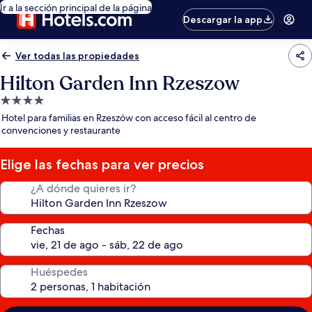
Ir a la sección principal de la página
Descargar la app
Ver todas las propiedades
Hilton Garden Inn Rzeszow
Propiedad
de
Hotel para familias en Rzeszów con acceso fácil al centro de
4.0
convenciones y restaurante
estrellas
Elige las fechas para ver precios
¿A dónde quieres ir?
Fechas
Huéspedes