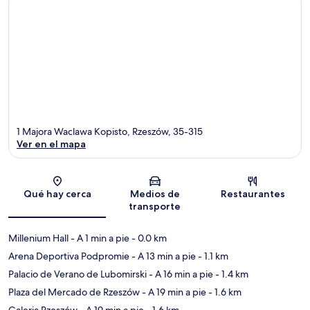
1 Majora Waclawa Kopisto, Rzeszów, 35-315
Ver en el mapa
Sección del mapa
Qué hay cerca
Medios de
Restaurantes
transporte
Millenium Hall
- A 1 min a pie
- 0.0 km
Arena Deportiva Podpromie
- A 13 min a pie
- 1.1 km
Palacio de Verano de Lubomirski
- A 16 min a pie
- 1.4 km
Plaza del Mercado de Rzeszów
- A 19 min a pie
- 1.6 km
Galeria Rzeszów
- A 19 min a pie
- 1.6 km