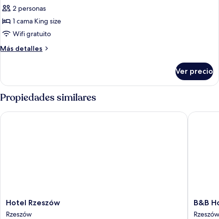
todas
2 personas
las
1 cama King size
fotos
de
Wifi gratuito
Room,
Más
Más detalles
1
detalles
sobre
King
Ver precio
Room,
Bed
1
King
Propiedades similares
Bed
Hotel Rzeszów
B&B Hot
Hotel
B&B
Hotel Rzeszów
B&B H
Rzeszów
Hotel
Rzeszów
Rzeszó