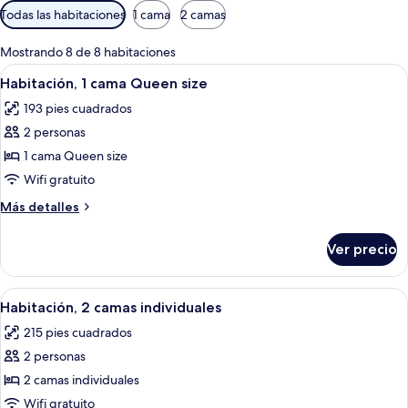
Filtros
Todas las habitaciones
1 cama
2 camas
disponibles
para
Mostrando 8 de 8 habitaciones
las
Abrir
Habitación de hotel con una cama grand
6
Habitación, 1 cama Queen size
habitaciones
todas
193 pies cuadrados
las
2 personas
fotos
de
1 cama Queen size
Habitación,
Wifi gratuito
1
Más
Más detalles
cama
detalles
Queen
sobre
Ver precio
Habitación,
size
1
cama
Abrir
Habitación de hotel con dos camas, un 
7
Queen
Habitación, 2 camas individuales
todas
size
215 pies cuadrados
las
2 personas
fotos
de
2 camas individuales
Habitación,
Wifi gratuito