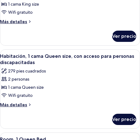
de
1 cama King size
Suite,
Wifi gratuito
1
Más
Más detalles
habitación
detalles
sobre
Ver precio
Suite,
1
habitación
Abrir
Habitación de hotel con ducha, inodor
7
Habitación, 1 cama Queen size, con acceso para personas
todas
discapacitadas
las
279 pies cuadrados
fotos
2 personas
de
1 cama Queen size
Habitación,
1
Wifi gratuito
cama
Más
Más detalles
Queen
detalles
sobre
size,
Ver precio
Habitación,
con
1
acceso
cama
Abrir
Una bandeja con cafetera, bolsitas de c
4
para
Queen
Room, 1 Queen Bed