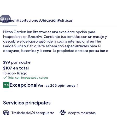
Inn
Rzeszow
erior
Siguiente
48+
Resumen
Habitaciones
Ubicación
Políticas
Hilton Garden Inn Rzeszow es una excelente opción para
hospedarse en Rzeszów. Consiente tus sentidos con un masaje y
descubre el delicioso sazón de la cocina internacional en The
Garden Grill & Bar, que te espera con especialidades para el
desayuno, la comida y la cena. La propiedad destaca por su bar o
lounge, su sala de fitness y su snack bar o deli.
$99 por noche
El
$107 en total
precio
15 ago - 16 ago
Recepción
total
Total con impuestos y cargos
es
Opiniones
Excepcional
9.4
Ver las 263 opiniones
de
9.4 de 10,
$107
Servicios principales
Traslado del/al aeropuerto
Acepta mascotas