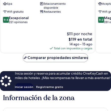
Rzeszów
Rzeszów
Spa
Estacionamiento
Acept
Centru
disponible
Rzeszów
Wifi gratuito
Restaurantes
Wifi g
9.4
9.2
Excepcional
Mag
9.4
9.2
de
de
221 opiniones
281 
10,
10,
Excepcional,
Magnífi
$111 por noche
221
281
El
$119 en total
opiniones
opinion
precio
14 ago - 15 ago
actual
Total con impuestos y cargos
es
de
Comparar propiedades similares
$119
Inicia sesión y reserva para acumular crédito OneKeyCash en
miles de hoteles. ¡Más recompensas te llevan a más aventuras!
Iniciar sesión
Registrarme gratis
Información de la zona