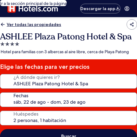
Ir a la sección principal de la página
Descargar la app
Ver todas las propiedades
ASHLEE Plaza Patong Hotel & Spa
Propiedad
de
Hotel para familias con 3 albercas al aire libre, cerca de Playa Patong
4.0
estrellas
Elige las fechas para ver precios
¿A dónde quieres ir?
Fechas
Huéspedes
Buscar