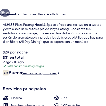
Patong
Hotel
erior
Siguiente
&
40+
Resumen
Habitaciones
Ubicación
Políticas
Spa
ASHLEE Plaza Patong Hotel & Spa te ofrece una terraza en la azotea
y está a solo 15 minutos a pie de Playa Patong. Consiente tus
sentidos con un masaje, una sesión de exfoliación corporal o una
sesión de aromaterapia y prueba los deliciosos platillos que hay para
ti en Bistro (All Day Dining), que te espera con un menú de
desayunos. Destacan sus 3 albercas al aire libre, su bar junto a la
alberca y su sala de fitness.
$29 por noche
El
$31 en total
precio
9 ago - 10 ago
Minibar, caja de seguridad en la habita
total
Total con impuestos y cargos
es
Opiniones
Buena
6.8
Ver las 373 opiniones
de
6.8 de 10,
$31
Servicios principales
Alberca
Spa
Estacionamiento gratis
Wifi gratuito