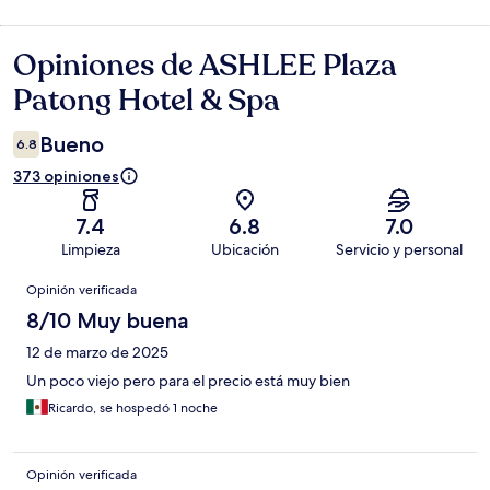
Opiniones de ASHLEE Plaza
Opiniones
Patong Hotel & Spa
Bueno
6.8
373 opiniones
7.4
6.8
7.0
Limpieza
Ubicación
Servicio y personal
Opiniones
Opinión verificada
8/10 Muy buena
12 de marzo de 2025
Un poco viejo pero para el precio está muy bien
Ricardo, se hospedó 1 noche
Opinión verificada