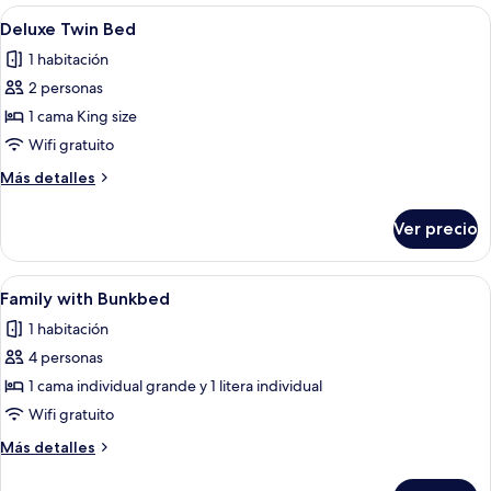
Bed
Abrir
Habitación de hotel con dos camas, un
4
Deluxe Twin Bed
todas
1 habitación
las
2 personas
fotos
de
1 cama King size
Deluxe
Wifi gratuito
Twin
Más
Más detalles
Bed
detalles
sobre
Ver precio
Deluxe
Twin
Bed
Abrir
Habitación de hotel con cama, mesitas
6
Family with Bunkbed
todas
1 habitación
las
4 personas
fotos
de
1 cama individual grande y 1 litera individual
Family
Wifi gratuito
with
Más
Más detalles
Bunkbed
detalles
sobre