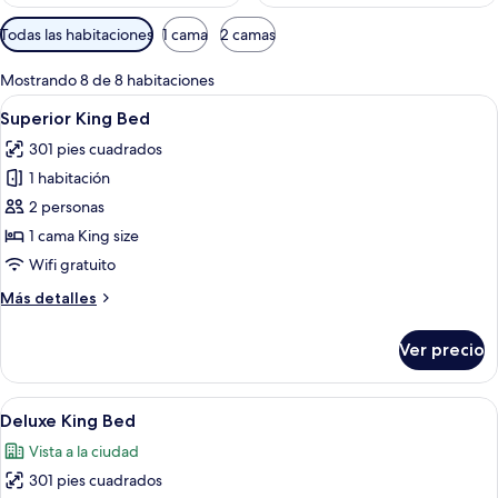
Filtros
Todas las habitaciones
1 cama
2 camas
disponibles
para
Mostrando 8 de 8 habitaciones
las
Abrir
Habitación de hotel con una cama gra
6
Superior King Bed
habitaciones
todas
301 pies cuadrados
las
1 habitación
fotos
de
2 personas
Superior
1 cama King size
King
Wifi gratuito
Bed
Más
Más detalles
detalles
sobre
Ver precio
Superior
King
Bed
Abrir
Habitación de hotel con una cama gra
5
Deluxe King Bed
todas
Vista a la ciudad
las
301 pies cuadrados
fotos