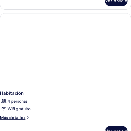
Ver precio
Habitación
Habitación
4 personas
Wifi gratuito
Más
Más detalles
detalles
sobre