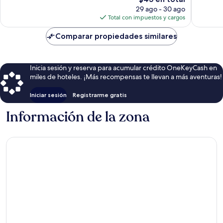
152
opinion
precio
29 ago - 30 ago
opiniones
actual
Total con impuestos y cargos
es
de
Comparar propiedades similares
$45
Inicia sesión y reserva para acumular crédito OneKeyCash en
miles de hoteles. ¡Más recompensas te llevan a más aventuras!
Iniciar sesión
Registrarme gratis
Información de la zona