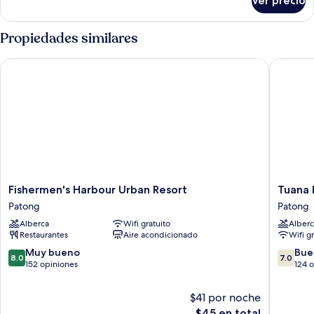
Ver precio
Habitación
Propiedades similares
Fishermen's Harbour Urban Resort
Tuana Ho
Fishermen's
Tuana
Fishermen's Harbour Urban Resort
Tuana 
Harbour
Hotels
Patong
Patong
Urban
The
Alberca
Wifi gratuito
Alberc
Resort
Natural
Restaurantes
Aire acondicionado
Wifi g
Patong
Resort
Patong
8.0
7.0
Muy bueno
Bue
8.0
7.0
de
de
152 opiniones
124 
10,
10,
Muy
Bueno,
$41 por noche
bueno,
124
El
$45 en total