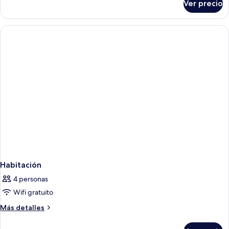
Ver precio
Family
with
Bunkbed
Habitación
4 personas
Wifi gratuito
Más
Más detalles
detalles
sobre