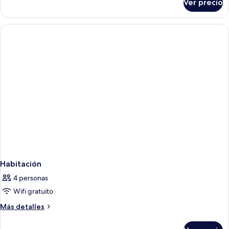
Ver precio
Habitación
Habitación
4 personas
Wifi gratuito
Más
Más detalles
detalles
sobre