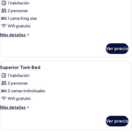
de
1 habitación
Deluxe
2 personas
King
1 cama King size
Bed
Wifi gratuito
Más
Más detalles
detalles
sobre
Ver precio
Deluxe
King
Bed
Abrir
Habitación de hotel con dos camas, un
4
Superior Twin Bed
todas
1 habitación
las
2 personas
fotos
de
2 camas individuales
Superior
Wifi gratuito
Twin
Más
Más detalles
Bed
detalles
sobre
Ver precio
Superior
Twin