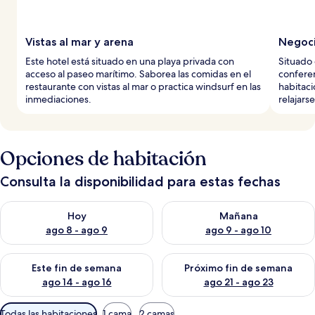
Vistas al mar y arena
Negoci
Este hotel está situado en una playa privada con
Situado 
acceso al paseo marítimo. Saborea las comidas en el
conferen
restaurante con vistas al mar o practica windsurf en las
habitac
inmediaciones.
relajarse
Opciones de habitación
Consulta la disponibilidad para estas fechas
Consulta la disponibilidad para hoy ago 8 - ago 9
Consulta la disponibilidad pa
Hoy
Mañana
ago 8 - ago 9
ago 9 - ago 10
Consulta la disponibilidad para este fin de semana ago 14 - ag
Consulta la disponibilidad pa
Este fin de semana
Próximo fin de semana
ago 14 - ago 16
ago 21 - ago 23
Filtros
Todas las habitaciones
1 cama
2 camas