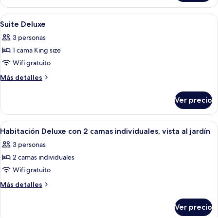
cama
Deluxe,
King
1
Abrir
Una habitación de hotel moderna con 
5
size
cama
Suite Deluxe
todas
King
3 personas
size
las
1 cama King size
fotos
de
Wifi gratuito
Suite
Más
Más detalles
Deluxe
detalles
sobre
Ver precio
Suite
Deluxe
Abrir
Una habitación de hotel moderna con 
4
Habitación Deluxe con 2 camas individuales, vista al jardín
todas
3 personas
las
2 camas individuales
fotos
de
Wifi gratuito
Habitación
Más
Más detalles
Deluxe
detalles
sobre
con
Ver precio
Habitación
2