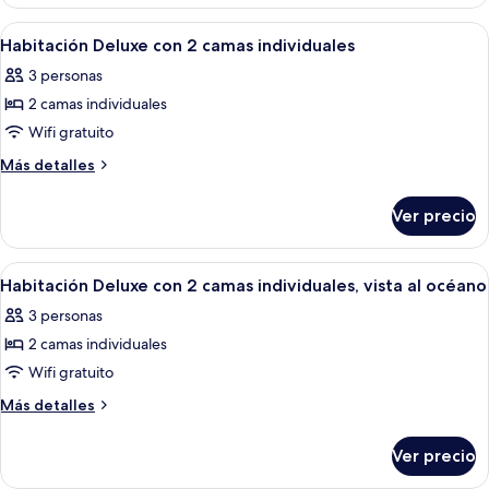
Deluxe
camas
con
Abrir
Una cama doble con sábanas blancas y
4
individuales,
2
Habitación Deluxe con 2 camas individuales
todas
camas
vista
3 personas
individuales,
las
al
vista
2 camas individuales
fotos
jardín
al
de
Wifi gratuito
jardín
Habitación
Más
Más detalles
Deluxe
detalles
sobre
con
Ver precio
Habitación
2
Deluxe
camas
con
Abrir
Una cama doble con sábanas blancas y
4
individuales
2
Habitación Deluxe con 2 camas individuales, vista al océano
todas
camas
3 personas
individuales
las
2 camas individuales
fotos
de
Wifi gratuito
Habitación
Más
Más detalles
Deluxe
detalles
sobre
con
Ver precio
Habitación
2
Deluxe