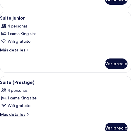
Suite
(Platinum)
Abrir
Una habitación de hotel moderna con 
7
Suite junior
todas
4 personas
las
1 cama King size
fotos
de
Wifi gratuito
Suite
Más
Más detalles
junior
detalles
sobre
Ver precio
Suite
junior
Abrir
Habitación de hotel con una cama grand
7
Suite (Prestige)
todas
4 personas
las
1 cama King size
fotos
de
Wifi gratuito
Suite
Más
Más detalles
(Prestige)
detalles
sobre
Ver precio
Suite