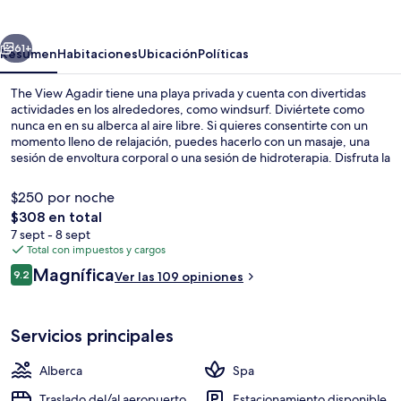
Agadir
erior
Siguiente
61+
Resumen
Habitaciones
Ubicación
Políticas
The View Agadir tiene una playa privada y cuenta con divertidas
actividades en los alrededores, como windsurf. Diviértete como
nunca en en su alberca al aire libre. Si quieres consentirte con un
momento lleno de relajación, puedes hacerlo con un masaje, una
sesión de envoltura corporal o una sesión de hidroterapia. Disfruta la
gastronomía en sus 4 restaurantes, y si quieres tomar un coctel, los 2
bares o lounges son un buen lugar. Este hotel de lujo destaca por su
$250 por noche
bar junto a la alberca, su sala de fitness y su sauna. Otros visitantes
El
$308 en total
hablan muy bien de las amenidades y características como la
precio
7 sept - 8 sept
condición en general.
Alberca al aire libre y sombrillas en la 
total
Total con impuestos y cargos
es
Opiniones
Magnífica
9.2
Ver las 109 opiniones
de
9.2 de 10,
$308
Servicios principales
Alberca
Spa
Traslado del/al aeropuerto
Estacionamiento disponible