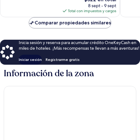
opiniones
143
precio
8 sept - 9 sept
opinion
actual
Total con impuestos y cargos
es
de
Comparar propiedades similares
$322
Inicia sesión y reserva para acumular crédito OneKeyCash en
miles de hoteles. ¡Más recompensas te llevan a más aventuras!
Iniciar sesión
Registrarme gratis
Información de la zona