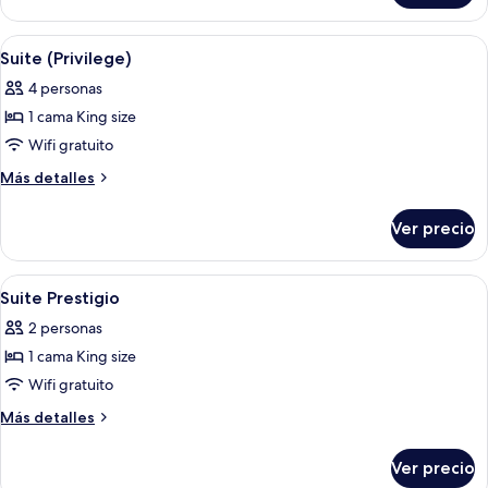
(Prestige)
Abrir
Habitación de hotel con una cama grand
7
Suite (Privilege)
todas
4 personas
las
1 cama King size
fotos
de
Wifi gratuito
Suite
Más
Más detalles
(Privilege)
detalles
sobre
Ver precio
Suite
(Privilege)
Abrir
Un resort con varias piscinas rodeado 
9
Suite Prestigio
todas
2 personas
las
1 cama King size
fotos
de
Wifi gratuito
Suite
Más
Más detalles
Prestigio
detalles
sobre
Ver precio
Suite