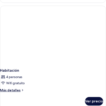
Prestigio
Habitación
4 personas
Wifi gratuito
Más
Más detalles
detalles
sobre
Ver precio
Habitación