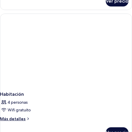
Ver precio
Deluxe
King
City
View
Habitación
4 personas
Wifi gratuito
Más
Más detalles
detalles
sobre