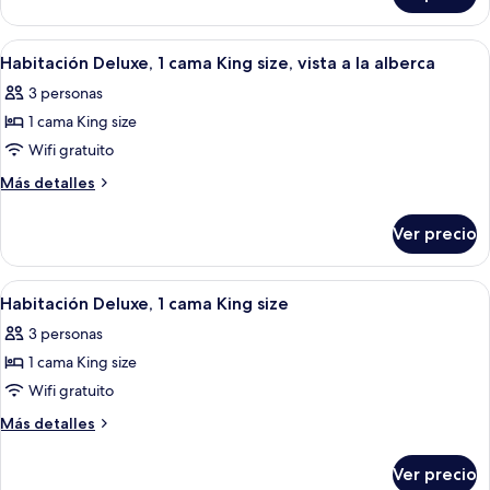
cama
Deluxe,
King
1
Abrir
Habitación de hotel con una cama gra
7
size,
cama
Habitación Deluxe, 1 cama King size, vista a la alberca
todas
King
junto
3 personas
size,
las
a
junto
1 cama King size
fotos
la
a
de
Wifi gratuito
la
alberca
Habitación
alberca
Más
Más detalles
Deluxe,
detalles
sobre
1
Ver precio
Habitación
cama
Deluxe,
King
1
Abrir
Una habitación de hotel moderna con 
5
size,
cama
Habitación Deluxe, 1 cama King size
todas
King
vista
3 personas
size,
las
a
vista
1 cama King size
fotos
la
a
de
Wifi gratuito
la
alberca
Habitación
alberca
Más
Más detalles
Deluxe,
detalles
sobre
1
Ver precio
Habitación