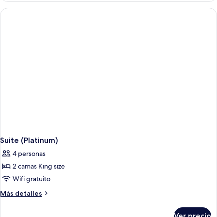
King
1
size,
cama
King
vista
size,
al
vista
océano
al
océano
Suite (Platinum)
4 personas
2 camas King size
Wifi gratuito
Más
Más detalles
detalles
sobre
Ver precio