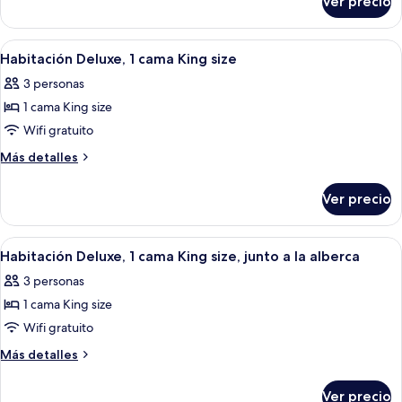
Ver precio
Habitación
cama
Deluxe,
King
1
Abrir
Una habitación de hotel moderna con 
4
size,
cama
Habitación Deluxe, 1 cama King size
todas
King
vista
3 personas
size,
las
al
vista
1 cama King size
fotos
jardín
al
de
Wifi gratuito
jardín
Habitación
Más
Más detalles
Deluxe,
detalles
sobre
1
Ver precio
Habitación
cama
Deluxe,
King
1
Abrir
Una habitación de hotel moderna con 
7
size
cama
Habitación Deluxe, 1 cama King size, junto a la alberca
todas
King
3 personas
size
las
1 cama King size
fotos
de
Wifi gratuito
Habitación
Más
Más detalles
Deluxe,
detalles
sobre
1
Ver precio
Habitación