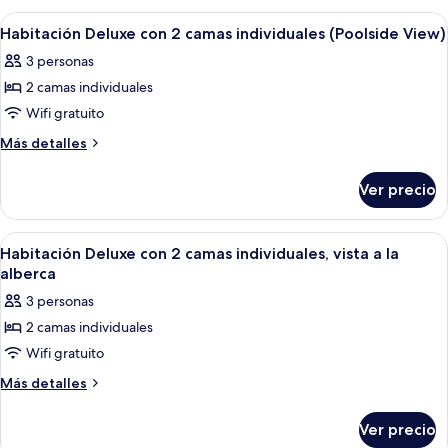
camas
con
Abrir
Una cama doble con sábanas blancas y
6
individuales,
2
Habitación Deluxe con 2 camas individuales (Poolside View)
todas
camas
vista
3 personas
individuales,
las
al
vista
2 camas individuales
fotos
océano
al
de
Wifi gratuito
océano
Habitación
Más
Más detalles
Deluxe
detalles
sobre
con
Ver precio
Habitación
2
Deluxe
camas
con
Abrir
Una cama doble con sábanas blancas y
4
individuales
2
Habitación Deluxe con 2 camas individuales, vista a la
todas
camas
(Poolside
alberca
individuales
las
View)
3 personas
(Poolside
fotos
View)
2 camas individuales
de
Wifi gratuito
Habitación
Deluxe
Más
Más detalles
detalles
con
sobre
2
Ver precio
Habitación