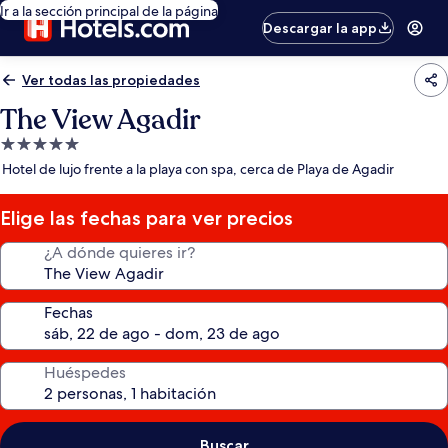
Ir a la sección principal de la página
Descargar la app
Ver todas las propiedades
The View Agadir
Propiedad
de
Hotel de lujo frente a la playa con spa, cerca de Playa de Agadir
5.0
estrellas
Elige las fechas para ver precios
¿A dónde quieres ir?
Fechas
Huéspedes
Buscar