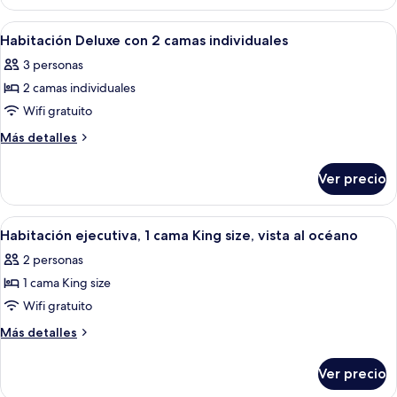
camas
Deluxe
individuales,
con
Abrir
Una cama doble con sábanas blancas y
4
2
vista
Habitación Deluxe con 2 camas individuales
todas
camas
a
3 personas
individuales,
las
la
vista
2 camas individuales
fotos
alberca
a
de
Wifi gratuito
la
Habitación
alberca
Más
Más detalles
Deluxe
detalles
sobre
con
Ver precio
Habitación
2
Deluxe
camas
con
Abrir
Una habitación de hotel con cama, un 
7
individuales
2
Habitación ejecutiva, 1 cama King size, vista al océano
todas
camas
2 personas
individuales
las
1 cama King size
fotos
de
Wifi gratuito
Habitación
Más
Más detalles
ejecutiva,
detalles
sobre
1
Ver precio
Habitación
cama
ejecutiva,