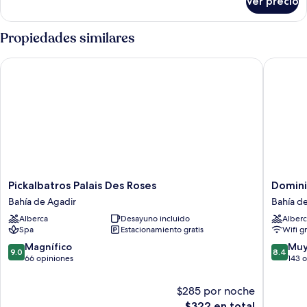
Ver precio
Habitación
Propiedades similares
Pickalbatros Palais Des Roses
Dominiu
Pickalbatros
Domini
Pickalbatros Palais Des Roses
Domini
Palais
Palace
Bahía de Agadir
Bahía d
Des
Bahía
Alberca
Desayuno incluido
Alberc
Roses
de
Spa
Estacionamiento gratis
Wifi g
Bahía
Agadir
de
9.0
8.4
Magnífico
Muy
9.0
8.4
Agadir
de
de
66 opiniones
143 
10,
10,
Magnífico,
Muy
$285 por noche
66
bueno,
El
$322 en total