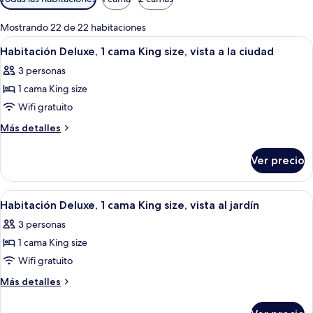
disponibles
para
Mostrando 22 de 22 habitaciones
las
Abrir
Una habitación de hotel moderna con 
5
Habitación Deluxe, 1 cama King size, vista a la ciudad
habitaciones
todas
3 personas
las
1 cama King size
fotos
de
Wifi gratuito
Habitación
Más
Más detalles
Deluxe,
detalles
sobre
1
Ver precio
Habitación
cama
Deluxe,
King
1
Abrir
Habitación de hotel con una cama gra
5
size,
cama
Habitación Deluxe, 1 cama King size, vista al jardín
todas
King
vista
3 personas
size,
las
a
vista
1 cama King size
fotos
la
a
de
Wifi gratuito
la
ciudad
Habitación
ciudad
Más
Más detalles
Deluxe,
detalles
sobre
1