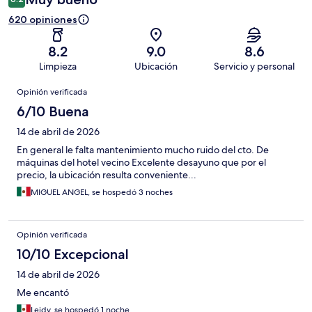
620 opiniones
8.2
9.0
8.6
Limpieza
Ubicación
Servicio y personal
Opiniones
Opinión verificada
6/10 Buena
14 de abril de 2026
En general le falta mantenimiento mucho ruido del cto. De
máquinas del hotel vecino Excelente desayuno que por el
precio, la ubicación resulta conveniente...
MIGUEL ANGEL, se hospedó 3 noches
Opinión verificada
10/10 Excepcional
14 de abril de 2026
Me encantó
Leidy, se hospedó 1 noche