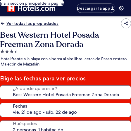
Ir a la sección principal de la página
Descargar la app
Ver todas las propiedades
Best Western Hotel Posada
Freeman Zona Dorada
Propiedad
de
Hotel frente a la playa con alberca al aire libre, cerca de Paseo costero
3.5
Malecón de Mazatlán
estrellas
Elige las fechas para ver precios
¿A dónde quieres ir?
Fechas
Huéspedes