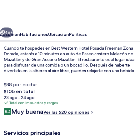
Western
Hotel
Posada
erior
Siguiente
Freeman
46+
Resumen
Habitaciones
Ubicación
Políticas
Zona
Cuando te hospedes en Best Western Hotel Posada Freeman Zona
Dorada
Dorada, estarás a 10 minutos en auto de Paseo costero Malecón de
Mazatlán y de Gran Acuario Mazatlán. El restaurante es el lugar ideal
para disfrutar de una comida o un bocadillo. Después de haberte
divertido en la alberca al aire libre, puedes relajarte con una bebida
en el bar o lounge. Destacan su bar en la playa, su terraza y su jardín.
A otros visitantes les encanta el personal amable.
$88 por noche
El
$105 en total
precio
23 ago - 24 ago
Servicio de la propiedad
total
Total con impuestos y cargos
es
Opiniones
Muy buena
8.2
Ver las 620 opiniones
de
8.2 de 10,
$105
Servicios principales