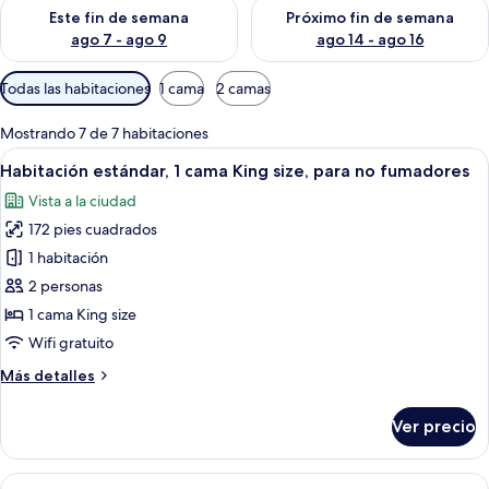
Consulta la disponibilidad para este fin de semana ago 7 - ag
Consulta la disponibilidad par
Este fin de semana
Próximo fin de semana
ago 7 - ago 9
ago 14 - ago 16
Filtros
Todas las habitaciones
1 cama
2 camas
disponibles
para
Mostrando 7 de 7 habitaciones
las
Abrir
Una habitación de hotel con cama, tele
6
Habitación estándar, 1 cama King size, para no fumadores
habitaciones
todas
Vista a la ciudad
las
172 pies cuadrados
fotos
de
1 habitación
Habitación
2 personas
estándar,
1 cama King size
1
Wifi gratuito
cama
Más
Más detalles
King
detalles
size,
sobre
Ver precio
para
Habitación
estándar,
no
1
Abrir
Habitación de hotel con dos camas, un e
fumadores