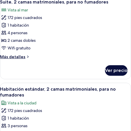
7
cama
Suite, 2 camas matrimoniales, para no fumadores
todas
King
Vista al mar
size,
las
para
172 pies cuadrados
fotos
no
de
1 habitación
fumadores
Suite,
4 personas
2
2 camas dobles
camas
Wifi gratuito
matrimoniales,
Más
Más detalles
para
detalles
no
sobre
Ver precio
fumadores
Suite,
2
camas
Abrir
Habitación de hotel con dos camas, un e
6
matrimoniales,
Habitación estándar, 2 camas matrimoniales, para no
todas
para
fumadores
no
las
Vista a la ciudad
fumadores
fotos
172 pies cuadrados
de
1 habitación
Habitación
estándar,
3 personas