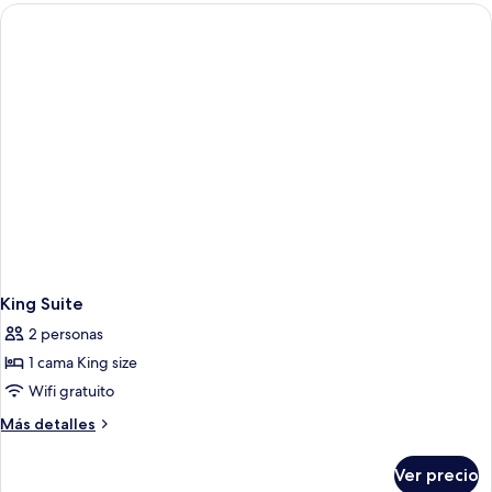
cama
King
size,
para
no
fumadores
King Suite
2 personas
1 cama King size
Wifi gratuito
Más
Más detalles
detalles
sobre
Ver precio
King