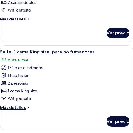
2
2 camas dobles
camas
Wifi gratuito
matrimoniales,
Más
Más detalles
para
detalles
no
sobre
Ver precio
Habitación
fumadores
estándar,
2
Abrir
Una habitación de hotel con cama, tele
7
camas
Suite, 1 cama King size, para no fumadores
todas
matrimoniales,
Vista al mar
para
las
no
172 pies cuadrados
fotos
fumadores
de
1 habitación
Suite,
2 personas
1
1 cama King size
cama
Wifi gratuito
King
Más
Más detalles
size,
detalles
para
sobre
Ver precio
no
Suite,
1
fumadores