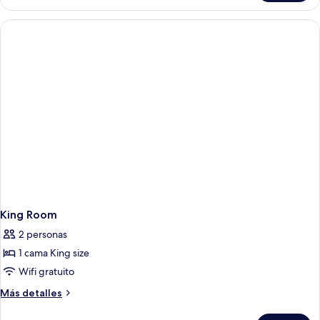
Suite
King Room
2 personas
1 cama King size
Wifi gratuito
Más
Más detalles
detalles
sobre