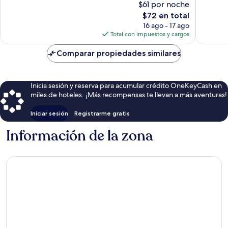
$61 por noche
1,136
1,017
El
$72 en total
opiniones
opinion
precio
16 ago - 17 ago
actual
Total con impuestos y cargos
es
de
Comparar propiedades similares
$72
Inicia sesión y reserva para acumular crédito OneKeyCash en
miles de hoteles. ¡Más recompensas te llevan a más aventuras!
Iniciar sesión
Registrarme gratis
Información de la zona