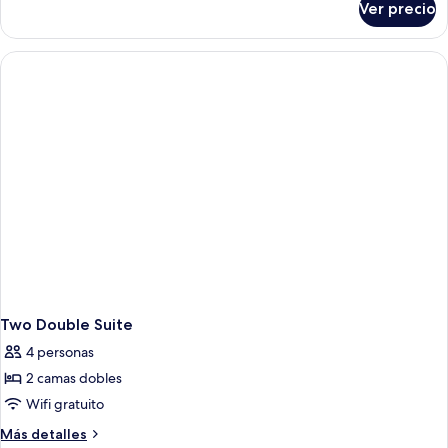
Ver precio
King
Room
Two Double Suite
4 personas
2 camas dobles
Wifi gratuito
Más
Más detalles