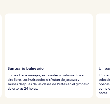
Santuario balneario
Un pa
El spa ofrece masajes, exfoliantes y tratamientos al
Fúndet
aire libre. Los huéspedes disfrutan de jacuzzis y
selecci
saunas después de las clases de Pilates en el gimnasio
opacas
abierto las 24 horas.
complej
horas.