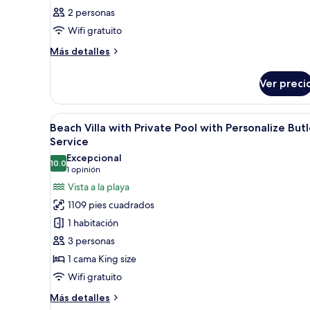
2 personas
Wifi gratuito
Más
Más detalles
detalles
sobre
Ver preci
Habitación
Abrir
Habitación de hotel con una ca
5
Beach Villa with Private Pool with Personalize Butl
todas
Service
las
Excepcional
10.0
fotos
10.0 de 10
(1
1 opinión
de
opinión)
Vista a la playa
Beach
1109 pies cuadrados
Villa
1 habitación
with
3 personas
Private
1 cama King size
Pool
Wifi gratuito
with
Personalize
Más
Más detalles
detalles