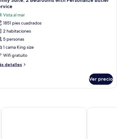
mily Suite, 2 Bedrooms with Personalize Butler
odas
th
rvice
rsonalize
s
Vista al mar
tler
otos
rvice
1851 pies cuadrados
e
2 habitaciones
amily
ite,
5 personas
1 cama King size
edrooms
Wifi gratuito
ith
ás
s detalles
ersonalize
talles
utler
bre
Ver precio
mily
ervice
ite,
edrooms
th
rsonalize
Pullman Maldives Resort
VARU by Atmosphere - A
tler
rvice