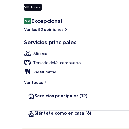
VIP Access
Exterior
Opiniones
Excepcional
9.6
9.6 de 10,
Ver las 82 opiniones
Servicios principales
Alberca
Traslado del/al aeropuerto
Restaurantes
Ver todos
Servicios principales
(12)
Siéntete como en casa
(6)