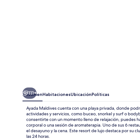
111+
Resumen
Habitaciones
Ubicación
Políticas
Ayada Maldives cuenta con una playa privada, donde podrás
actividades y servicios, como buceo, snorkel y surf o bodyb
consentirte con un momento lleno de relajación, puedes ha
corporal o una sesión de aromaterapia. Uno de sus 6 restau
el desayuno y la cena. Este resort de lujo destaca por su club 
las 24 horas.