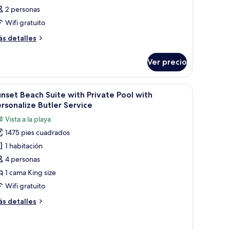
2 personas
Wifi gratuito
ás
s detalles
talles
bre
Ver precio
bitación
rdes.
 de centro, asientos y vistas a una terraza exterior.
brir
Un área de piscina con sillones de descanso 
5
nset Beach Suite with Private Pool with
odas
rsonalize Butler Service
s
Vista a la playa
otos
1475 pies cuadrados
e
1 habitación
unset
each
4 personas
uite
1 cama King size
ith
Wifi gratuito
rivate
ás
s detalles
ool
talles
ith
bre
nset