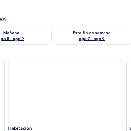
has
isponibilidad para mañana ago 8 - ago 9
Consulta la disponibilidad para este 
Mañana
Este fin de semana
ago 8 - ago 9
ago 7 - ago 9
Habitación
H