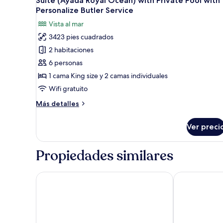
Suite (Ayada Royal Ocean) with Private Pool with
todas
Pool
Personalize Butler Service
with
las
Vista al mar
Personalize
fotos
Butler
3423 pies cuadrados
de
Service
2 habitaciones
Suite
(Ayada
6 personas
Royal
1 cama King size y 2 camas individuales
Ocean)
Wifi gratuito
with
Más
Más detalles
Private
detalles
Pool
sobre
Ver preci
Suite
with
(Ayada
Personalize
Royal
Propiedades similares
Butler
Ocean)
Service
with
Private
LUX* South Ari Atoll
Kuredhivaru R
Pool
with
Personalize
Butler
Service