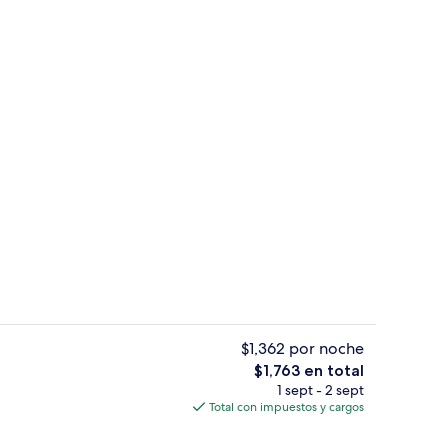
Terraza o patio
ado por un influencer
$1,362 por noche
El
$1,763 en total
precio
1 sept - 2 sept
la habitación
Exterior
total
Total con impuestos y cargos
es
de