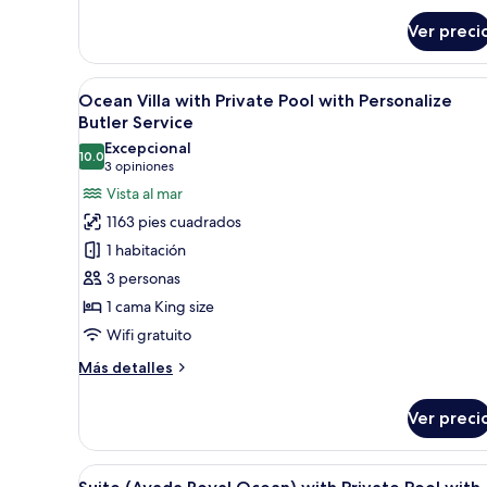
Butler
sobre
Service
Ver preci
Beach
Villa
with
Abrir
Cabañas sobre el agua con pisci
5
Private
Ocean Villa with Private Pool with Personalize
todas
Pool
Butler Service
with
las
Excepcional
Personalize
10.0
fotos
10.0 de 10
(3
3 opiniones
Butler
de
opiniones)
Vista al mar
Service
Ocean
1163 pies cuadrados
Villa
1 habitación
with
3 personas
Private
1 cama King size
Pool
Wifi gratuito
with
Personalize
Más
Más detalles
Butler
detalles
sobre
Service
Ver preci
Ocean
Villa
with
Abrir
Una habitación con una bañera 
4
Private