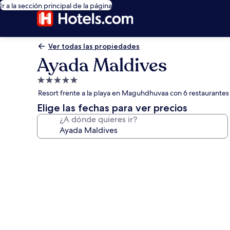
Ir a la sección principal de la página
Ver todas las propiedades
Ayada Maldives
Propiedad
de
Resort frente a la playa en Maguhdhuvaa con 6 restaurantes
5.0
Elige las fechas para ver precios
estrellas
¿A dónde quieres ir?
Galería
de
fotos
de
Ayada
Maldives