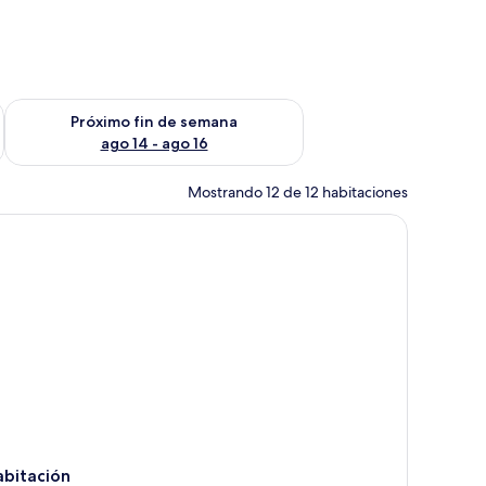
fin de semana ago 7 - ago 9
Consulta la disponibilidad para el próximo fin de semana ago 
Próximo fin de semana
ago 14 - ago 16
Mostrando 12 de 12 habitaciones
abitación