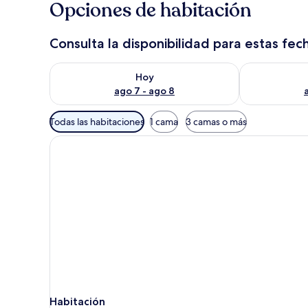
Opciones de habitación
Consulta la disponibilidad para estas fec
Consulta la disponibilidad para hoy ago 7 - ago 8
Consulta la d
Hoy
ago 7 - ago 8
Filtros
Todas las habitaciones
1 cama
3 camas o más
disponibles
para
las
habitaciones
Habitación