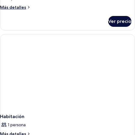
Más
Más detalles
detalles
sobre
Ver precio
Habitación
Habitación
1 persona
Más
Más detalles