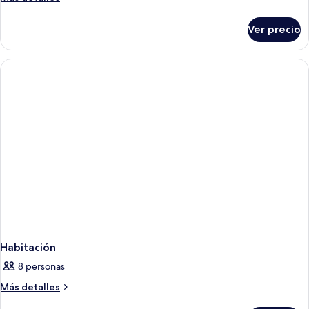
detalles
sobre
Ver precio
Habitación
Habitación
8 personas
Más
Más detalles
detalles