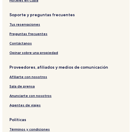
Hoteles en Cuba
a
o
H
e
s
f
o
g
Soporte y preguntas frecuentes
t
e
t
g
h
r
e
e
Tus reservaciones
o
w
l
r
f
i
P
h
Preguntas frecuentes
P
r
ö
o
a
t
l
f
Contáctanos
u
l
n
a
Opinar sobre una propiedad
g
u
e
Proveedores, afiliados y medios de comunicación
r
Afiliarte con nosotros
Sala de prensa
Anunciarte con nosotros
Agentes de viajes
Políticas
Términos y condiciones