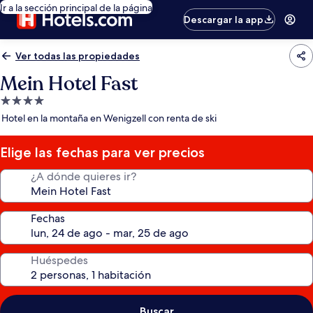
Ir a la sección principal de la página
Descargar la app
Ver todas las propiedades
Mein Hotel Fast
Propiedad
de
Hotel en la montaña en Wenigzell con renta de ski
4.0
estrellas
Elige las fechas para ver precios
¿A dónde quieres ir?
Fechas
Huéspedes
Buscar