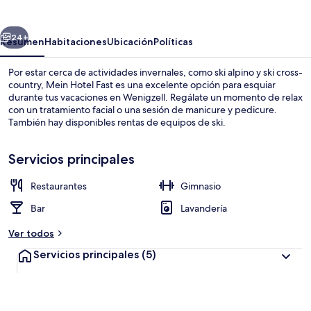
Fast
erior
Siguiente
24+
Resumen
Habitaciones
Ubicación
Políticas
Por estar cerca de actividades invernales, como ski alpino y ski cross-
country, Mein Hotel Fast es una excelente opción para esquiar
durante tus vacaciones en Wenigzell. Regálate un momento de relax
con un tratamiento facial o una sesión de manicure y pedicure.
También hay disponibles rentas de equipos de ski.
Servicios principales
Restaurantes
Gimnasio
Vista desde la propiedad
Bar
Lavandería
Ver todos
Servicios principales
(5)