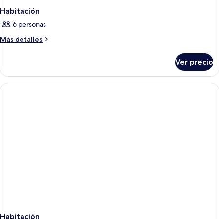
Habitación
6 personas
Más
Más detalles
detalles
sobre
Ver precio
Habitación
Habitación