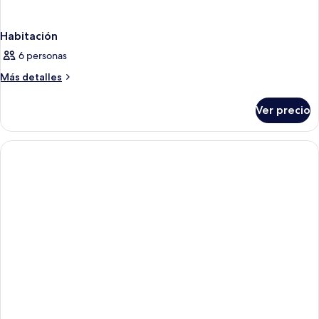
Habitación
6 personas
Más
Más detalles
detalles
sobre
Ver precio
Habitación