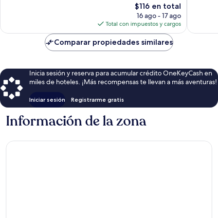
El
$116 en total
814
opinion
precio
opiniones
16 ago - 17 ago
actual
Total con impuestos y cargos
es
de
Comparar propiedades similares
$116
Inicia sesión y reserva para acumular crédito OneKeyCash en
miles de hoteles. ¡Más recompensas te llevan a más aventuras!
Iniciar sesión
Registrarme gratis
Información de la zona