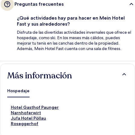
Preguntas frecuentes
¿Qué actividades hay para hacer en Mein Hotel
Fast y sus alrededores?
Disfruta de las divertidas actividades invernales que ofrece el
hospedaje, como ski. En los meses más cálidos, puedes
mejorar tu tenis en las canchas dentro de la propiedad.
Además, Mein Hotel Fast cuenta con una sala de fitness.
Más información
Hospedaje
E
Hotel Gasthof Paunger
n
E
Narnhoferwirt
l
n
E
Jufa Hotel Pöllau
a
l
n
E
Roseggerhof
c
a
l
n
e
c
a
l