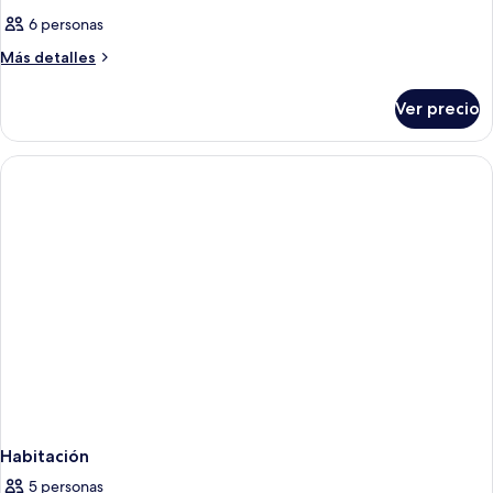
6 personas
Más
Más detalles
detalles
sobre
Ver precio
Habitación
Habitación
5 personas