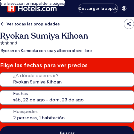
Ir a la sección principal de la página
Descargar la app
Ver todas las propiedades
Ryokan Sumiya Kihoan
Propiedad
de
Ryokan en Kameoka con spa y alberca al aire libre
3.5
estrellas
Elige las fechas para ver precios
¿A dónde quieres ir?
Fechas
Huéspedes
Buscar