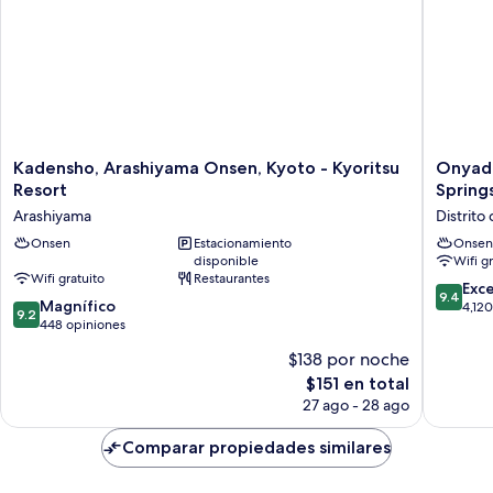
Kadensho,
Onyado
Kadensho, Arashiyama Onsen, Kyoto - Kyoritsu
Onyado
Arashiyama
Nono
Resort
Spring
Onsen,
Kyotoshi
Arashiyama
Distrit
Kyoto
Natural
-
Onsen
Estacionamiento
Hot
Onsen
disponible
Wifi g
Kyoritsu
Springs
Wifi gratuito
Restaurantes
Resort
Distrito
9.4
Exc
9.4
Arashiyama
de
9.2
Magnífico
de
4,12
9.2
Shimog
de
448 opiniones
10,
10,
Excepcio
$138 por noche
Magnífico,
4,120
El
$151 en total
448
opinion
precio
opiniones
27 ago - 28 ago
actual
es
Comparar propiedades similares
de
$151