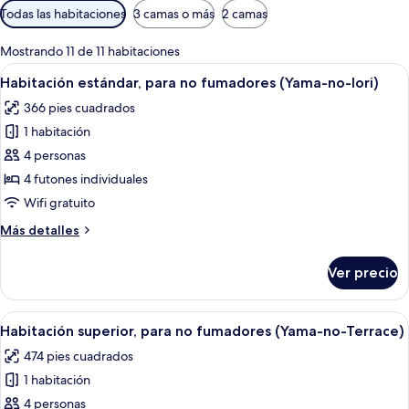
Filtros
Todas las habitaciones
3 camas o más
2 camas
disponibles
para
Mostrando 11 de 11 habitaciones
las
Abrir
Habitación con suelo de tatami, una ca
6
Habitación estándar, para no fumadores (Yama-no-Iori)
habitaciones
todas
366 pies cuadrados
las
1 habitación
fotos
de
4 personas
Habitación
4 futones individuales
estándar,
Wifi gratuito
para
Más
Más detalles
no
detalles
fumadores
sobre
Ver precio
Habitación
(Yama-
estándar,
no-
para
Abrir
Un jacuzzi con tapa de vidrio, rodead
Iori)
8
no
Habitación superior, para no fumadores (Yama-no-Terrace)
todas
fumadores
474 pies cuadrados
(Yama-
las
no-
1 habitación
fotos
Iori)
de
4 personas