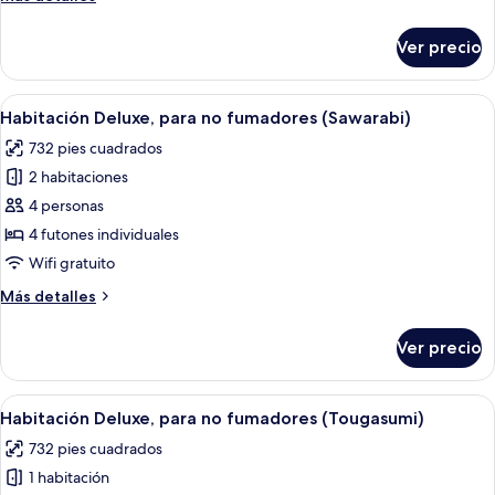
no
detalles
fumadores
sobre
Ver precio
Habitación
(Seiyu)
Deluxe,
para
Abrir
Un baño moderno con un ventanal gr
7
no
Habitación Deluxe, para no fumadores (Sawarabi)
todas
fumadores
732 pies cuadrados
(Seiyu)
las
2 habitaciones
fotos
de
4 personas
Habitación
4 futones individuales
Deluxe,
Wifi gratuito
para
Más
Más detalles
no
detalles
fumadores
sobre
Ver precio
Habitación
(Sawarabi)
Deluxe,
para
Abrir
Interior de madera con una amplia pisc
8
no
Habitación Deluxe, para no fumadores (Tougasumi)
todas
fumadores
732 pies cuadrados
(Sawarabi)
las
1 habitación
fotos