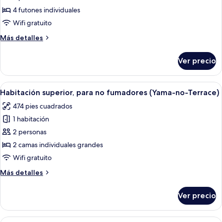
Habitación
4 futones individuales
superior,
Wifi gratuito
para
Más
Más detalles
no
detalles
fumadores
sobre
Ver precio
Habitación
(Yama-
superior,
no-
para
Abrir
Un área de hidromasaje con una pérgo
Terrace)
11
no
Habitación superior, para no fumadores (Yama-no-Terrace)
todas
fumadores
474 pies cuadrados
(Yama-
las
no-
1 habitación
fotos
Terrace)
de
2 personas
Habitación
2 camas individuales grandes
superior,
Wifi gratuito
para
Más
Más detalles
no
detalles
fumadores
sobre
Ver precio
Habitación
(Yama-
superior,
no-
para
Abrir
Habitación de hotel con dos camas, un