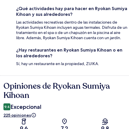
¿Qué actividades hay para hacer en Ryokan Sumiya
Kihoan y sus alrededores?
Las actividades recreativas dentro de las instalaciones de
Ryokan Sumiya Kihoan incluyen aguas termales. Disfruta de un
tratamiento en el spa o de un chapuzón en la piscina al aire
libre. Además, Ryokan Sumiya Kihoan cuenta con un jardín.
¿Hay restaurantes en Ryokan Sumiya Kihoan o en
los alrededores?
Sí, hay un restaurante en la propiedad, ZUIKA.
Opiniones de Ryokan Sumiya
Opiniones
Kihoan
Excepcional
9.4
225 opiniones
9.6
7.2
9.8