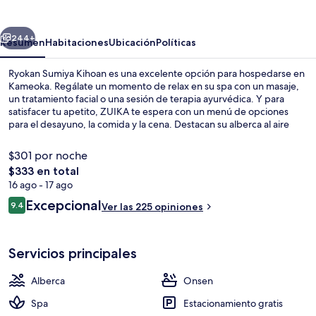
Kihoan
erior
Siguiente
244+
Resumen
Habitaciones
Ubicación
Políticas
Ryokan Sumiya Kihoan es una excelente opción para hospedarse en
Kameoka. Regálate un momento de relax en su spa con un masaje,
un tratamiento facial o una sesión de terapia ayurvédica. Y para
satisfacer tu apetito, ZUIKA te espera con un menú de opciones
para el desayuno, la comida y la cena. Destacan su alberca al aire
libre, su chapoteadero y su terraza.
$301 por noche
El
$333 en total
precio
16 ago - 17 ago
Baño
total
Opiniones
Excepcional
9.4
Ver las 225 opiniones
es
9.4 de 10,
de
$333
Servicios principales
Alberca
Onsen
Spa
Estacionamiento gratis