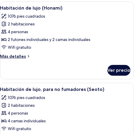
para
Abrir
Una bañera de hidromasaje en una habi
9
no
Habitación de lujo (Honami)
todas
fumadores
1076 pies cuadrados
(Tsuki-
las
Oboro)
2 habitaciones
fotos
de
4 personas
Habitación
2 futones individuales y 2 camas individuales
de
Wifi gratuito
lujo
Más
Más detalles
(Honami)
detalles
sobre
Ver precio
Habitación
de
lujo
Abrir
Un jacuzzi con borde de madera, barand
7
(Honami)
Habitación de lujo, para no fumadores (Seoto)
todas
1076 pies cuadrados
las
2 habitaciones
fotos
de
4 personas
Habitación
4 camas individuales
de
Wifi gratuito