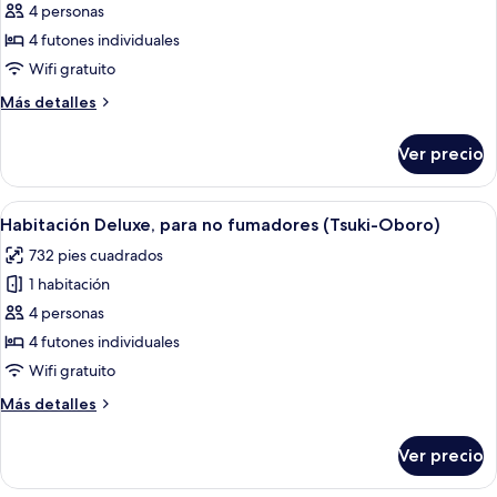
de
4 personas
Habitación
4 futones individuales
Deluxe,
Wifi gratuito
para
Más
Más detalles
no
detalles
fumadores
sobre
Ver precio
Habitación
(Tougasumi)
Deluxe,
para
Abrir
Un jacuzzi con cerca de bambú y vistas
9
no
Habitación Deluxe, para no fumadores (Tsuki-Oboro)
todas
fumadores
732 pies cuadrados
(Tougasumi)
las
1 habitación
fotos
de
4 personas
Habitación
4 futones individuales
Deluxe,
Wifi gratuito
para
Más
Más detalles
no
detalles
fumadores
sobre
Ver precio
Habitación
(Tsuki-
Deluxe,
Oboro)