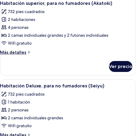
Terrace)
7
no
Habitación superior, para no fumadores (Akatoki)
todas
fumadores
732 pies cuadrados
(Yama-
las
no-
2 habitaciones
fotos
Terrace)
de
4 personas
Habitación
2 camas individuales grandes y 2 futones individuales
superior,
Wifi gratuito
para
Más
Más detalles
no
detalles
fumadores
sobre
Ver precio
Habitación
(Akatoki)
superior,
para
Abrir
Un baño moderno con una bañera inde
5
no
Habitación Deluxe, para no fumadores (Seiyu)
todas
fumadores
732 pies cuadrados
(Akatoki)
las
1 habitación
fotos
de
2 personas
Habitación
2 camas individuales grandes
Deluxe,
Wifi gratuito
para
Más
Más detalles