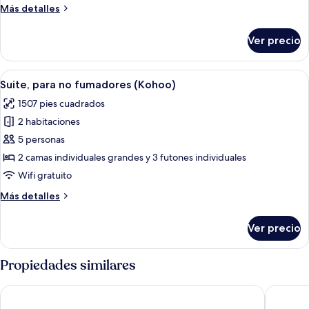
lujo,
Más
Más detalles
para
detalles
no
sobre
Ver precio
Habitación
fumadores
de
(Seoto)
lujo,
Abrir
Un baño moderno y minimalista con cab
17
para
Suite, para no fumadores (Kohoo)
todas
no
1507 pies cuadrados
fumadores
las
(Seoto)
2 habitaciones
fotos
de
5 personas
Suite,
2 camas individuales grandes y 3 futones individuales
para
Wifi gratuito
no
Más
Más detalles
fumadores
detalles
(Kohoo)
sobre
Ver precio
Suite,
para
no
Propiedades similares
fumadores
(Kohoo)
Kadensho, Arashiyama Onsen, Kyoto - Kyoritsu Resort
Onyado N