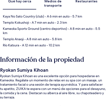
Qué hay cerca
Medios de
Restaurantes
transporte
Kaya No Sato Country (club)
- A 6 min en auto
- 5.7 km
Templo Kokushoji
- A 7 min en auto
- 2.3 km
Kameoka Sports Ground (centro deportivo)
- A 8 min en auto
- 5.5
km
Templo Anaoji
- A 8 min en auto
- 5.8 km
Río Katsura
- A 12 min en auto
- 10.2 km
Información de la propiedad
Ryokan Sumiya Kihoan
Ryokan Sumiya Kihoan es una excelente opción para hospedarse en
Kameoka. Regálate un momento de relax en su spa con un masaje, un
tratamiento facial o una sesión de terapia ayurvédica. Y para satisfacer
tu apetito, ZUIKA te espera con un menú de opciones para el desayuno,
la comida y la cena. Destacan su alberca al aire libre, su chapoteadero y
su terraza.