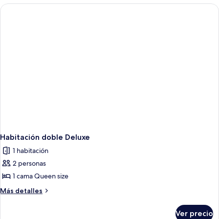
campo
superior
Habitación doble Deluxe
1 habitación
2 personas
1 cama Queen size
Más
Más detalles
detalles
sobre
Ver precio
Habitación