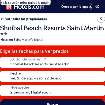
Ir a la sección principal de la página
Descargar la app
Ver todas las propiedades
Shoibal Beach Resorts Saint Martin
Propiedad
de
Hotel en Saint Martin's Island
2.0
estrellas
Elige las fechas para ver precios
¿A dónde quieres ir?
Fechas
Huéspedes
Buscar