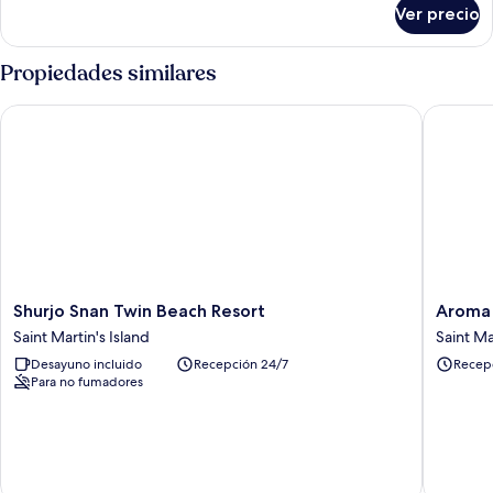
sobre
Ver precio
Habitación
cuádruple
Deluxe
Propiedades similares
Shurjo Snan Twin Beach Resort
Aroma Be
Shurjo
Aroma
Shurjo Snan Twin Beach Resort
Aroma 
Snan
Beach
Saint Martin's Island
Saint Ma
Twin
Resort
Desayuno incluido
Recepción 24/7
Recep
Beach
Saintmar
Para no fumadores
Resort
Saint
Saint
Martin's
Martin's
Island
Island