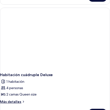
doble
Deluxe
Habitación cuádruple Deluxe
1 habitación
4 personas
2 camas Queen size
Más
Más detalles
detalles