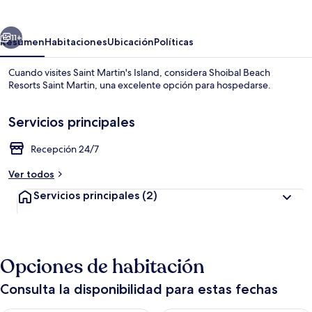
Resorts
Saint
erior
Siguiente
Martin
11+
Resumen
Habitaciones
Ubicación
Políticas
Cuando visites Saint Martin's Island, considera Shoibal Beach
Resorts Saint Martin, una excelente opción para hospedarse.
Servicios principales
Recepción 24/7
Ver todos
Área de sala de estar
Servicios principales
(2)
Opciones de habitación
Consulta la disponibilidad para estas fechas