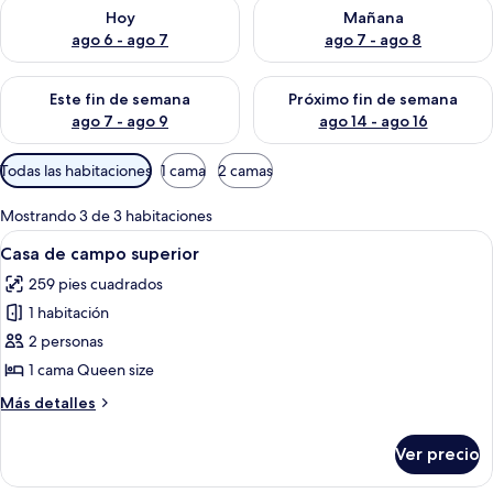
Consulta la disponibilidad para hoy ago 6 - ago 7
Consulta la disponibilidad pa
Hoy
Mañana
ago 6 - ago 7
ago 7 - ago 8
Consulta la disponibilidad para este fin de semana ago 7 - ag
Consulta la disponibilidad par
Este fin de semana
Próximo fin de semana
ago 7 - ago 9
ago 14 - ago 16
Filtros
Todas las habitaciones
1 cama
2 camas
disponibles
para
Mostrando 3 de 3 habitaciones
las
Abrir
Vista desde la habitación
4
Casa de campo superior
habitaciones
todas
259 pies cuadrados
las
1 habitación
fotos
de
2 personas
Casa
1 cama Queen size
de
Más
Más detalles
campo
detalles
superior
sobre
Ver precio
Casa
de