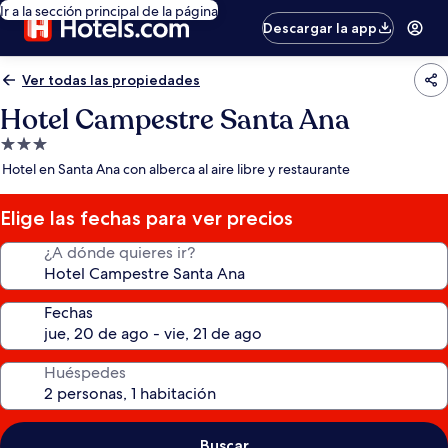
Ir a la sección principal de la página
Descargar la app
Ver todas las propiedades
Hotel Campestre Santa Ana
Propiedad
de
Hotel en Santa Ana con alberca al aire libre y restaurante
3.0
estrellas
Elige las fechas para ver precios
¿A dónde quieres ir?
Fechas
Huéspedes
Buscar