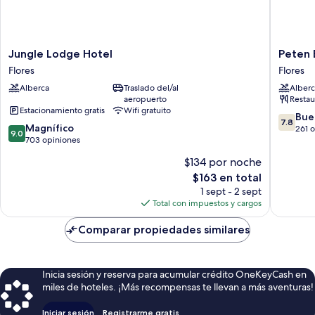
Jungle
Peten
Jungle Lodge Hotel
Peten 
Lodge
Esplend
Flores
Flores
Hotel
Hotel
Alberca
Traslado del/al
Alberc
Flores
and
aeropuerto
Restau
Confere
Estacionamiento gratis
Wifi gratuito
Center
7.8
Bue
7.8
9.0
Magnífico
Flores
de
261 
9.0
de
703 opiniones
10,
10,
Bueno,
$134 por noche
Magnífico,
261
El
$163 en total
703
opinion
precio
opiniones
1 sept - 2 sept
actual
Total con impuestos y cargos
es
de
Comparar propiedades similares
$163
Inicia sesión y reserva para acumular crédito OneKeyCash en
miles de hoteles. ¡Más recompensas te llevan a más aventuras!
Iniciar sesión
Registrarme gratis