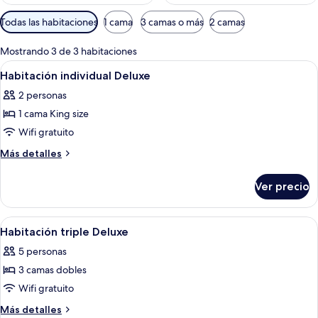
Filtros
Todas las habitaciones
1 cama
3 camas o más
2 camas
disponibles
para
Mostrando 3 de 3 habitaciones
las
Abrir
Cortinas blackout, wifi gratis y ropa 
7
Habitación individual Deluxe
habitaciones
todas
2 personas
las
1 cama King size
fotos
de
Wifi gratuito
Habitación
Más
Más detalles
individual
detalles
sobre
Deluxe
Ver precio
Habitación
individual
Deluxe
Abrir
Cortinas blackout, wifi gratis y ropa 
8
Habitación triple Deluxe
todas
5 personas
las
3 camas dobles
fotos
de
Wifi gratuito
Habitación
Más
Más detalles