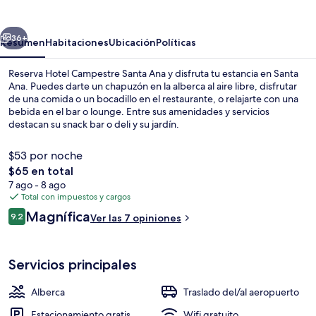
Santa
Ana
erior
Siguiente
36+
Resumen
Habitaciones
Ubicación
Políticas
Reserva Hotel Campestre Santa Ana y disfruta tu estancia en Santa
Ana. Puedes darte un chapuzón en la alberca al aire libre, disfrutar
de una comida o un bocadillo en el restaurante, o relajarte con una
bebida en el bar o lounge. Entre sus amenidades y servicios
destacan su snack bar o deli y su jardín.
$53 por noche
El
$65 en total
precio
7 ago - 8 ago
Desayuno a la carta todos los días (co
total
Total con impuestos y cargos
es
Opiniones
Magnífica
9.2
Ver las 7 opiniones
de
9.2 de 10,
$65
Servicios principales
Alberca
Traslado del/al aeropuerto
Estacionamiento gratis
Wifi gratuito