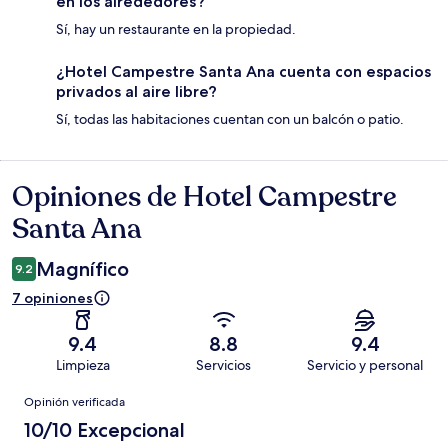
en los alrededores?
Sí, hay un restaurante en la propiedad.
¿Hotel Campestre Santa Ana cuenta con espacios
privados al aire libre?
Sí, todas las habitaciones cuentan con un balcón o patio.
Opiniones de Hotel Campestre
Opiniones
Santa Ana
Magnífico
9.2
7 opiniones
9.4
8.8
9.4
Limpieza
Servicios
Servicio y personal
Opiniones
Opinión verificada
10/10 Excepcional