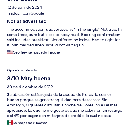
12 de abril de 2024
Traducir con Google
Not as advertised.
The accommodation is advertized as "In the jungle" Not true. In
some trees, sure but close to noisy road. Booking confirmation
said includes breakfast. Not offered by lodge. Had to fight for
it. Minimal bed linen. Would not visit again.
Geoffrey, se hospedó 1 noche
Opinión verificada
8/10 Muy buena
30 de diciembre de 2019
Su ubicación está alejada de la ciudad de Flores, lo cual es
bueno porque se gana tranquilidad para descansar. Sin
embargo, si quieres disfrutar la noche de Flores, no es el mas
apropiado. Lo que no me gustó es que me cobraron un recargo
del 4% por pagar con mi tarjeta de crédito, lo cual no esta
descrito en las condiciones de Orbitz.
Se hospedó 2 noches