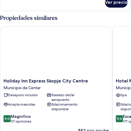
Ver precio
Suite
junior,
1
Propiedades similares
habitación
Holiday Inn Express Skopje City Centre
Hotel M
Holiday
Hotel
Holiday Inn Express Skopje City Centre
Hotel 
Inn
Macedo
Municipio de Centar
Municip
Express
Square
Desayuno incluido
Traslado del/al
Spa
Skopje
Municip
aeropuerto
City
de
Acepta mascotas
Estacionamiento
Estaci
Centre
Centar
disponible
dispon
Municipio
9.0
9.6
Magnífico
Exc
de
9.0
9.6
de
de
117 opiniones
177 
Centar
10,
10,
$83 por noche