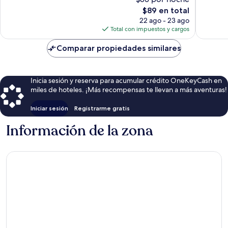
Magnífico,
Excepcio
El
$89 en total
117
177
precio
opiniones
opinion
22 ago - 23 ago
actual
Total con impuestos y cargos
es
de
Comparar propiedades similares
$89
Inicia sesión y reserva para acumular crédito OneKeyCash en
miles de hoteles. ¡Más recompensas te llevan a más aventuras!
Iniciar sesión
Registrarme gratis
Información de la zona