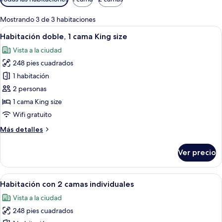
disponibles
para
Mostrando 3 de 3 habitaciones
las
Abrir
Habitación de hotel con una cama grand
11
Habitación doble, 1 cama King size
habitaciones
todas
Vista a la ciudad
las
248 pies cuadrados
fotos
de
1 habitación
Habitación
2 personas
doble,
1 cama King size
1
Wifi gratuito
cama
Más
Más detalles
King
detalles
size
sobre
Ver precio
Habitación
doble,
1
Abrir
Una habitación de hotel con dos camas, 
6
cama
Habitación con 2 camas individuales
todas
King
Vista a la ciudad
size
las
248 pies cuadrados
fotos