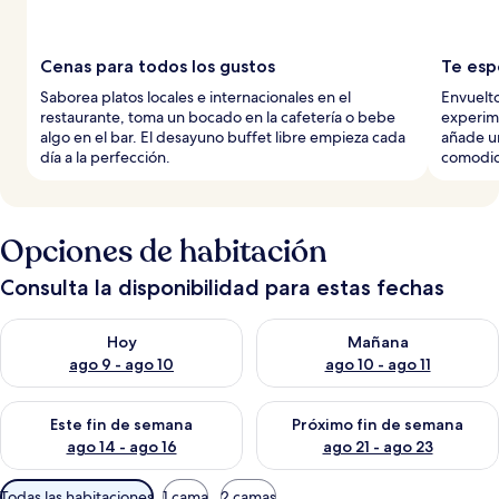
Cenas para todos los gustos
Te esp
Saborea platos locales e internacionales en el
Envuelt
restaurante, toma un bocado en la cafetería o bebe
experime
algo en el bar. El desayuno buffet libre empieza cada
añade un
día a la perfección.
comodid
Opciones de habitación
Consulta la disponibilidad para estas fechas
Consulta la disponibilidad para hoy ago 9 - ago 10
Consulta la disponibilidad par
Hoy
Mañana
ago 9 - ago 10
ago 10 - ago 11
Consulta la disponibilidad para este fin de semana ago 14 - ag
Consulta la disponibilidad pa
Este fin de semana
Próximo fin de semana
ago 14 - ago 16
ago 21 - ago 23
Filtros
Todas las habitaciones
1 cama
2 camas