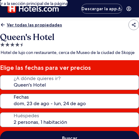
Ir a la sección principal de la página
Descargar la app
Ver todas las propiedades
Queen's Hotel
Propiedad
de
Hotel de lujo con restaurante, cerca de Museo de la ciudad de Skopje
4.5
estrellas
Elige las fechas para ver precios
¿A dónde quieres ir?
Fechas
Huéspedes
Buscar