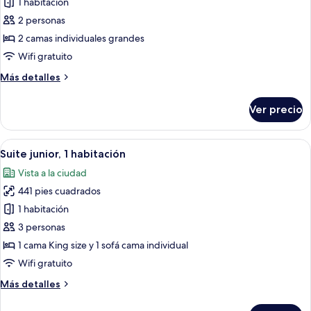
de
1 habitación
Habitación
2 personas
con
2 camas individuales grandes
2
Wifi gratuito
camas
Más
Más detalles
individuales
detalles
sobre
Ver precio
Habitación
con
2
Abrir
Minibar, caja de seguridad en la habita
7
camas
Suite junior, 1 habitación
todas
individuales
Vista a la ciudad
las
441 pies cuadrados
fotos
de
1 habitación
Suite
3 personas
junior,
1 cama King size y 1 sofá cama individual
1
Wifi gratuito
habitación
Más
Más detalles
detalles
sobre