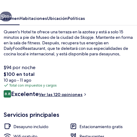
erior
Siguiente
55+
Resumen
Habitaciones
Ubicación
Políticas
Queen's Hotel te ofrece una terraza en la azotea y está a solo 15
minutos a pie de Museo de la ciudad de Skopje. Mantente en forma
en la sala de fitness. Después, recupera tus energías en
DailyFoodReastaurant, que te deleitará con sus especialidades de
cocina local e internacional, y está disponible para desayunos,
comidas y cenas. Otros aspectos a destacar de este hotel de lujo
son su bar o lounge y su terraza. A otros visitantes les encanta el
$94 por noche
personal amable.
El
$100 en total
precio
10 ago - 11 ago
Desayuno buffet incluido todos los dí
total
Total con impuestos y cargos
es
Opiniones
Excelente
8.8
Ver las 120 opiniones
de
8.8 de 10,
$100
Servicios principales
Desayuno incluido
Estacionamiento gratis
Wifi gratuito
Restaurantes