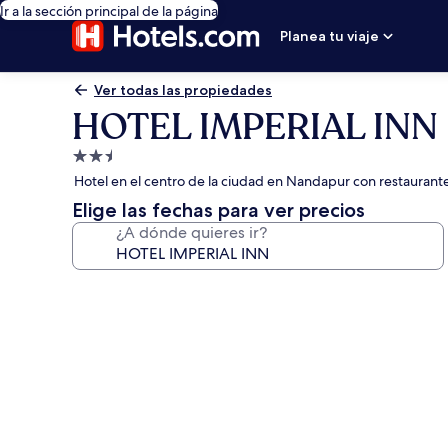
Ir a la sección principal de la página
Planea tu viaje
Ver todas las propiedades
HOTEL IMPERIAL INN
Propiedad
de
Hotel en el centro de la ciudad en Nandapur con restaurant
2.5
Elige las fechas para ver precios
estrellas
¿A dónde quieres ir?
Galería
de
fotos
de
HOTEL
IMPERIAL