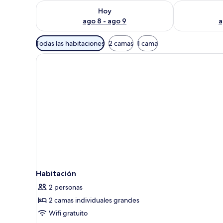
Consulta la disponibilidad para hoy ago 8 - ago 9
Consulta la d
Hoy
ago 8 - ago 9
a
Filtros
Todas las habitaciones
2 camas
1 cama
disponibles
para
las
habitaciones
Habitación
2 personas
2 camas individuales grandes
Wifi gratuito