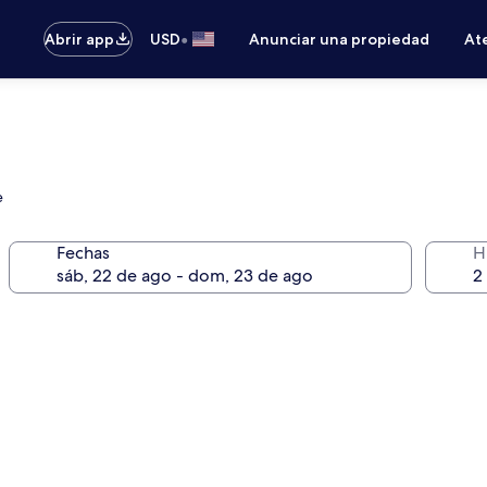
•
Abrir app
USD
Anunciar una propiedad
Ate
e
Fechas
H