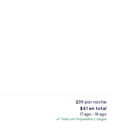
de estar
Insonorización y wifi gratis
$39 por noche
El
$41 en total
precio
17 ago - 18 ago
Recepción
total
Total con impuestos y cargos
es
de