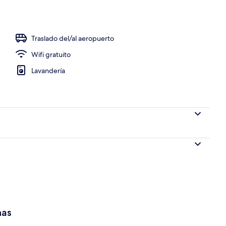
Traslado del/al aeropuerto
Wifi gratuito
Lavandería
has