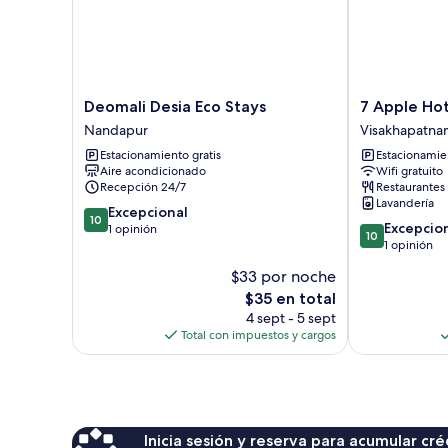
habitaciones,
2
individuales,
vista
2
a
habitaciones,
la
vista
ciudad
a
Deomali
7
Deomali Desia Eco Stays
7 Apple Hot
la
Desia
Apple
Nandapur
Visakhapatna
ciudad
Eco
Hotel
Estacionamiento gratis
Estacionamien
Stays
Vizag
Aire acondicionado
Wifi gratuito
Nandapur
Visakhapatna
Recepción 24/7
Restaurantes
Lavandería
10.0
Excepcional
10
10.0
Excepcio
de
1 opinión
10
de
1 opinión
10,
10,
Excepcional,
$33 por noche
Excepcional,
1
El
$35 en total
1
opinión
precio
opinión
4 sept - 5 sept
actual
Total con impuestos y cargos
es
de
$35
Inicia sesión y reserva para acumular c