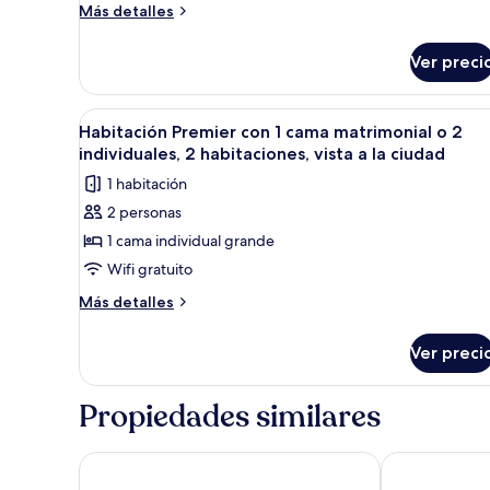
Más
Más detalles
detalles
sobre
Ver preci
Habitación
Abrir
Una habitación de hotel moder
4
Habitación Premier con 1 cama matrimonial o 2
todas
individuales, 2 habitaciones, vista a la ciudad
las
1 habitación
fotos
2 personas
de
1 cama individual grande
Habitación
Premier
Wifi gratuito
con
Más
Más detalles
1
detalles
sobre
cama
Ver preci
Habitación
matrimonial
Premier
o
con
Propiedades similares
2
1
cama
individuales,
matrimonial
Deomali Desia Eco Stays
7 Apple Hotel
2
o