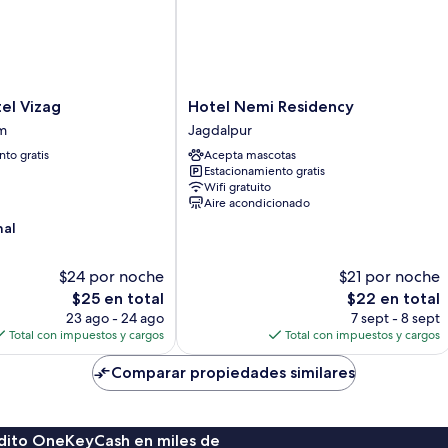
habitación,
2
2
individuales,
in
vista
1
a
habitación,
la
vista
ciudad
a
Hotel
el Vizag
Hotel Nemi Residency
la
Nemi
m
Jagdalpur
ciudad
Residency
to gratis
Acepta mascotas
Jagdalpur
Estacionamiento gratis
m
Wifi gratuito
Aire acondicionado
nal
$24 por noche
$21 por noche
El
El
$25 en total
$22 en total
precio
precio
23 ago - 24 ago
7 sept - 8 sept
actual
actual
Total con impuestos y cargos
Total con impuestos y cargos
es
es
de
de
Comparar propiedades similares
$25
$22
rédito OneKeyCash en miles de