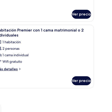
o
dividual,
sta
Ver precio
udad
sofá, un televisor y un ventilador de techo.
brir
Habitación de hotel con una cama grande, un e
2
bitación Premier con 1 cama matrimonial o 2
odas
dividuales
s
1 habitación
otos
2 personas
e
1 cama individual
abitación
remier
Wifi gratuito
on
ás
s detalles
talles
bre
ama
Ver precio
bitación
atrimonial
emier
n
ama
ndividuales
trimonial