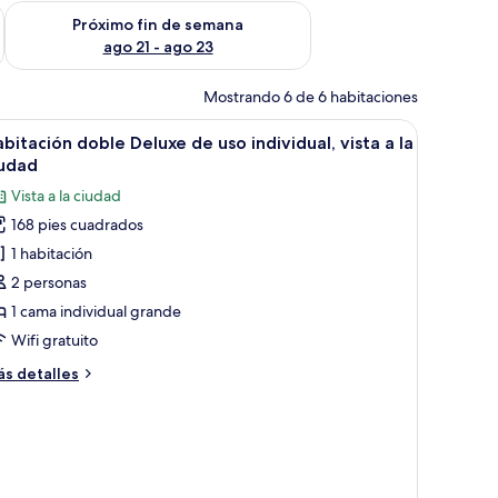
fin de semana ago 14 - ago 16
Consulta la disponibilidad para el próximo fin de semana ago
Próximo fin de semana
ago 21 - ago 23
Mostrando 6 de 6 habitaciones
brir
Habitación de hotel con dos camas, un sofá, u
14
bitación doble Deluxe de uso individual, vista a la
odas
iudad
s
Vista a la ciudad
otos
168 pies cuadrados
e
1 habitación
abitación
oble
2 personas
eluxe
1 cama individual grande
e
Wifi gratuito
so
ás
s detalles
dividual,
talles
sta
bre
bitación
ble
luxe
iudad
e