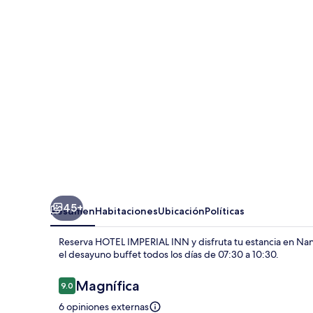
INN
45+
Resumen
Habitaciones
Ubicación
Políticas
Reserva HOTEL IMPERIAL INN y disfruta tu estancia en Nandap
el desayuno buffet todos los días de 07:30 a 10:30.
Opiniones
Magnífica
9.0
9.0 de 10,
6 opiniones externas