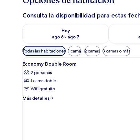
Opciones de habitación
Consulta la disponibilidad para estas fec
Consulta la disponibilidad para hoy ago 6 - ago 7
Consulta la d
Hoy
ago 6 - ago 7
Filtros
Todas las habitaciones
1 cama
2 camas
3 camas o más
disponibles
Abrir
Ropa de cama de alta calidad, m
para
8
Economy Double Room
todas
las
2 personas
las
habitaciones
1 cama doble
fotos
de
Wifi gratuito
Economy
Más
Más detalles
Double
detalles
sobre
Room
Economy
Double
Room