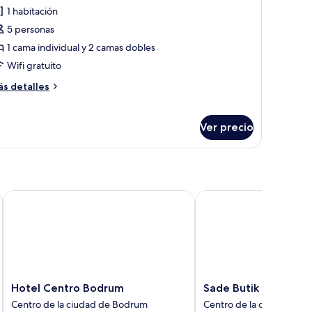
e
1 habitación
abitación
5 personas
miliar,
1 cama individual y 2 camas dobles
alcón
Wifi gratuito
ás
s detalles
talles
bre
bitación
Ver precio
miliar,
lcón
Hotel Centro Bodrum
Sade Butik Otel
Hotel
Sade
Hotel Centro Bodrum
Sade Butik Otel
Centro
Butik
Centro de la ciudad de Bodrum
Centro de la ciudad de 
Bodrum
Otel