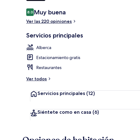
Opiniones
Muy buena
8.0
8.0 de 10,
Vista desde l
Ver las 220 opiniones
Servicios principales
Alberca
Estacionamiento gratis
Restaurantes
Ver todos
Servicios principales
(12)
Siéntete como en casa
(6)