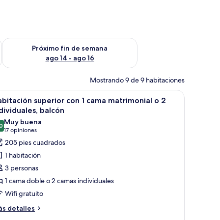
fin de semana ago 7 - ago 9
Consulta la disponibilidad para el próximo fin de semana ago 
Próximo fin de semana
ago 14 - ago 16
Mostrando 9 de 9 habitaciones
una cama grande, lámparas de noche, un cabecero de madera, un televisor 
brir
Ropa de cama de alta calidad, minibar, escrito
18
bitación superior con 1 cama matrimonial o 2
odas
dividuales, balcón
s
Muy buena
0
otos
8.0 de 10
(17
17 opiniones
e
opiniones)
205 pies cuadrados
abitación
1 habitación
uperior
3 personas
on
1 cama doble o 2 camas individuales
Wifi gratuito
ama
atrimonial
ás
s detalles
talles