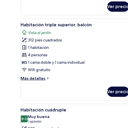
Ver preci
Abrir
Un balcón con dos sillones de 
14
Habitación triple superior, balcón
todas
Vista al jardín
las
312 pies cuadrados
fotos
de
1 habitación
Habitación
4 personas
triple
1 cama doble y 1 cama individual
superior,
Wifi gratuito
balcón
Más
Más detalles
detalles
sobre
Ver preci
Habitación
triple
superior,
Abrir
Ropa de cama de alta calidad, m
6
balcón
Habitación cuádruple
todas
Muy buena
las
8.0
8.0 de 10
(1
1 opinión
fotos
opinión)