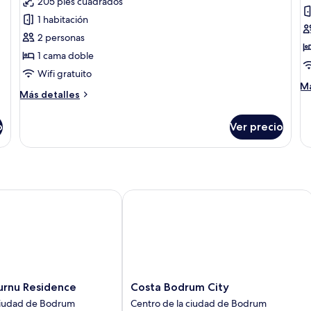
205 pies cuadrados
de
d
1 habitación
Habitación
H
2 personas
doble
fa
1 cama doble
económica
b
Wifi gratuito
M
Má
Más
Más detalles
de
detalles
so
sobre
Ha
o
Ver precio
Habitación
fa
doble
ba
económica
u Residence
Costa Bodrum City
nu
Costa
rnu Residence
Costa Bodrum City
Bodrum
ciudad de Bodrum
Centro de la ciudad de Bodrum
City