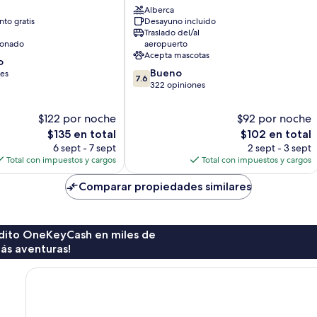
Alberca
Centro
to gratis
Desayuno incluido
de
Traslado del/al
la
ionado
aeropuerto
ciudad
Acepta mascotas
o
de
7.6
Bueno
nes
Bodrum
7.6
de
322 opiniones
10,
Bueno,
$122 por noche
$92 por noche
322
El
El
$135 en total
$102 en total
opiniones
precio
precio
6 sept - 7 sept
2 sept - 3 sept
actual
actual
Total con impuestos y cargos
Total con impuestos y cargos
es
es
de
de
Comparar propiedades similares
$135
$102
rédito OneKeyCash en miles de
ás aventuras!