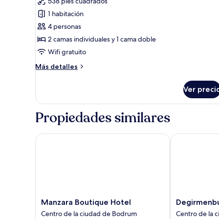
538 pies cuadrados
de
1 habitación
Habitación
4 personas
cuádruple
2 camas individuales y 1 cama doble
Wifi gratuito
Más
Más detalles
detalles
sobre
Ver preci
Habitación
cuádruple
Propiedades similares
Manzara Boutique Hotel
Degirmenburn
Manzara
Degirmenbur
Manzara Boutique Hotel
Degirmenbu
Boutique
Residence
Centro de la ciudad de Bodrum
Centro de la 
Hotel
Centro