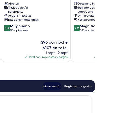
Alberca
Desayuno incluido
Centro
Centro
Traslado del/al
Traslado del/al
de
de
aeropuerto
aeropuerto
la
la
Acepta mascotas
Wifi gratuito
ciudad
ciudad
Estacionamiento gratis
Restaurantes
de
de
8.4
9.2
Muy bueno
Magnífico
Bodrum
Bodrum
8.4
9.2
de
de
95 opiniones
341 opiniones
10,
10,
Muy
Magnífico,
$96 por noche
$
bueno,
341
El
$107 en total
95
opiniones
precio
1 sept - 2 sept
opiniones
actual
Total con impuestos y cargos
Total con 
es
de
$107
Iniciar sesión
Registrarme gratis