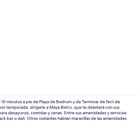
Alberca al ai
o 10 minutos a pie de Playa de Bodrum y de Terminar de ferri de
por temporada, dirígete a Maya Bistro, que te deleitará con sus
para desayunos, comidas y cenas. Entre sus amenidades y servicios
Televisión L
ack bar o deli. Otros visitantes hablan maravillas de las amenidades