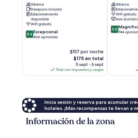
Alberca
Alberca
Centro
de
Desayuno incluido
Estacionamien
de
la
Estacionamiento
Wifi gratuito
la
ciudad
disponible
Aire acondic
ciudad
de
Wifi gratuito
9.2
Magnífic
de
Bodrum
9.2
9.4
Excepcional
de
744 opinio
Bodrum
9.4
de
406 opiniones
10,
10,
Magnífico,
Excepcional,
744
$157 por noche
406
opiniones
El
$175 en total
opiniones
precio
5 sept - 6 sept
actual
Total con impuestos y cargos
es
de
$175
Inicia sesión y reserva para acumular c
hoteles. ¡Más recompensas te llevan a m
Información de la zona