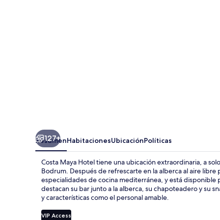
Hotel
127+
Resumen
Habitaciones
Ubicación
Políticas
Costa Maya Hotel tiene una ubicación extraordinaria, a sol
Bodrum. Después de refrescarte en la alberca al aire libre 
especialidades de cocina mediterránea, y está disponible 
destacan su bar junto a la alberca, su chapoteadero y su sn
y características como el personal amable.
VIP Access