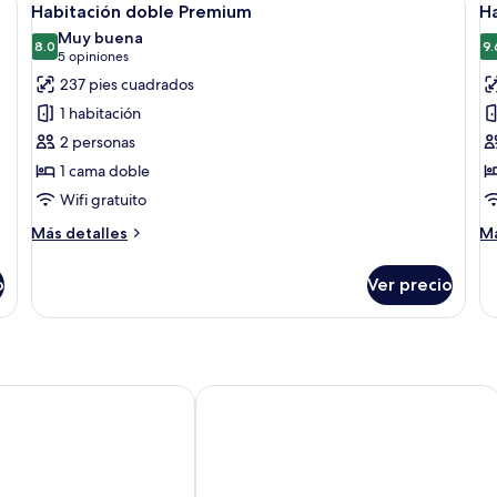
11
Habitación doble Premium
H
todas
t
Muy buena
las
8.0
la
9.
8.0 de 10
(5
5 opiniones
fotos
f
opiniones)
237 pies cuadrados
de
d
1 habitación
Habitación
H
2 personas
doble
d
1 cama doble
Premium
Wifi gratuito
Más
M
Más detalles
Má
detalles
de
sobre
so
o
Ver precio
Habitación
Ha
doble
do
Premium
Flanders Lodge Hotel