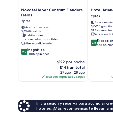
Novotel
Hotel
Novotel Ieper Centrum Flanders
Hotel Arian
Ieper
Ariane
Fields
Ypres
Centrum
Ypres
Ypres
Estacionamien
Flanders
Wifi gratuito
Fields
Acepta mascotas
Restaurantes
Wifi gratuito
Ypres
Aire acondic
Habitaciones
conectadas disponibles
9.8
Excepcio
9.8
Aire acondicionado
de
448 opinio
9.0
10,
Magnífico
9.0
de
Excepcional,
1,005 opiniones
10,
448
$122 por noche
Magnífico,
opiniones
El
$143 en total
1,005
precio
opiniones
27 ago - 28 ago
actual
Total con impuestos y cargos
es
de
$143
Inicia sesión y reserva para acumular c
hoteles. ¡Más recompensas te llevan a m