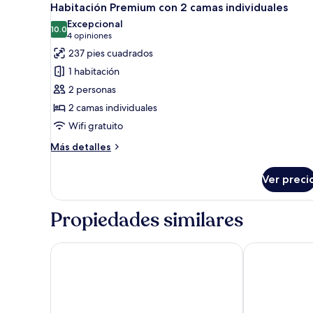
10
2
Habitación Premium con 2 camas individuales
todas
camas
Excepcional
individuales
las
10.0
10.0 de 10
(4
4 opiniones
fotos
opiniones)
237 pies cuadrados
de
1 habitación
Habitación
2 personas
Premium
2 camas individuales
con
Wifi gratuito
2
camas
Más
Más detalles
individuales
detalles
sobre
Ver preci
Habitación
Premium
con
Propiedades similares
2
camas
individuales
Novotel Ieper Centrum Flanders Fields
Hotel Ariane