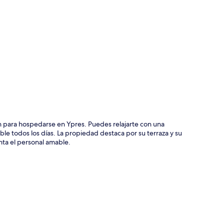
ción del mapa
n para hospedarse en Ypres. Puedes relajarte con una
le todos los días. La propiedad destaca por su terraza y su
anta el personal amable.