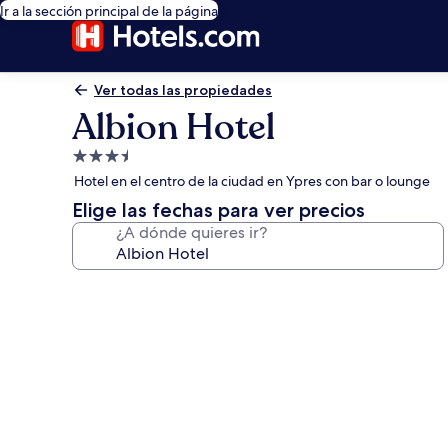
Ir a la sección principal de la página
Ver todas las propiedades
Albion Hotel
Propiedad
de
Hotel en el centro de la ciudad en Ypres con bar o lounge
3.5
Elige las fechas para ver precios
estrellas
¿A dónde quieres ir?
Galería
de
fotos
de
Albion
Hotel