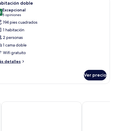
2
abitación doble
odas
Excepcional
s
6
9.6 de 10
(5
5 opiniones
otos
opiniones)
194 pies cuadrados
e
1 habitación
abitación
2 personas
oble
1 cama doble
Wifi gratuito
ás
s detalles
talles
bre
Ver precio
bitación
ble
Hotel Kasteelhof 't Hooghe
Hotel Ambrosia