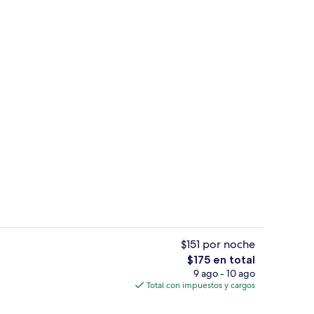
 hipoalergénica, escritorio y cortinas blackout
Desayuno buffet todos los días (con c
$151 por noche
El
$175 en total
precio
9 ago - 10 ago
Terraza o patio
total
Total con impuestos y cargos
es
de