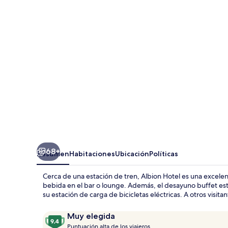
68+
Resumen
Habitaciones
Ubicación
Políticas
Cerca de una estación de tren, Albion Hotel es una excele
bebida en el bar o lounge. Además, el desayuno buffet está
su estación de carga de bicicletas eléctricas. A otros visit
Opiniones
9.4
Muy elegida
P
de
Puntuación alta de los viajeros