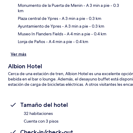
Monumento de la Puerta de Menin
- A 3 min a pie
- 0.3
km
Plaza central de Ypres
- A 3 min a pie
- 0.3 km
Sec
Ayuntamiento de Ypres
- A 3 min a pie
- 0.3 km
Museo In Flanders Fields
- A 4 min a pie
- 0.4 km
Lonja de Paños
- A 4 min a pie
- 0.4 km
Ver más
Albion Hotel
Cerca de una estación de tren, Albion Hotel es una excelente opció
bebida en el bar o lounge. Además, el desayuno buffet está disponib
estación de carga de bicicletas eléctricas. A otros visitantes les enc
Tamaño del hotel
32 habitaciones
Cuenta con 3 pisos
Check-in/check-out