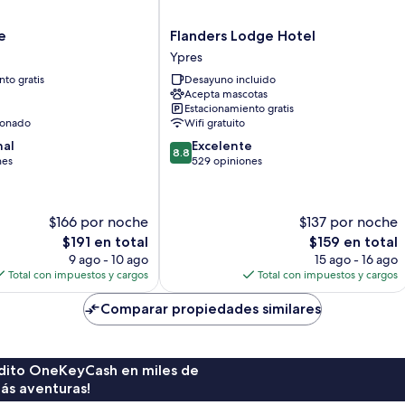
Flanders
e
Flanders Lodge Hotel
Lodge
Ypres
Hotel
to gratis
Desayuno incluido
Ypres
Acepta mascotas
Estacionamiento gratis
ionado
Wifi gratuito
8.8
nal
Excelente
8.8
de
nes
529 opiniones
10,
Excelente,
529
$166 por noche
$137 por noche
opiniones
El
El
$191 en total
$159 en total
precio
precio
9 ago - 10 ago
15 ago - 16 ago
actual
actual
Total con impuestos y cargos
Total con impuestos y cargos
es
es
de
de
Comparar propiedades similares
$191
$159
rédito OneKeyCash en miles de
ás aventuras!