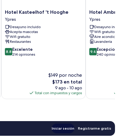
Hotel
Hotel
Hotel Kasteelhof 't Hooghe
Hotel Ambrosia
Kasteelhof
Ambrosia
Ypres
Ypres
't
Ypres
Desayuno incluido
Desayuno incluido
Hooghe
Acepta mascotas
Wifi gratuito
Ypres
Wifi gratuito
Aire acondicionado
Restaurantes
Lavandería
8.8
9.4
Excelente
Excepcional
8.8
9.4
de
de
214 opiniones
240 opiniones
10,
10,
Excelente,
Excepcional,
214
240
$149 por noche
$
opiniones
opiniones
El
$173 en total
precio
9 ago - 10 ago
actual
Total con impuestos y cargos
Total con 
es
de
$173
Iniciar sesión
Registrarme gratis