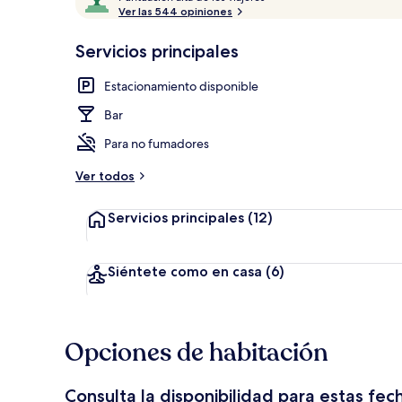
u
Ver las 544 opiniones
10,
n
Muy
t
Servicios principales
elegida
Exterior
u
a
Estacionamiento disponible
c
i
Bar
ó
n
Para no fumadores
a
Ver todos
l
t
Servicios principales
(12)
a
d
e
Siéntete como en casa
(6)
l
o
s
Opciones de habitación
v
i
Consulta la disponibilidad para estas fec
a